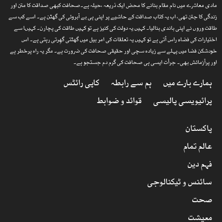
مادی معاشرے میں نام مقام بنانے کا محض ایک ذریعہ ،حیلہ ہے۔صحافت کبھی صداقت کا متن اور
زندگی کا جتن تھی، اب یہ کتاب صداقت کے حاشیے پر اپنی ہی بے آبروئی کی گھٹن ہے۔ اسے کب سے
طاقت وروں نے اپنی باندی بنالیا۔ کہیں یہ دولت کی کنیز ہے تو کہیں طاقت کی پچارن۔ کہیںا سے
اختیارات کی فضاء راس آتی ہے تو کہیں یہ تعلقات کی امر بیل میں گھٹتی گھِرتی رہتی ہے۔ اس
خودشکن فضا میں پہلے سے زیادہ سچی اور حقیقی صحافت کی ضرورت ہے۔ مگر یہ راہ پرخطر ہے
اور پرآزمائش بھی۔ جرأت ایسی ہی صحافت کی گرم دم جستجو ہے۔
ہمارے بارے میں
ہم سے رابطہ
کاپی رائٹس
پرائیویسی پالیسی
قوائد و ضوابط
پاکستان
عالم تمام
فہم دین
سائنس و ٹیکنالوجی
صحت
معیشت