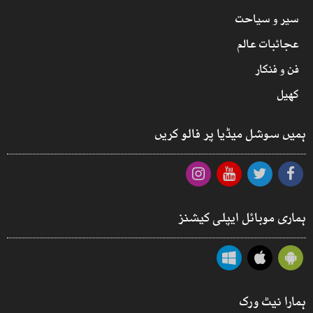
سیر و سیاحت
عجائبات عالم
فن و فنکار
کھیل
ہمیں سوشل میڈیا پر فالو کریں
ہماری موبائل ایپلی کیشنز
ہمارا نیٹ ورک