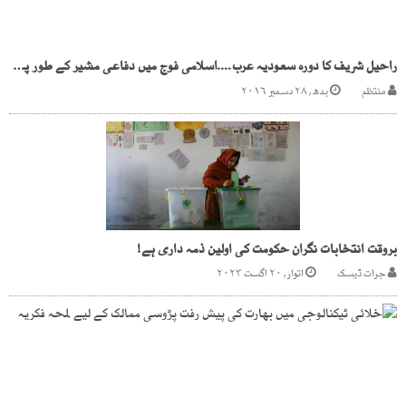
راحیل شریف کا دورہ سعودیہ عرب....اسلامی فوج میں دفاعی مشیر کے طور پر تقرری کا امکان
منتظم
بدھ, ۲۸ دسمبر ۲۰۱۶
بروقت انتخابات نگران حکومت کی اولین ذمہ داری ہے!
جرات ڈیسک
اتوار, ۲۰ اگست ۲۰۲۳