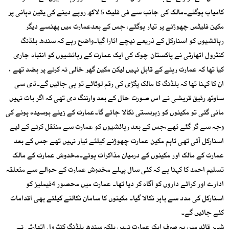
کامیاب ہوگئے۔مالک کی جانب سے فی فلیٹ 5 لاکھ روپے دینے کی یقین دہانی پر
مکین فلیٹس چھوڑنے پر تیار ہوگئے، جس کے بعدعمارت میں پھنسے دیگر
رہائشیوں کو اسنارکل کے ذریعے نیچے اتارا گیا۔واضح رہے کہ سندھ بلڈنگ
کنٹرول اتھارٹی نے پاکستان چوک کی ایک عمارت کے رہائشیوں کو انتباہ جاری
کیا تھا کہ عمارت رہنے کے قابل نہیں لیکن مکین گھر خالی نہ کرنے پر بضد تھے ،
ان کا کہنا تھا کہ بلڈنگ کا مالک پگڑی کی رقم لوٹائے تو ہی جائیں گے۔ڈی سی
ساوتھ رفیق قریشی نے اس صورت حال کے بعد وارننگ دی تھی کہ اگر بات نہیں
مانی گئی تو مکینوں کو زبردستی نکالا جائے گا۔عمارت کے زینے بوسیدہ ہونے کی
وجہ سے گر گئے تھے،جس کے بعد رہائشیوں کو عمارت سے منتقل کرنے کے لیے
اسنارکل آئی تھی تاہم مکین عمارت چھوڑنے کیلئے تیار نہیں تھے جس کے بعد
عمارت کے مالک اور مکینوں کے درمیان مذاکرات ہوئے۔مخدوش عمارت کے مالک
تسلیم احمد کا کہنا ہے کہ کئی سال پہلے مخدوش عمارت کے حوالے سے متعلقہ
ادارے اور کرائے داروں کو آگاہ کر دیا تھا۔ عمارت میں محصور 4فیملیز کو
اسنارکل کی مدد سے باہر نکالا گیا۔ مکینوں کا سامان نکالنے کیلئے بھی اقدامات
کئے جائیں گے۔
شہر قائد میں یہ صرف ایک عمارت نہیں بلکہ سندھ بلڈنگ کنٹرول اتھارٹی نے