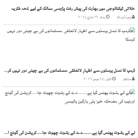
خلائی ٹیکنالوجی میں بھارت کی پیش رفت پڑوسی ممالک کے لیے لمحہ فکریہ
ویب ڈیسک
بدھ, ۲۲ مارچ ۲۰۱۷
ٹرمپ کا نسل پرستوں سے اظہارِ لاتعلقی ،مسلمانوں کی بے چینی دور نہیں کرسکا
منتظم
اتوار, ۲۷ نومبر ۲۰۱۶
لے کے رشوت پھنس گیا ہے........دے کے رشوت چھوٹ جا.... کرپشن کی گونج اورنیب کی مضحکہ خیز پلی بارگین پالیسی