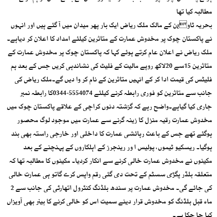
مطالبہ کیا تھا
بحریہ ٹاو¿ن کے مالک ملک ریاض ایک بار پھر میدان میں آ گئے ہیں اور انہوں
نے پاکستان چوک پر مخدوش عمارت کے متاثرین کیلئے امداد کا اعلان کر دیاہے۔
ملک ریاض نے اعلان عام کرتے ہوئے کہا کہ پاکستان چوک پر مخدوش عمارت کے
متاثرین 15سے 20لاکھ روپے مالیت کے فلیٹ کی نشاندہی کریں جس کے بعد ہم
فلیٹس کی قیمت ادا کر کے انہیں متاثرین کے نام کر وا دیں گے۔ملک ریاض کی
جانب سے متاثرین کو فوری رابطہ کرنے کیلئے 5554074-0344کا رابطہ نمبر
جاری کیا گیاہے۔واضح رہے کہ گزشتہ دنوں کراچی کے علاقے پاکستان چوک میں
مخدوش عمارت رقیہ منزل کا زینہ گرنے سے عمارت میں موجود لوگ محصور
ہوگئے تھے جس کے باعث رہائشی عمارت کا داخلی اور خارجی راستہ بھی بند
ہوگیا۔ ریسکیو ٹیموں، پولیس ا ور رینجرز کے اہلکاروں کے پہنچنے کے بعد
مکینوں نے مخدوش عمارت خالی کرنے سے انکار کردیا۔ مکینوں کا مطالبہ تھا کہ
متعلقہ بلڈر پگڑی سسٹم کے تحت دی گئی رقم واپس کرے گاتو ہی عمارت خالی
کی جائے گی۔ مخدوش عمارت پر سندھ بلڈنگ کنٹرول اتھارٹی کی جانب سے 2
ماہ قبل بلڈنگ کو مخدوش قرار دینے سمیت اس کو خالی کرنے کا بینر بھی آویزاں
کیا جا چکا ہے۔