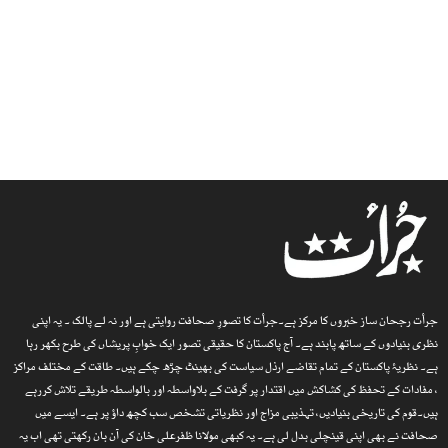
جرأت رجحان ساز خبروں کا مرکز ہے۔جرأت کا تصورِ صحافت روایتی ہے اور نہ لے پالک ۔ یہ اپنی
نظری بنیادوں کے ساتھ پابند ہے۔ آج پاکستان کا حقیقی تصور ایک خوابِ پریشاں کی طرح بکھر رہا
ہے۔ نظریۂ پاکستان کے تمام تقاضے ارذل سیاست کی بھینٹ چڑھ چکے ہیں۔ طاقت کے مختلف مراکز
، مفادات کے تحفظ کی کشاکش میں اقتدار پر گرفت کے بلاواسطہ اور بالواسطہ طریقے تلاش کررہے
ہیں۔قوم کی تاریخی بنیادیں، تہذیبی مزاج اور نظریاتی تشخص سب کچھ داؤ پر ہے۔ ایسے میں
صحافت نے بھی اپنی قینچلی بدل لی ہے۔ یہ کبھی مولانا ظفرعلی خان کی آن بان رکھتی تھی اب یہ