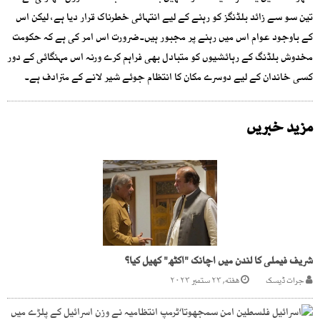
تین سو سے زائد بلڈنگز کو رہنے کے لیے انتہائی خطرناک قرار دیا ہے، لیکن اس
کے باوجود عوام اس میں رہنے پر مجبور ہیں۔ضرورت اس امر کی ہے کہ حکومت
مخدوش بلڈنگ کے رہائشیوں کو متبادل بھی فراہم کرے ورنہ اس مہنگائی کے دور
کسی خاندان کے لیے دوسرے مکان کا انتظام جوئے شیر لانے کے مترادف ہے۔
مزید خبریں
شریف فیملی کا لندن میں اچانک "اکٹھ" کھیل کیا؟
جرات ڈیسک
هفته, ۲۳ ستمبر ۲۰۲۳