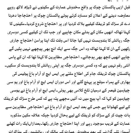
قبل ازیں پاکستان چوک پر واقع مخدوش عمارت کے مکینوں نے ڈیڑھ لاکھ روپے
معاوضہ دینے کے اعلان کو مسترد کرتے ہوئے پاکستان چوک پر احتجاجا دھرنا
دے کر سڑک کو ٹریفک کیلیے بلاک کردیا اور پر احتجاج شروع کردیا۔مکینوں کا
کہنا تھاکہ انھیں مکان کے بدلے مکان چاہیے اور جب تک ان کیلیے کسی دوسری
جگہ رہائش کا بندوبست نہیں کیا جاتا اس وقت تک اپنا پرامن احتجاج جاری
رکھیں گے،ان کا کہنا تھاکہ وہ اس جگہ سے ایک انچ بھی پیچھے نہیں ہٹیں گے
چاہے انھیں کچھ بھی ہوجائے۔ احتجاجی مظاہرین کا کہنا تھا کہ ان کے پاس
اتنی رقم نہیں ہے کہ وہ کسی دوسری جگہ پر اپنی رہائش کا بندوبست کر سکیں۔
پاکستان چوک ٹریفک جام کی اطلاع ملتے ہی ایس ایچ او آرام باغ پولیس کی
بھاری کے ہمراہ موقع پر پہنچ گئے اور اس دوران ایس ایچ او آرام باغ اور یو سی
چیئرمین قیصر کے درمیان تلخ کلامی بھی ہوئی۔ایس ایچ او آرام باغ نے یوسی
چیئرمین کو کہا کہ آپ بیچ میں نہ آئیں مجھے پتہ ہے کہ کس طرح سڑک کو ٹریفک
کے لیے کھلوانا ہے جس کے بعد ایس ایچ او آرام باغ نے احتجاجی مظاہرین سے
بات چیت کر کے سڑک کو ٹریفک کے لیے بحال کردیا جبکہ علاقہ مکین مذکورہ
عمارت کے قریب موجود رہے اور اپنا احتجاج جاری رکھا۔بعدازاںایک رات کھلے
آسمان تلے گزارنے کے بعد مخدوش عمارت کے مالک اور رہائشیوں کے مذاکرات