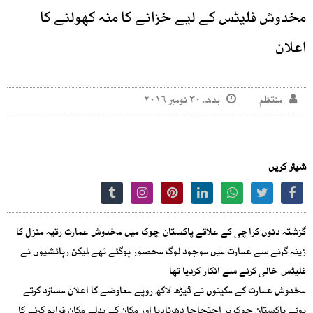
مخدوش فلیٹس کے لیے خزانے کا منہ کھولنے کا
اعلان
منتظم
بدھ, ۳۰ نومبر ۲۰۱۶
شیئر کریں
گزشتہ دنوں کراچی کے علاقے پاکستان چوک میں مخدوش عمارت رقیہ منزل کا
زینہ گرنے سے عمارت میں موجود لوگ محصور ہوگئے تھے،لیکن رہائشیوں نے
فلیٹس خالی کرنے سے انکار کردیا تھا
مخدوش عمارت کے مکینوں نے ڈیڑھ لاکھ روپے معاوضے کا اعلان مسترد کرتے
ہوئے پاکستان چوک پر احتجاجا دھرنادیا اور مکان کے بدلے مکان فراہم کرنے کا