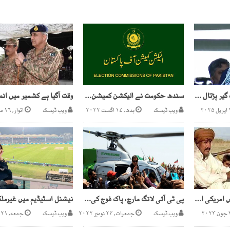
26؍اپریل کو مکمل ملک گیر ہڑتال ہو گی، حافظ نعیم الرحمان
سندھ حکومت نے الیکشن کمیشن کے قواعد کی دھجیاں اُڑادی
ویب ڈیسک
بدھ, ۱۷ اگست ۲۰۲۲
ویب ڈیسک
اتوار, ۱۶ مئی ۲۰۲۱
کچے کے ڈاکوؤں کے پاس امریکی اسلحہ ہونے کا انکشاف
پی ٹی آئی لانگ مارچ، پاک فوج کی پریڈگرائونڈمیں ہیلی کاپٹرلینڈکرنے کی اجازت،انتظامیہ کاانکار
ویب ڈیسک
جمعرات, ۲۴ نومبر ۲۰۲۲
ویب ڈیسک
جمعه, ۲۱ فروری ۲۰۲۰