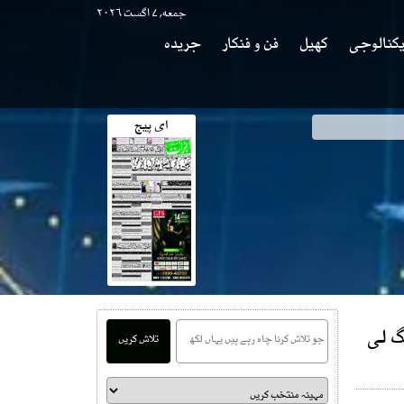
جمعه, ۷ اگست ۲۰۲۶
کنالوجی
کھیل
فن و فنکار
جریدہ
ای پیج
گ لی
تلاش کریں