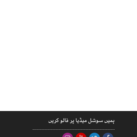
ہمیں سوشل میڈیا پر فالو کریں