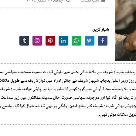
ویب ڈیسک
جمعه, ۲۹ ستمبر ۲۰۱۷
شیئر کریں
لیٰ پنجاب شہباز شریف نے ملاقات کی جس میں پارٹی قیادت سمیت موجودہ سیاسی ص
 کے روز وزیر اعلیٰ پنجاب شہباز شریف نے جاتی امراء میں نواز شریف سے طویل ملاق
یا بلاواسطہ محاذ آرائی سے گریز کرنے کا مشورہ دیا اور پارٹی قیادت شہباز شریف 
از شریف کو آگاہ کیا اور موجودہ سیاسی صورت حال سمیت عدالتوں میں زیر سماعت 
 چھوٹے بھائی شہباز شریف کے ساتھ لندن روانگی پر بھی تبادلہ خیال کیا گیا۔ واضح ر
ویل ملاقات ہوئی تھی۔