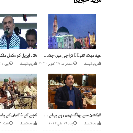
مزید خبریں
عید میلاد النبیؐ کراچی میں جشن ولادت کی تیاریاں عروج پر پہنچ گئی
ویب ڈیسک
جمعرات, ۲۹ اکتوبر ۲۰۲۰
ویب ڈیسک
پیر, ۲۱ اپریل ۲۰۲۵
الیکشن سے بھاگ نہیں رہے پہلے اصلاحات پھر انتخاب ، بلاول بھٹو
ویب ڈیسک
پیر, ۱۶ مئی ۲۰۲۲
ویب ڈیسک
هفته, ۳ جون ۲۰۲۳