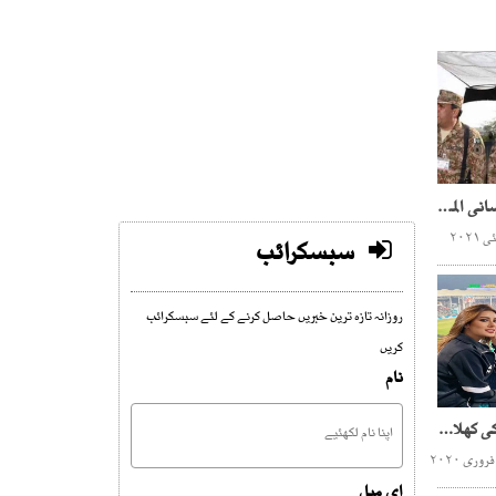
وقت آگیا ہے کشمیر میں انسانی المیے کو اب ختم کیا جائے،آرمی چیف
سبسکرائب
روزانہ تازہ ترین خبریں حاصل کرنے کے لئے سبسکرائب
کریں
نام
نیشنل اسٹیڈیم میں غیرملکی کھلاڑیوں کو کھیلتا دیکھ کر بہت اچھا لگا،مہوش حیات
ای میل