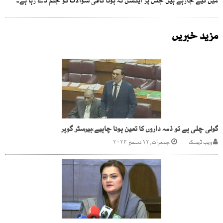
میں کیے جارہے ہیں جس پر ایکشن نہ ہونا کافی سوالات کو جنم دے رہا ہے۔
مزید خبریں
گولی چلی ہے تو ذمہ داروں کا تعین ہونا چاہیے،بیرسٹر گوہر
ویب ڈیسک
جمعرات, ۱۲ دسمبر ۲۰۲۴