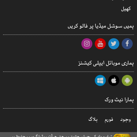
کھیل
ہمیں سوشل میڈیا پر فالو کریں
ہماری موبائل ایپلی کیشنز
ہمارا نیٹ ورک
وجود
فورم
بلاگ