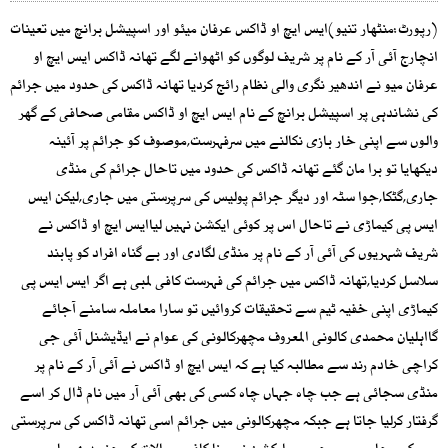
(رپورٹ:منٹھار تنیو)ایس ایچ او ڈاکس عرفان میئو اور اسپیشل برانچ میں تعینات
انچارج آئی آر کے نام پر شریف لوگوں کو اٹھوانے لگے تھانہ ڈاکس ایس ایچ او
عرفان میو نے اندھیر نگری والی نظام رائج کردیا تھانہ ڈاکس کی حدود میں جرائم
کی نشاندہی پر اسپیشل برانچ کے نام ایس ایچ او ڈاکس مقامی صحافی کے گھر
والوں سے اپنی خار بازی نکالنے میں سرفہرست,موصوف کو جرائم پر آئینہ
دیکھایا تو برا مان گئے تھانہ ڈاکس کی حدود میں تاحال جرائم کی منڈی
جاری,گٹکا,جوا سٹہ اور دیگر جرائم پولیس کی سرپرستی میں جاری,لیکن ایس
ایس پی کیماڑی نے تاحال اس پر کوئی ایکشن نہیں لیاایس ایچ او ڈاکس نے
شریف شہریوں کی آئی آر کے نام پر منڈی لگادی اور بے گناہ افراد کو پابند
سلاسل کردیا,تھانہ ڈاکس میں جرائم کی فہرست کافی لمبی ہے اگر ایس ایس پی
کیماڑی اپنی خفیہ ٹیم سے تحقیقات کروائیں تو سارا معاملہ سامنے آجائے
گااہلیان محمدی کالونی المعروف مچھرکالونی کی عوام نے ایڈیشنل آئی جی
کراچی خادم رند سے مطالبہ کیا ہے کہ ایس ایچ او ڈاکس نے آئی آر کے نام پر
منڈی سجائی ہے جب چاہ جہاں چاہ کسی کی بھی آئی آر میں نام ڈال کر اسے
گرفتار کرلیا جاتا ہے جبکہ مچھرکالونی میں جرائم اسی تھانہ ڈاکس کی سرپرستی