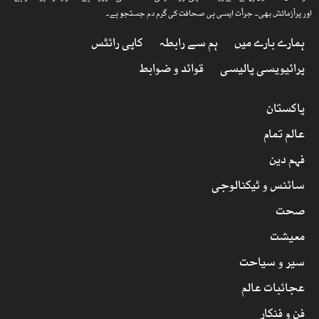
اور پرآزمائش بھی۔ جرأت ایسی ہی صحافت کی گرم دم جستجو ہے۔
ہمارے بارے میں
ہم سے رابطہ
کاپی رائٹس
پرائیویسی پالیسی
قوائد و ضوابط
پاکستان
عالم تمام
فہم دین
سائنس و ٹیکنالوجی
صحت
معیشت
سیر و سیاحت
عجائبات عالم
فن و فنکار