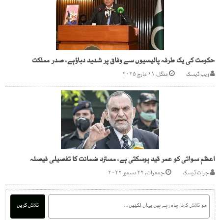
حکومت کی یک طرفہ پالیسیوں سے وفاق پر شدید دباؤہے، صدر مملکت
ویب ڈیسک
منگل, ۱۱ مارچ ۲۰۲۵
اعظم سواتی کو عمر قید ہوسکتی ہے، مسترد ضمانت کا تفصیلی فیصلہ
جرات ڈیسک
جمعرات, ۲۲ دسمبر ۲۰۲۲
تلاش کریں