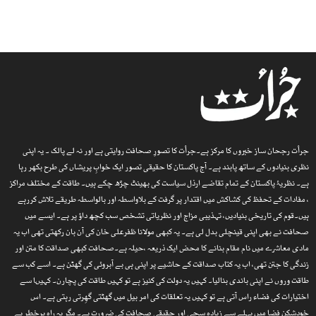
جرأت رجحان ساز خبروں کا مرکز ہے۔جرأت کا تصورِ صحافت روایتی ہے اور نہ لے پالک ۔ یہ اپنی
نظری بنیادوں کے ساتھ پابند ہے۔ آج پاکستان کا حقیقی تصور ایک خوابِ پریشاں کی طرح بکھر رہا
ہے۔ نظریۂ پاکستان کے تمام تقاضے ارذل سیاست کی بھینٹ چڑھ چکے ہیں۔ طاقت کے مختلف مراکز
، مفادات کے تحفظ کی کشاکش میں اقتدار پر گرفت کے بلاواسطہ اور بالواسطہ طریقے تلاش کررہے
ہیں۔قوم کی تاریخی بنیادیں، تہذیبی مزاج اور نظریاتی تشخص سب کچھ داؤ پر ہے۔ ایسے میں
صحافت نے بھی اپنی قینچلی بدل لی ہے۔ یہ کبھی مولانا ظفرعلی خان کی آن بان رکھتی تھی اب یہ
مادی معاشرے میں نام مقام بنانے کا محض ایک ذریعہ ،حیلہ ہے۔صحافت کبھی صداقت کا متن اور
زندگی کا جتن تھی، اب یہ کتاب صداقت کے حاشیے پر اپنی ہی بے آبروئی کی گھٹن ہے۔ اسے کب سے
طاقت وروں نے اپنی باندی بنالیا۔ کہیں یہ دولت کی کنیز ہے تو کہیں طاقت کی پچارن۔ کہیںا سے
اختیارات کی فضاء راس آتی ہے تو کہیں یہ تعلقات کی امر بیل میں گھٹتی گھِرتی رہتی ہے۔ اس
خودشکن فضا میں پہلے سے زیادہ سچی اور حقیقی صحافت کی ضرورت ہے۔ مگر یہ راہ پرخطر ہے