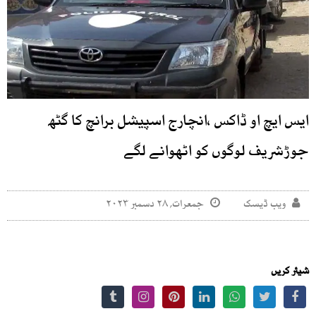
ایس ایچ او ڈاکس ،انچارج اسپیشل برانچ کا گٹھ
جوڑشریف لوگوں کو اٹھوانے لگے
ویب ڈیسک
جمعرات, ۲۸ دسمبر ۲۰۲۳
شیئر کریں