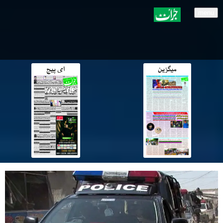
menu
میگزین
ای پیج