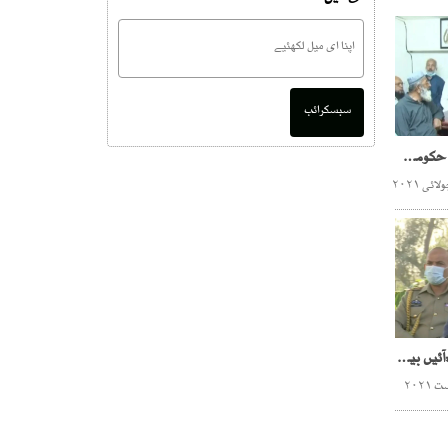
سبسکرائب
سندھ لاک ڈاؤن:تاجروں کا حکومت کو 72 گھنٹوں کا الٹی میٹم
صوبائی حکومت کو دعوت:آئیں بیٹھ کر کراچی کیلئے سوچیں ، گورنر سندھ