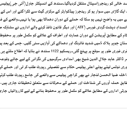
خالی کو رینجرزاسپتال منتقل کردیاگیا۔سندھ کے انسپکٹر جنرل(آئی جی)پولیس 
یک گاڑی میں سوار ہو کر رینجرز ہیڈکوارٹر کے مرکزی گیٹ سے ٹکرا گئے اور اس کے ب
 میں یہ واضح نہیں ہو سکا کہ حملے کے دوران دھماکا بھی ہوا یا نہیں۔واقعے کے فو
سندھ رینجرز، سندھ پولیس، اسپیشل سیکیورٹی یونٹ (SSU)، انسدادِ دہشت گردی فورس (ATF) اور دیگر قانون نافذ کرنے والے اداروں نے 
ام کے مطابق آپریشن کے دوران عمارت اور اطراف کے علاقے کو مکمل طور پر محفوظ 
لیے سرچ اور ماپ اپ آپریشن کیا گیا۔عینی شاہدین کے مطابق گلستانِ جوہر بلاک 5میں شدید فائرنگ اور دھماکے کی آوازیں سنی گئیں، جس کے
ریسکیو اداروں اور دیگر قانون نافذ کرنے والے اداروں کی بھاری نفری فوری طور پر موقع پر پہنچ گئی۔ریسکیو 1122 سندھ نے بت
سر ڈاکٹر عابد جلال الدین شیخ بھی امدادی سرگرمیوں کی نگرانی کے لیے جائے وقوع
وری نوٹس لیتے ہوئے اعلی پولیس حکام سے تفصیلی رپورٹ طلب کر لی اور حملے کے
اخلہ ضیا الحسن لنجار نے بھی کراچی پولیس سے واقعے کی جامع رپورٹ طلب کرتے
طابق حملہ آوروں کی شناخت اور حملے کے محرکات سے متعلق تحقیقات جاری ہیں، 
ی اداروں کے مطابق علاقے کو مکمل طور پر محفوظ بنانے کے لیے کارروائیاں جاری 