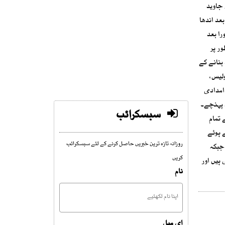
جاوید
عد اندھا
را بعد
مشترکہ طور پر
بنانے کے
 بعد پولیس،
ایا کہ اطلاع ملتے ہی امدادی
ہ پہنچے۔
سبسکرائب
 تمام
 ہوئے
روزانہ تازہ ترین خبریں حاصل کرنے کے لئے سبسکرائب
جبکہ
کریں
ہیں اور
نام
ای میل