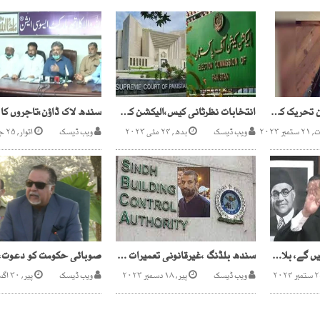
کینیڈا میں آزاد خالصتان تحریک کا ایک اور سکھ رہنما قتل
انتخابات نظرثانی کیس،الیکشن کمیشن نے جو باتیں لکھ کر دیں وہ پہلے کیوں نہیں کیں؟چیف جسٹس
ر ۲۰۲۳
ویب ڈیسک
بدھ, ۲۴ مئی ۲۰۲۳
ویب ڈیسک
اتوار, ۲۵ جولائی ۲۰۲۱
ہم آئینی عدالت بناکر رہیں گے، بلاول بھٹوکی فلورکراسنگ کی حمایت
سندھ بلڈنگ ،غیرقانونی تعمیرات میں ریحان الائچی سسٹم بازی لے گیا
ویب ڈیسک
پیر, ۱۸ دسمبر ۲۰۲۳
ویب ڈیسک
پیر, ۳۰ اگست ۲۰۲۱