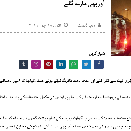
آوربھی مارے گئے
ویب ڈیسک
اتوار, ۲۸ جون ۲۰۲۶
شیئر کریں
تین دہشت گرد ایک گاڑی میں سوار ہو کر رینجرز ہیڈکوارٹر کے مرکزی گیٹ سے ٹکرا گئے اور اندھا دھند فائرنگ کرتے
تفصیلی رپورٹ طلب اور حملے کے تمام پہلوئوں کی مکمل تحقیقات کی ہدایت ، تاح
قع سندھ رینجرز کے مقامی ہیڈکوارٹر پرہفتہ کی شام دہشت گردوں نے حملہ کر دیا،
رز کے 4 اہلکارشہیدجبکہ3زخمی ہوگئے جبکہ جوابی کارروائی میں تینوں حملہ آور بھی مارے گئے۔ذرائع کے مطابق زخمی 