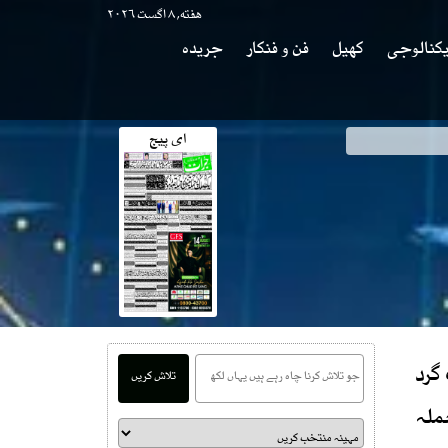
هفته, ۸ اگست ۲۰۲۶
کنالوجی
کھیل
فن و فنکار
جریدہ
ای پیج
کھر جی کاانکشاف
گرد
تلاش کریں
ز اہلکار شہید،3زخمی جبکہ3حملہ