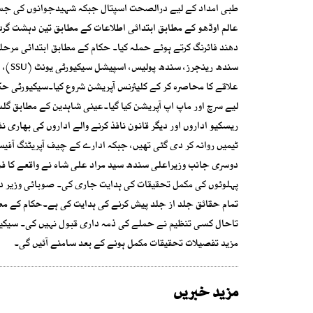
طبی امداد کے لیے درالصحت اسپتال جبکہ شہیدجوانوں کی جسد 
عالم اوڈھو کے مطابق ابتدائی اطلاعات کے مطابق تین دہشت گرد ا
دھند فائرنگ کرتے ہوئے حملہ کیا۔ حکام کے مطابق ابتدائی مرحلے
علاقے کا محاصرہ کر کے کلیئرنس آپریشن شروع کیا۔سیکیورٹی حک
ٹیمیں روانہ کر دی گئی تھیں، جبکہ ادارے کے چیف آپریٹنگ آفی
دوسری جانب وزیراعلی سندھ سید مراد علی شاہ نے واقعے کا ف
پہلوئوں کی مکمل تحقیقات کی ہدایت جاری کی۔ صوبائی وزیر د
تمام حقائق جلد از جلد پیش کرنے کی ہدایت کی ہے۔حکام کے م
تاحال کسی تنظیم نے حملے کی ذمہ داری قبول نہیں کی۔ سیکیورٹ
مزید تفصیلات تحقیقات مکمل ہونے کے بعد سامنے آئیں گی۔
مزید خبریں