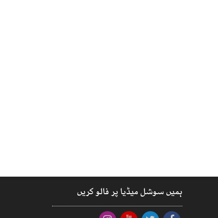
ہمیں سوشل میڈیا پر فالو کریں