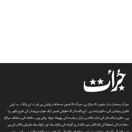
جرأت رجحان ساز خبروں کا مرکز ہے۔جرأت کا تصورِ صحافت روایتی ہے اور نہ لے پالک ۔ یہ اپنی
نظری بنیادوں کے ساتھ پابند ہے۔ آج پاکستان کا حقیقی تصور ایک خوابِ پریشاں کی طرح بکھر رہا
ہے۔ نظریۂ پاکستان کے تمام تقاضے ارذل سیاست کی بھینٹ چڑھ چکے ہیں۔ طاقت کے مختلف مراکز
، مفادات کے تحفظ کی کشاکش میں اقتدار پر گرفت کے بلاواسطہ اور بالواسطہ طریقے تلاش کررہے