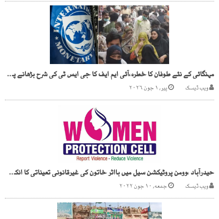
مہنگائی کے نئے طوفان کا خطرہ،آئی ایم ایف کا جی ایس ٹی کی شرح بڑھانے پر زور
ویب ڈیسک
پیر, ۱ جون ۲۰۲۶
حیدرآباد ،وومن پروٹیکشن سیل میں بااثر خاتون کی غیرقانونی تعیناتی کا انکشاف
ویب ڈیسک
جمعه, ۱۰ جون ۲۰۲۲