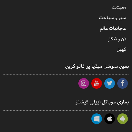
معیشت
سیر و سیاحت
عجائبات عالم
فن و فنکار
کھیل
ہمیں سوشل میڈیا پر فالو کریں
ہماری موبائل ایپلی کیشنز