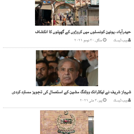
حیدرآباد، یونین کونسلوں میں کروڑوں کے گھپلوں کا انکشاف
ویب ڈیسک
منگل, ۳۰ نومبر ۲۰۲۱
شہباز شریف نے لیکٹرانک ووٹنگ مشین کے استعمال کی تجویز مسترد کردی
ویب ڈیسک
پیر, ۳ مئی ۲۰۲۱