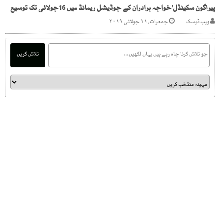
پیراگون سکینڈل'خواجہ برادران کے جوڈیشل ریمانڈ میں 16جولائی تک توسیع
ویب ڈیسک
جمعرات, ۱۱ جولائی ۲۰۱۹
تلاش کریں