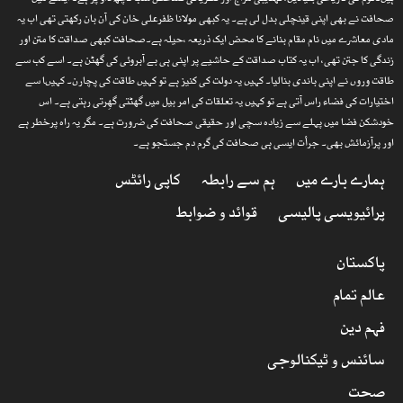
ہیں۔قوم کی تاریخی بنیادیں، تہذیبی مزاج اور نظریاتی تشخص سب کچھ داؤ پر ہے۔ ایسے میں
صحافت نے بھی اپنی قینچلی بدل لی ہے۔ یہ کبھی مولانا ظفرعلی خان کی آن بان رکھتی تھی اب یہ
مادی معاشرے میں نام مقام بنانے کا محض ایک ذریعہ ،حیلہ ہے۔صحافت کبھی صداقت کا متن اور
زندگی کا جتن تھی، اب یہ کتاب صداقت کے حاشیے پر اپنی ہی بے آبروئی کی گھٹن ہے۔ اسے کب سے
طاقت وروں نے اپنی باندی بنالیا۔ کہیں یہ دولت کی کنیز ہے تو کہیں طاقت کی پچارن۔ کہیںا سے
اختیارات کی فضاء راس آتی ہے تو کہیں یہ تعلقات کی امر بیل میں گھٹتی گھِرتی رہتی ہے۔ اس
خودشکن فضا میں پہلے سے زیادہ سچی اور حقیقی صحافت کی ضرورت ہے۔ مگر یہ راہ پرخطر ہے
اور پرآزمائش بھی۔ جرأت ایسی ہی صحافت کی گرم دم جستجو ہے۔
ہمارے بارے میں
ہم سے رابطہ
کاپی رائٹس
پرائیویسی پالیسی
قوائد و ضوابط
پاکستان
عالم تمام
فہم دین
سائنس و ٹیکنالوجی
صحت