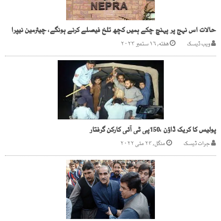
حالات اس نہج پر پہنچ چکے ہمیں کچھ تلخ فیصلے کرنے ہونگے، چیئرمین نیپرا
ویب ڈیسک
هفته, ۱۶ ستمبر ۲۰۲۳
پولیس کا کریک ڈاؤن ،150پی ٹی آئی کارکن گرفتار
جرات ڈیسک
منگل, ۲۴ مئی ۲۰۲۲