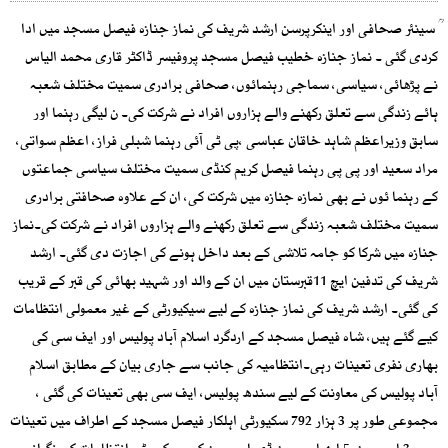
ؒ سینئر صحافی اور اینکرپرسن ارشد شریف کی نماز جنازہ فیصل مسجد میں ادا
کردی گئی ۔ نماز جنازہ خطیب فیصل مسجد پروفیسر ڈاکٹر قاری محمد الیاس
نے پڑھائی، سیاسی، سماجی رہنمائوں، صحافی برادری سمیت مختلف شعبہ
ہائے زندگی سے تعلق رکھنے والے ہزاروں افراد نے شرکت کی۔ ن لیگی رہنما اور
سابق وزیراعظم شاہد خاقان عباسی ،پی ٹی آئی رہنما شبلی فراز، اعظم سواتی،
مراد سعید اور پی پی رہنما فیصل کریم کنڈی سمیت مختلف سیاسی جماعتوں
کے رہنما ئوں نے بھی نمازہ جنازہ میں شرکت کی، ان کے علاوہ صحافتی برادری
سمیت مختلف شعبہ زندگی سے تعلق رکھنے والے ہزاروں افراد نے شرکت کی۔نماز
جنازہ میں شرکا کو جامہ تلاشی کے بعد داخل ہونے کی اجازت دی گئی۔ ارشد
شریف کی تدفین ایچ 11قبرستان میں ان کے والد اور شہید بھائی کی قبر کے قریب
کی گئی۔ ارشد شریف کی نماز جنازہ کے لیے سیکیورٹی کے غیر معمولی انتظامات
کیے گئے ہیں، شاہ فیصل مسجد کے اردگرد اسلام آباد پولیس اور ایف سی کی
بھاری نفری تعینات رہی۔انتظامیہ کی جانب سے جاری بیان کے مطابق اسلام
آباد پولیس کی معاونت کے لیے سندھ پولیس، ایف سی بھی تعینات کی گئی ،
مجموعی طور پر 3 ہزار 792 سکیورٹی اہلکار فیصل مسجد کے اطراف میں تعینات