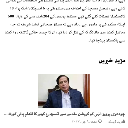
رہے، 3 ایس پیز، 5 اے ایس پیز،ڈی ایس پیز،کی سیکیورٹی انتظامات کی نگرانی
کرتے رہے ، فیصل مسجد کے اطراف میں سکیورٹی پر 6 انسپکٹرز،ایک ہزار 10
کانسٹیبلز تعینات کئے گئے تھے، سندھ پولیس کے 204،ایف سی کے 2ہزار 500
اہلکار سکیورٹی پر مامور رہے ۔یاد رہے کہ سینئر صحافی ارشد شریف کو چار
روزقبل کینیا میں فائرنگ کر کے قتل کر دیا تھا، ان کا جسد خاکی گزشتہ روز کینیا
سے پاکستان پہنچا تھا۔
مزید خبریں
چودھری پرویز الہٰی کو کرپشن مقدمے سے ڈسچارج کرنے کا اقدام ہائی کورٹ میں چیلنج
ویب ڈیسک
جمعه, ۹ جون ۲۰۲۳