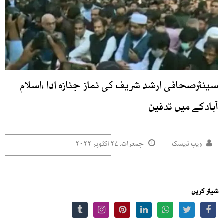
سینئرصحافی ارشد شریف کی نماز جنازہ ادا ،اسلام
آبادکے میں تدفین
ویب ڈیسک
جمعرات, ۲۷ اکتوبر ۲۰۲۲
شیئر کریں