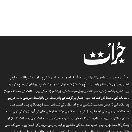
جرأت رجحان ساز خبروں کا مرکز ہے۔جرأت کا تصورِ صحافت روایتی ہے اور نہ لے پالک ۔ یہ اپنی
نظری بنیادوں کے ساتھ پابند ہے۔ آج پاکستان کا حقیقی تصور ایک خوابِ پریشاں کی طرح بکھر رہا
ہے۔ نظریۂ پاکستان کے تمام تقاضے ارذل سیاست کی بھینٹ چڑھ چکے ہیں۔ طاقت کے مختلف مراکز
، مفادات کے تحفظ کی کشاکش میں اقتدار پر گرفت کے بلاواسطہ اور بالواسطہ طریقے تلاش کررہے
ہیں۔قوم کی تاریخی بنیادیں، تہذیبی مزاج اور نظریاتی تشخص سب کچھ داؤ پر ہے۔ ایسے میں
صحافت نے بھی اپنی قینچلی بدل لی ہے۔ یہ کبھی مولانا ظفرعلی خان کی آن بان رکھتی تھی اب یہ
مادی معاشرے میں نام مقام بنانے کا محض ایک ذریعہ ،حیلہ ہے۔صحافت کبھی صداقت کا متن اور
زندگی کا جتن تھی، اب یہ کتاب صداقت کے حاشیے پر اپنی ہی بے آبروئی کی گھٹن ہے۔ اسے کب سے