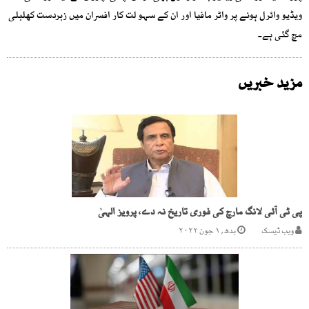
ویڈیو وائرل ہونے پر واٹر مافیا اور ان کے سہو لت کار افسران میں زبردست کھلبلی
مچ گئی ہے۔
مزید خبریں
پی ٹی آئی لانگ مارچ کی فوری تاریخ نہ دے، پرویز الہیٰ
ویب ڈیسک
بدھ, ۱ جون ۲۰۲۲