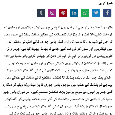
شیئر کریں
واٹر بورڈ حکام نے کراچی کے شہریوں کا پانی چوری کرکے فیکٹریوں اور ملوں کو
فروخت کرنے والا نیٹ ورک پکڑ لیا۔تفصیلات کے مطابق سائٹ لمیٹڈ کی حدود میں
کراچی کے شہریوں کا یومیہ کروڑوں گیلن پانی چوری کرکے انتہائی منظم انداز
میں فیکٹریوں اور ملوں کو فروخت کیے جانے کا بھانڈا پھوٹ گیا ہے، جہاں واٹر
کارپوریشن کی گزرنے والی ایچ ٹی ایم کی لائن کو چھلنی کرکے واٹر مافیا نے 100
سے زائد بڑے کنکشن لے کرشہریوں کا پانی فیکٹری اور ملوں کو فروخت کرنے
کیلیے ایک مکمل جال بچھا رکھا ہے۔سائٹ ٹائون کے ڈپٹی ڈائریکٹر ٹیکس مرزا
اخلاق بیگ جب ایک نادہندہ بلڈنگ کا کنکشن منقطع کرنے سائٹ کے علاقے میں
پہنچے تو بلڈنگ کے عقب میں موجود پانی چوری کا بڑا نیٹ ورک دیکھ کر دنگ رہ
گئے جس پر انہوں نے موقع پر تین بڑے کنکشن منقطع کیے، اس دوران پانی چور
مافیا کے کارندوں کی جانب سے مزاحمت کی گئی تاہم علاقہ پولیس کو آگاہ کرکے
صورتحال کو کنٹرول کیا گیا۔اس دوران ڈپٹی ڈائریکٹر ٹیکس نے پانی چوری کے
پورے نیٹ ورک کی ویڈیو بناکر وائرل بھی کردی، پانی چوری کے نیٹ ورک کی