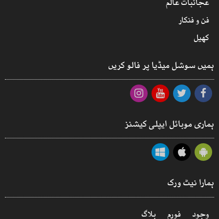
عجائبات عالم
فن و فنکار
کھیل
ہمیں سوشل میڈیا پر فالو کریں
ہماری موبائل ایپلی کیشنز
ہمارا نیٹ ورک
وجود
فورم
بلاگ