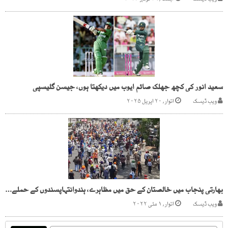
سعید انور کی کچھ جھلک صائم ایوب میں دیکھتا ہوں، جیسن گلیسپی
ویب ڈیسک
اتوار, ۲۰ اپریل ۲۰۲۵
بھارتی پنجاب میں خالصتان کے حق میں مظاہرے، ہندوانتہاپسندوں کے حملے ،کرفیو نافذ
ویب ڈیسک
اتوار, ۱ مئی ۲۰۲۲