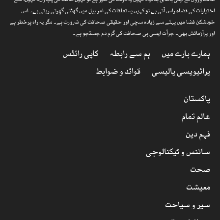
طاقت وروں نے اپنی باندی بنالیا۔ کہیں یہ دولت کی کنیز ہے تو کہیں طاقت کی پچارن۔ کہیںا سے
اختیارات کی فضاء راس آتی ہے تو کہیں یہ تعلقات کی امر بیل میں گھٹتی گھِرتی رہتی ہے۔ اس
خودشکن فضا میں پہلے سے زیادہ سچی اور حقیقی صحافت کی ضرورت ہے۔ مگر یہ راہ پرخطر ہے
اور پرآزمائش بھی۔ جرأت ایسی ہی صحافت کی گرم دم جستجو ہے۔
ہمارے بارے میں
ہم سے رابطہ
کاپی رائٹس
پرائیویسی پالیسی
قوائد و ضوابط
پاکستان
عالم تمام
فہم دین
سائنس و ٹیکنالوجی
صحت
معیشت
سیر و سیاحت