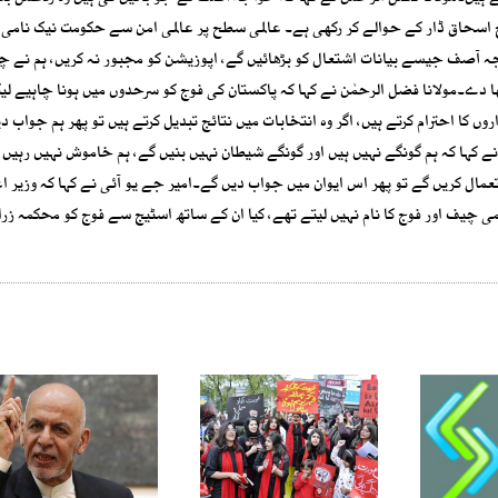
لح اسحاق ڈار کے حوالے کر رکھی ہے۔ عالمی سطح پر عالمی امن سے حکومت نیک نامی 
جہ آصف جیسے بیانات اشتعال کو بڑھائیں گے، اپوزیشن کو مجبور نہ کریں، ہم نے چ
 دے۔مولانا فضل الرحمٰن نے کہا کہ پاکستان کی فوج کو سرحدوں میں ہونا چاہیے ل
وں کا احترام کرتے ہیں، اگر وہ انتخابات میں نتائج تبدیل کرتے ہیں تو پھر ہم جواب د
 کہا کہ ہم گونگے نہیں ہیں اور گونگے شیطان نہیں بنیں گے، ہم خاموش نہیں رہیں 
ال کریں گے تو پھر اس ایوان میں جواب دیں گے۔امیر جے یو آئی نے کہا کہ وزیر ا
ٓرمی چیف اور فوج کا نام نہیں لیتے تھے، کیا ان کے ساتھ اسٹیج سے فوج کو محکمہ زر