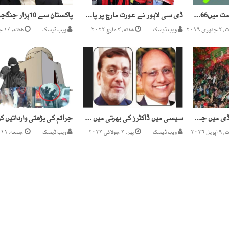
چھ ماہ میں گیس کی قیمت میں42.66 فیصد اضافہ ہوا، ادارہ شماریات
ڈی سی لاہور نے عورت مارچ پر پابندی لگادی
 ۲۰۱۹
ویب ڈیسک
هفته, ۴ مارچ ۲۰۲۳
ویب ڈیسک
هفته, ۱۷ جولائی ۲۰۲۱
تحریک انصاف کا راولپنڈی میں جلسہ ملتوی کرنے کا اعلان
سیسی میں ڈاکٹرز کی بھرتی میں قواعد و ضوابط کی دھجیاں اڑا دی گئیں
 ۲۰۲۶
ویب ڈیسک
پیر, ۳ جولائی ۲۰۲۳
ویب ڈیسک
جمعه, ۱۱ فروری ۲۰۲۲