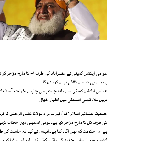
عوامی ایکشن کمیٹی نے مظفرآباد کی طرف آج کا مارچ مؤخر ک
برقرار رہی تو میں ثالثی نہیں کرواؤں گا
عوامی ایکشن کمیٹی سے بات چیت ہونی چاہیے،خواجہ آصف کے اش
نہیں ملا، قومی اسمبلی میں اظہارِ خیال
جمعیت علمائے اسلام (ف) کے سربراہ مولانا فضل الرحمٰن کا کہنا
کی طرف کل کا مارچ مؤخر کیا ہے۔قومی اسمبلی میں خطاب کرتے 
ہے اور حکومت کو بھی آگاہ کیا ہے۔انہوں نے کہا کہ ریاست کی 
کشمیر میں انسانی حقوق کی باتیں کرتے تھے اور آج ہم کیا کر ر