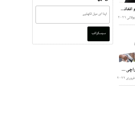
پاکستان سے 10ہزار جنگجو افغانستان میں داخل ہوئے، اشرف غنی کا الزام
سبسکرائب
جرائم کی بڑھتی وارداتیں کراچی چینی باشندوں کیلئے ہائی رسک بن گیا