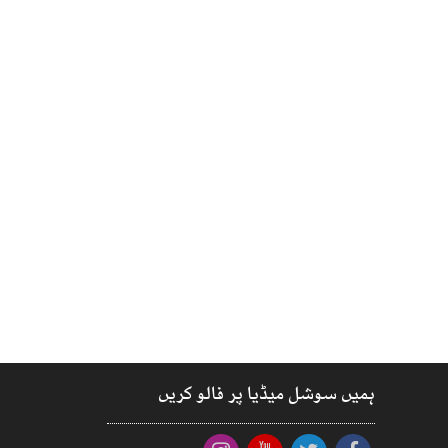
ہمیں سوشل میڈیا پر فالو کریں