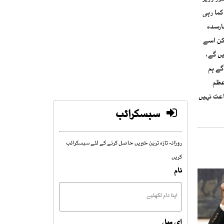
کما رہی
ارسدہ
یکن اسے
یں گے،
گے ہم
عظم
اعت نہیں
سبسکرائب
روزانہ تازہ ترین خبریں حاصل کرنے کے لئے سبسکرائب
کریں
نام
ای میل