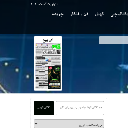
اتوار, ۹ اگست ۲۰۲۶
کنالوجی
کھیل
فن و فنکار
جریدہ
ای پیج
تلاش کریں