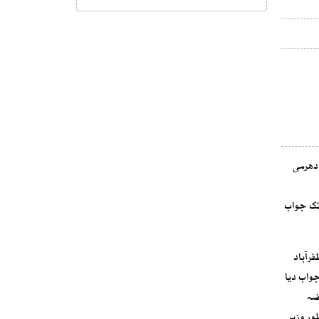
 دھرمی
تک جواب
رآباد
واب دیا
ضہ
ور وزیر