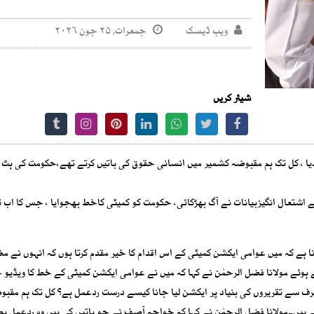
ویب ڈیسک
جمعرات, ۲۵ جون ۲۰۲۶
شیئر کریں
ر دیا ، کل تک ہم مقبوضہ کشمیر میں انسانی حقوق کی باتیں کرتے تھے،حکومت کی ہٹ
تعال انگیزبیانات نے آگ بھڑکائی، حکومت کو کمیٹی کاخط بھجوایا ، جس کا اب 
 ہے کہ میں عوامی ایکشن کمیٹی کے اس اقدام کا خیر مقدم کرتا ہوں کہ انہوں نے مظف
ہوئے مولانا فضل الرحمٰن نے کہا کہ میں نے عوامی ایکشن کمیٹی کے خط کا ویڈیو ج
طرف سے تقریروں کی بنیاد پر ایکشن لیا جانا کیسے درست ردعمل ہے؟ کل تک ہم مقبو
ہے ہیں۔مولانا فضل الرحمٰن نے کہا کہ خواجہ آصف نے جو باتیں کی ہیں وہ ردعمل بط