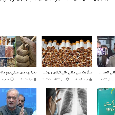
عمران خان کی رہائی کیلئے انصاف ، کوئی رعایت نہیں مانگتے،سہیل آفریدی
سگریٹ سے ملنے والے ٹیکس ریونیو میں 65 ارب روپے کا شارٹ فال
جرات ڈیسک
پیر, ۲۱ اگست ۲۰۲۳
جرات ڈیسک
جمعرات, ۱ مئی ۰۲۵