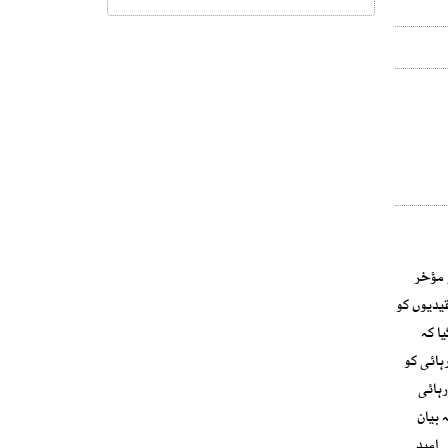
ہ رہائی مؤخر
اسرائیل کو بھی 600 سے زائد فلسطینی قیدیوں کو
ا کہ
ہائی کو
ہائی
 بیان
 امید