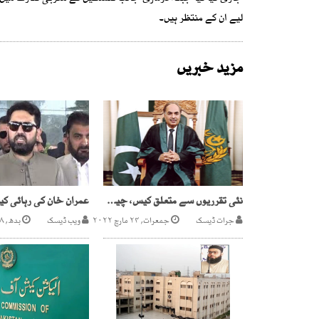
لیے ان کے منتظر ہیں۔
مزید خبریں
نئی تقرریوں سے متعلق کیس، چیف جسٹس سندھ ہائیکورٹ کاسماعت سے انکار
جرات ڈیسک
جمعرات, ۲۴ مارچ ۲۰۲۲
ویب ڈیسک
بدھ, ۸ اپریل ۲۰۲۶