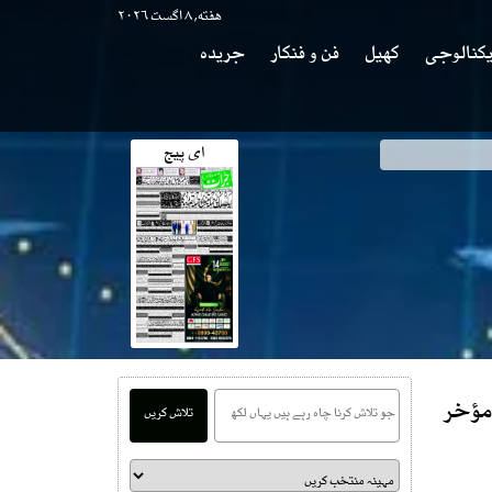
هفته, ۸ اگست ۲۰۲۶
کنالوجی
کھیل
فن و فنکار
جریدہ
ای پیج
کھر جی کاانکشاف
ائی مؤخر
تلاش کریں