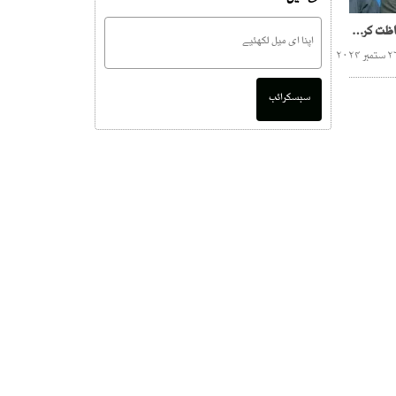
فوج کا کام سرحدوں کی حفاظت کرنا ہے،حافظ نعیم الرحمن
سبسکرائب