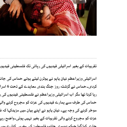
تقریبات کے بغیر اسرائیلی قیدیوں کی رہائی تک فلسطینی قیدیوں 
رہا کرنا تھا مگر اب اسرائیلی وزیراعظم نے فلسطینی قیدیوں کی 
حماس کی طرف سے ہمارے قیدیوں کی عزت کو مجروح کرنے والی تق
موخر کرنے کی وجہ ہے۔ نیتن یاہو نے اپنے بیان میں مزیدکہا ک
عزت کو مجروح کرنے والی تقریبات کے بغیر نہیں ہوتی۔واضح رہے
جاری کیا گیا جبکہ دوسری جانب فلسطین کے مغربی کنارے میں تا