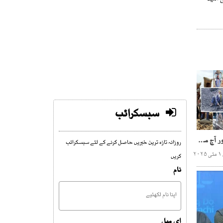
سبسکرائب
دنیا بھر میں عالمی یوم مزدور آج منایا جارہا ہے
روزانہ تازہ ترین خبریں حاصل کرنے کے لئے سبسکرائب
۲
کریں
نام
ای میل