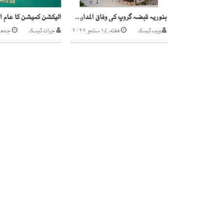
بنوریہ قبضہ گروپ کی وفاق المدارس کے خلاف سازشیں بے نقاب
ویب ڈیسک
هفته, ۱۷ ستمبر ۲۰۲۲
جرات ڈیسک
جمعرات, ۲۱ س