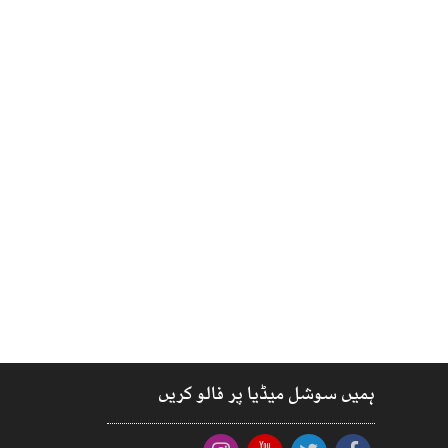
ہمیں سوشل میڈیا پر فالو کریں