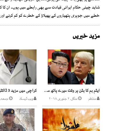
شاید چینی حکام ایرانی قیادت سے بھی رابطے میں ہوں۔ ان کا 
خطے میں جوہری ہتھیاروں کے پھیلاؤ کے خطرے کو کم کرنے اور ب
مزید خبریں
ایٹم بم کا بٹن ہر وقت میرے ہاتھ میں رہتا ہے، کم جونگ کی امریکا کو دھمکی
منتظم
منگل, ۲ جنوری ۲۰۱۸
ویب ڈیسک
جمعه, ۱۱ دسمبر ۲۰۲۰