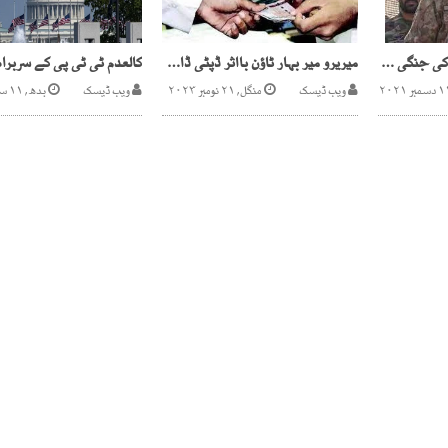
تربیتی مشقیں جوانوں کی جنگی صلاحیت بہتربنانے میں مددکرتی ہیں،آرمی چیف
میریرو میر بہار ٹاؤن بااثر ڈپٹی ڈائریکٹر کامران علی کی من مانیاں
ویب ڈیسک
منگل, ۲۱ نومبر ۲۰۲۳
ویب ڈیسک
بدھ, ۱۱ ستمبر ۲۰۱۹