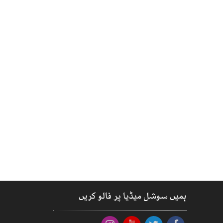
ہمیں سوشل میڈیا پر فالو کریں