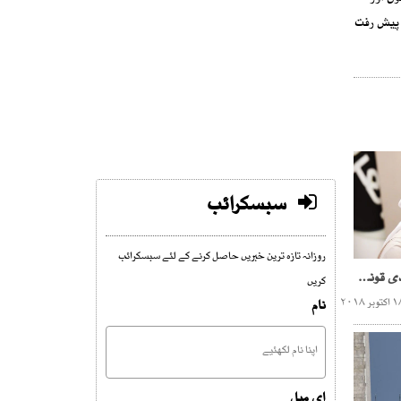
 پیش رفت
سبسکرائب
روزانہ تازہ ترین خبریں حاصل کرنے کے لئے سبسکرائب
ترک تفتیش کاروں کی سعودی قونصل جنرل کے گھر 9 گھنٹے تلاشی
کریں
نام
ای میل