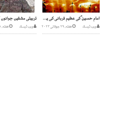
امام حسین ؓکی عظیم قربانی کی یاد میں یوم عاشور آج منایا جائے گا
ویب ڈیسک
هفته, ۲۹ جولائی ۲۰۲۳
ویب ڈیسک
هفته, ۱۱ دسمبر ۲۰۲۱