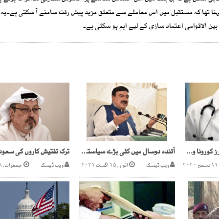
کہنا تھا کہ مستقبل میں اس معاملے سے متعلق مزید پیش رفت سامنے آ سکتی ہے۔یہ
ین الاقوامی اعتماد سازی کے لیے اہم ہو سکتی ہے۔
کراچی میں مزید 3 ڈاکٹرز کورونا وائرس سے انتقال کرگئے
آئندہ دوسال میں کئی بڑے سیاستدانوں کونیب سے سزاہوجائے گی ،شیخ رشید
ویب ڈیسک
اتوار, ۱۵ اگست ۲۰۲۱
ویب ڈیسک
جمعرات, ۱۸ اکتوبر ۲۰۱۸