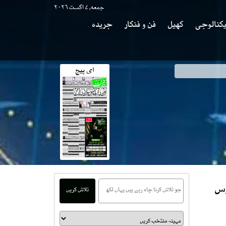
جمعه, ۷ اگست ۲۰۲۶
کنالوجی
کھیل
فن و فنکار
جریدہ
ای پیج
وی
وس
تلاش کریں