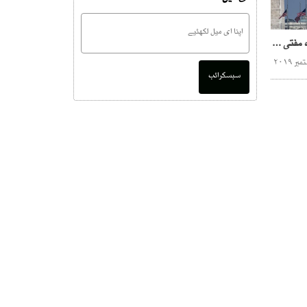
کالعدم ٹی ٹی پی کے سربراہ مفتی نور ولی محسود سمیت کئی افراد عالمی دہشت گرد قرار
سبسکرائب