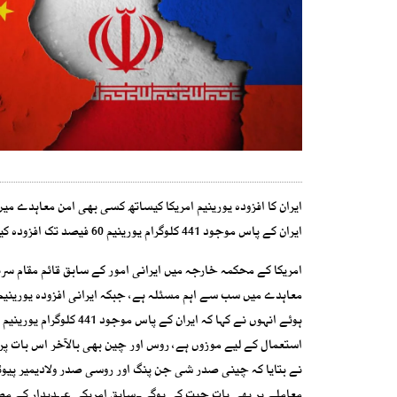
ایران کا افزودہ یورینیم امریکا کیساتھ کسی بھی امن معاہدے م
ایران کے پاس موجود 441 کلوگرام یورینیم 60 فیصد تک افزودہ کیا جا چکا ہے،جوئی ہڈ
امریکا کے محکمہ خارجہ میں ایرانی امور کے سابق قائم مقام سربر
معاہدے میں سب سے اہم مسئلہ ہے، جبکہ ایرانی افزودہ یورینیم 
استعمال کے لیے موزوں ہے، روس اور چین بھی بالآخر اس بات پ
نے بتایا کہ چینی صدر شی جن پنگ اور روسی صدر ولادیمیر پیوٹن
معاملے پر بھی بات چیت کی ہوگی۔سابق امریکی عہدیدار کے مط