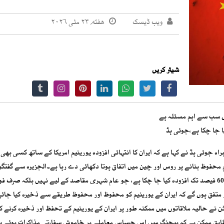
ویب ڈیسک
هفته, ۲۳ مئی ۲۰۲۶
شیئر کریں
یں سب سے اہم مسئلہ ہے
اہ جوئی ہڈ نے کہا ہے کہ ایران کا انتہائی افزودہ یورینیم امریکا کے ساتھ کسی بھی 
محفوظ بنانے پر روس اور چین میں اتفاق ہوتا دکھائی دے رہا ہے۔الجزیرہ سے گفتگو
ہوئے انہوں نے کہا کہ ایران کے پاس موجود 441 کلوگرام یورینیم 60 فیصد تک افزودہ کیا جا چکا ہے، جو عام شہری مقاصد کے لیے نہیں بلکہ صر
ر متفق ہوں گے کہ ایران کے یورینیم کو محفوظ اور محفوظ طریقے سے ذخیرہ کیا جائ
 نے حالیہ ملاقاتوں میں ممکنہ طور پر ایران کے یورینیم کے تحفظ اور ذخیرہ کرنے ک
ابق ممکن ہے کہ بیجنگ میں اس حساس معاملے پر خاموش سفارتی مذاکرات ہوئے ہو