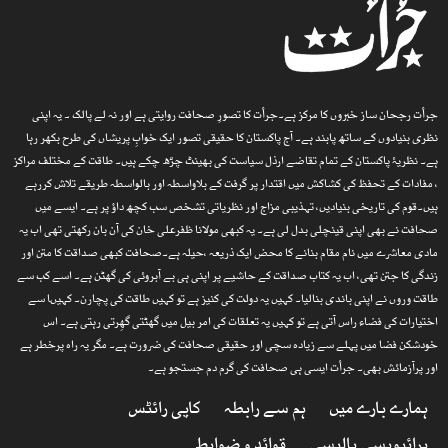
جرأت رجحان ساز خبروں کا مرکز ہے۔جرأت کا تصورِ صحافت روایتی ہے اور نہ لے پالک ۔ یہ اپنی
نظری بنیادوں کے ساتھ پابند ہے۔ آج پاکستان کا حقیقی تصور ایک خوابِ پریشاں کی طرح بکھر رہا
ہے۔ نظریۂ پاکستان کے تمام تقاضے ارذل سیاست کی بھینٹ چڑھ چکے ہیں۔ طاقت کے مختلف مراکز
، مفادات کے تحفظ کی کشاکش میں اقتدار پر گرفت کے بلاواسطہ اور بالواسطہ طریقے تلاش کررہے
ہیں۔قوم کی تاریخی بنیادیں، تہذیبی مزاج اور نظریاتی تشخص سب کچھ داؤ پر ہے۔ ایسے میں
صحافت نے بھی اپنی قینچلی بدل لی ہے۔ یہ کبھی مولانا ظفرعلی خان کی آن بان رکھتی تھی اب یہ
مادی معاشرے میں نام مقام بنانے کا محض ایک ذریعہ ،حیلہ ہے۔صحافت کبھی صداقت کا متن اور
زندگی کا جتن تھی، اب یہ کتاب صداقت کے حاشیے پر اپنی ہی بے آبروئی کی گھٹن ہے۔ اسے کب سے
طاقت وروں نے اپنی باندی بنالیا۔ کہیں یہ دولت کی کنیز ہے تو کہیں طاقت کی پچارن۔ کہیںا سے
اختیارات کی فضاء راس آتی ہے تو کہیں یہ تعلقات کی امر بیل میں گھٹتی گھِرتی رہتی ہے۔ اس
خودشکن فضا میں پہلے سے زیادہ سچی اور حقیقی صحافت کی ضرورت ہے۔ مگر یہ راہ پرخطر ہے
اور پرآزمائش بھی۔ جرأت ایسی ہی صحافت کی گرم دم جستجو ہے۔
ہمارے بارے میں
ہم سے رابطہ
کاپی رائٹس
پرائیویسی پالیسی
قوائد و ضوابط