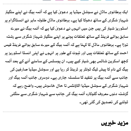
ایک برطانوی ماڈل نے سوشل میڈیا پر دعویٰ کیا ہے کہ آئمہ بیگ نے اپنے منگیتر
شہباز شگری کے ساتھ دھوکا کیا ہے۔ برطانوی ماڈل طلولہ مایر نے انسٹاگرام پر
اسٹوریز شیئر کی ہیں جن میں انہوں نے دعویٰ کیا ہے کہ آئمہ بیگ نے میرے
سابق بوائے فرینڈ کے ساتھ تعلقات ہونے پر اپنے منگیتر شہباز شگری سے رشتہ
توڑا ہے۔ برطانوی ماڈل کا کہنا ہے کہ آئمہ بیگ کے میرے سابق بوائے فرینڈ قیس
احمد کے ساتھ تعلقات ہیں اور ثبوت کے طور پر انہوں نے اپنی انسٹا اسٹوریز پر
کچھ اسکرین شاٹس بھی شیئر کیے ہیں۔ ان پوسٹس کے سامنے آنے کے بعد آئمہ
بیگ کے نام کا ہیش ٹیگ ٹوئٹر پر ٹرینڈ کر رہا ہے اور سوشل میڈیا صارفین کی
جانب سے آئمہ بیگ پر تنقید کا سلسلہ جاری ہے۔ دوسری جانب آئمہ بیگ اور
شہباز شگری کے سوشل میڈیا اکاؤنٹس تا حال خاموش ہیں۔ واضح رہے کہ
گزشتہ دنوں معروف گلوکارہ آئمہ بیگ کی جانب سے شہباز شگری سے منگنی
ٹوٹنے کی تصدیق کی گئی تھی۔
مزید خبریں