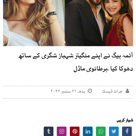
آئمہ بیگ نے اپنے منگیتر شہباز شگری کے ساتھ
دھوکا کیا ،برطانوی ماڈل
جرات ڈیسک
بدھ, ۲۱ ستمبر ۲۰۲۲
شیئر کریں