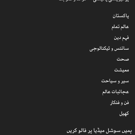
پاکستان
عالم تمام
فہم دین
سائنس و ٹیکنالوجی
صحت
معیشت
سیر و سیاحت
عجائبات عالم
فن و فنکار
کھیل
ہمیں سوشل میڈیا پر فالو کریں