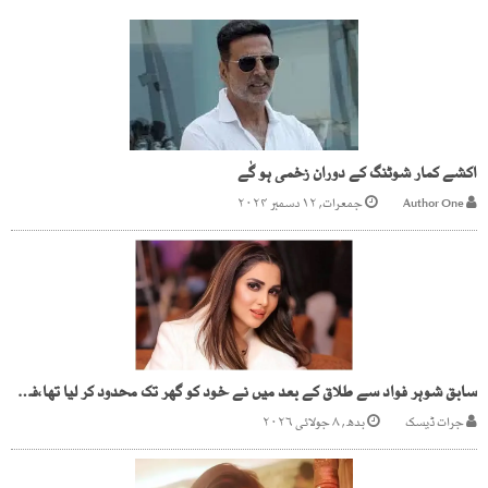
اکشے کمار شوٹنگ کے دوران زخمی ہو گٰے
Author One
جمعرات, ۱۲ دسمبر ۲۰۲۴
سابق شوہر فواد سے طلاق کے بعد میں نے خود کو گھر تک محدود کر لیا تھا،فضا علی
جرات ڈیسک
بدھ, ۸ جولائی ۲۰۲۶