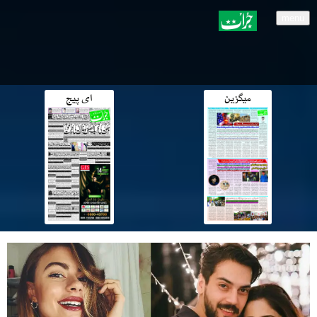
menu
میگزین
ای پیج