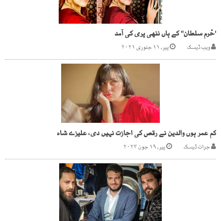
'حْرم سلطان'' کے ہاں ننھی پری کی آمد
ویب ڈیسک
پیر, ۱۱ جنوری ۲۰۲۱
کم عمر ہوں والدین نے رقص کی اجازت نہیں دی، علیزے شاہ
جرات ڈیسک
پیر, ۱۹ جون ۲۰۲۳