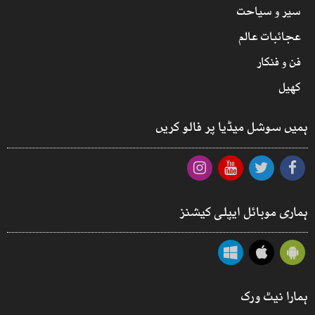
سیر و سیاحت
عجائبات عالم
فن و فنکار
کھیل
ہمیں سوشل میڈیا پر فالو کریں
ہماری موبائل ایپلی کیشنز
ہمارا نیٹ ورک