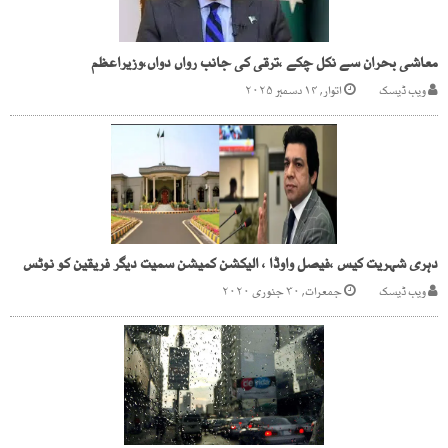
معاشی بحران سے نکل چکے ،ترقی کی جانب رواں دواں،وزیراعظم
ویب ڈیسک
اتوار, ۱۴ دسمبر ۲۰۲۵
دہری شہریت کیس ،فیصل واوڈا ، الیکشن کمیشن سمیت دیگر فریقین کو نوٹس
ویب ڈیسک
جمعرات, ۳۰ جنوری ۲۰۲۰