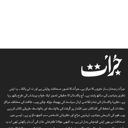
جرأت رجحان ساز خبروں کا مرکز ہے۔جرأت کا تصورِ صحافت روایتی ہے اور نہ لے پالک ۔ یہ اپنی
نظری بنیادوں کے ساتھ پابند ہے۔ آج پاکستان کا حقیقی تصور ایک خوابِ پریشاں کی طرح بکھر رہا
ہے۔ نظریۂ پاکستان کے تمام تقاضے ارذل سیاست کی بھینٹ چڑھ چکے ہیں۔ طاقت کے مختلف مراکز
، مفادات کے تحفظ کی کشاکش میں اقتدار پر گرفت کے بلاواسطہ اور بالواسطہ طریقے تلاش کررہے
ہیں۔قوم کی تاریخی بنیادیں، تہذیبی مزاج اور نظریاتی تشخص سب کچھ داؤ پر ہے۔ ایسے میں
صحافت نے بھی اپنی قینچلی بدل لی ہے۔ یہ کبھی مولانا ظفرعلی خان کی آن بان رکھتی تھی اب یہ