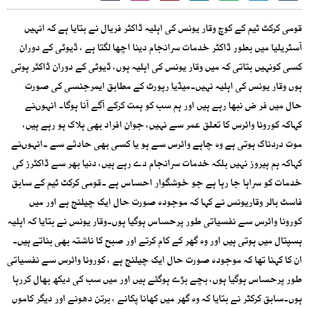
قومی کرکٹ ٹیم کے کوچ وقار یونس کی اہلیہ ڈاکٹر فریال نے بتایا ہے کہ انہیں
آسٹریلیا میں بطور ڈاکٹر خدمات سرانجام دینا اچھا لگتا ہے ، ڈیوٹی کے دوران
کسی کونہیں بتاتی کہ میں وقار یونس کی اہلیہ ہوں، ڈیوٹی کے دوران ڈاکٹر ہوتی
ہوں وقار یونس کی اہلیہ نہیں۔میڈیا رپورٹ کے مطابق ایمرجنسی کی صورت
حال میں فر ض نبھا رہے ہیں اور ہم سب کو ہمت کرکے آگے آنا ہوگا۔ انہوںنے
کہاکہ کورونا وائرس کا تعلق عمر سے نہیں، جوان افراد بھی ہلاک ہو رہے ہیں،
موت دردناک ہوتی ہے وہ چاہے وائرس سے ہو یا کسی بھی حادثے سے ۔انہوںنے
کہاکہ ہم ہیروز نہیں بلکہ خدمات سرانجام دے رہے ہیں، دنیا بھر سے ڈاکٹرز کی
خدمات کو سراہا جا رہا ہے جو خوشگوار احساس ہے ۔قومی کرکٹ ٹیم کے سابق
فاسٹ بالر وقاریونس نے کہا کہ موجودہ صورت حال ایک چیلنج ہے اور میں
کورونا وائرس سے نفسیاتی طور پرحساس ہوگیا ہوں۔وقار یونس نے بتایا کہ اہلیہ
ہسپتال میں ہوتی ہیں اور وہ گھر کے کام کرتے اور صبح کا ناشتہ بھی بناتے ہیں۔
ان کا کہنا تھا کہ موجودہ صورت حال ایک چیلنج ہے ، کورونا وائرس سے نفسیاتی
طور پرحساس ہوگیا ہوں، بچے بڑے ہوگئے ہیں اور میں سب کی دیکھ بھال کررہا
ہوں۔سابق کرکٹر نے بتایا کہ وہ گھر میں کھانا پکانے ، برتن دھونے اور دیگر کاموں