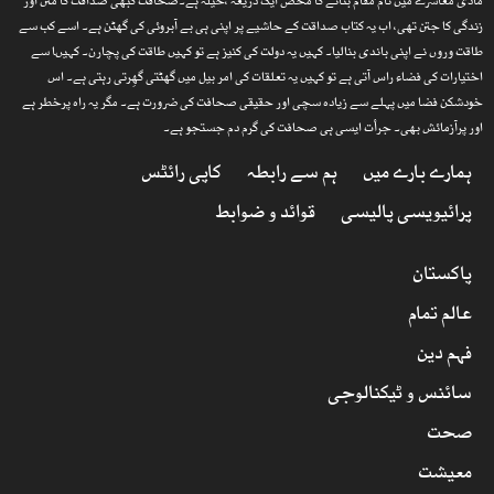
مادی معاشرے میں نام مقام بنانے کا محض ایک ذریعہ ،حیلہ ہے۔صحافت کبھی صداقت کا متن اور
زندگی کا جتن تھی، اب یہ کتاب صداقت کے حاشیے پر اپنی ہی بے آبروئی کی گھٹن ہے۔ اسے کب سے
طاقت وروں نے اپنی باندی بنالیا۔ کہیں یہ دولت کی کنیز ہے تو کہیں طاقت کی پچارن۔ کہیںا سے
اختیارات کی فضاء راس آتی ہے تو کہیں یہ تعلقات کی امر بیل میں گھٹتی گھِرتی رہتی ہے۔ اس
خودشکن فضا میں پہلے سے زیادہ سچی اور حقیقی صحافت کی ضرورت ہے۔ مگر یہ راہ پرخطر ہے
اور پرآزمائش بھی۔ جرأت ایسی ہی صحافت کی گرم دم جستجو ہے۔
ہمارے بارے میں
ہم سے رابطہ
کاپی رائٹس
پرائیویسی پالیسی
قوائد و ضوابط
پاکستان
عالم تمام
فہم دین
سائنس و ٹیکنالوجی
صحت
معیشت