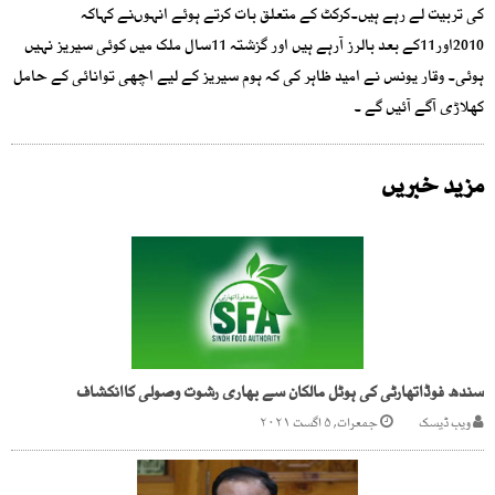
کی تربیت لے رہے ہیں۔کرکٹ کے متعلق بات کرتے ہوئے انہوںنے کہاکہ
2010اور11کے بعد بالرز آرہے ہیں اور گزشتہ 11سال ملک میں کوئی سیریز نہیں
ہوئی۔ وقار یونس نے امید ظاہر کی کہ ہوم سیریز کے لیے اچھی توانائی کے حامل
کھلاڑی آگے آئیں گے ۔
مزید خبریں
سندھ فوڈاتھارٹی کی ہوٹل مالکان سے بھاری رشوت وصولی کاانکشاف
ویب ڈیسک
جمعرات, ۵ اگست ۲۰۲۱