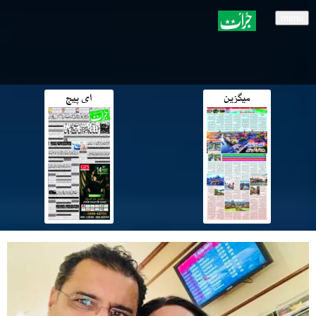
menu
میگزین
ای پیج