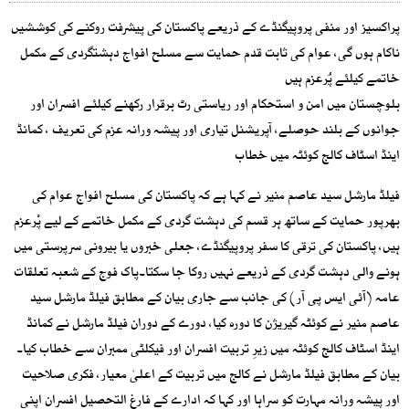
پراکسیز اور منفی پروپیگنڈے کے ذریعے پاکستان کی پیشرفت روکنے کی کوششیں
ناکام ہوں گی، عوام کی ثابت قدم حمایت سے مسلح افواج دہشتگردی کے مکمل
خاتمے کیلئے پُرعزم ہیں
بلوچستان میں امن و استحکام اور ریاستی رٹ برقرار رکھنے کیلئے افسران اور
جوانوں کے بلند حوصلے، آپریشنل تیاری اور پیشہ ورانہ عزم کی تعریف ، کمانڈ
اینڈ اسٹاف کالج کوئٹہ میں خطاب
فیلڈ مارشل سید عاصم منیر نے کہا ہے کہ پاکستان کی مسلح افواج عوام کی
بھرپور حمایت کے ساتھ ہر قسم کی دہشت گردی کے مکمل خاتمے کے لیے پْرعزم
ہیں، پاکستان کی ترقی کا سفر پروپیگنڈے، جعلی خبروں یا بیرونی سرپرستی میں
ہونے والی دہشت گردی کے ذریعے نہیں روکا جا سکتا۔پاک فوج کے شعبہ تعلقات
عامہ (آئی ایس پی آر) کی جانب سے جاری بیان کے مطابق فیلڈ مارشل سید
عاصم منیر نے کوئٹہ گیریژن کا دورہ کیا، دورے کے دوران فیلڈ مارشل نے کمانڈ
اینڈ اسٹاف کالج کوئٹہ میں زیرِ تربیت افسران اور فیکلٹی ممبران سے خطاب کیا۔
بیان کے مطابق فیلڈ مارشل نے کالج میں تربیت کے اعلیٰ معیار، فکری صلاحیت
اور پیشہ ورانہ مہارت کو سراہا اور کہا کہ ادارے کے فارغ التحصیل افسران اپنی