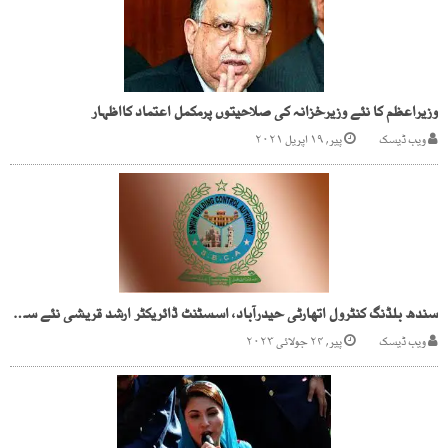
وزیراعظم کا نئے وزیرخزانہ کی صلاحیتوں پرمکمل اعتماد کااظہار
ویب ڈیسک
پیر, ۱۹ اپریل ۲۰۲۱
سندھ بلڈنگ کنٹرول اتھارٹی حیدرآباد، اسسٹنٹ ڈائریکٹر ارشد قریشی نئے سسٹم کا سرغنہ مقرر
ویب ڈیسک
پیر, ۲۴ جولائی ۲۰۲۳