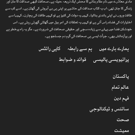
مادی معاشرے میں نام مقام بنانے کا محض ایک ذریعہ ،حیلہ ہے۔صحافت کبھی صداقت کا متن اور
زندگی کا جتن تھی، اب یہ کتاب صداقت کے حاشیے پر اپنی ہی بے آبروئی کی گھٹن ہے۔ اسے کب سے
طاقت وروں نے اپنی باندی بنالیا۔ کہیں یہ دولت کی کنیز ہے تو کہیں طاقت کی پچارن۔ کہیںا سے
اختیارات کی فضاء راس آتی ہے تو کہیں یہ تعلقات کی امر بیل میں گھٹتی گھِرتی رہتی ہے۔ اس
خودشکن فضا میں پہلے سے زیادہ سچی اور حقیقی صحافت کی ضرورت ہے۔ مگر یہ راہ پرخطر ہے
اور پرآزمائش بھی۔ جرأت ایسی ہی صحافت کی گرم دم جستجو ہے۔
ہمارے بارے میں
ہم سے رابطہ
کاپی رائٹس
پرائیویسی پالیسی
قوائد و ضوابط
پاکستان
عالم تمام
فہم دین
سائنس و ٹیکنالوجی
صحت
معیشت