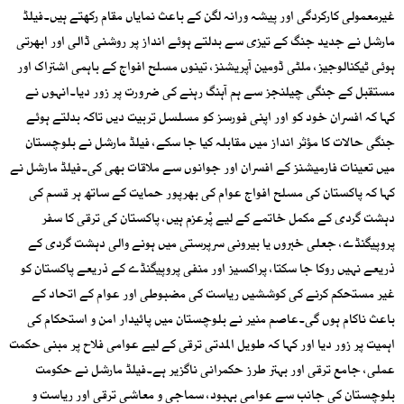
غیرمعمولی کارکردگی اور پیشہ ورانہ لگن کے باعث نمایاں مقام رکھتے ہیں۔فیلڈ
مارشل نے جدید جنگ کے تیزی سے بدلتے ہوئے انداز پر روشنی ڈالی اور ابھرتی
ہوئی ٹیکنالوجیز، ملٹی ڈومین آپریشنز، تینوں مسلح افواج کے باہمی اشتراک اور
مستقبل کے جنگی چیلنجز سے ہم آہنگ رہنے کی ضرورت پر زور دیا۔انہوں نے
کہا کہ افسران خود کو اور اپنی فورسز کو مسلسل تربیت دیں تاکہ بدلتے ہوئے
جنگی حالات کا مؤثر انداز میں مقابلہ کیا جا سکے، فیلڈ مارشل نے بلوچستان
میں تعینات فارمیشنز کے افسران اور جوانوں سے ملاقات بھی کی۔فیلڈ مارشل نے
کہا کہ پاکستان کی مسلح افواج عوام کی بھرپور حمایت کے ساتھ ہر قسم کی
دہشت گردی کے مکمل خاتمے کے لیے پْرعزم ہیں، پاکستان کی ترقی کا سفر
پروپیگنڈے، جعلی خبروں یا بیرونی سرپرستی میں ہونے والی دہشت گردی کے
ذریعے نہیں روکا جا سکتا، پراکسیز اور منفی پروپیگنڈے کے ذریعے پاکستان کو
غیر مستحکم کرنے کی کوششیں ریاست کی مضبوطی اور عوام کے اتحاد کے
باعث ناکام ہوں گی۔عاصم منیر نے بلوچستان میں پائیدار امن و استحکام کی
اہمیت پر زور دیا اور کہا کہ طویل المدتی ترقی کے لیے عوامی فلاح پر مبنی حکمت
عملی، جامع ترقی اور بہتر طرز حکمرانی ناگزیر ہے۔فیلڈ مارشل نے حکومت
بلوچستان کی جانب سے عوامی بہبود، سماجی و معاشی ترقی اور ریاست و