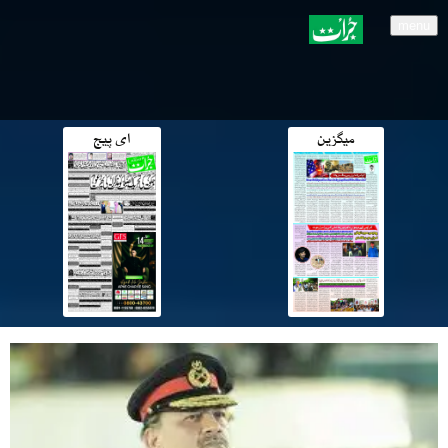
menu
میگزین
ای پیج