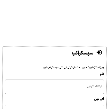
سبسکرائب
روزانہ تازہ ترین خبریں حاصل کرنے کے لئے سبسکرائب کریں
نام
ای میل