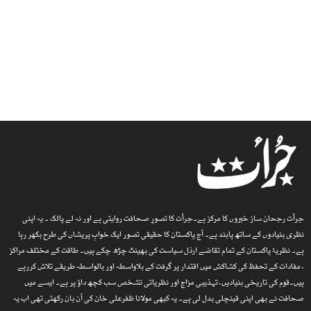
جرأت رجحان ساز خبروں کا مرکز ہے۔جرأت کا تصورِ صحافت روایتی ہے اور نہ لے پالک ۔ یہ اپنی
نظری بنیادوں کے ساتھ پابند ہے۔ آج پاکستان کا حقیقی تصور ایک خوابِ پریشاں کی طرح بکھر رہا
ہے۔ نظریۂ پاکستان کے تمام تقاضے ارذل سیاست کی بھینٹ چڑھ چکے ہیں۔ طاقت کے مختلف مراکز
، مفادات کے تحفظ کی کشاکش میں اقتدار پر گرفت کے بلاواسطہ اور بالواسطہ طریقے تلاش کررہے
ہیں۔قوم کی تاریخی بنیادیں، تہذیبی مزاج اور نظریاتی تشخص سب کچھ داؤ پر ہے۔ ایسے میں
صحافت نے بھی اپنی قینچلی بدل لی ہے۔ یہ کبھی مولانا ظفرعلی خان کی آن بان رکھتی تھی اب یہ