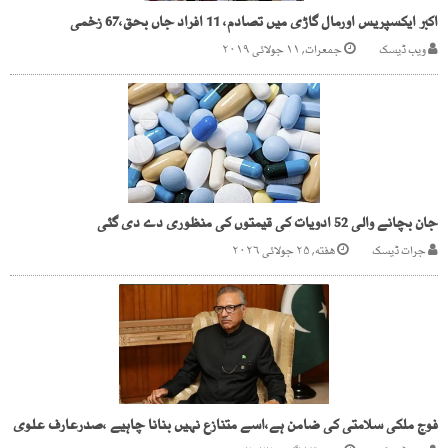
اکبر ایکسپریس اورمال گاڑی میں تصادم، 11 افراد جاں بحق،67 زخمی
ویب ڈیسک
جمعرات, ۱۱ جولائی ۲۰۱۹
جان بچانے والی 52 ادویات کی قیمتوں کی منظوری دے دی گئی
جرات ڈیسک
هفته, ۲۵ جولائی ۲۰۲۶
فوج ملکی سلامتی کی ضامن ہے،اسے متنازع نہیں بنانا چاہیے ،صدرعارف علوی