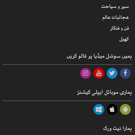
سیر و سیاحت
عجائبات عالم
فن و فنکار
کھیل
ہمیں سوشل میڈیا پر فالو کریں
ہماری موبائل ایپلی کیشنز
ہمارا نیٹ ورک