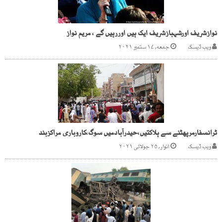
نوازشریف اورشہبازشریف ایک ہیں اوررہیں گے ، مریم نواز
ویب ڈیسک
جمعه, ۱۷ ستمبر ۲۰۲۱
ٹرانسفارمرپھٹنے سے ہلاکتیں،حیدرآبادمیں سوگ،کاروباری مراکزبند
ویب ڈیسک
اتوار, ۲۵ جولائی ۲۰۲۱