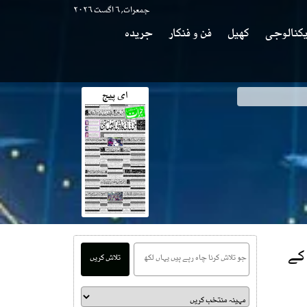
جمعرات, ۶ اگست ۲۰۲۶
کنالوجی
کھیل
فن و فنکار
جریدہ
ای پیج
 کے
تلاش کریں