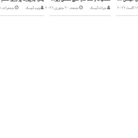
الائنس موٹرز کے متاثرین آفیشل اسائنی کے دفتر سے مایوس
منشیات و گٹکا ماوا سے متعلق زیرو ٹالرنس پالیسی برقرار ہے، ڈی آئی جی ویسٹ
جرات ڈیسک
جمعه, ۳۰ جنوری ۲۰۲۶
ویب ڈیسک
جمعرات, ۳۱ دسمبر ۲۰۲۰