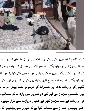
موبائل فون لے کر فرارہوگئے۔تفصیلات کے مطابق شاہراہ نورجہاں ت
کرفرارہوگئے۔اہل خانہ صبح اٹھے توانہیں کھلی الماریاں اور بکھرا 
ہیں، نامعلوم ملزمان نے گھر کے دو کمروں میں واردات کی۔متاثرہ 
کی، واردات کے بعد ملزمان گھر کے عقبی دروازے سے فرار ہوئے۔عتیق
اعلی پولیس افسران سے مطالبہ کیا ہے کہ فوری طورپرڈکیتی کا مق