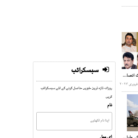
سبسکرائب
9مئی مقدمات ، گیارہ تحریک انصاف کے رہنما اشتہاری قرار
روزانہ تازہ ترین خبریں حاصل کرنے کے لئے سبسکرائب
کریں
نام
ای میل