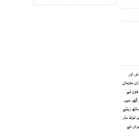
ائی زیورات، نقدی اور
ان ملزمان
ھے تقریبا 15 لاکھ روپے مالیت کے طلائی زیورات،50ہزارنقدی اور2موبائل فون لے
 گھر میں
ین بھائیوں کے ساتھ رہتے
ر لوٹ مار
ہری نے