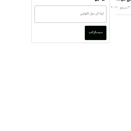
یمن ایئرپورٹ پر وزیراعظم کے طیارے پر حملہ ، 26 افراد جاں بحق
سبسکرائب