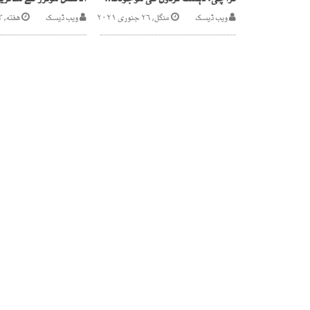
کراچی، دہشت گردوں کی موجودگی کی اطلاع پر مڈنائٹ آپریشن
ویب ڈیسک
منگل, ۲۶ جنوری ۲۰۲۱
ویب ڈیسک
هفته, ۱۳ اگست ۲۰۲۲