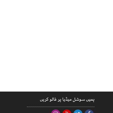
ہمیں سوشل میڈیا پر فالو کریں