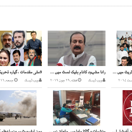
لاہور، پی ٹی آئی سیکریٹریٹ میں ہنگامہ آرائی، متعدد کارکنان زخمی
رانا مشہود کانام بلیک لسٹ میں شامل، امریکا جانے سے روک دیا
ویب ڈیسک
هفته, ۲۹ جون ۲۰۱۹
ویب ڈیسک
جمعه, ۱۶ فروری ۲۰۲۴