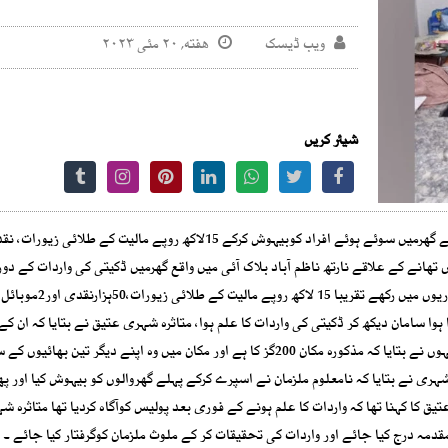
ویب ڈیسک
هفته, ۲۰ مئی ۲۰۲۳
شیئر کریں
نارتھ ناظم آباد میں ڈکیتی کی واردات کے دوران ملزمان اسپرے سے گھرمیں سوئے ہوئے افراد کوبیہوش کرکے 15لاکھ روپے مالیت کے طل
ھانے کے علاقے نارتھ ناظم آباد بلاک آئی میں واقع گھرمیں ڈکیتی کی واردات کے دور
نے اسپرے کرکے گھر میں سوئے ہوئے افرادکوبیہوش کردیا اور الماریوں میں رک
ہوا سامان دیکھ کر ڈکیتی کی واردات کا علم ہوا، متاثرہ شہری عتیق نے بتایا کہ ان کے
ڈکیتی کی واردات بدھ اور جمعرات کی درمیانی شب پیش آئی۔ انہوں نے بتایا کہ مذکورہ مکان 200گز کا ہے اور مکان میں وہ اپنے دیگر ت
شہری نے بتایا کہ نامعلوم ملزمان نے اسپرے کرکے پہلے گھروالوں کو بیہوش کیا اور پھ
 کا کہنا تھا کہ واردات کا علم ہونے کے فوری بعد پولیس کوآگاہ کردیا تھا متاثرہ ش
دمہ درج کیا جائے اور واردات کی تحقیقات کر کے ملوث ملزمان کوگرفتار کیا جائے ۔