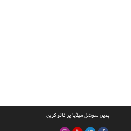
ہمیں سوشل میڈیا پر فالو کریں