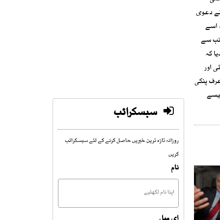
 نے دعوی
ہ اسے
انب سے
ا کہ
ی اور
عرف پنکی
جیسے
سبسکرائب
روزانہ تازہ ترین خبریں حاصل کرنے کے لئے سبسکرائب
کریں
نام
ای میل