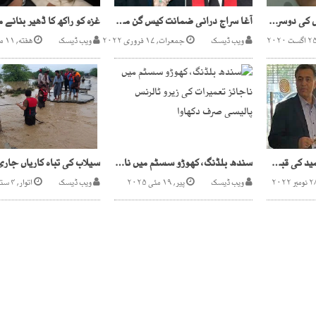
اداکارہ سلمیٰ ظفر مردوں کی دوسری شادی کی حامی نکلیں
آغا سراج درانی ضمانت کیس گن مین کے نام پر بھی پلاٹ
ویب ڈیسک
جمعرات, ۱۷ فروری ۲۰۲۲
ویب ڈیسک
هفته, ۱۱ مئی ۲۰۲۴
لیفٹیننٹ جنرل فیض حمید کی قبل از وقت ریٹائرمنٹ، جی ایچ کیو کی منظوری
سندھ بلڈنگ، کھوڑو سسٹم میں ناجائز تعمیرات کی زیرو ٹالرنس پالیسی صرف دکھاوا
ویب ڈیسک
پیر, ۱۹ مئی ۲۰۲۵
ویب ڈیسک
اتوار, ۴ ستمبر ۲۰۲۲