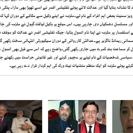
د کا نشانہ بنایا گیا اور عدالت لاتے ہوئے تفتیشی افسر نے اسے تھپڑ بھی مارا۔ پنکی
رویز سمیت بعض اہم افراد کے نام لے۔ملزمہ نے اپنے وکیل سے مکالمے کے دوران کہا ک
 اور مسلسل دھمکیاں دی جارہی ہیں۔ اس موقع پر وکیل لیاقت گبول نے ملزمہ کی ج
ستفسار پر ملزمہ نے اپنا نام انمول بتایا، جبکہ تفتیشی افسر نے عدالت کو موقف دی
مانی ریمانڈ ناگزیر ہے۔عدالتی کارروائی کے دوران سیکیورٹی انتہائی سخت رکھی گئ
ر نکال کر سماعت بند کمرے میں جاری رکھی گئی۔واضح رہے کہ اس سے قبل بھی انمول 
، سیاسی شخصیات کے نام لینے پر مجبور کرنے اور غیر قانونی حراست میں رکھنے 
رتے ہوئے ملزمہ کو ایک منظم منشیات نیٹ ورک کی اہم کردار قرار دے رہی ہے۔