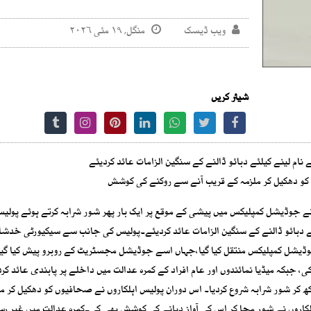
ویب ڈیسک
منگل, ۱۹ مئی ۲۰۲۶
شیئر کریں
م لینے کیلئے دبائو ڈالنے کے سنگین الزامات عائد کردیئے
ں کو دھکیل کر ملزمہ کے قریب آنے سے روکنے کی کوشش
نے جوڈیشل کمپلیکس میں پیشی کے موقع پر ایک بار پھر شور شرابہ کرتے ہوئے پولیس
ے دبائو ڈالنے کے سنگین الزامات عائد کردیئے۔پولیس کی جانب سے سیکیورٹی خدش
یشل کمپلیکس منتقل کیا گیا،جہاں اسے جوڈیشل مجسٹریٹ کے روبرو پیش کیا گی
، جبکہ میڈیا نمائندوں اور عام افراد کے کمرہ عدالت میں داخلے پر پابندی عائد کر
کر شور شرابہ شروع کردیا۔ اس دوران پولیس اہلکاروں نے صحافیوں کو دھکیل کر مل
کاروں نے شور مچا کر اس کی آواز دبانے کی کوشش بھی کی۔کمرہ عدالت میں غیر ر