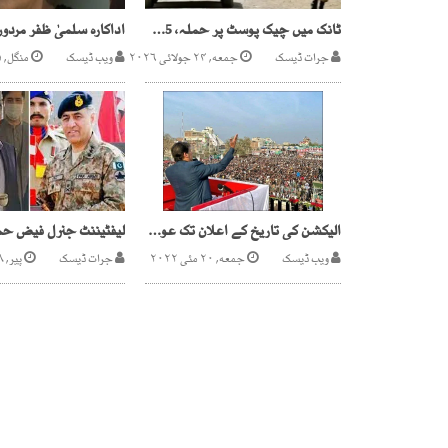
ٹانک میں چیک پوسٹ پر حملہ، 15 جوان شہید،12 دہشت گرد ہلاک
جرات ڈیسک
جمعه, ۲۴ جولائی ۲۰۲۶
ویب ڈیسک
منگل, ۲۵ اگست ۲۰۲۰
الیکشن کی تاریخ کے اعلان تک عوام کا سمندر اسلام آباد سے نہیں جائیگا، عمران خان
ویب ڈیسک
جمعه, ۲۰ مئی ۲۰۲۲
جرات ڈیسک
پیر, ۲۸ نومبر ۲۰۲۲