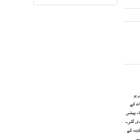
 پر
ات کے
ا۔ پیشی
دی گئی۔
زمہ کے
سمی