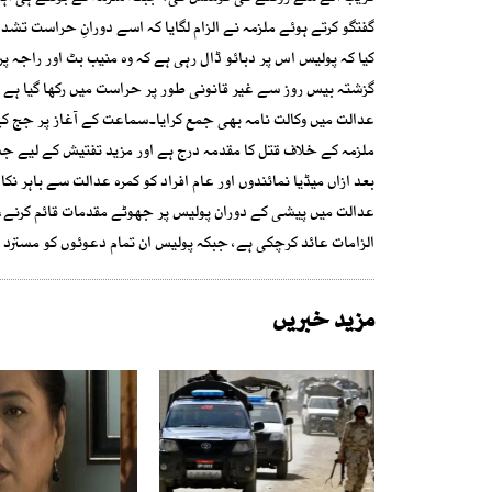
گفتگو کرتے ہوئے ملزمہ نے الزام لگایا کہ اسے دورانِ حراست تشد
کیا کہ پولیس اس پر دبائو ڈال رہی ہے کہ وہ منیب بٹ اور راجہ پ
گزشتہ بیس روز سے غیر قانونی طور پر حراست میں رکھا گیا ہے
عدالت میں وکالت نامہ بھی جمع کرایا۔سماعت کے آغاز پر جج کے ا
ملزمہ کے خلاف قتل کا مقدمہ درج ہے اور مزید تفتیش کے لیے جس
بعد ازاں میڈیا نمائندوں اور عام افراد کو کمرہ عدالت سے باہ
عدالت میں پیشی کے دوران پولیس پر جھوٹے مقدمات قائم کرنے
الزامات عائد کرچکی ہے، جبکہ پولیس ان تمام دعوئوں کو مسترد ک
مزید خبریں