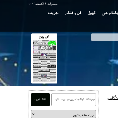
جمعرات, ۶ اگست ۲۰۲۶
کنالوجی
کھیل
فن و فنکار
جریدہ
ای پیج
گامہ
تلاش کریں