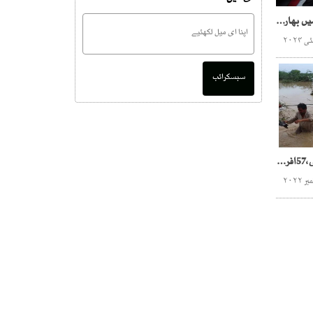
غزہ کو راکھ کا ڈھیر بنانے میں بھارتی گولہ بارود کا کردار بے نقاب
سبسکرائب
سیلاب کی تباہ کاریاں جاری،57افراد جاں بحق