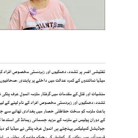
تفتیشی افسر پر تشدد، دھمکیوں اور زبردستی مخصوص افراد کے نا
میڈیا نمائندوں کے کمرہ عدالت میں داخلے پر پابندی ،صحافیو
منشیات اور قتل کے مقدمات میں گرفتار ملزمہ انمول عرف پنکی 
تشدد، دھمکیوں اور زبردستی مخصوص افراد کے نام لینے کے لی
باعث ملزمہ کو سخت حفاظتی حصار میں بغدادی تھانے سے جوڈ
کے دوران پولیس نے ملزمہ کے مزید جسمانی ریمانڈ کی استدعا کی
جوڈیشل کمپلیکس پہنچتے ہی انمول عرف پنکی نے میڈیا کو دیکھ 
قریب آنے سے روکنے کی کوشش کی، جبکہ ملزمہ کے بولتے ہی اہل