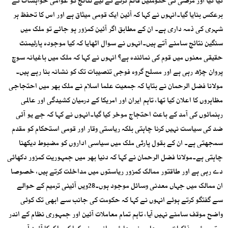
کیا گیا اور مرضی کی حکومتیں قائم کرنے کے لیے نتائج کو عوامی خواہشات کے
برعکس بنایا گیا۔انہوں نے کہا کہ آئین ایک قومی میثاق ہے اور اس کا تحفظ ہر
شہری کی ذمہ داری ہے۔ ان کے مطابق اگر آئین کمزور ہو جائے تو ملک میں
سنگین نتائج سامنے آتے ہیں۔انہوں نے سوال اٹھایا کہ کیا موجودہ پارلیمنٹ
حقیقی معنوں میں قوم کی نمائندہ ہے؟ انہوں نے کہا کہ ملک میں باغیانہ سوچ
پروان چڑھ رہی ہے اور مسلح گروہ فوجی تنصیبات تک کو نشانہ بنا رہے ہیں۔
مولانا فضل الرحمان نے بتایا کہ جمعیت علما اسلام نے ملک بھر میں احتجاجی
مظاہروں کا اعلان کیا تھا، تاہم ایران اور امریکا کے درمیان کشیدگی اور عالمی
رہنمائوں کی آمد کے باعث احتجاج موخر کیا گیا۔انہوں نے کہا کہ جے یو آئی
ضد کی سیاست نہیں کرنا چاہتی بلکہ ریاستی وقار اور قومی استحکام کو مقدم
سمجھتی ہے۔ ان کے بقول پارٹی ملک میں سیاسی اداروں کو مضبوط دیکھنا
چاہتی ہے۔مولانا فضل الرحمان نے کہا کہ دنیا بھر میں جمہوریت کمزور دکھائی
دے رہی ہے اور طاقتور ممالک کمزور ریاستوں میں مداخلت کرتے ہیں، خصوصا
ان ممالک میں جہاں معدنی وسائل موجود ہوں۔28ویں آئینی ترمیم کے حوالے
سے گفتگو کرتے ہوئے انہوں نے کہا کہ حکومت کی جانب سے ابھی تک کوئی
واضح موقف سامنے نہیں آیا، تاہم تمام معاملات آئین اور جمہوری نظام کے اندر