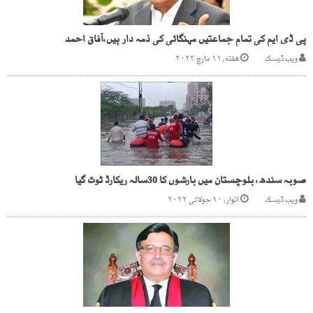
پی ڈی ایم کی تمام جماعتیں مہنگائی کی ذمہ دار ہیں،آفاق احمد
ویب ڈیسک
هفته, ۱۱ مارچ ۲۰۲۳
صوبہ سندھ، بلوچستان میں بارشوں کا 30سالہ ریکارڈ ٹوٹ گیا
ویب ڈیسک
اتوار, ۱۰ جولائی ۲۰۲۲