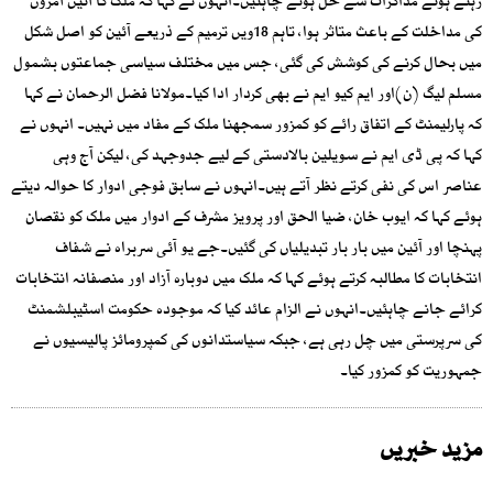
رہتے ہوئے مذاکرات سے حل ہونے چاہئیں۔انہوں نے کہا کہ ملک کا آئین آمروں
کی مداخلت کے باعث متاثر ہوا، تاہم 18ویں ترمیم کے ذریعے آئین کو اصل شکل
میں بحال کرنے کی کوشش کی گئی، جس میں مختلف سیاسی جماعتوں بشمول
مسلم لیگ (ن)اور ایم کیو ایم نے بھی کردار ادا کیا۔مولانا فضل الرحمان نے کہا
کہ پارلیمنٹ کے اتفاق رائے کو کمزور سمجھنا ملک کے مفاد میں نہیں۔ انہوں نے
کہا کہ پی ڈی ایم نے سویلین بالادستی کے لیے جدوجہد کی، لیکن آج وہی
عناصر اس کی نفی کرتے نظر آتے ہیں۔انہوں نے سابق فوجی ادوار کا حوالہ دیتے
ہوئے کہا کہ ایوب خان، ضیا الحق اور پرویز مشرف کے ادوار میں ملک کو نقصان
پہنچا اور آئین میں بار بار تبدیلیاں کی گئیں۔جے یو آئی سربراہ نے شفاف
انتخابات کا مطالبہ کرتے ہوئے کہا کہ ملک میں دوبارہ آزاد اور منصفانہ انتخابات
کرائے جانے چاہئیں۔انہوں نے الزام عائد کیا کہ موجودہ حکومت اسٹیبلشمنٹ
کی سرپرستی میں چل رہی ہے، جبکہ سیاستدانوں کی کمپرومائز پالیسیوں نے
جمہوریت کو کمزور کیا۔
مزید خبریں