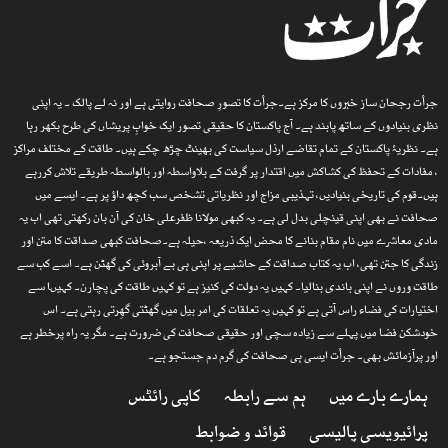
جرأت رجحان ساز خبروں کا مرکز ہے۔جرأت کا تصورِ صحافت روایتی ہے اور نہ لے پالک ۔ یہ اپنی
نظری بنیادوں کے ساتھ پابند ہے۔ آج پاکستان کا حقیقی تصور ایک خوابِ پریشاں کی طرح بکھر رہا
ہے۔ نظریۂ پاکستان کے تمام تقاضے ارذل سیاست کی بھینٹ چڑھ چکے ہیں۔ طاقت کے مختلف مراکز
، مفادات کے تحفظ کی کشاکش میں اقتدار پر گرفت کے بلاواسطہ اور بالواسطہ طریقے تلاش کررہے
ہیں۔قوم کی تاریخی بنیادیں، تہذیبی مزاج اور نظریاتی تشخص سب کچھ داؤ پر ہے۔ ایسے میں
صحافت نے بھی اپنی قینچلی بدل لی ہے۔ یہ کبھی مولانا ظفرعلی خان کی آن بان رکھتی تھی اب یہ
مادی معاشرے میں نام مقام بنانے کا محض ایک ذریعہ ،حیلہ ہے۔صحافت کبھی صداقت کا متن اور
زندگی کا جتن تھی، اب یہ کتاب صداقت کے حاشیے پر اپنی ہی بے آبروئی کی گھٹن ہے۔ اسے کب سے
طاقت وروں نے اپنی باندی بنالیا۔ کہیں یہ دولت کی کنیز ہے تو کہیں طاقت کی پچارن۔ کہیںا سے
اختیارات کی فضاء راس آتی ہے تو کہیں یہ تعلقات کی امر بیل میں گھٹتی گھِرتی رہتی ہے۔ اس
خودشکن فضا میں پہلے سے زیادہ سچی اور حقیقی صحافت کی ضرورت ہے۔ مگر یہ راہ پرخطر ہے
اور پرآزمائش بھی۔ جرأت ایسی ہی صحافت کی گرم دم جستجو ہے۔
ہمارے بارے میں
ہم سے رابطہ
کاپی رائٹس
پرائیویسی پالیسی
قوائد و ضوابط