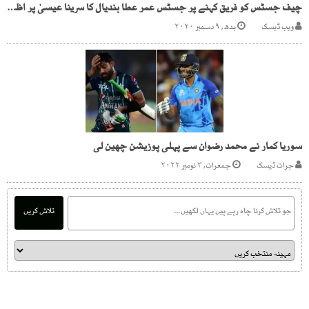
چیف جسٹس کو فریق کہنے پر جسٹس عمر عطا بندیال کا سرینا عیسیٰ پر اظہار برہمی
ویب ڈیسک
بدھ, ۹ دسمبر ۲۰۲۰
سوریا کمار نے محمد رضوان سے پہلی پوزیشن چھین لی
جرات ڈیسک
جمعرات, ۳ نومبر ۲۰۲۲
تلاش کریں