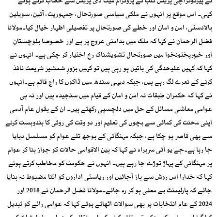
نے پیرکوکراچی پریس کلب کے پروگرام میٹ دی پریس سے خطاب کرتے ہوئے
کہی۔ اس موقع پر انہوں نے ملکی سیاسی صورتحال، جمہوریت، آئین، سویلین
بالادستی، امن و امان اور خطے کی صورتحال پر تفصیلی اظہار خیال کیا۔مولانا
فضل الرحمان نے کہا کہ ملک میں بدامنی عروج پر ہے اور خصوصا بلوچستان
اور خیبرپختونخوا میں صورتحال تشویشناک رخ اختیار کر چکی ہے۔ انہوں نے
کہا کہ کہیں علیحدگی کی باتیں ہو رہی ہیں تو کہیں بزورِ شمشیر شریعت نافذ
کرنے کے نعرے لگ رہے ہیں، جبکہ دیہی سندھ میں ڈاکوں کا راج قائم ہے۔انہوں
نے کہا کہ حکمران طبقات نہ امن و امان کے قیام میں سنجیدہ ہیں اور نہ ہی
عوامی معاشی مسائل کے حل میں دلچسپی رکھتے ہیں۔ ان کے بقول عام آدمی
اپنی محنت کی کمائی سے بچوں کی تعلیم اور دو وقت کی روٹی کا بندوبست کرنے
سے بھی قاصر ہو چکا ہے، جبکہ مہنگائی کے بوجھ تلے عوام کو مسلسل دبایا
جا رہا ہے۔جے یو آئی سربراہ نے کہا کہ بین الاقوامی حالات کو جواز بنا کر عوام
پر مہنگائی کے پہاڑ توڑے جا رہے ہیں۔ انہوں نے حکومت کو مخاطب کرتے ہوئے
کہا کہ خدارا اس روش سے باز آجائیں اور ریاستی اداروں کو اتنا مضبوط نہ بنایا
جائے کہ پارلیمنٹ بے معنی ہو کر رہ جائے۔مولانا فضل الرحمان نے 2018 اور
2024 کے عام انتخابات پر بھی سوالات اٹھاتے ہوئے کہا کہ عوامی رائے کو تبدیل