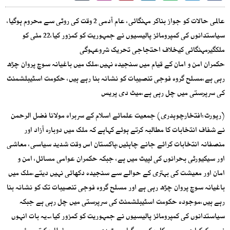
عالمی حالات کو جواز بناکر مہنگائی، عام آدمی 2 وقت کی روٹی سے محروم ہوگیا،
سیاستدانوں کی کمپرومائز پالیسیوں نے جمہوریت کو کمزور کیا،22 مئی کو
ملکگیرمہنگائی کیخلاف احتجاجی تحریک شروعہوگی
حکمران امن و امان کے قیام میں سنجیدہ نہیں،ملک میں باغیانہ سوچ پروان چڑھ
رہی ہے،مسلح گروہ فوجی تنصیبات کو نشانہ بنا رہے ہیں، حکومت اسٹیبلشمنٹ
کی سرپرستی میں چل رہی ہے،میٹ دی پریس
(رپورٹ:افتخارچوہدری) جمعیت علمائے اسلام کے سربراہ مولانا فضل الرحمن
نے شفاف انتخابات کا مطالبہ کرتے ہوئے کہاہے کہ ملک میں دوبارہ آزاد اور
منصفانہ انتخابات کرائے جانے چاہئیں،پاکستان اس وقت شدید سیاسی، معاشی
اور سیکیورٹی بحرانوں کی لپیٹ میں ہے، جبکہ حکمران عوامی مسائل، امن و
امان اور معیشت کی بہتری کے حوالے سے سنجیدہ دکھائی نہیں دیتے،ملک میں
باغیانہ سوچ پروان چڑھ رہی ہے اور مسلح گروہ فوجی تنصیبات تک کو نشانہ بنا
رہے ہیں،موجودہ حکومت اسٹیبلشمنٹ کی سرپرستی میں چل رہی ہے جبکہ
سیاستدانوں کی کمپرومائز پالیسیوں نے جمہوریت کو کمزور کیا،۔یہ بات انہوں