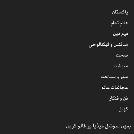
پاکستان
عالم تمام
فہم دین
سائنس و ٹیکنالوجی
صحت
معیشت
سیر و سیاحت
عجائبات عالم
فن و فنکار
کھیل
ہمیں سوشل میڈیا پر فالو کریں