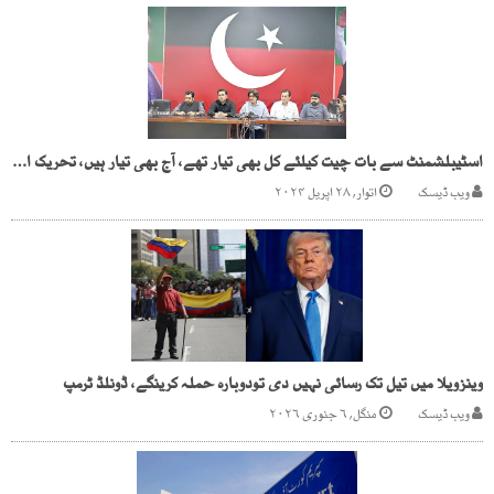
اسٹیبلشمنٹ سے بات چیت کیلئے کل بھی تیار تھے، آج بھی تیار ہیں، تحریک انصاف
ویب ڈیسک
اتوار, ۲۸ اپریل ۲۰۲۴
وینزویلا میں تیل تک رسائی نہیں دی تودوبارہ حملہ کرینگے، ڈونلڈ ٹرمپ
ویب ڈیسک
منگل, ۶ جنوری ۲۰۲۶