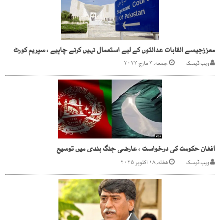
معززجیسے القابات عدالتوں کے لیے استعمال نہیں کرنے چاہیے ، سپریم کورٹ
ویب ڈیسک
جمعه, ۳ مارچ ۲۰۲۳
افغان حکومت کی درخواست ، عارضی جنگ بندی میں توسیع
ویب ڈیسک
هفته, ۱۸ اکتوبر ۲۰۲۵