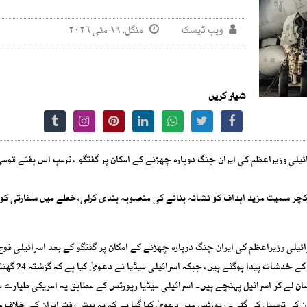
ویب ڈیسک
منگل, ۱۹ مئی ۲۰۲۶
شیئر کریں
ائیلی وزیراعظم کی ایران جنگ دوبارہ چھڑنے کے امکان پر گفتگو ، ٹرمپ اس ہفتے قوم
رااسٹرکچر سمیت مزید اہداف کو نشانہ بنانے کی منصوبہ بندی کرلی،خطے میں سفارتی 
ئیلی وزیراعظم کی ایران جنگ دوبارہ چھڑنے کے امکان پر گفتگو کے بعد اسرائیلی فوج
الرٹ ہے۔اسرائیل اور ایران کے درمیان ایک بار پھر کشیدگی بڑھ
مان لے کر اسرائیل پہنچے ہیں۔ اسرائیلی میڈیا رپورٹس کے مطابق یہ امریکی طیارے
 کی ترسیل کی گئی۔ رپورٹس میں دعویٰ کیا گیا ہے کہ یہ پیش رفت ایران کے خلاف م