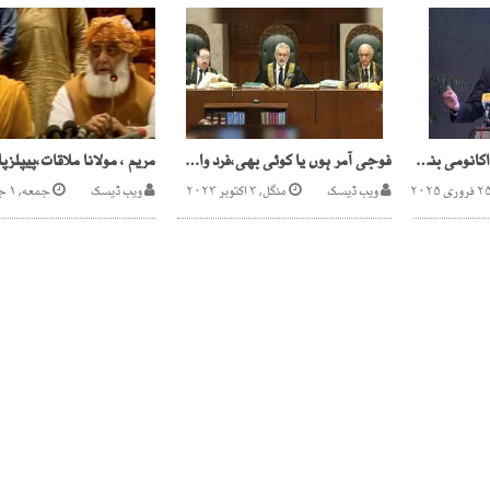
پاکستان کو ٹریلین ڈالر اکانومی بنانا مشکل نہیں ،وزیراعلیٰ سندھ
فوجی آمر ہوں یا کوئی بھی،فرد واحد کا اختیار تباہی پھیلاتا ہے، چیف جسٹس
ویب ڈیسک
منگل, ۳ اکتوبر ۲۰۲۳
ویب ڈیسک
جمعه, ۱ جنوری ۲۰۲۱