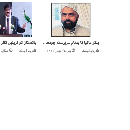
بلڈر مافیا کا بدنام سرپرست چودھری نظام آرائیں آپے سے باہر
ویب ڈیسک
پیر, ۲۷ نومبر ۲۰۲۳
ویب ڈیسک
منگل, ۲۵ فروری ۲۰۲۵