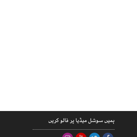
ہمیں سوشل میڈیا پر فالو کریں