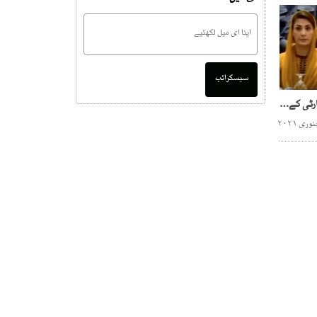
سبسکرائب
مریم ، مولانا ملاقات،پیپلزپارٹی کے حوالے سے تحفظات کا اظہار