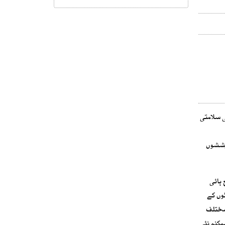
ی سلامتی
کوششوں
 ہائی
نے کے خدشات پیدا ہوگئے ہیں، جبکہ اسرائیلی میڈیا نے دعویٰ کیا ہے کہ گزشتہ 24 گھنٹوں کے
 مختلف
مکنہ نئی