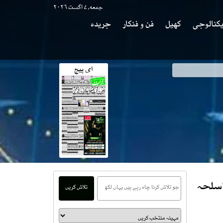
جمعه, ۷ اگست ۲۰۲۶
کنالوجی
کھیل
فن و فنکار
جریدہ
ای پیج
اسلحہ
تلاش کریں