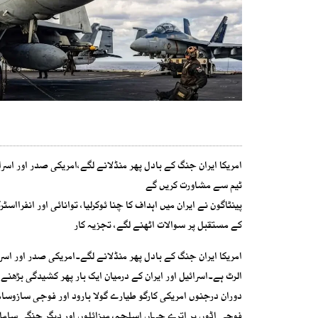
امریکا ایران جنگ کے بادل پھر منڈلانے لگے،امریکی صدر اور اسر
ٹیم سے مشاورت کریں گے
پینٹاگون نے ایران میں اہداف کا چنا ئوکرلیا، توانائی اور انف
کے مستقبل پر سوالات اٹھنے لگے، تجزیہ کار
امریکا ایران جنگ کے بادل پھر منڈلانے لگے۔امریکی صدر اور اسرا
دوران درجنوں امریکی کارگو طیارے گولا بارود اور فوجی سازوسا
فوجی اڈوں پر اترے جہاں اسلحہ، میزائلوں اور دیگر جنگی سامان