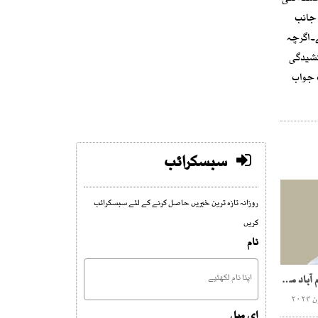
 جانب
ے۔اگرچہ
 کشیدگی
 جواب
سبسکرائب
روزانہ تازہ ترین خبریں حاصل کرنے کے لئے سبسکرائب
کریں
نام
عمران خان کی کال پر اسلام آباد میں کوئی نہیں بیٹھ سکے گا،وزیر اعلیٰ کے پی
ای میل