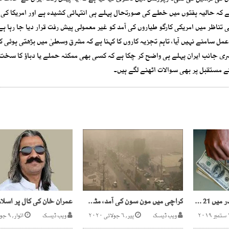
ے کہ حالیہ ہفتوں میں خطے کی صورتحال پہلے ہی انتہائی کشیدہ ہے اور امریکا کی
اظر میں امریکی کارگو طیاروں کی آمد کو غیر معمولی پیش رفت قرار دیا جا رہا ہ
مل سامنے نہیں آیا، تاہم تجزیہ کاروں کا کہنا ہے کہ مشرق وسطیٰ میں بڑھتی ہوئی
جانب ایران پہلے ہی واضح کر چکا ہے کہ کسی بھی ممکنہ حملے یا دباؤ کا سخت
 مستقبل پر بھی سوالات اٹھنے لگے ہیں۔
انٹربینک میں ڈالر کی قدر میں 21 پیسے اضافہ
کراچی میں مون سون کی آمد، مٹی کا طوفان‘ بوندا باندی
ویب ڈیسک
پیر, ۶ جولائی ۲۰۲۰
ویب ڈیسک
اتوار, ۹ جون ۲۰۲۴