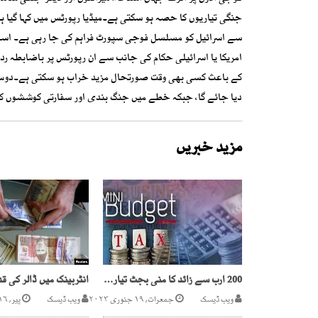
جنگی تیاریوں کا حصہ ہو سکتی ہے۔میڈیا رپورٹس میں کہا گیا ہ
سے اسرائیل کو مسلسل فوجی سپورٹ فراہم کی جا رہی ہے۔ اسی تن
امریکا یا اسرائیلی حکام کی جانب سے ان رپورٹس پر باضابطہ ردع
کے باعث کسی بھی وقت صورتحال مزید خراب ہو سکتی ہے۔دوسری 
دیا جائے گا، جبکہ خطے میں جنگ بندی اور سفارتی کوششوں کے
مزید خبریں
200 ارب سے زائد کا منی بجٹ تیار،رواں ماہ آرڈیننس لایا جائے گا
ویب ڈیسک
جمعرات, ۱۹ جنوری ۲۰۲۳
ویب ڈیسک
پیر, ۱۶ ستمبر ۲۰۱۹