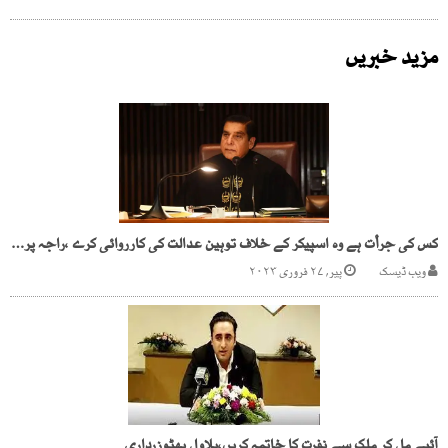
مزید خبریں
کس کی جرأت ہے وہ اسپیکر کے خلاف توہین عدالت کی کارروائی کرے ،راجہ پروزیراشرف
ویب ڈیسک
پیر, ۲۷ فروری ۲۰۲۳
آئیے مل کر ملک سے نفرت کا خاتمہ کریں،بلاول بھٹوزرداری