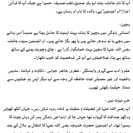
آپ کا نام عائشہ بنت ابو بکر صدیق۔لقب:صدیقہ ،حمیرا ہے جبکہ آپ کا قرآنی
اعزاز‘‘ام المومنین’’ہے۔ والدہ کا نام ام رومان ہے۔
بچپن:
انسانی زندگی میں بچپن کا زمانہ بہت اہمیت کا حامل ہوتا ہے عموماً اس زمانے
میں بچے یا تو سدھر جاتے ہیں یا پھر بگڑ جاتے ہیں۔ ام المومنین سیدہ عائشہ
رضی اللہ عنہا کا بچپن بہت خوشگوار گزرا ہے ، چاق وچوبند ہونے کے ساتھ
ساتھ بے پناہ صلاحیتوں نے آپ کی شخصیت کو خوب نکھارا۔
علم و ادب سے گہری وابستگی ، فطری حاضر جوابی ، ذکاوت و ذہانت ، مذہبی
واقفیت اور غیر معمولی قوت حافظہ کی وجہ سے آپ دیگر اپنی ہم جولیوں سے
ممتاز حیثیت رکھتی تھیں۔
حرمِ نبوت میں :
آپ رضی اللہ عنہا کی فضیلت و منقبت ہر لمحہ روبہ ترقی رہی۔ جہاں آنکھ کھولی
وہ گھر صداقت کا گہوارہ تھا جہاں جا کر ازدواجی زندگی بسر کی وہاں نبوت کا
بسیرا تھا۔ ام المومنین حضرت خدیجہ رضی اللہ عنہا کا انتقال پر ملال کے بعد