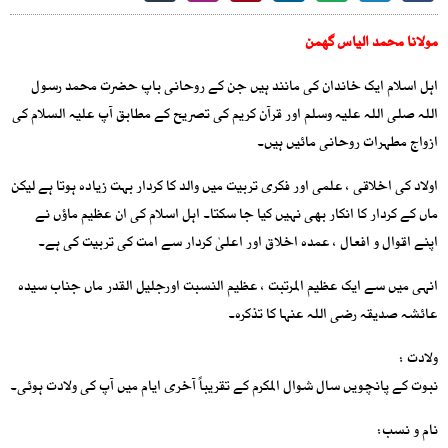
مولانا محمد الیاس گھمن
اہل اسلام ایک خاندان کی مانند ہیں جن کے روحانی باپ حضرت محمد رسول
اللہ صلی اللہ علیہ وسلم اور قرآن کریم کی تصریح کے مطابق آپ علیہ السلام کی
ازواج مطہرات روحانی مائیں ہیں۔
اولاد کی اخلاقی ، علمی اور فکری تربیت میں والد کا کردار بہت زیادہ ہوتا ہے لیکن
ماں کے کردار کا انکار بھی نہیں کیا جا سکتا۔ اہل اسلام کی ان عظیم ماؤں نے
اپنے اقوال و افعال ، عمدہ اخلاق اور اعلیٰ کردار سے امت کی تربیت کی ہے۔
انہی میں سے ایک عظیم المرتبت ، عظیم النسبت اورجلیل القدر ماں جناب سیدہ
عائشہ صدیقہ رضی اللہ عنہا کا تذکرہ۔
ولادت :
نبوت کے پانچویں سال شوال المکرم کے تقریباً آخری ایام میں آپ کی ولادت ہوئی۔
نام و نسب: