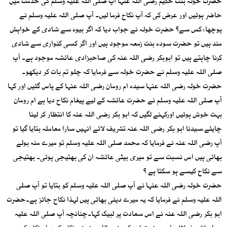
حضرت خولہ بنت حکیم رضی اللہ عنہا آپ صلی اللہ علیہ وسلم کی خدمت میں
حاضر ہوئیں اور عرض کی کہ آپ نکاح فرما لیں۔ آپ صلی اللہ علیہ وسلم نے
پوچھا: کس سے؟ حضرت خولہ نے جواب دیا کہ اگر بیوہ سے شادی کے خواہش
مند ہیں تو حضرت سودہ بنت زمعہ موجود ہیں اور اگر کسی کنواری سے شادی
کرنا چاہتے ہیں تو ابوبکر رضی اللہ عنہ کی صاحبزادی عائشہ موجود ہے۔ آپ
صلی اللہ علیہ وسلم نے حضرت خولہ سے فرمایا کہ چلو تم بات کر دیکھو۔
حضرت خولہ رضی اللہ عنہا سیدہ ام رومان رضی اللہ عنہا کے پاس گئیں اور کہا
آپ صلی اللہ علیہ وسلم نے حضرت عائشہ کے لیے پیغام نکاح دیا ہے ام رومان
بہت خوش ہوئیں اورکہنے لگیں کہ ابو بکر رضی اللہ عنہ کا انتظار کر لینا
چایئے،سیدنا ابو بکر رضی اللہ عنہ تشریف لائے انہیں سارا معاملہ بتایا گیا تو
آپ رضی اللہ عنہ نے فرمایا کہ محمد صلی اللہ علیہ وسلم تو میرے منہ بولے
بھائی ہیں اس نسبت سے تو میری بیٹی عائشہ ان کی بھتیجی ہوئی۔ بھتیجی
سے نکاح کیسے ہو سکتا ہے ؟
حضرت خولہ رضی اللہ عنہا نے آپ صلی اللہ علیہ وسلم کو بتایا تو آپ صلی
اللہ علیہ وسلم نے فرمایا کہ یہ میرے دینی بھائی ہیں لہذا نکاح جائز ہے۔حضرت
ابو بکر رضی اللہ عنہ نے اس سعادت پر لبیک کہا۔چنانچہ آپ صلی اللہ علیہ