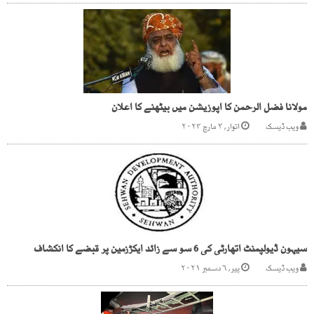
مولانا فضل الرحمن کا اپوزیشن میں بیٹھنے کا اعلان
ویب ڈیسک
اتوار, ۳ مارچ ۲۰۲۴
سیہون ڈیولپمنٹ اتھارٹی کی 6 سو سے زائد ایکڑزمین پر قبضے کا انکشاف
ویب ڈیسک
پیر, ۶ دسمبر ۲۰۲۱