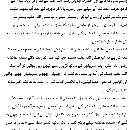
وسلم تشریف لائے اور حضرت ابوبکر رضی اللہ عنہ نے نکاح کر دیا۔ نکاح کے
کچھ عرصہ بعد تک آپ میکے میں رہیں۔ بالآخر ہجرت کے بعد آپ مدینہ طیبہ
تشریف لے گئیں اور وہاں آپ کی رخصتی ہوئی۔آپ صلی اللہ علیہ وسلم نے
امہات المومنین سے جو ازدواجی سلوک کا سبق امت کو دیا ہے ۔بالخصوص
سیدہ عائشہ رضی اللہ عنہا کے ساتھ نرمی شفقت اور تربیت کا برتاؤ وہ ہم سب
کے قابل عمل نمونہ ہے۔
امام مسلم نے فضائل عائشہ رضی اللہ عنہا کے تحت اپنی صحیح میں حدیث
ذکر کی ہے کہ آپ صلی اللہ علیہ وسلم جب گھر میں تشریف لاتے سیدہ عائشہ
رضی اللہ عنہا اپنی سہیلوں کے ساتھ گڑیوں سے کھیل رہی ہوتیں تو آپ صلی
اللہ علیہ وسلم کی آمد پر سیدہ عائشہ کی چھوٹی چھوٹی سہیلیاں چھپ جاتیں
اور گڑیوں کو بھی چھپا لیتیں۔ آپ لڑکیوں کو بلاتے اور حضرت عائشہ کے ساتھ
کھیلنے کو کہتے۔
مشہور حدیث میں ہے کہ رسول اللہ صلی اللہ علیہ وسلم نے‘‘ ازراہ محبت’’
سیدہ عائشہ رضی اللہ عنہا کے ساتھ ایک جگہ سے دوسری جگہ دوڑ لگانے کو
کہا چنانچہ جب دوڑ لگائی تو اپنی بیوی کا دل رکھنے کے لیے از خود پیچھے رہ
گئے اور سیدہ عائشہ پہلے پہنچ گئیں۔ ایک مرتبہ کسی سفر سے واپسی پر نبی