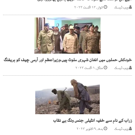
ویب ڈیسک
اتوار, ۱۳ اگست ۲۰۲۳
خودکش حملوں میں افغان شہری ملوث ہیں،وزیراعظم اور آرمی چیف کو بریفنگ
ویب ڈیسک
منگل, ۱ اگست ۲۰۲۳
زراب کے نام سے خفیہ انٹیلی جنس ونگ بے نقاب
ویب ڈیسک
بدھ, ۹ اکتوبر ۲۰۲۴