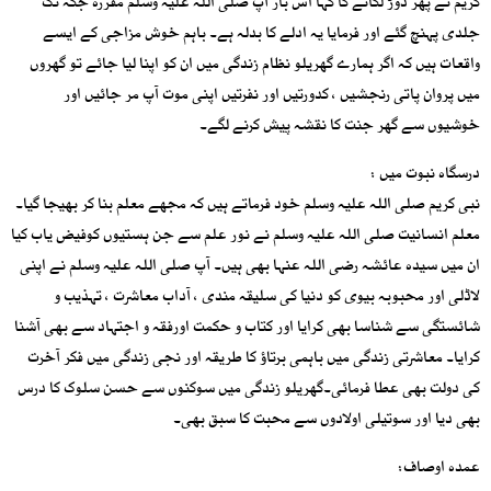
کریم نے پھر دوڑ لگانے کا کہا اس بار آپ صلی اللہ علیہ وسلم مقررہ جگہ تک
جلدی پہنچ گئے اور فرمایا یہ ادلے کا بدلہ ہے۔ باہم خوش مزاجی کے ایسے
واقعات ہیں کہ اگر ہمارے گھریلو نظام زندگی میں ان کو اپنا لیا جائے تو گھروں
میں پروان پاتی رنجشیں ، کدورتیں اور نفرتیں اپنی موت آپ مر جائیں اور
خوشیوں سے گھر جنت کا نقشہ پیش کرنے لگے۔
درسگاہ نبوت میں :
نبی کریم صلی اللہ علیہ وسلم خود فرماتے ہیں کہ مجھے معلم بنا کر بھیجا گیا۔
معلم انسانیت صلی اللہ علیہ وسلم نے نور علم سے جن ہستیوں کوفیض یاب کیا
ان میں سیدہ عائشہ رضی اللہ عنہا بھی ہیں۔ آپ صلی اللہ علیہ وسلم نے اپنی
لاڈلی اور محبوبہ بیوی کو دنیا کی سلیقہ مندی ، آداب معاشرت ، تہذیب و
شائستگی سے شناسا بھی کرایا اور کتاب و حکمت اورفقہ و اجتہاد سے بھی آشنا
کرایا۔ معاشرتی زندگی میں باہمی برتاؤ کا طریقہ اور نجی زندگی میں فکر آخرت
کی دولت بھی عطا فرمائی۔گھریلو زندگی میں سوکنوں سے حسن سلوک کا درس
بھی دیا اور سوتیلی اولادوں سے محبت کا سبق بھی۔
عمدہ اوصاف: