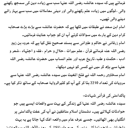
فرماتے ہیں کہ سیدہ عائشہ رضی اللہ عنہا سب سے زیادہ دین کی سمجھ رکھنے
والی ، لوگوں میں زیادہ علم رکھنے والی اور دینی معاملات میں سب سے بہتر رائے
دینے والی تھیں۔
امام ابن سعد نے طبقات میں لکھا ہے کہ حضرت عائشہ سے بڑے بڑے صحابہ
کرام دین کے بارے میں سوالات کرتے آپ ان کو جواب عنایت فرماتیں۔
امام زرقانی نے حاکم و طبرانی سے بسند صحیح نقل کیا ہے کہ عروہ بن زیبر
رضی اللہ عنہ فرماتے قرآن ، علم میراث ، حلال و حرام ، فقہ و اجتہاد ، شعر و
ادب ، حکمت و طب، تاریخ عرب اور علم انساب میں حضرت عائشہ رضی اللہ
عنہا سے بڑھ کر میں نے کسی کو نہیں دیکھا۔
امام سخاوی رحمہ اللہ نے فتخ المغیث میں سیدہ عائشہ رضی اللہ عنہا سے
مرویات کی تعداد 2210 بتا کر کے آپ کو کثیرالروایۃ صحابہ کے ساتھ ذکر کیا ہے۔
پاکدامنی کی قرآنی شہادت:
سیدہ عائشہ رضی اللہ عنہا کے زندگی کے بہت سے واقعات ایسے ہیں جو
حوادثات کہلاتے ہیں۔ دشمنان اسلام منافقین نے آپ کی عفت پاکدامنی پر
انگلیاں بھی اٹھائیں۔ جسے عرف عام میں واقعہ افک کہا جاتا ہے یہ بہت