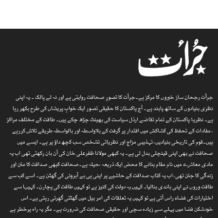
جرأت رجحان ساز خبروں کا مرکز ہے۔جرأت کا تصورِ صحافت روایتی ہے اور نہ لے پالک ۔ یہ اپنی
نظری بنیادوں کے ساتھ پابند ہے۔ آج پاکستان کا حقیقی تصور ایک خوابِ پریشاں کی طرح بکھر رہا
ہے۔ نظریۂ پاکستان کے تمام تقاضے ارذل سیاست کی بھینٹ چڑھ چکے ہیں۔ طاقت کے مختلف مراکز
، مفادات کے تحفظ کی کشاکش میں اقتدار پر گرفت کے بلاواسطہ اور بالواسطہ طریقے تلاش کررہے
ہیں۔قوم کی تاریخی بنیادیں، تہذیبی مزاج اور نظریاتی تشخص سب کچھ داؤ پر ہے۔ ایسے میں
صحافت نے بھی اپنی قینچلی بدل لی ہے۔ یہ کبھی مولانا ظفرعلی خان کی آن بان رکھتی تھی اب یہ
مادی معاشرے میں نام مقام بنانے کا محض ایک ذریعہ ،حیلہ ہے۔صحافت کبھی صداقت کا متن اور
زندگی کا جتن تھی، اب یہ کتاب صداقت کے حاشیے پر اپنی ہی بے آبروئی کی گھٹن ہے۔ اسے کب سے
طاقت وروں نے اپنی باندی بنالیا۔ کہیں یہ دولت کی کنیز ہے تو کہیں طاقت کی پچارن۔ کہیںا سے
اختیارات کی فضاء راس آتی ہے تو کہیں یہ تعلقات کی امر بیل میں گھٹتی گھِرتی رہتی ہے۔ اس
خودشکن فضا میں پہلے سے زیادہ سچی اور حقیقی صحافت کی ضرورت ہے۔ مگر یہ راہ پرخطر ہے