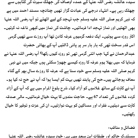
سیدہ عائشہ رضی اللہ عنہا کے عمدہ اوصاف کی جھلک سیرت کی کتابوں سے
چھلک رہی ہے۔ انتہاء درجے کی عبادت گزار تھیں چنانچہ مسند احمد میں ہے
کہ نبی کریم صلی اللہ علیہ وسلم جب تہجد کے لیے اٹھتے تو آپ رضی اللہ عنہا
بھی اٹھتیں اور نماز تہجد ادا فرماتیں۔ چاشت کی نماز میں کبھی ناغہ نہ کرتیں۔
اکثر روزہ سے ہوتیں۔ ایک دفعہ گرمیوں عرفہ کادن تھا آپ روزے سے تھیں گرمی
اس قدر سخت تھی کہ بار بار سر پر پانی ڈالتیں آپ کے بھائی حضرت
عبدالرحمان نے کہا جب اتنی گرمی تھی تو روزہ کیوں رکھا؟ آپ رضی اللہ عنہا نے
فرمایا کہ میں بھلا یوم عرفہ کا روزہ کیسے چھوڑ سکتی ہوں جبکہ میں نے نبی
کریم صلی اللہ علیہ وسلم سے خود سنا ہے کہ عرفہ کا روزے سال بھر کے گناہ
معاف ہوجاتے ہیں۔حج کی پابند تھیں بہت کم ایسا ہوا کہ آپ نے حج نہ کیا ہو۔
آپ نے کثرت کے ساتھ غلاموں کو آزاد کیا۔ شرح بلوغ المرام میں ہے کہ آپ کے آزاد
کردہ غلاموں کی تعداد 67 ہے۔ حاجت مندوں کا بہت خیال فرماتیں۔ مالی صدقہ
کثرت سے دیتیں۔ فقراء اور مساکین کو بہت نوازتیں۔ ان کی عزت و توقیر کا خیال
رکھتیں۔
فضائل و مناقب:
مستدرک حاکم اور طبقات ابن سعد میں ہے، خود سیدہ عائشہ رضی اللہ عنہا