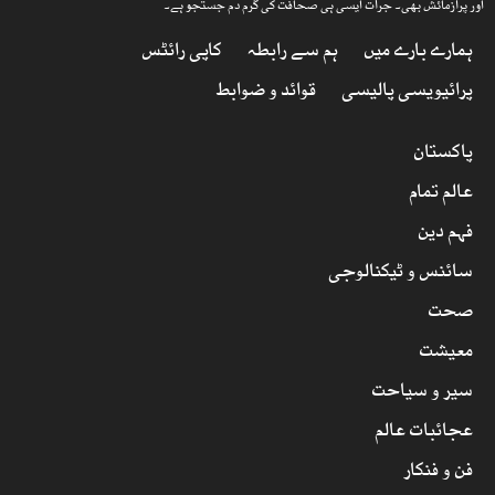
اور پرآزمائش بھی۔ جرأت ایسی ہی صحافت کی گرم دم جستجو ہے۔
ہمارے بارے میں
ہم سے رابطہ
کاپی رائٹس
پرائیویسی پالیسی
قوائد و ضوابط
پاکستان
عالم تمام
فہم دین
سائنس و ٹیکنالوجی
صحت
معیشت
سیر و سیاحت
عجائبات عالم
فن و فنکار