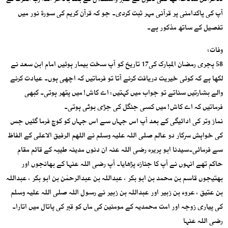
دلخراش سانحہ تھا کئی دنوں کے صبر واستقلال کے بعد بالآخر اللہ رب العزت نے
آپ کی پاکدامنی پر قرآنی مہر ثبت کردی۔ جو کہ قرآن کریم کی سورۃ نور میں
تفصیل کے ساتھ مذکور ہے۔
وفات:
58 ہجری رمضان المبارک کی17 تاریخ کو آپ سخت بیمار ہوئیں امام ابن سعد نے
لکھا ہے کہ کوئی خیریت دریافت کرنے آتا تو فرماتیں کہ اچھی ہوں۔ عیادت کرنے
والے بشارتیں سناتے تو جواب میں کہتیں: اے کاش! میں پتھر ہوتی۔ کبھی
فرماتیں کہ اے کاش! میں کسی جنگل کی جڑی بوٹی ہوتی۔
نماز وتر کی ادائیگی کے بعد آپ اس جہاں سے اس جہاں کو کوچ فرما گئیں جس
کی خواہش سرکار دو عالم صلی اللہ علیہ وسلم نے اللھم الرفیق الاعلی کے الفاظ
سے فرمائی۔سیدنا ابو ہریرہ رضی اللہ عنہ ان دنوں مدینہ طیبہ کے قائم مقام
حاکم تھے انہوں نے آپ کا جنازہ پڑھایا۔ آپ رضی اللہ عنہا کے بھانجوں اور
بھتیجوں قاسم بن محمد بن ابو بکر ، عبداللہ بن عبدالرحمٰن بن ابو بکر ، عبداللہ
بن عتیق ، عروہ بن زبیر اور عبداللہ بن زبیر نے رسول اللہ صلی اللہ علیہ وسلم
کی پیاری زوجہ اور امت محمدیہ کے مومنین کی ماں کو قبر کی پاتال میں اتارا۔
رضی اللہ عنہا