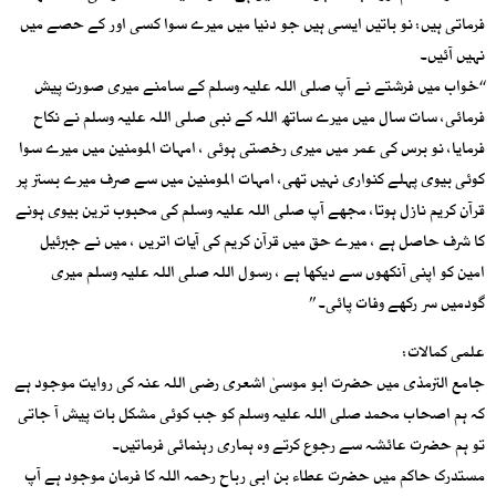
فرماتی ہیں: نو باتیں ایسی ہیں جو دنیا میں میرے سوا کسی اور کے حصے میں
نہیں آئیں۔
‘‘خواب میں فرشتے نے آپ صلی اللہ علیہ وسلم کے سامنے میری صورت پیش
فرمائی، سات سال میں میرے ساتھ اللہ کے نبی صلی اللہ علیہ وسلم نے نکاح
فرمایا، نو برس کی عمر میں میری رخصتی ہوئی ، امہات المومنین میں میرے سوا
کوئی بیوی پہلے کنواری نہیں تھی، امہات المومنین میں سے صرف میرے بستر پر
قرآن کریم نازل ہوتا، مجھے آپ صلی اللہ علیہ وسلم کی محبوب ترین بیوی ہونے
کا شرف حاصل ہے ، میرے حق میں قرآن کریم کی آیات اتریں ، میں نے جبرئیل
امین کو اپنی آنکھوں سے دیکھا ہے ، رسول اللہ صلی اللہ علیہ وسلم میری
گودمیں سر رکھے وفات پائی۔ ’’
علمی کمالات:
جامع الترمذی میں حضرت ابو موسیٰ اشعری رضی اللہ عنہ کی روایت موجود ہے
کہ ہم اصحاب محمد صلی اللہ علیہ وسلم کو جب کوئی مشکل بات پیش آ جاتی
تو ہم حضرت عائشہ سے رجوع کرتے وہ ہماری رہنمائی فرماتیں۔
مستدرک حاکم میں حضرت عطاء بن ابی رباح رحمہ اللہ کا فرمان موجود ہے آپ