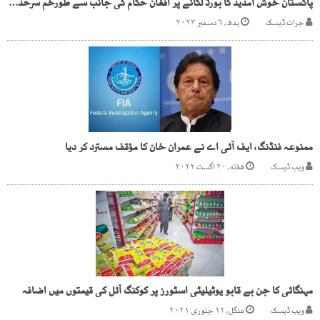
پاکستان خوش آمدید کا بورڈ لگانے پر افغان حکام کی جانب سے طورخم سرحد بند
جرات ڈیسک
بدھ, ۶ دسمبر ۲۰۲۳
ممنوعہ فنڈنگ، ایف آئی اے نے عمران خان کا مؤقف مسترد کر دیا
ویب ڈیسک
هفته, ۲۰ اگست ۲۰۲۲
مہنگائی کا جن بے قابو یوٹیلیٹی اسٹورز پر کوکنگ آئل کی قیمتوں میں اضافہ
ویب ڈیسک
منگل, ۱۲ جنوری ۲۰۲۱