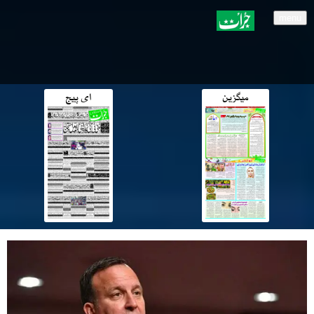
menu
میگزین
ای پیج