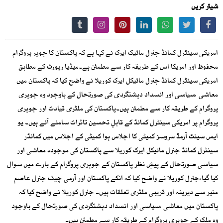
شیئر کریں
امریکی سینٹرل کمانڈ جنرل مائیک ایرک نے کہا ہے کہ پاکستان کا جوہر پروگرام
محفوظ اور امریکا اس کے طریقہ کار سے مطمئن ہے۔میڈیا رپورٹ کے مطابق
امریکی سینٹرل کمانڈ جنرل مائیکل ایرک کوریلا نے واضح کیا کہ پاکستان میں
معاشی ،سیاسی اور انسداد دہشتگردی کی صورتحال کے باوجود وہ جوہری
پروگرام کے طریقہ کار سے مطمئن ہیں۔پاکستان کی ملٹری قیادت اور جوہری
پروگرام پر امریکی سینٹرل کمانڈ کے قابلِ تحسین تاثرات سامنے آئے ہیں۔ یو
ایس سینٹ آرمڈ سروسز کمیٹی کا اجلاس ہوا کمیٹی کے اجلاس میں کمانڈر
سینٹرل کمانڈ جنرل مائیکل ایرک کوریلا سے پاکستان کی موجودہ معاشی اور
سیاسی صورتحال کے پیشِ نظر پاکستان کے جوہری پروگرام کے بارے میں سوال
کیا گیا،جنرل کوریلا نے واضح کیا کہ انکے پاکستان اور آرمی چیف جنرل عاصم
منیر سے دیرینہ اور قریبی ملٹری تعلقات ہیں۔ جنرل کوریلا نے واضح کیا کہ
پاکستان میں معاشی ،سیاسی اور انسداد دہشتگردی کی صورتحال کے باوجود
وہ ملک کے جوہری پروگرام کے طریقہ کار سے مطمئن ہیں۔