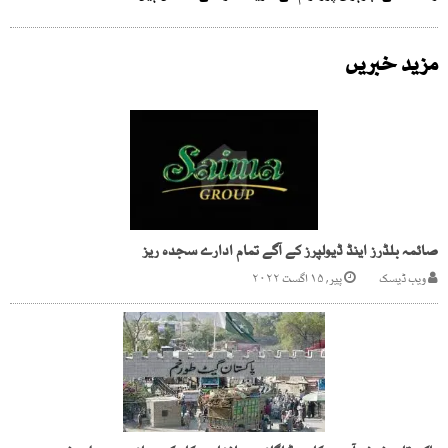
مزید خبریں
صائمہ بلڈرز اینڈ ڈیولپرز کے آگے تمام ادارے سجدہ ریز
ویب ڈیسک
پیر, ۱۵ اگست ۲۰۲۲