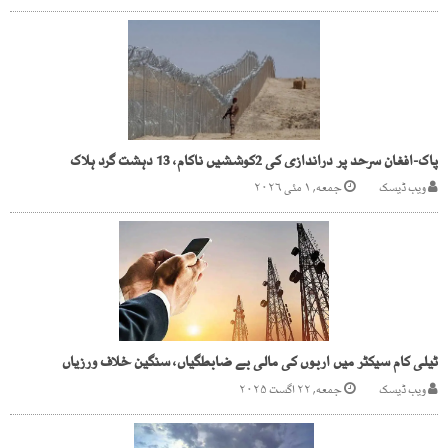
پاک-افغان سرحد پر دراندازی کی 2کوششیں ناکام، 13 دہشت گرد ہلاک
ویب ڈیسک
جمعه, ۱ مئی ۲۰۲۶
ٹیلی کام سیکٹر میں اربوں کی مالی بے ضابطگیاں، سنگین خلاف ورزیاں
ویب ڈیسک
جمعه, ۲۲ اگست ۲۰۲۵