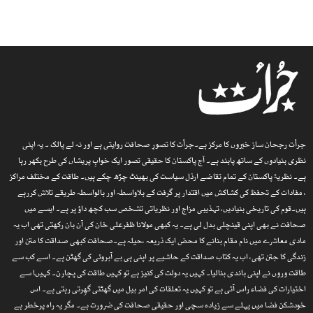
جرأت رجحان ساز خبروں کا مرکز ہے۔جرأت کا تصورِ صحافت روایتی ہے اور نہ لے پالک ۔ یہ اپنی
نظری بنیادوں کے ساتھ پابند ہے۔ آج پاکستان کا حقیقی تصور ایک خوابِ پریشاں کی طرح بکھر رہا
ہے۔ نظریۂ پاکستان کے تمام تقاضے ارذل سیاست کی بھینٹ چڑھ چکے ہیں۔ طاقت کے مختلف مراکز
، مفادات کے تحفظ کی کشاکش میں اقتدار پر گرفت کے بلاواسطہ اور بالواسطہ طریقے تلاش کررہے
ہیں۔قوم کی تاریخی بنیادیں، تہذیبی مزاج اور نظریاتی تشخص سب کچھ داؤ پر ہے۔ ایسے میں
صحافت نے بھی اپنی قینچلی بدل لی ہے۔ یہ کبھی مولانا ظفرعلی خان کی آن بان رکھتی تھی اب یہ
مادی معاشرے میں نام مقام بنانے کا محض ایک ذریعہ ،حیلہ ہے۔صحافت کبھی صداقت کا متن اور
زندگی کا جتن تھی، اب یہ کتاب صداقت کے حاشیے پر اپنی ہی بے آبروئی کی گھٹن ہے۔ اسے کب سے
طاقت وروں نے اپنی باندی بنالیا۔ کہیں یہ دولت کی کنیز ہے تو کہیں طاقت کی پچارن۔ کہیںا سے
اختیارات کی فضاء راس آتی ہے تو کہیں یہ تعلقات کی امر بیل میں گھٹتی گھِرتی رہتی ہے۔ اس
خودشکن فضا میں پہلے سے زیادہ سچی اور حقیقی صحافت کی ضرورت ہے۔ مگر یہ راہ پرخطر ہے