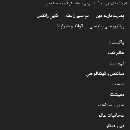
اور پرآزمائش بھی۔ جرأت ایسی ہی صحافت کی گرم دم جستجو ہے۔
ہمارے بارے میں
ہم سے رابطہ
کاپی رائٹس
پرائیویسی پالیسی
قوائد و ضوابط
پاکستان
عالم تمام
فہم دین
سائنس و ٹیکنالوجی
صحت
معیشت
سیر و سیاحت
عجائبات عالم
فن و فنکار