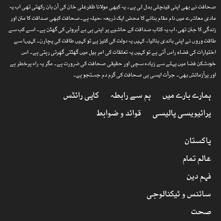
صحافت نے بھی اپنی قینچلی بدل لی ہے۔ یہ کبھی مولانا ظفرعلی خان کی آن بان رکھتی تھی اب یہ
مادی معاشرے میں نام مقام بنانے کا محض ایک ذریعہ ،حیلہ ہے۔صحافت کبھی صداقت کا متن اور
زندگی کا جتن تھی، اب یہ کتاب صداقت کے حاشیے پر اپنی ہی بے آبروئی کی گھٹن ہے۔ اسے کب سے
طاقت وروں نے اپنی باندی بنالیا۔ کہیں یہ دولت کی کنیز ہے تو کہیں طاقت کی پچارن۔ کہیںا سے
اختیارات کی فضاء راس آتی ہے تو کہیں یہ تعلقات کی امر بیل میں گھٹتی گھِرتی رہتی ہے۔ اس
خودشکن فضا میں پہلے سے زیادہ سچی اور حقیقی صحافت کی ضرورت ہے۔ مگر یہ راہ پرخطر ہے
اور پرآزمائش بھی۔ جرأت ایسی ہی صحافت کی گرم دم جستجو ہے۔
ہمارے بارے میں
ہم سے رابطہ
کاپی رائٹس
پرائیویسی پالیسی
قوائد و ضوابط
پاکستان
عالم تمام
فہم دین
سائنس و ٹیکنالوجی
صحت