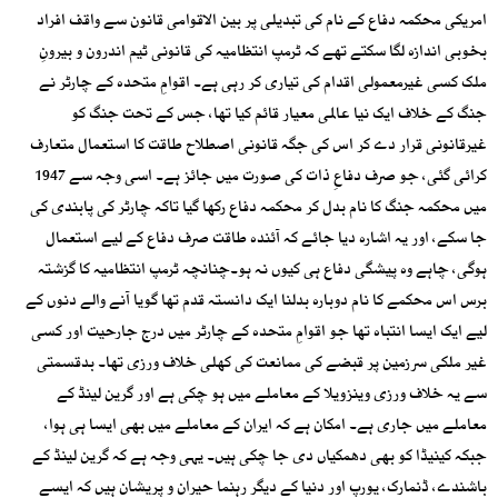
امریکی محکمہ دفاع کے نام کی تبدیلی پر بین الاقوامی قانون سے واقف افراد
بخوبی اندازہ لگا سکتے تھے کہ ٹرمپ انتظامیہ کی قانونی ٹیم اندرون و بیرونِ
ملک کسی غیرمعمولی اقدام کی تیاری کر رہی ہے۔ اقوامِ متحدہ کے چارٹر نے
جنگ کے خلاف ایک نیا عالمی معیار قائم کیا تھا، جس کے تحت جنگ کو
غیرقانونی قرار دے کر اس کی جگہ قانونی اصطلاح طاقت کا استعمال متعارف
کرائی گئی، جو صرف دفاعِ ذات کی صورت میں جائز ہے۔ اسی وجہ سے 1947
میں محکمہ جنگ کا نام بدل کر محکمہ دفاع رکھا گیا تاکہ چارٹر کی پابندی کی
جا سکے، اور یہ اشارہ دیا جائے کہ آئندہ طاقت صرف دفاع کے لیے استعمال
ہوگی، چاہے وہ پیشگی دفاع ہی کیوں نہ ہو۔چنانچہ ٹرمپ انتظامیہ کا گزشتہ
برس اس محکمے کا نام دوبارہ بدلنا ایک دانستہ قدم تھا گویا آنے والے دنوں کے
لیے ایک ایسا انتباہ تھا جو اقوامِ متحدہ کے چارٹر میں درج جارحیت اور کسی
غیر ملکی سرزمین پر قبضے کی ممانعت کی کھلی خلاف ورزی تھا۔ بدقسمتی
سے یہ خلاف ورزی وینزویلا کے معاملے میں ہو چکی ہے اور گرین لینڈ کے
معاملے میں جاری ہے۔ امکان ہے کہ ایران کے معاملے میں بھی ایسا ہی ہوا،
جبکہ کینیڈا کو بھی دھمکیاں دی جا چکی ہیں۔ یہی وجہ ہے کہ گرین لینڈ کے
باشندے، ڈنمارک، یورپ اور دنیا کے دیگر رہنما حیران و پریشان ہیں کہ ایسے