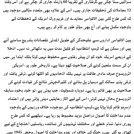
سزائیں سنا چکی ہے،گرفتاری کے تقریباً 60 وارنٹ جاری کر چکی ہے اور اس وقت
12 معاملات کی تحقیقات جاری ہیں۔ اس کے علاوہ بھی متعدد مثالیں موجود ہیں
کہ کس طرح کئی بین الاقوامی معاہدے اور فریم ورک امریکہ کے تحفظات کے
باوجود مکمل ہوئے اور آج بھی مؤثر طور پر کام کر رہے ہیں۔
بین الاقوامی اداروں سے علیحدگی کے طویل المدتی نقصانات بتدریج سامنے آتے
ہیں اور ممکن ہے کہ ٹرمپ انتظامیہ کو قلیل مدت میں یہ دکھائی نہ دیں۔ انخلا
کے ذریعے امریکہ خود کو ان پیش رفتوں سے محفوظ نہیں کرتا بلکہ ابتدا ہی میں
ان کی سمت متعین کرنے کی صلاحیت کھو دیتا ہے۔ تاریخی طور پر، امریکی
اثرورسوخ صرف مادی طاقت پر نہیں بلکہ اتحادیوں کو اکٹھا کرنے، ترقی یافتہ اور
ترقی پذیر ممالک کے درمیان پل بنانے اور کثیرالجہتی نتائج کی قیادت کرنے کی
صلاحیت پر بھی قائم رہا ہے۔ دوبارہ شمولیت، جب ہوتی ہے، تو خود بخود سابقہ
اثرورسوخ بحال نہیں کرتی؛ اس کے لیے اکثر رعایتیں دینی پڑتی ہیں اور اعتماد
ازسرِنو قائم کرنا پڑتا ہے۔ٹرمپ انتظامیہ کی موجودہ خلاف ورزیوں کے باوجود
عدم مداخلت کا اصول دراصل مزید مضبوط ہو رہا ہے۔ دیکھیے کہ کس طرح
پوری دنیا، تمام خطے اور مختلف تہذیبوں کی نمائندہ ریاستیں احتجاج کے لیے
کھڑی ہو گئی ہیں۔ جنگ کے خلاف اور عدم مداخلت کا اصول محض 1945 میں