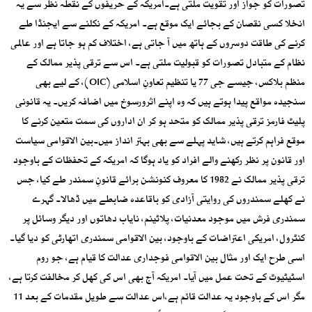
تصورات کو جواز اور تقویت ملتی ہے۔امریکہ کے حریفوں کے نقطہ نظر سے یہ
انخلا کسی نقصان کے بجائے ایک موقع ہے۔ امریکہ کے نکلنے سے ایجنڈا طے
کرنے کی طاقت دوسروں کے ہاتھ میں آ جاتی ہے، اختلاف کم ہو جاتا ہے اور عالمی
نظام کے متبادل تصورات کو قبولیت ملتی ہے۔ اس سے ترقی پذیر ممالک کے
منظم بلاکس، جیسے جی 77 یا تنظیم تعاونِ اسلامی (OIC)، کے لیے بھی
سنجیدہ مواقع پیدا ہوتے ہیں کہ وہ اپنے اثرورسوخ میں اضافہ کریں۔ یہ قانونی
پلیٹ فارمز ترقی پذیر ممالک کو متحد ہو کر ان اداروں کی سمت متعین کرنے کا
موقع فراہم کرتے ہیں، شاید پہلے سے بھی بہتر انداز میں۔بین الاقوامی سیاست
اور قانون پر نظر رکھنے والے افراد کو یاد ہوگا کہ امریکہ کے تحفظات کے باوجود
ترقی پذیر ممالک نے 1982 کا معروف کنونشن برائے قانونِ سمندر طے کیا، جس
نے کھلے سمندروں کی روایتی آزادی کو باقاعدہ ضابطے میں ڈھالا۔ گہرے
سمندری فرش میں موجود معدنیات، پلاٹینم، نایاب دھاتوں اور دیگر وسائل پر
کنٹرول، امریکی اعتراضات کے باوجود، بین الاقوامی سمندری اتھارٹی کو دیا گیا۔
اسی طرح ایک اور مثال بین الاقوامی فوجداری عدالت کا قیام ہے، جو روم
اسٹیٹیوٹ کے تحت عمل میں آیا۔ امریکہ آج بھی اس کی کھل کر مخالفت کرتا ہے،
مگر اس کے باوجود یہ عدالت قائم ہے،اس عدالت سے طویل مقدمات کے بعد 11