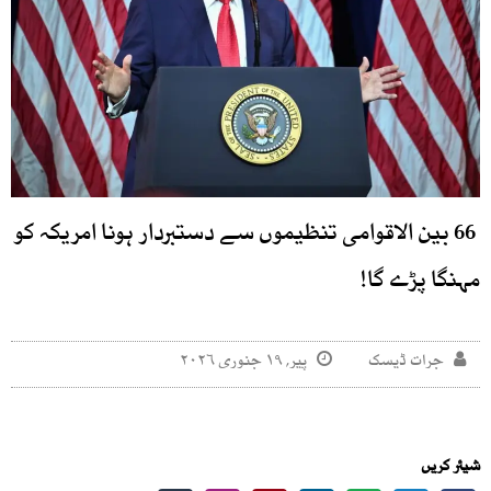
66 بین الاقوامی تنظیموں سے دستبردار ہونا امریکہ کو
مہنگا پڑے گا!
جرات ڈیسک
پیر, ۱۹ جنوری ۲۰۲۶
شیئر کریں