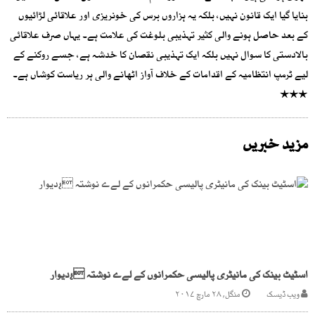
بنایا گیا ایک قانون نہیں، بلکہ یہ ہزاروں برس کی خونریزی اور علاقائی لڑائیوں
کے بعد حاصل ہونے والی کثیر تہذیبی بلوغت کی علامت ہے۔ یہاں صرف علاقائی
بالادستی کا سوال نہیں بلکہ ایک تہذیبی نقصان کا خدشہ ہے، جسے روکنے کے
لیے ٹرمپ انتظامیہ کے اقدامات کے خلاف آواز اٹھانے والی ہر ریاست کوشاں ہے۔
٭٭٭
مزید خبریں
اسٹیٹ بینک کی مانیٹری پالیسی حکمرانوں کے لےے نوشتہ ¿دیوار
ویب ڈیسک
منگل, ۲۸ مارچ ۲۰۱۷