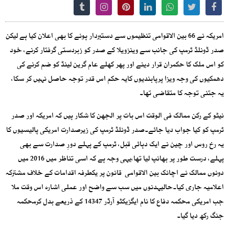
امریکہ نے 66 بین الاقوامی تنظیموں سے دستبردار ہونے کا بھی اعلان کیا ہے لیکن
صدر ڈونلڈ ٹرمپ کی جانب سے وینزویلا کے صدر کو زبردستی گرفتار کرنے، خود
کو اس ملک کا حکمران قرار دینے اور پھر کھلے عام گرین لینڈ کو ضم کرنے کی
دھمکیوں کی وجہ ویزا پرپابندیوں کایہ حکم اس قدر توجہ حاصل نہیں کر سکا،
یہ جتنی توجہ کا متقاضی تھا۔
نیٹو کے رکن ممالک فی الوقت اس بات پر الجھن کا شکار ہیں کہ امریکہ اور صدر
ٹرمپ کو کیا جواب دیا جائے۔صدر ڈونلڈ ٹرمپ کی زیرصدارت امریکی پالیسیوں کا
یہ رخ روس اور چین نے ایک دہائی قبل، ٹرمپ کے پہلے دورِ صدارت سے بھی
پہلے، درست طور پر بھانپ لیا تھا،یہی وجہ ہے کہ اسی تناظر میں 2016 میں
دونوں ممالک نے اچانک بین الاقوامی قانون پر یکطرفہ اقدامات کے خلاف مشترکہ
اعلامیہ جاری کیا۔حالیہدنوں میں سب سے واضح اور عملی اشارہ اس وقت ملا
جب امریکی محکمہ دفاع کا نام ایگزیکٹو آرڈر 14347 کے ذریعے بدل کرمحکمہ
جنگ رکھ دیا گیا۔