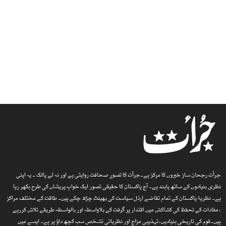
جرأت رجحان ساز خبروں کا مرکز ہے۔جرأت کا تصورِ صحافت روایتی ہے اور نہ لے پالک ۔ یہ اپنی
نظری بنیادوں کے ساتھ پابند ہے۔ آج پاکستان کا حقیقی تصور ایک خوابِ پریشاں کی طرح بکھر رہا
ہے۔ نظریۂ پاکستان کے تمام تقاضے ارذل سیاست کی بھینٹ چڑھ چکے ہیں۔ طاقت کے مختلف مراکز
، مفادات کے تحفظ کی کشاکش میں اقتدار پر گرفت کے بلاواسطہ اور بالواسطہ طریقے تلاش کررہے
ہیں۔قوم کی تاریخی بنیادیں، تہذیبی مزاج اور نظریاتی تشخص سب کچھ داؤ پر ہے۔ ایسے میں