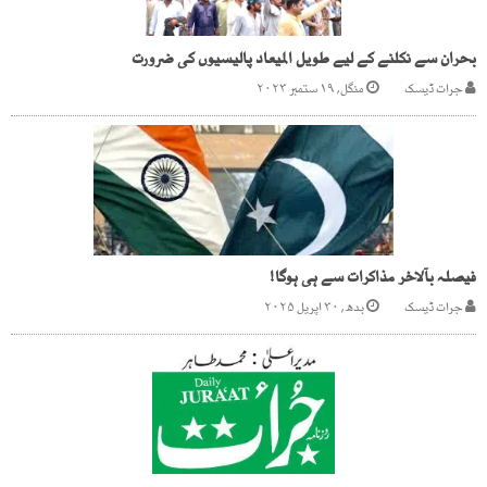
بحران سے نکلنے کے لیے طویل المیعاد پالیسیوں کی ضرورت
جرات ڈیسک
منگل, ۱۹ ستمبر ۲۰۲۳
فیصلہ بآلاخر مذاکرات سے ہی ہوگا!
جرات ڈیسک
بدھ, ۳۰ اپریل ۲۰۲۵