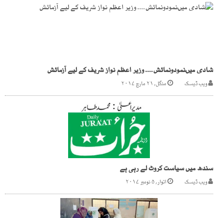
شادی میںنمودونمائش.... وزیر اعظم نواز شریف کے لیے آزمائش
ویب ڈیسک
منگل, ۲۱ مارچ ۲۰۱۷
سندھ میں سیاست کروٹ لے رہی ہے
ویب ڈیسک
اتوار, ۵ نومبر ۲۰۱۷