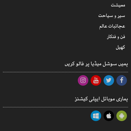
معیشت
سیر و سیاحت
عجائبات عالم
فن و فنکار
کھیل
ہمیں سوشل میڈیا پر فالو کریں
ہماری موبائل ایپلی کیشنز