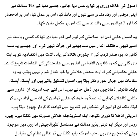
اصول کی خلاف ورزی پر کیا ردِعمل دیا جائے، جسے دنیا کے 195 ممالک نے
اپنی مرضی اور رضامندی سے قبول اور نافذ کیا، اس پر عمل کیا، اس پر انحصار
کیا اور 7 دہائیوں سے زائد عرصے تک اس پر مکمل یقین رکھا۔
یہ اصول عالمی امن اور سلامتی کے لیے اس قدر بنیادی تھا کہ کسی ریاست نے
اسے کبھی مختلف انداز میں سمجھنے کی جرأت نہیں کی۔ اور جیسے یہ سب
کافی نہ ہو، صدر ٹرمپ کی 7 جنوری 2026 کی یادداشت میں انتظامیہ کو ہدایت
دی گئی ہے کہ وہ 66 بین الاقوامی اداروں سے علیحدگی کے اقدامات شروع کرے۔
عالمی حکمرانی کے ادارے محض علامتی یا غیر فعال فورم نہیں ہوتے؛ یہ وہ
مقامات ہیں جہاں غور و فکر ہوتا ہے، اصول تشکیل پاتے ہیں اور آہستہ آہستہ
پابند قانونی ڈھانچوں میں ڈھل جاتے ہیں۔ اس لئے جب امریکہ ان اداروں سے
نکلنے کااعلان کرتاہے تو عملاً وہ خود کو عالمی قوانین کے اثر سے آزاد نہیں کر
لیتا، بلکہ ان قوانین کی تشکیل اور تشریح میں قیادت کا کردار چھوڑ دیتا ہے۔
امریکی انخلا کا فوری نتیجہ ایک اسٹریٹجک خلاکی صورت میں نکلتا ہے۔ چین،
روس اور دیگر اہم ترقی پذیر ممالک نے مسلسل کثیرالجہتی اداروں میں موجود
رہنے کو ترجیح دی ہے۔جب امریکہ باہر نکلتا ہے تو عالمی نظام کے متبادل