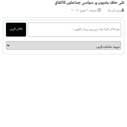
نئی حلقہ بندیوں پر سیاسی جماعتوں کااتفاق
ویب ڈیسک
جمعه, ۳ نومبر ۲۰۱۷
تلاش کریں