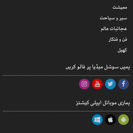
معیشت
سیر و سیاحت
عجائبات عالم
فن و فنکار
کھیل
ہمیں سوشل میڈیا پر فالو کریں
ہماری موبائل ایپلی کیشنز