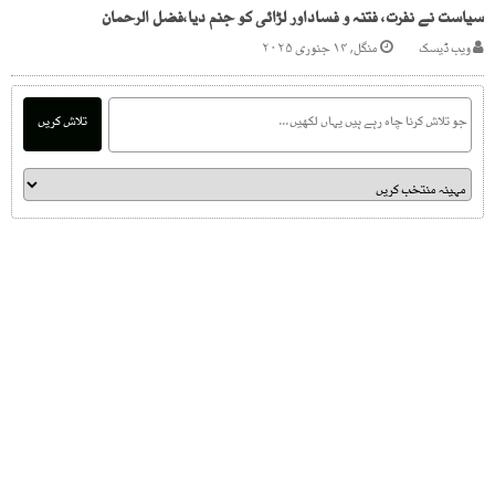
سیاست نے نفرت، فتنہ و فساداور لڑائی کو جنم دیا،فضل الرحمان
ویب ڈیسک
منگل, ۱۴ جنوری ۲۰۲۵
تلاش کریں