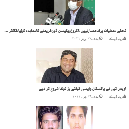
تحفے ،عطیات پرانحصارنہیں،3کروڑویکیسن ڈوزخریدنے کامعاہدہ کرلیا،ڈاکٹر فیصل سلطان
ویب ڈیسک
بدھ, ۲۸ اپریل ۲۰۲۱
اویس ٹپی نے پاکستان واپسی کیلئے پرَ تولنا شروع کر دیے
ویب ڈیسک
بدھ, ۲۹ جون ۲۰۲۲