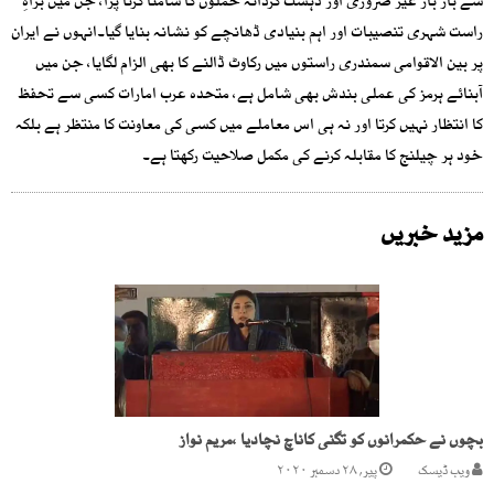
سے بار بار غیر ضروری اور دہشت گردانہ حملوں کا سامنا کرنا پڑا، جن میں براہِ
راست شہری تنصیبات اور اہم بنیادی ڈھانچے کو نشانہ بنایا گیا۔انہوں نے ایران
پر بین الاقوامی سمندری راستوں میں رکاوٹ ڈالنے کا بھی الزام لگایا، جن میں
آبنائے ہرمز کی عملی بندش بھی شامل ہے، متحدہ عرب امارات کسی سے تحفظ
کا انتظار نہیں کرتا اور نہ ہی اس معاملے میں کسی کی معاونت کا منتظر ہے بلکہ
خود ہر چیلنج کا مقابلہ کرنے کی مکمل صلاحیت رکھتا ہے۔
مزید خبریں
بچوں نے حکمرانوں کو تگنی کاناچ نچادیا ،مریم نواز
ویب ڈیسک
پیر, ۲۸ دسمبر ۲۰۲۰