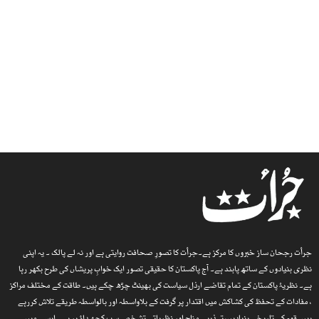
جرأت رجحان ساز خبروں کا مرکز ہے۔جرأت کا تصورِ صحافت روایتی ہے اور نہ لے پالک ۔ یہ اپنی
نظری بنیادوں کے ساتھ پابند ہے۔ آج پاکستان کا حقیقی تصور ایک خوابِ پریشاں کی طرح بکھر رہا
ہے۔ نظریۂ پاکستان کے تمام تقاضے ارذل سیاست کی بھینٹ چڑھ چکے ہیں۔ طاقت کے مختلف مراکز
، مفادات کے تحفظ کی کشاکش میں اقتدار پر گرفت کے بلاواسطہ اور بالواسطہ طریقے تلاش کررہے