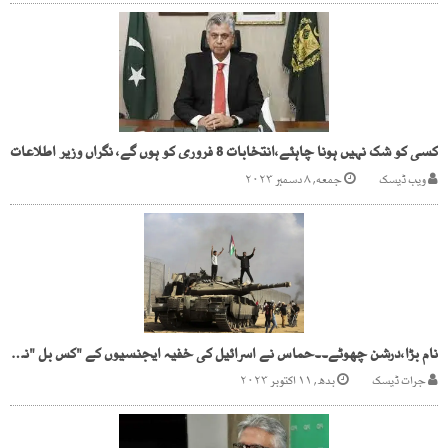
کسی کو شک نہیں ہونا چاہئے،انتخابات 8 فروری کو ہوں گے، نگراں وزیر اطلاعات
ویب ڈیسک
جمعه, ۸ دسمبر ۲۰۲۳
نام بڑا،درشن چھوٹے۔۔حماس نے اسرائیل کی خفیہ ایجنسیوں کے "کس بل "نکال دیے!!!
جرات ڈیسک
بدھ, ۱۱ اکتوبر ۲۰۲۳