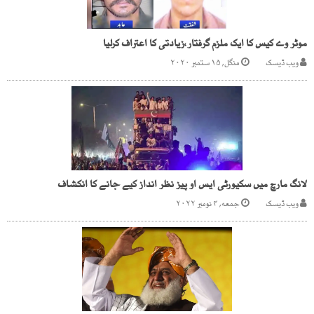
موٹر وے کیس کا ایک ملزم گرفتار،زیادتی کا اعتراف کرلیا
ویب ڈیسک
منگل, ۱۵ ستمبر ۲۰۲۰
لانگ مارچ میں سکیورٹی ایس او پیز نظر انداز کیے جانے کا انکشاف
ویب ڈیسک
جمعه, ۴ نومبر ۲۰۲۲