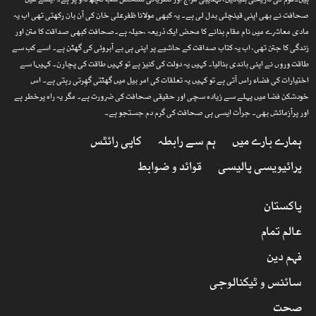
ہیں۔قوم کی تاریخی بنیادیں، تہذیبی مزاج اور نظریاتی تشخص سب کچھ داؤ پر ہے۔ ایسے میں
صحافت نے بھی اپنی قینچلی بدل لی ہے۔ یہ کبھی مولانا ظفرعلی خان کی آن بان رکھتی تھی اب یہ
مادی معاشرے میں نام مقام بنانے کا محض ایک ذریعہ ،حیلہ ہے۔صحافت کبھی صداقت کا متن اور
زندگی کا جتن تھی، اب یہ کتاب صداقت کے حاشیے پر اپنی ہی بے آبروئی کی گھٹن ہے۔ اسے کب سے
طاقت وروں نے اپنی باندی بنالیا۔ کہیں یہ دولت کی کنیز ہے تو کہیں طاقت کی پچارن۔ کہیںا سے
اختیارات کی فضاء راس آتی ہے تو کہیں یہ تعلقات کی امر بیل میں گھٹتی گھِرتی رہتی ہے۔ اس
خودشکن فضا میں پہلے سے زیادہ سچی اور حقیقی صحافت کی ضرورت ہے۔ مگر یہ راہ پرخطر ہے
اور پرآزمائش بھی۔ جرأت ایسی ہی صحافت کی گرم دم جستجو ہے۔
ہمارے بارے میں
ہم سے رابطہ
کاپی رائٹس
پرائیویسی پالیسی
قوائد و ضوابط
پاکستان
عالم تمام
فہم دین
سائنس و ٹیکنالوجی
صحت