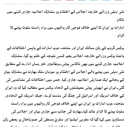
نئی دہلی وزرائے خارجہ اجلاس کے اختتام پر مشترکہ اعلامیہ جاری کرنے میں
ناکام
امارات پر ایران کا اپنے خلاف فوجی کارروائیوں میں براہِ راست ملوث ہونے کا
الزام
برکس گروپ کے رکن ممالک ایران اور متحدہ عرب امارات کے باہمی اختلافات کے
باعث برکس وزرائے خارجہ اجلاس بغیر کسی نتیجہ کے ختم ہو گیا، مشترکہ
اعلامیہ جاری کرنے میں بھی ناکامی ہوئی۔برطانوی خبر رساں ادارے کے مطابق
نئی دہلی میں ہونے والے اجلاس کے اختتام پر میزبان ملک بھارت نے مشترکہ بیان
کے بجائے ایک صدارتی اعلامیہ جاری کیا، جس میں اختلافات کی نشاندہی کی
گئی۔ایران نے ابھرتی ہوئی معیشتوں کے اتحاد برکس سے مطالبہ کیا کہ وہ ایران
کے خلاف امریکہ اور اسرائیل کی جنگ کی مذمت کرے، جبکہ امریکہ کے اتحادی
متحدہ عرب امارات پر ایران نے اپنے خلاف فوجی کارروائیوں میں براہِ راست
ملوث ہونے کا الزام عائد کیا۔بھارت کی جانب سے جاری بیان اور اجلاس کی
دستاویز میں کہا گیا کہ مغربی ایشیا اور مشرقِ وسطیٰ کی صورتحال پر بعض رکن