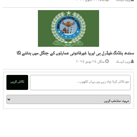
ویب ڈیسک
بدھ, ۱۳ اکتوبر ۲۰۲۱
سندھ بلڈنگ،فیڈرل بی ایریا غیرقانونی عمارتوں کے جنگل میں بدلنے لگا
ویب ڈیسک
منگل, ۲۵ نومبر ۲۰۲۵
تلاش کریں