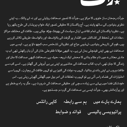
جرأت رجحان ساز خبروں کا مرکز ہے۔جرأت کا تصورِ صحافت روایتی ہے اور نہ لے پالک ۔ یہ اپنی
نظری بنیادوں کے ساتھ پابند ہے۔ آج پاکستان کا حقیقی تصور ایک خوابِ پریشاں کی طرح بکھر رہا
ہے۔ نظریۂ پاکستان کے تمام تقاضے ارذل سیاست کی بھینٹ چڑھ چکے ہیں۔ طاقت کے مختلف مراکز
، مفادات کے تحفظ کی کشاکش میں اقتدار پر گرفت کے بلاواسطہ اور بالواسطہ طریقے تلاش کررہے
ہیں۔قوم کی تاریخی بنیادیں، تہذیبی مزاج اور نظریاتی تشخص سب کچھ داؤ پر ہے۔ ایسے میں
صحافت نے بھی اپنی قینچلی بدل لی ہے۔ یہ کبھی مولانا ظفرعلی خان کی آن بان رکھتی تھی اب یہ
مادی معاشرے میں نام مقام بنانے کا محض ایک ذریعہ ،حیلہ ہے۔صحافت کبھی صداقت کا متن اور
زندگی کا جتن تھی، اب یہ کتاب صداقت کے حاشیے پر اپنی ہی بے آبروئی کی گھٹن ہے۔ اسے کب سے
طاقت وروں نے اپنی باندی بنالیا۔ کہیں یہ دولت کی کنیز ہے تو کہیں طاقت کی پچارن۔ کہیںا سے
اختیارات کی فضاء راس آتی ہے تو کہیں یہ تعلقات کی امر بیل میں گھٹتی گھِرتی رہتی ہے۔ اس
خودشکن فضا میں پہلے سے زیادہ سچی اور حقیقی صحافت کی ضرورت ہے۔ مگر یہ راہ پرخطر ہے
اور پرآزمائش بھی۔ جرأت ایسی ہی صحافت کی گرم دم جستجو ہے۔
ہمارے بارے میں
ہم سے رابطہ
کاپی رائٹس
پرائیویسی پالیسی
قوائد و ضوابط