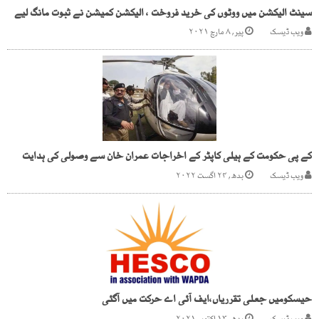
سینٹ الیکشن میں ووٹوں کی خرید فروخت ، الیکشن کمیشن نے ثبوت مانگ لیے
ویب ڈیسک
پیر, ۸ مارچ ۲۰۲۱
کے پی حکومت کے ہیلی کاپٹر کے اخراجات عمران خان سے وصولی کی ہدایت
ویب ڈیسک
بدھ, ۲۴ اگست ۲۰۲۲
حیسکومیں جعلی تقرریاں،ایف آئی اے حرکت میں آگئی