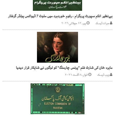
بےنظیر انکم سپورٹ پروگرام ، رقوم خوردبرد میں ملوث 7 ڈیوائس ہولڈر گرفتار
جرات ڈیسک
پیر, ۱۳ جولائی ۲۰۲۶
ماہرہ خان کی شارٹ فلم ''پرنس چارمنگ'' کو لوگوں نے شاہکار قرار دیدیا
ویب ڈیسک
اتوار, ۸ اگست ۲۰۲۱