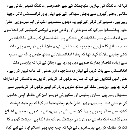
کہا کہ مائننگ کی بہترین منیجمنٹ کے لیے خصوصی مائننگ کمپنی بنائی ہے ،
مقامی بجلی گھروں سے بجلی سپلائی کے لیے اپنی پاور ٹرانسمشن لائن بچھا
رہے ہیں، صوبے کی ترقی کے لیے یہ دونوں منصوبے انتہائی اہم ہیں۔وزیر اعلیٰ
خیبر پختونخوا نے کہا کہ صوبائی اور وفاقی دونوں ایپکس کمیٹیوں کے اجلاسوں
میں افغانستان سے مذاکرات کی بات کی ہے ، افغانستان کے ساتھ مذاکرات ہی
تمام مسائل کا حل ہے ، جب پوری دنیا نے انہیں مان لیا ہے تو ہمیں بھی بات
کرنی چاہیے ۔ان کا کہنا تھا کہ ہمارا افغانستان کے ساتھ طویل بارڈر ہے ، سب
سے زیادہ نقصان ہمارے صوبے میں ہو رہا ہے ، وفاق نے کہا کہ پڑوسی ملک
افغانستان سے بات کریں گے لیکن وہ سنجیدہ اور عملی اقدامات نہیں کر رہے ۔
علی امین گنڈاپور نے کہا کہ ہمارے لوگوں کی قربانی کا پورے پاکستان کو اعتراف
کرنا چاہیے ، پڑوسی ملک کے ساتھ طویل بارڈر کو اپنے لوگوں کی قربانیوں سے
سنبھال رہے ہیں، ہماری پولیس اور سکیورٹی فورسز امن کی خاطر اپنی جانوں
کی قربانی دے رہے ہیں۔وزیر اعلیٰ خیبر پختونخوا نے کہا کہ ہم خود دہشت
گردی سے متاثر ہو رہے ہیں لیکن اسے آگے نہیں پھیلنے دے رہے ، جنوبی اضلاع
میں گذشتہ ایک ماہ کے دوران کافی دہشتگردوں کو مارا گیا ہے ، دہشت گردوں کا
ڈٹ کر مقابلہ کر رہے ہیں۔انہوں نے کہا کہ جب جب بھی اسلام آباد کے لیے گیا،