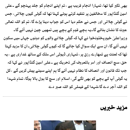
بھی تکبر کیا تھا، تمہارا انجام قریب ہے ، تم اپنے انجام کو جلد پہنچو گے ۔علی
امین گنڈاپور کا مخالفین پر تنقید کرتے ہوئے کہنا تھا کہ گولی کیوں چلائی، جس
نے گولی چلائی اور جس نے حکم دیا اس کو جواب دینا پڑے گا، تم کو اللہ تعالی
عبرت کا نشان بنائے گا۔یہ بچے قوم کے بچے ہیں تمھیں چین نہیں آئے گا۔
وزیراعلیٰ خیبرپختونخوا نے کہا کہ گولی چلانے والوں کو دونوں جہاں میں سکون
نہیں آئے گا، ان سے ایک سوال کیا جائے گا کہ کیوں گولی چلائی۔ان کا مزید کہنا
تھا کہ لعنت ہے تمھارے رزق پر، تمہاری ڈیوٹی اس ملک کے ساتھ غداری ہے ، یہ
حق، سچ انصاف اور امر بالمعروف کی تحریک ہے ۔علی امین گنڈاپور نے کہا کہ
جب تک قانون اور انصاف کا نظام نہیں آئے گا ہم اپنے سینے پیش کریں گے ، کل
یہ گولی آپ کے بچے کو بھی لگے گی، اسلام اور سچ کا بول بالا ہوگا، تمام شہدا
کو اللہ آجر دے گا،شہدا کے فیملی کو اللہ صبر دے
مزید خبریں