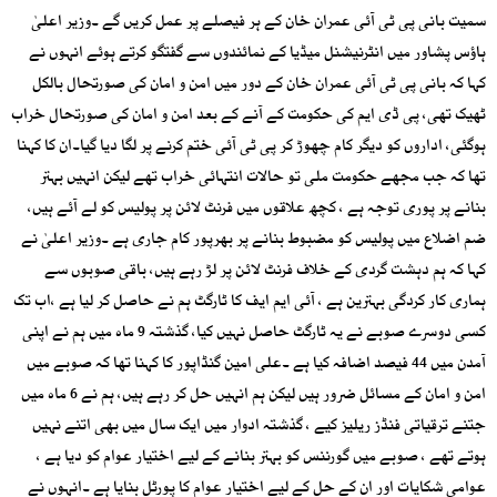
سمیت بانی پی ٹی آئی عمران خان کے ہر فیصلے پر عمل کریں گے ۔وزیر اعلیٰ
ہاؤس پشاور میں انٹرنیشنل میڈیا کے نمائندوں سے گفتگو کرتے ہوئے انہوں نے
کہا کہ بانی پی ٹی آئی عمران خان کے دور میں امن و امان کی صورتحال بالکل
ٹھیک تھی، پی ڈی ایم کی حکومت کے آنے کے بعد امن و امان کی صورتحال خراب
ہوگئی، اداروں کو دیگر کام چھوڑ کر پی ٹی آئی ختم کرنے پر لگا دیا گیا۔ان کا کہنا
تھا کہ جب مجھے حکومت ملی تو حالات انتہائی خراب تھے لیکن انہیں بہتر
بنانے پر پوری توجہ ہے ، کچھ علاقوں میں فرنٹ لائن پر پولیس کو لے آئے ہیں،
ضم اضلاع میں پولیس کو مضبوط بنانے پر بھرپور کام جاری ہے ۔وزیر اعلیٰ نے
کہا کہ ہم دہشت گردی کے خلاف فرنٹ لائن پر لڑ رہے ہیں، باقی صوبوں سے
ہماری کار کردگی بہترین ہے ، آئی ایم ایف کا ٹارگٹ ہم نے حاصل کر لیا ہے ،اب تک
کسی دوسرے صوبے نے یہ ٹارگٹ حاصل نہیں کیا، گذشتہ 9 ماہ میں ہم نے اپنی
آمدن میں 44 فیصد اضافہ کیا ہے ۔علی امین گنڈاپور کا کہنا تھا کہ صوبے میں
امن و امان کے مسائل ضرور ہیں لیکن ہم انہیں حل کر رہے ہیں، ہم نے 6 ماہ میں
جتنے ترقیاتی فنڈز ریلیز کیے ، گذشتہ ادوار میں ایک سال میں بھی اتنے نہیں
ہوتے تھے ، صوبے میں گورننس کو بہتر بنانے کے لیے اختیار عوام کو دیا ہے ،
عوامی شکایات اور ان کے حل کے لیے اختیار عوام کا پورٹل بنایا ہے ۔انہوں نے