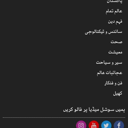
پاکستان
عالم تمام
فہم دین
سائنس و ٹیکنالوجی
صحت
معیشت
سیر و سیاحت
عجائبات عالم
فن و فنکار
کھیل
ہمیں سوشل میڈیا پر فالو کریں