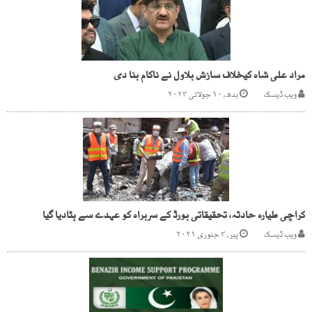
مراد علی شاہ کیخلاف سازش بلاول نے ناکام بنا دی
ویب ڈیسک
بدھ, ۱۰ جولائی ۲۰۲۴
کراچی طیارہ حادثہ، تحقیقاتی بورڈ کے سربراہ کو عہدے سے ہٹادیا گیا
ویب ڈیسک
پیر, ۴ جنوری ۲۰۲۱