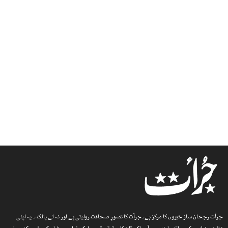
جرأت رجحان ساز خبروں کا مرکز ہے۔جرأت کا تصورِ صحافت روایتی ہے اور نہ لے پالک ۔ یہ اپنی