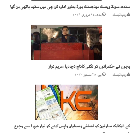
سندھ سولڈ ویسٹ مینجمنٹ بورڈ بطور ادارہ کراچی میں سفید ہاتھی بن گیا
ویب ڈیسک
بدھ, ۱۷ فروری ۲۰۲۱
بچوں نے حکمرانوں کو تگنی کاناچ نچادیا ،مریم نواز
ویب ڈیسک
پیر, ۲۸ دسمبر ۲۰۲۰
کے الیکٹرک صارفین کو اضافی وصولیاں واپس کرنے کو تیار،نیپرا سے رجوع