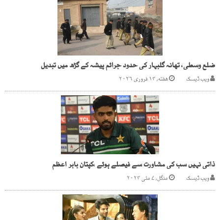
ضلع وسطی، تھانہ گلبہار کی حدود جرائم پیشہ کے گڑھ میں تبدیل
ویب ڈیسک
هفته, ۱۴ فروری ۲۰۲۶
ذاتی نہیں سب کی مشاورت سے فیصلے ہوئے ،کپتان بابر اعظم
ویب ڈیسک
منگل, ۷ مئی ۲۰۲۴