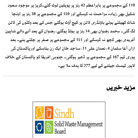
119 کے مجموعے پر بابراعظم 42 رنز پر پویلین لوٹ گئے۔کریز پر موجود سعود
شکیل بھی زیادہ مزاحمت نہ کرسکے اور 150 کے مجموعے پر 38 رنز پر اونچا
شاٹ کھیلتے ہوئے باؤنڈری لائن پر کیچ آؤٹ ہوگئے جس کے بعد وکٹوں کی لائن
لگ گئی۔ محمد رضوان بھی 14 رنز پر بولڈ ہوگئے، رضوان کے بعد آنے والے شاہین
آفریدی بھی کچھ نہ کرسکے اور 151 کے مجموعے پر صفر پر چلتے بنے۔ بعد
ازاں آغا سلمان 4، نعمان علی 11، ساجد خان ایک رن بناسکے اورپاکستان کی
پوری ٹیم 167 کے مجموعے پر ڈھیر ہوگئی۔ جنوبی افریقا کو پاکستان کے خلاف
لاہور ٹیسٹ جیتنے کے لیے 277 کا ہدف ملا ہے۔
مزید خبریں