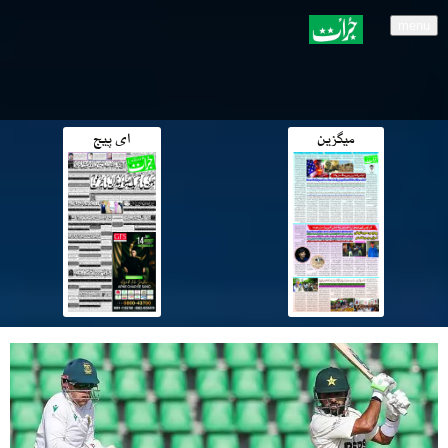
menu
میگزین
ای پیج