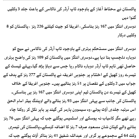
پاکستان نے محتاط آغاز کے باوجود ٹاپ آرڈر کی ناکامی کے باعث جلد 3 وکٹیں
گنوا دیں
دوسری اننگز میں 167 رنز بناسکی، افریقا کو جیت کیلئے 226 رنز ، پاکستان کو 8
وکٹیں درکار
دوسری اننگز میں مستحکم برتری کے باوجود ٹاپ آرڈر کی ناکامی نے میچ کو
دوبارہ دلچسپ بنا دیا ہے۔دوسری اننگز میں پاکستان کو 109 رنز کی واضح برتری
حاصل تھی تاہم ٹاپ آرڈر دوبارہ ناکام رہا جس سے دباؤ بڑھ گیا۔پہلے ٹیسٹ کے
تیسرے روز کھیل کے اختتام پر جنوبی افریقہ نے پاکستان کے 277 رنز کے ہدف کے
جواب میں 2 وکٹوں کے نقصان پر 51 رنز بنالیے ہیں۔ جنوبی افریقا کے خلاف
کھیل کے تیسرے دن پاکستان ٹیم اپنی دوسری اننگز میں 167 رنز ہی بناسکی۔
پاکستان کی جانب سے پہلی اننگز میں 93 رنز بنالے والے اوپننگ بیٹر امام الحق
اس مرتبہ جلدی آؤٹ ہوئے، وہ سیموون ہارمر کی گیند پر باہر نکل کر روکنا چاہ
رہے تھے مگر کامیاب نہ ہوسکے اور اسٹمپس ہوگئے جب کہ پہلی اننگز میں 76 رنز
بنانے والے کپتان شان مسعود صرف 7 رنز کا اضافہ کرسکے۔پاکستان کی تیسری
وکٹ 64 کے مجموعے پر گری اور عبداللہ شفیق 41 رنز بناکر آؤٹ ہوگئے جب کہ