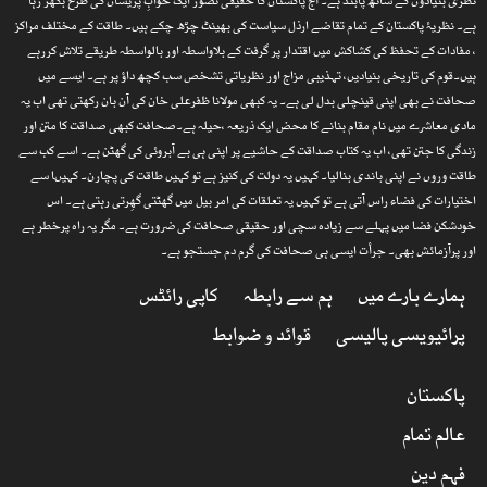
نظری بنیادوں کے ساتھ پابند ہے۔ آج پاکستان کا حقیقی تصور ایک خوابِ پریشاں کی طرح بکھر رہا
ہے۔ نظریۂ پاکستان کے تمام تقاضے ارذل سیاست کی بھینٹ چڑھ چکے ہیں۔ طاقت کے مختلف مراکز
، مفادات کے تحفظ کی کشاکش میں اقتدار پر گرفت کے بلاواسطہ اور بالواسطہ طریقے تلاش کررہے
ہیں۔قوم کی تاریخی بنیادیں، تہذیبی مزاج اور نظریاتی تشخص سب کچھ داؤ پر ہے۔ ایسے میں
صحافت نے بھی اپنی قینچلی بدل لی ہے۔ یہ کبھی مولانا ظفرعلی خان کی آن بان رکھتی تھی اب یہ
مادی معاشرے میں نام مقام بنانے کا محض ایک ذریعہ ،حیلہ ہے۔صحافت کبھی صداقت کا متن اور
زندگی کا جتن تھی، اب یہ کتاب صداقت کے حاشیے پر اپنی ہی بے آبروئی کی گھٹن ہے۔ اسے کب سے
طاقت وروں نے اپنی باندی بنالیا۔ کہیں یہ دولت کی کنیز ہے تو کہیں طاقت کی پچارن۔ کہیںا سے
اختیارات کی فضاء راس آتی ہے تو کہیں یہ تعلقات کی امر بیل میں گھٹتی گھِرتی رہتی ہے۔ اس
خودشکن فضا میں پہلے سے زیادہ سچی اور حقیقی صحافت کی ضرورت ہے۔ مگر یہ راہ پرخطر ہے
اور پرآزمائش بھی۔ جرأت ایسی ہی صحافت کی گرم دم جستجو ہے۔
ہمارے بارے میں
ہم سے رابطہ
کاپی رائٹس
پرائیویسی پالیسی
قوائد و ضوابط
پاکستان
عالم تمام
فہم دین