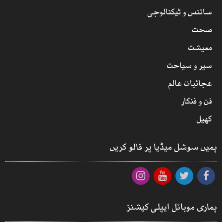
سائنس و ٹیکنالوجی
صحت
معیشت
سیر و سیاحت
عجائبات عالم
فن و فنکار
کھیل
ہمیں سوشل میڈیا پر فالو کریں
ہماری موبائل ایپلی کیشنز