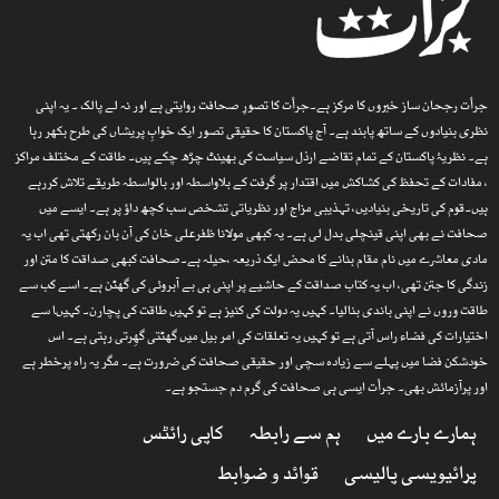
جرأت رجحان ساز خبروں کا مرکز ہے۔جرأت کا تصورِ صحافت روایتی ہے اور نہ لے پالک ۔ یہ اپنی
نظری بنیادوں کے ساتھ پابند ہے۔ آج پاکستان کا حقیقی تصور ایک خوابِ پریشاں کی طرح بکھر رہا
ہے۔ نظریۂ پاکستان کے تمام تقاضے ارذل سیاست کی بھینٹ چڑھ چکے ہیں۔ طاقت کے مختلف مراکز
، مفادات کے تحفظ کی کشاکش میں اقتدار پر گرفت کے بلاواسطہ اور بالواسطہ طریقے تلاش کررہے
ہیں۔قوم کی تاریخی بنیادیں، تہذیبی مزاج اور نظریاتی تشخص سب کچھ داؤ پر ہے۔ ایسے میں
صحافت نے بھی اپنی قینچلی بدل لی ہے۔ یہ کبھی مولانا ظفرعلی خان کی آن بان رکھتی تھی اب یہ
مادی معاشرے میں نام مقام بنانے کا محض ایک ذریعہ ،حیلہ ہے۔صحافت کبھی صداقت کا متن اور
زندگی کا جتن تھی، اب یہ کتاب صداقت کے حاشیے پر اپنی ہی بے آبروئی کی گھٹن ہے۔ اسے کب سے
طاقت وروں نے اپنی باندی بنالیا۔ کہیں یہ دولت کی کنیز ہے تو کہیں طاقت کی پچارن۔ کہیںا سے
اختیارات کی فضاء راس آتی ہے تو کہیں یہ تعلقات کی امر بیل میں گھٹتی گھِرتی رہتی ہے۔ اس
خودشکن فضا میں پہلے سے زیادہ سچی اور حقیقی صحافت کی ضرورت ہے۔ مگر یہ راہ پرخطر ہے
اور پرآزمائش بھی۔ جرأت ایسی ہی صحافت کی گرم دم جستجو ہے۔
ہمارے بارے میں
ہم سے رابطہ
کاپی رائٹس
پرائیویسی پالیسی
قوائد و ضوابط