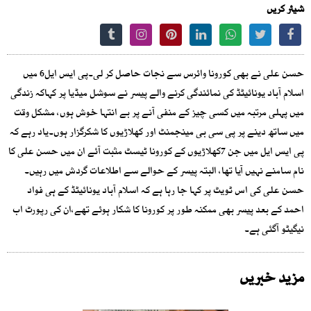
شیئر کریں
حسن علی نے بھی کورونا وائرس سے نجات حاصل کر لی۔پی ایس ایل6 میں
اسلام آباد یونائیٹڈ کی نمائندگی کرنے والے پیسر نے سوشل میڈیا پر کہاکہ زندگی
میں پہلی مرتبہ میں کسی چیز کے منفی آنے پر بے انتہا خوش ہوں، مشکل وقت
میں ساتھ دینے پر پی سی بی مینجمنٹ اور کھلاڑیوں کا شکرگزار ہوں۔یاد رہے کہ
پی ایس ایل میں جن 7کھلاڑیوں کے کورونا ٹیسٹ مثبت آئے ان میں حسن علی کا
نام سامنے نہیں آیا تھا، البتہ پیسر کے حوالے سے اطلاعات گردش میں رہیں۔
حسن علی کی اس ٹویٹ پر کہا جا رہا ہے کہ اسلام آباد یونائیٹڈ کے ہی فواد
احمد کے بعد پیسر بھی ممکنہ طور پر کورونا کا شکار ہوئے تھے،ان کی رپورٹ اب
نیگیٹو آگئی ہے۔
مزید خبریں