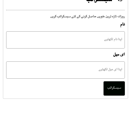
سبسکرائب
روزانہ تازہ ترین خبریں حاصل کرنے کے لئے سبسکرائب کریں
نام
ای میل
سبسکرائب