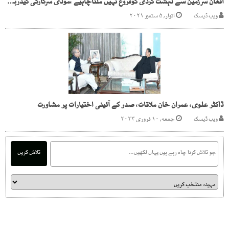
افغان سرزمین سے دہشت گردی کوفروغ نہیں ملناچاہیے ،مودی سرکارکی گیڈربھبکی
ویب ڈیسک
اتوار, ۵ ستمبر ۲۰۲۱
ڈاکٹر علوی، عمران خان ملاقات، صدر کے آئینی اختیارات پر مشاورت
ویب ڈیسک
جمعه, ۱۰ فروری ۲۰۲۳
تلاش کریں