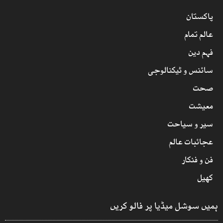
پاکستان
عالم تمام
فہم دین
سائنس و ٹیکنالوجی
صحت
معیشت
سیر و سیاحت
عجائبات عالم
فن و فنکار
کھیل
ہمیں سوشل میڈیا پر فالو کریں