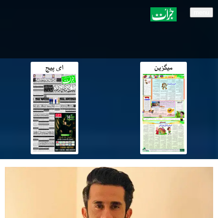
menu
میگزین
ای پیج