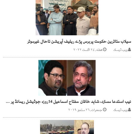
سیلاب متاثرین حکومت پربرس پڑے ریلیف آپریشن تاحال غیرموثر
ویب ڈیسک
هفته, ۲۷ اگست ۲۰۲۲
نیب استدعا مسترد، شاہد خاقان ،مفتاح اسماعیل 14روزہ جوڈیشل ریمانڈ پر جیل منتقل
ویب ڈیسک
جمعرات, ۲۶ ستمبر ۲۰۱۹