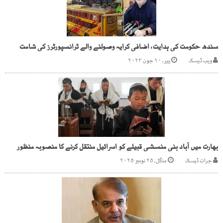
سندھ حکومت کی ہدایت، اضافی کرایہ وصولنے والے ٹرانسپورٹرز کی شامت
ویب ڈیسک
پیر, ۱۰ جون ۲۰۲۴
بھارت میں آباد بنی منسشی قبیلے کو اسرائیل منتقل کرنے کا منصوبہ منظور
جرات ڈیسک
منگل, ۲۵ نومبر ۲۰۲۵