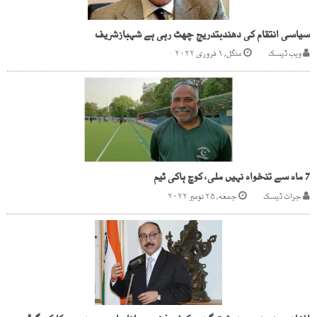
سیاسی انتقام کی دھندبتدریج چھٹ رہی ہے شہبازشریف
ویب ڈیسک
منگل, ۱ فروری ۲۰۲۲
7 ماہ سے تنخواہ نہیں ملی، کوچ ہاکی ٹیم
جرات ڈیسک
جمعه, ۲۵ نومبر ۲۰۲۲