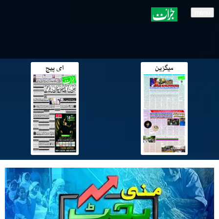
menu
میگزین
ای پیج