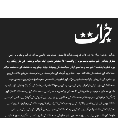
جرأت رجحان ساز خبروں کا مرکز ہے۔جرأت کا تصورِ صحافت روایتی ہے اور نہ لے پالک ۔ یہ اپنی
نظری بنیادوں کے ساتھ پابند ہے۔ آج پاکستان کا حقیقی تصور ایک خوابِ پریشاں کی طرح بکھر رہا
ہے۔ نظریۂ پاکستان کے تمام تقاضے ارذل سیاست کی بھینٹ چڑھ چکے ہیں۔ طاقت کے مختلف مراکز
، مفادات کے تحفظ کی کشاکش میں اقتدار پر گرفت کے بلاواسطہ اور بالواسطہ طریقے تلاش کررہے
ہیں۔قوم کی تاریخی بنیادیں، تہذیبی مزاج اور نظریاتی تشخص سب کچھ داؤ پر ہے۔ ایسے میں
صحافت نے بھی اپنی قینچلی بدل لی ہے۔ یہ کبھی مولانا ظفرعلی خان کی آن بان رکھتی تھی اب یہ
مادی معاشرے میں نام مقام بنانے کا محض ایک ذریعہ ،حیلہ ہے۔صحافت کبھی صداقت کا متن اور
زندگی کا جتن تھی، اب یہ کتاب صداقت کے حاشیے پر اپنی ہی بے آبروئی کی گھٹن ہے۔ اسے کب سے
طاقت وروں نے اپنی باندی بنالیا۔ کہیں یہ دولت کی کنیز ہے تو کہیں طاقت کی پچارن۔ کہیںا سے
اختیارات کی فضاء راس آتی ہے تو کہیں یہ تعلقات کی امر بیل میں گھٹتی گھِرتی رہتی ہے۔ اس
خودشکن فضا میں پہلے سے زیادہ سچی اور حقیقی صحافت کی ضرورت ہے۔ مگر یہ راہ پرخطر ہے