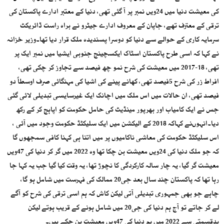
کی معیشت دنیا میں 24ویں نمبر پر آ گئی تھی، دنیا کے معتبر ادارے پاکستان کی
ترقی کے معترف تھے، جاپان کے معروف ادارے جیٹرو نے براہ راست ڈائریکٹ
سرمایہ کاری کے حوالے سے دنیا کو دوسرا پسندیدہ ملک قرار دیا تھا۔وزیر خزانہ
نے کہا کہ اسی طرح پاکستان اسٹاک ایکسچینج جنوبی ایشیا میں نمبر ایک پر
تھی، 18-2017 میں معیشت کی شرح نمو چھ فیصد سے تجاوز کر چکی تھی،
افراط زر کی شرح 5فیصد تھی، کھانے پینے کی اشیا کی مہنگائی صرف اوسطاً دو
فیصد تھی، ان حالات میں اس ملک میں اچانک ایک غیرسایسی تبدیلی لائی گئی
جس نے ایک کامیاب اور بھرپور مینڈیٹ کی حامل حکومت کو اپاہج کر کے رکھ
دیا۔انہوںنے کہاکہ 2018 کے الیکشن میں ایک سلیکٹڈ حکومت وجود میں آئی ،
اس سلیکٹڈ حکومت کی معاشی ناکامیوں پر میں اتنا ہی کہنا کافی سمجھوں گا
کہ جو ملک دنیا کی 24ویں معیشت بن چکا تھا وہ 2022 میں گر کر دنیا کی 47ویں
معیشت گر گیا، یہ چار سالہ کارکردگی کا نچوڑ تھا، یہ وقت کیا گیا جب یہ کہا جا
رہا تھا کہ پاکستان چند سال بعد جی20 ممالک کی فہرست میں شامل ہو گا،
چاہے جو بھی جمہوری تبدیلی آتی لیکن کاش کہ ہم اسی ترقی کی شرح کو آگے
لے کر جاتے تو آج ہم دنیا کی جی20 میں شامل ہونے کے قریب ہوتے لیکن
بدقسمتی سے 2022 میں ہم دنیا کی 47ویں معیشت بن چکے ہیں۔