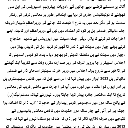
آلات پر سستے قرضے دیے جائیں گے ،ادویات، پیٹرولیم، اسپورٹس کی ایل سی
کھولنے کا نوٹیفکیشن جاری کر دیا ہے، ابتدائی طور پر معاشی ترقی کی رفتار
سست ہو گی مگر بعد میں یہ شرح 4 فیصد تک جائے گی،وزیراعظم شہباز شریف
جلد مالیاتی ضمنی بل پر قوم کو اعتماد میں لیں گے، وزیراعظم اور کابینہ اپنے
اخراجات کم کرنے کا پلان دیگی جبکہ سینٹ میں اپوزیشن نے شدید احتجاج
کرتے ہوئے چیئر مین سینٹ کے ڈائس کا گھیرائو کرلیا ، بل کی کاپیاں پھاڑ دیں
،چیئر مین سینٹ نے بل متعلقہ کمیٹی کو بھجوادیا ۔ بدھ کو قومی اسمبلی کا
اجلاس اسپیکر راجا پرویز اشرف کی زیر صدارت مقررہ وقت سے تقریباً ایک گھنٹے
کی تاخیر سے شروع ہوا۔ اجلاس میں وزیر خزانہ سینیٹر اسحاق ڈار نے ضمنی
مالیاتی بل 2023 ایوان میں پیش کہا کہ اس سے قبل کہ میں فانس سپلیمنٹری بل
پر اس ایوان کو اعتماد میں لوں، میں آپ کی اجازت سے ماضی قریب کی معاشی
تاریخ کا ایک مختصر جائزہ پیش کرنا چاہتا ہوں۔انہوںنے کہاکہ مسلم لیگ(ن)
کے پانچ سالہ دور میں مجموعی قومی پیداوار کے حجم 112ارب ڈالر کا اضافہ ہوا
جبکہ پی ٹی آئی کے چار سالہ دور حکومت میں ناقص معاشی پالیسیوں کے
نتیجے میں صرف 26ارب ڈالر کا جی ڈی کا اضافہ ہو سکا۔انہوں نے کہا کہ جب
2013 میں میاں نواز شریف کی وزیر عظمیٰ میں حکومت کی باگ ڈور سنبھالی تو