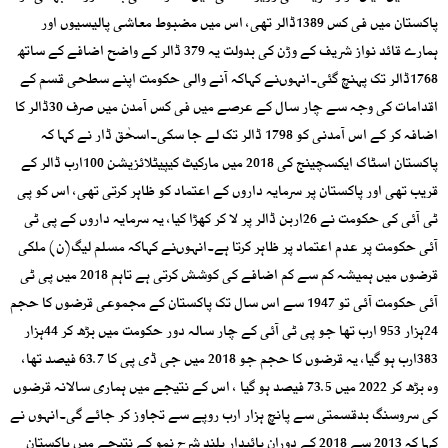
پاکستان میں فی کس 1389ڈالر تھی، اس میں مضبوط معاشی پالیسیوں اور
ہمارے قائد نواز شریف کے وڑن کی بدولت یہ 379 ڈالر کے واضح اضافے کے ساتھ
1768ڈالر تک پہنچ گئی۔انہوںنے کہاکہ آنے والی حکومت اپنے سطحی قسم کے
اقدامات کی وجہ سے چار سال کے عرصے میں فی کس آمدن میں صرف 30ڈالر کا
اضافہ کر کے اس آمدنی کو 1798 ڈالر تک لے جا سکی۔اسحٰق ڈار نے کہا کہ
پاکستان اسٹاک ایکسچینج کی 2018 میں مارکیٹ کیپیٹلائزیشن 100ارب ڈالر کے
قریب تھی اور پاکستان پر سرمایہ داروں کے اعتماد کو ظاہر کرتی تھی، اس کو پی
ٹی آئی کی حکومت نے 26اربن ڈالر پر لا کر کھڑا کیا، یہ سرمایہ داروں کے پی ٹی
آئی حکومت پر عدم اعتماد پر ظاہر کرتا ہے۔انہوںنے کہاکہ مسلم لیگ(ن) ملکی
قرضوں میں ہمیشہ کم سے کم اضافے کی کوشش کرتی ہے تاہم 2018 میں پی ٹی
آئی حکومت آئی تو 1947 سے اس سال تک پاکستان کے مجموعی قرضوں کا حجم
24ہزار 953 ارب تھا جو پی ٹی آئی کے چار سالہ دور حکومت میں بڑھ کر 44ہزار
383ارب ہو گیا، یہ قرضوں کا حجم جو 2018 میں جی ڈی پی کا 63.7 فیصد تھا،
وہ بڑھ کر 2022 میں 73.5 فیصد ہو گیا ، اس کے نتیجے میں ہماری سالانہ قرضوں
کی سروسنگ بدقسمتی سے پانچ ہزار ارب روپے سے تجاوز کر جائے گی۔انہوں نے
کہا کہ 2013 سے 2018 کے دوران پائیدار بلند شرح نمو کے نتیجے میں پاکستان