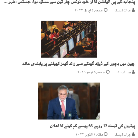
پنجاب، کے پی الیکشن کا از خود نوٹس چار تین سے مسترد ہوا، جسٹس اطہر من اللہ
جرات ڈیسک
جمعه, ۷ اپریل ۲۰۲۳
چین میں بچوں کے ڈیڑھ گھنٹے سے زائد گیمز کھیلنے پر پابندی عائد
ویب ڈیسک
جمعه, ۸ نومبر ۲۰۱۹
پیٹرول کی قیمت 12 روپے 63 پیسے کم کرنے کا اعلان
جرات ڈیسک
هفته, ۱ اکتوبر ۲۰۲۲