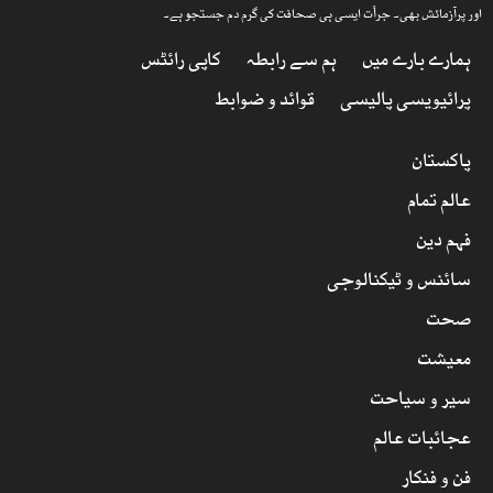
اور پرآزمائش بھی۔ جرأت ایسی ہی صحافت کی گرم دم جستجو ہے۔
ہمارے بارے میں
ہم سے رابطہ
کاپی رائٹس
پرائیویسی پالیسی
قوائد و ضوابط
پاکستان
عالم تمام
فہم دین
سائنس و ٹیکنالوجی
صحت
معیشت
سیر و سیاحت
عجائبات عالم
فن و فنکار