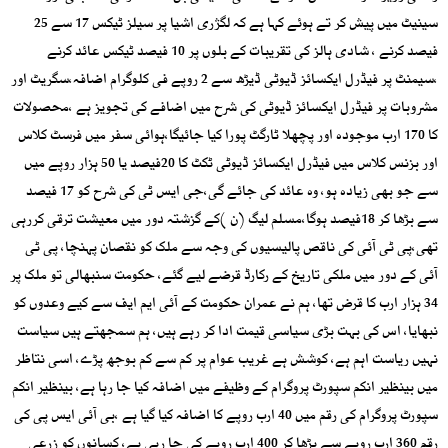
سینیٹ میں پیش کر تے ہوئے کہا ہے کہ لگژری اشیا پر سیلز ٹیکس 17 سے 25
فیصد کرنے ، شادی ہالز کی تقریبات کے بلوں پر 10 فیصد ٹیکس عائد کرنے
،سیمنٹ پر فیڈرل ایکسائز ڈیوٹی ڈیڑھ سے 2 روپے فی کلوگرام اضافہ،سگریٹ اور
مشروبات پر فیڈرل ایکسائز ڈیوٹی کی شرح میں اضافے کی تجویز ہے ،محصولات
کا 170 ارب موجودہ اور پچھلا ٹارگٹ پورا کیا جائیگا،ہوائی سفر میں فرسٹ کلاس
اور بزنس کلاس میں فیڈرل ایکسائز ڈیوٹی ٹکٹ کا 20فیصد یا 50 ہزار روپے میں
سے جو بھی زیادہ ہو، وہ عائد کی جائے گی،جی ایس ٹی کی شرح کو 17 فیصد
سے بڑھا کر 18فیصد ہوگا،مسلم لیگ (ن )کے گزشتہ دور میں معیشت ترقی کررہی
تھی،پی ٹی آئی کی ناقص پالیسیوں کی وجہ سے ملک کو نقصان پہنچا، پی ٹی
آئی کے دور میں ملکی تاریخ کے رکارڈ قرضے لیے گئے، حکومت سنبھالی تو ملک پر
34 ہزار ارب کا قرض تھا، ہم نے عمران حکومت کے آئی ایم ایف سے کیے وعدوں کو
نبھایا، اس کی بہت بڑی سیاسی قیمت ادا کر رہے ہیں، ہم سمجھتے ہیں سیاست
نہیں ریاست اہم ہے، کوشش ہے غریب عوام پر کم سے کم بوجھ پڑے، اسی نتاظر
میں بینظیر انکم سپورٹ پروگرام کے وظیفے میں اضافہ کیا جا رہا ہے، بینظیر انکم
سپورٹ پروگرام کی رقم میں 40 ارب روپے کا اضافہ کیا گیا ہے ،بی آئی ایس پی کی
رقم 360 ارب روپے سے بڑھا کر 400 ارب روپے کی جا رہی ہے، کسانوں کو زرعی