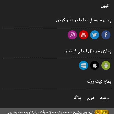
کھیل
ہمیں سوشل میڈیا پر فالو کریں
ہماری موبائل ایپلی کیشنز
ہمارا نیٹ ورک
وجود
فورم
بلاگ
© 2026 - تمام مواد کے جملہ حقوق بہ حق جرأت میڈیا گروپ محفوظ ہیں