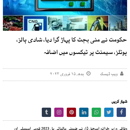
حکومت نے منی بجٹ کا پہاڑ گرا دیا، شادی ہالز،
ہوٹلز، سیمنٹ پر ٹیکسوں میں اضافہ
ویب ڈیسک
بدھ, ۱۵ فروری ۲۰۲۳
شیئر کریں
وفاقی وزیر خزانہ اسحق ڈار نے ضمنی مالیاتی بل 2023 قومی اسمبلی اور