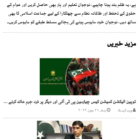
ہے، یہ ظلم بند ہونا چاہیے، نوجوان تعلیم اور ہنر بھی حاصل کریں اور عوام کے
حقوق کے تحفظ اور ظالمانہ نظام سے چھٹکارا کے لیے جماعت اسلامی کا بھی
ساتھ دیں، نوجوان خود مایوس ہونے کی بجائے مسلط طبقے کو مایوس کریں۔
مزید خبریں
توہین الیکشن کمیشن کیس چیئرمین پی ٹی آئی اور دیگر پر فرد جرم عائد کرنے کا فیصلہ
ویب ڈیسک
بدھ, ۲۱ جون ۲۰۲۳