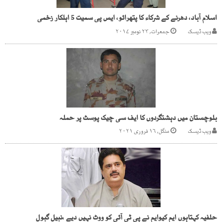
اسلام آباد، دھرنے کے شرکاء کا پتھرائو، ایس پی سمیت 5 اہلکار زخمی
ویب ڈیسک
جمعرات, ۲۳ نومبر ۲۰۱۷
بلوچستان میں دہشتگردوں کا ایف سی چیک پوسٹ پر حملہ
ویب ڈیسک
منگل, ۱۶ فروری ۲۰۲۱
حلفیہ کہتاہوں ایم کیوایم نے پی ٹی آئی کو ووٹ نہیں دیے ،نبیل گبول