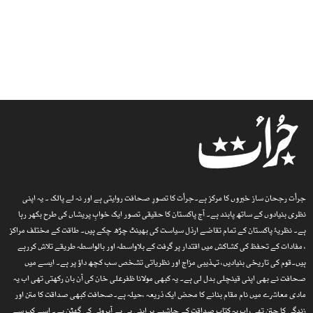
جرأت رجحان ساز خبروں کا مرکز ہے۔جرأت کا تصورِ صحافت روایتی ہے اور نہ لے پالک ۔ یہ اپنی
نظری بنیادوں کے ساتھ پابند ہے۔ آج پاکستان کا حقیقی تصور ایک خوابِ پریشاں کی طرح بکھر رہا
ہے۔ نظریۂ پاکستان کے تمام تقاضے ارذل سیاست کی بھینٹ چڑھ چکے ہیں۔ طاقت کے مختلف مراکز
، مفادات کے تحفظ کی کشاکش میں اقتدار پر گرفت کے بلاواسطہ اور بالواسطہ طریقے تلاش کررہے
ہیں۔قوم کی تاریخی بنیادیں، تہذیبی مزاج اور نظریاتی تشخص سب کچھ داؤ پر ہے۔ ایسے میں
صحافت نے بھی اپنی قینچلی بدل لی ہے۔ یہ کبھی مولانا ظفرعلی خان کی آن بان رکھتی تھی اب یہ
مادی معاشرے میں نام مقام بنانے کا محض ایک ذریعہ ،حیلہ ہے۔صحافت کبھی صداقت کا متن اور
زندگی کا جتن تھی، اب یہ کتاب صداقت کے حاشیے پر اپنی ہی بے آبروئی کی گھٹن ہے۔ اسے کب سے