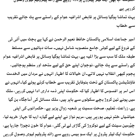
حکومت اب بھی ایک لیٹر پیٹرول پر120 روپے سے زائد پیٹرولیم لیوی وصول
کررہی ہے
بہت تماشا ہوگیا وسائل پر قابض اشرافیہ عوام کے راستے سے ہٹ جائے،تقریب
سے خطاب
امیر جماعت اسلامی پاکستان حافظ نعیم الرحمن نے کہا ہے بجٹ میں آئی ٹی
کے فروغ کے لیے کوئی جامع منصوبہ شامل نہیں۔ سات دہائیوں سے مسلط
طبقہ ملک کا سب سے بڑا المیہ ہے، بہت تماشا ہوگیا وسائل پر قابض اشرافیہ عوام
کے راستے سے ہٹ جائے، نوجوان اپنے حق کے لیے متحد اور منظم ہوجائیں،
ہجوم کبھی انقلاب نہیں لاتے۔ان خیالات کا اظہار انہوں نے مردان میں الخدمت
فاؤنڈیشن پاکستان کے تحت بنوقابل تقریب سے خطاب کرتے ہوئے کیا۔انہوں نے
اس امر پر افسوس کا اظہار کیا کہ حکومت اپنی ذمہ داری ادا نہیں کررہی، ملک
میں پونے تین کروڑ بچے سکولوں سے باہر ہیں، ملک مسائل کی آماجگاہ بن گیا
ہے، زراعت، تعلیم، صحت سمیت ہر شعبہ زوال پزیر ہے، حکمرانوں کی اپنی
عیاشیاں ختم نہیں ہورہی ہیں، مریم نواز نے اپنے لیے گیارہ ارب کا جہاز خرید لیا،
چیٔرمین سینٹ کے لیے نوکروڑ کی گاڑی لے لی گئی، عوام کا خون نچوڑا جارہا ہے،
حکومت ایک لیٹر پٹرول پر ایک سو بیس روپے سے زائد پٹرولیم لیوی وصول کررہی