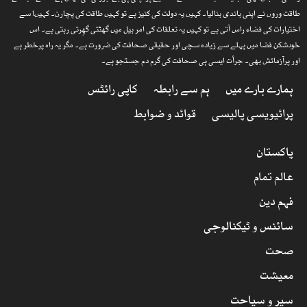
طاقت وروں نے اپنی باندی بنالیا۔ کہیں یہ دولت کی کنیز ہے تو کہیں طاقت کی پچارن۔ کہیںا سے
اختیارات کی فضاء راس آتی ہے تو کہیں یہ تعلقات کی امر بیل میں گھٹتی گھِرتی رہتی ہے۔ اس
خودشکن فضا میں پہلے سے زیادہ سچی اور حقیقی صحافت کی ضرورت ہے۔ مگر یہ راہ پرخطر ہے
اور پرآزمائش بھی۔ جرأت ایسی ہی صحافت کی گرم دم جستجو ہے۔
ہمارے بارے میں
ہم سے رابطہ
کاپی رائٹس
پرائیویسی پالیسی
قوائد و ضوابط
پاکستان
عالم تمام
فہم دین
سائنس و ٹیکنالوجی
صحت
معیشت
سیر و سیاحت