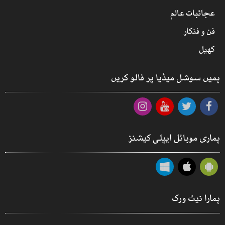
عجائبات عالم
فن و فنکار
کھیل
ہمیں سوشل میڈیا پر فالو کریں
ہماری موبائل ایپلی کیشنز
ہمارا نیٹ ورک