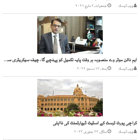
ویب ڈیسک
جمعرات, ۴ مارچ ۲۰۲۱
ایم نائن موٹر وے منصوبہ بر وقت پایہ تکمیل کو پہنچے گا، چیف سیکریٹری سندھ
ویب ڈیسک
بدھ, ۱۴ دسمبر ۲۰۲۲
کراچی پورٹ ٹرسٹ کے اسٹیٹ ڈیپارٹمنٹ کی نااہلی
ویب ڈیسک
منگل, ۲۴ جنوری ۲۰۲۳