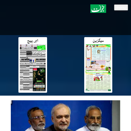
menu
میگزین
ای پیج