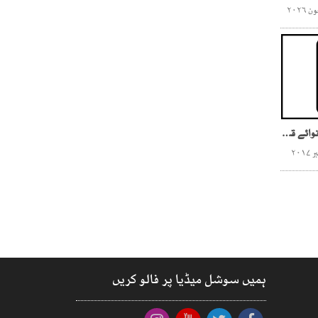
جمہوریت کے لبادے میں ’’نوائے قیصری‘‘
ہمیں سوشل میڈیا پر فالو کریں