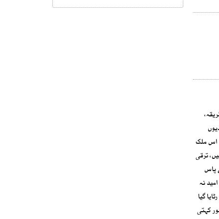
یقہ،
یوں
۔ اس ملک
یں، ترقی
ے پاس
مید نہ
ایا گیا
ور کہتی