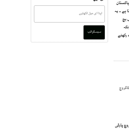
پاکستان
 ہے ۔ یہ
 بچ
نکہ
سبسکرائب
 رکھنے
وچ پارٹی