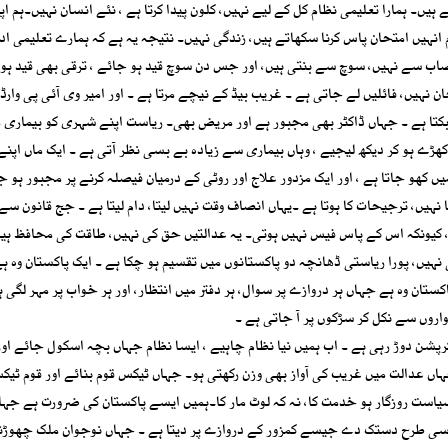
یں۔ ہمارا تعلیمی نظام کل کے لیے نہیں، کلون پیدا کرتا ہے ، نئے انسان نہیں۔ہم ا
م انہیں امتحان پاس کرنا سکھاتے ہیں، زندگی نہیں۔ نتیجہ یہ ہے کہ ہمارے تعلیمی ا
ں نصاب سے نہیں، سوچ سے بنتی ہیں، اور جس دن سوچ قید ہو جائے ، ترقی بھی قید ہو
ن نہیں، فائلیں لے جاتی ہے ۔ غریب بیڈ کے نیچے مرتا ہے ۔ اور امیر وی آئی پی وارڈ
 بکتا ہے ۔ جہاں ڈاکٹر بھی مجبور ہے اور مریض بھی۔ ریاست اپنے شہری کو بیماری م
ڑے ہو کر دیکھ لیجیے ، وہاں بیماری سے زیادہ بے بسی نظر آتی ہے ۔ ایک ماں اپنے
یں کھو جاتا ہے ، اور ایک مزدور علاج اور روٹی کے درمیان فیصلہ کرنے پر مجبور ہو جا
نہیں، ترجیحات کا ہوتا ہے ۔یہاں انصاف وقت نہیں لیتا، دام لیتا ہے ۔ جج قانون سے
، کیونکہ اس کے پاس فیس نہیں ہوتی۔ یہ عدالتیں حق کی نہیں، طاقت کی محافظ ہیں
نہیں، پورا ریاستی ڈھانچہ دو پاکستانوں میں تقسیم ہو چکا ہے ۔ ایک پاکستان وہ ہ
اکستان وہ ہے جہاں ہر دروازے پر سوال، ہر دفتر میں انتظار، اور ہر خواب پر مہر لگی 
واروں سے نکل کر سڑکوں پر آ جاتی ہے ۔
کرپشن دوڑ رہی ہے ۔ اب ہمیں نیا نظام چاہیے ، ایسا نظام جہاں بچہ اسکول جائے او
ہاں عدالت میں غریب کی آواز بھی وزن رکھتی ہو۔ جہاں ٹیکس قوم بنائے اور قوم ٹی
یاست روزگار ہو خدمت کا، نہ کہ لوٹ مار کا۔ہمیں ایسے پاکستان کی ضرورت ہے جہ
 اسی طرح دستک دے جیسے کمزور کے دروازے پر دیتا ہے ۔ جہاں نوجوان ملک چھوڑن