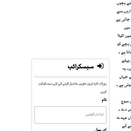
پنے بچوں
داروں سے
 جاتی ہے
 میں
یں اکیلا
 بچے کو
تا ہے ۔
 پہلے
سبسکرائب
۔ یہ
ے جہاں
روزانہ تازہ ترین خبریں حاصل کرنے کے لئے سبسکرائب
ہوئی ہے ۔
کریں
نام
ر سوچ
کس دے ۔
اں عہدے
ے کے
ای میل