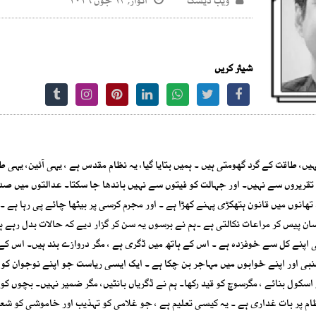
ویب ڈیسک
اتوار, ۱۴ جون ۲۰۲۶
شیئر کریں
طاقت کے گرد گھومتی ہیں ۔ ہمیں بتایا گیا، یہ نظام مقدس ہے ، یہی آئین، یہی طر
 تقریروں سے نہیں۔ اور جہالت کو فیتوں سے نہیں باندھا جا سکتا۔ عدالتوں میں صد
ھانوں میں قانون ہتھکڑی پہنے کھڑا ہے ۔ اور مجرم کرسی پر بیٹھا چائے پی رہا ہے 
سان پیس کر مراعات نکالتی ہے ۔ہم نے برسوں یہ سن کر گزار دیے کہ حالات بدل رہے ہ
ھی اپنے کل سے خوفزدہ ہے ۔ اس کے ہاتھ میں ڈگری ہے ، مگر دروازے بند ہیں۔ اس ک
نبی اور اپنے خوابوں میں مہاجر بن چکا ہے ۔ ایک ایسی ریاست جو اپنے نوجوان کو ا
ول بنائے ، مگرسوچ کو قید رکھا۔ ہم نے ڈگریاں بانٹیں، مگر ضمیر نہیں۔ بچوں کو رٹ
ام پر بات غداری ہے ۔ یہ کیسی تعلیم ہے ، جو غلامی کو تہذیب اور خاموشی کو شع