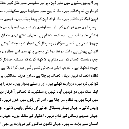
ہے ؟ یونیورسٹیوں میں نئے ذہن، پرانے سلیبس سے قتل کیے جاتے ہ
کو تاریخ تو پڑھاتے ہیں، مگر تاریخ سے سیکھنا نہیں سکھاتے ۔ ہ
ذہین لوگ تو نکلتے ہیں، مگر آزاد ذہن کم پیدا ہوتے ہیں۔ قومی
۔ہسپتالوں میں دوائیں کم۔ اور سفارشیں زیادہ ہیں، ایمبولینس جا
زندگی خرید لیتا ہے ۔ یہ کیسا نظام ہے ، جہاں علاج نہیں، تعلق
چھوڑ دیتی ہے ،کسی سرکاری ہسپتال کے دروازے پر چند گھنٹے کھ
اٹھائے پھرتی ہے ، ایک بوڑھا دوا کی پرچی ہاتھ میں لیے قطاروں م
جب ریاست انسان کو اس مقام پر لا کھڑا کرے تو مسئلہ وسائل کا 
چہرہ دیکھتا ہے ۔ غریب اپنی سچائی کسی گلی میں گرا دیتا ہے 
نظام انصاف نہیں دیتا، انصاف بیچتا ہے ۔۔اور صرف عدالتیں ہی 
قوانین نرم ہیں، دروازے کھلے ہیں، اور راستے ہموار ہیں۔ دوسرا پ
ایک ملک میں دو قومیں آباد نہیں رہ سکتیں۔ ناانصافی آخرکار دی
میں کہتا ہوں یہ نظام مر چکا ہے ، اس کی رگوں میں خون نہیں، 
واپس لائے ۔ جہاں بیمار ہسپتال جائے اور زندگی واپس لائے ۔ ج
جہاں صوبے وسائل کے غلام نہیں، اختیار کے مالک ہوں۔ جہاں س
انسان سے بڑے نہ ہوں، جہاں قانون طاقتور کے دروازے پر بھی