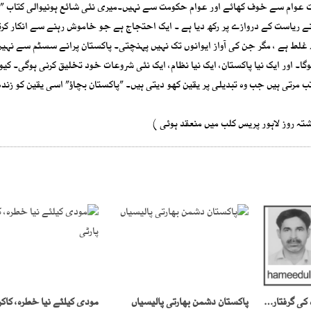
 عوام سے خوف کھائے اور عوام حکومت سے نہیں۔میری نئی شائع ہونیوالی کتاب ”
ے ریاست کے دروازے پر رکھ دیا ہے ۔ ایک احتجاج ہے جو خاموش رہنے سے انکار کرتا
غلط ہے ، مگر جن کی آواز ایوانوں تک نہیں پہنچتی۔ پاکستان پرانے سسٹم سے نہیں
ہوگا۔ اور ایک نیا پاکستان، ایک نیا نظام، ایک نئی شروعات خود تخلیق کرنی ہوگی۔ کیو
 مرتی ہیں جب وہ تبدیلی پر یقین کھو دیتی ہیں۔ ”پاکستان بچاؤ” اسی یقین کو زندہ
تہ روز لاہور پریس کلب میں منعقد ہوئی )
کالعدم تنظیم کے سربراہ کی گرفتاری بڑاکارنامہ
پاکستان دشمن بھارتی پالیسیاں
مودی کیلئے نیا خطرہ، کاکر