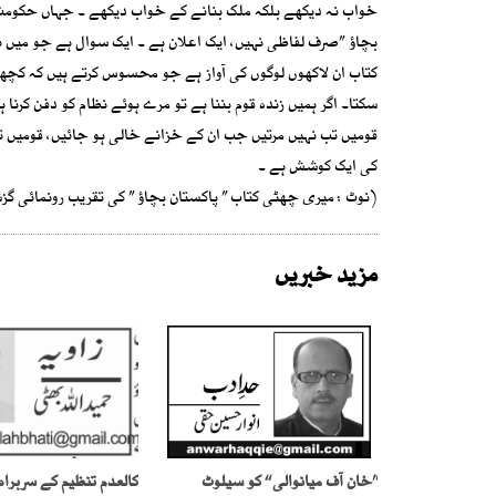
خواب نہ دیکھے بلکہ ملک بنانے کے خواب دیکھے ۔ جہاں حکومت
بچاؤ ”صرف لفاظی نہیں، ایک اعلان ہے ۔ ایک سوال ہے جو میں ن
کتاب ان لاکھوں لوگوں کی آواز ہے جو محسوس کرتے ہیں کہ کچھ 
سکتا۔ اگر ہمیں زندہ قوم بننا ہے تو مرے ہوئے نظام کو دفن کرنا 
قومیں تب نہیں مرتیں جب ان کے خزانے خالی ہو جائیں، قومیں تب
کی ایک کوشش ہے ۔
(نوٹ : میری چھٹی کتاب ” پاکستان بچاؤ ” کی تقریب رونمائی گزش
مزید خبریں
’’خان آف میانوالی ‘‘ کو سیلوٹ