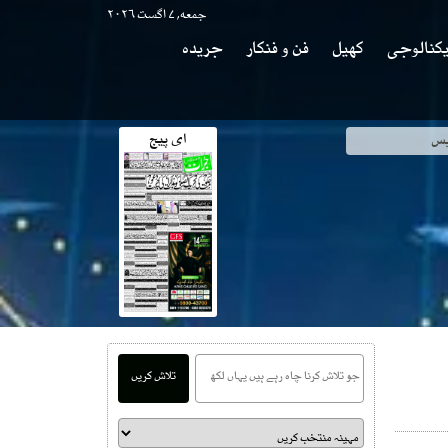
جمعه, ۷ اگست ۲۰۲۶
کنالوجی
کھیل
فن و فنکار
جریدہ
ای پیج
وی
تلاش کریں