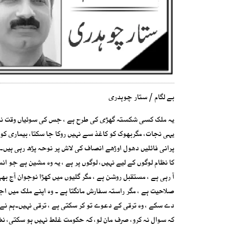
بے لگام / ستار چوہدری
یہ ملک کسی شکستہ گھڑی کی طرح ہے ، جس کی سوئیاں وقت نہیں، 
یہی نجات، مگربھوک کو کاغذ سے نہیں روکا جا سکتا، بیماری کو
پرانی فائلیں دھول اوڑھے انصاف کی لاش پر نوحہ پڑھ رہی ہیں۔ ت
کا نظام لوگوں کے لیے نہیں، لوگوں پر ہے ، یہ وہ مشین ہے جو ان
آ رہی ہے ، مستقبل روشن ہے ، مگر گلیوں میں کھڑا نوجوان آج ب
صلاحیت ہے ، مگر راستہ سفارش مانگتا ہے ۔ وہ اپنے ملک میں اج
دے سکے ، وہ ترقی کے دعوے تو کر سکتی ہے ، ترقی نہیں۔ہم نے اسک
کہ سوال نہ کرو، صرف مان لو، کہ حکومت غلط نہیں ہو سکتی، نظ