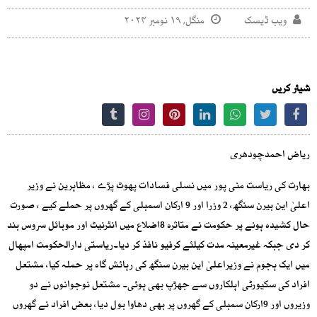
ویب ڈیسک
منگل, ۱۹ نومبر ۲۰۲۴
شیئر کریں
ریاض احمدچودھری
بھارت کی ریاست منی پور میں نسلی فسادات پھوٹ پڑے ، مظاہرین نے وزیر
اعلیٰ این بیرن سنگھ، 2 وزرا اور 9 ارکان اسمبلی کے گھروں پر حملے کیے ، صورت
حال کشیدہ ہونے پر حکومت نے متاثرہ 8اضلاع میں انٹرنیٹ اور موبائل سروس بند
کر دی جبکہ غیرمعینہ مدت کیلئے کرفیو نافذ کر دیا۔ریاستی دارالحکومت امپھال
میں ایک ہجوم نے وزیراعلیٰ این بیرن سنگھ کی رہائش گاہ پر حملہ کیا، مشتعل
افراد کی سکیورٹی اہلکاروں سے جھڑپ بھی ہوئی۔ مشتعل نوجوانوں نے دو
وزیروں اور 9ارکان سمبلی کے گھروں پر بھی دھاوا بول دیا، بعض افراد نے گھروں