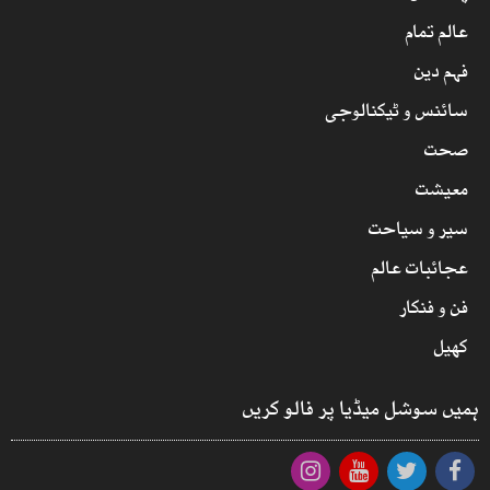
عالم تمام
فہم دین
سائنس و ٹیکنالوجی
صحت
معیشت
سیر و سیاحت
عجائبات عالم
فن و فنکار
کھیل
ہمیں سوشل میڈیا پر فالو کریں