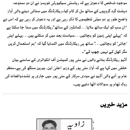
موجود شخص کا دعویٰ ہے کہ ریاستی سیکیورٹی فورسز نے ان دو ممنوعہ
دہشت گرد گروپوں کے ساتھ مل کر کام کیا۔ریکارڈنگ میں سنائی دینے والی آواز
واضح طور پر دو میتی تنظیموں کا ذکر رہی ہے اور یہ دعویٰ کر رہی ہے کہ اس نے
"ان سب کو ایک ساتھ ملایا… کمانڈوز کے ساتھ”ریکارڈنگ میں سنا جا سکتا ہے
کہ "پہلے اپنی زمین کو بچائیں… سیاست بعد میں کر سکتے ہیں… پہلے اپنی
‘جاتی’ کو بچائیں…” ساتھ ہی ریکارڈنگ میں اکسایا گیا کہ "بم استعمال کریں
مگر کھل کے نہیں چھپ کے”۔
آڈیو ریکارڈنگ بنانے والوں نے منی پور کمیشن آف انکوائری کے سامنے بیان
حلفی میں کہا ہے کہ آواز منی پور کے وزیر اعلیٰ این. بیرین سنگھ کی ہے۔منظر
عام پر آنے والی آڈیو نے مودی سرکار کے منی پور میں جاری پر تشددواقعات کی
روک تھام پر سوالات اٹھا دئیے ہیں۔
مزید خبریں