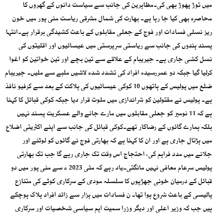
میں توڑ پھوڑ بھی کی۔مظاہرین کی جانب سے سیاست دانوں کے گھروں کا
محاصرہ بھی کیا جا رہا ہے۔ بھارت کی شمال مشرقی ریاست منی پور میں خون
ریز نسلی فسادات اور فوج کے جعلی مقابلوں کے باعث کشیدگی برقرار ہے۔انتہا
پسند ہندوں کی جانب سے ریاستی سرپرستی میں عیسائیوں اور اقلیتوں کی
نسل کشی جاری ہے۔ جیریبام کے علاقے سے تین بچے اور تین خواتین کو اغوا
کرلیا گیا جبکہ دو عمررسیدہ افراد کی تشدد شدہ لاشیں ملبے سے ملیں۔ جیریبام
ضلع میں پولیس کے ہاتھوں 10 کوکی عیسائیوں کی ہلاکت کے بعد سے کرفیو نافذ
ہے۔ پولیس نے مقتولین کو شراندازی میں ملوث قرار دیا جبکہ کوکی قبائل کا کہنا
ہے کہ 11 نومبر کو جعلی مقابلوں میں مارے جانے والے عسکریت پسند نہیں
بلکہ ہمارے گائوں کے رضاکار تھے۔کوکی قبائل کی جانب سے اپنے اکثریتی اضلاع
میں ہڑتال جاری ہے اور ان کا کہنا ہے کہ بھارتی فوج نے گائوں کو لوٹنے اور
جلانے میں مدد فراہم کی، احتجاج اس وقت تک جاری رہے گا جب تک بھارتی
پولیس سرعام معافی نہیں مانگتی۔یاد رہے کہ مئی 2023 ء سے منی پور میں دو
قبائل کے درمیان خونی جھڑپوں کا سلسلہ مودی کے سرکاری کوٹے کی متنازع
پالیسی کے باعث شروع ہوا تھا۔ ن فسادات میں ہزار سے زائد افراد ہلاک ہوچکے
ہیں جب کہ وزیر اعلی اور دیگر وزرا سمیت اہم سیاسی شخصیات اور سرکاری