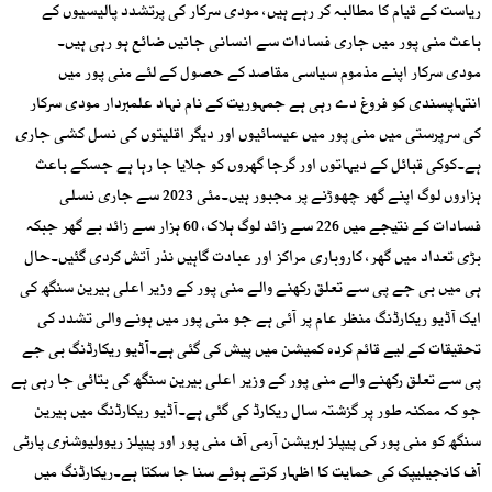
ریاست کے قیام کا مطالبہ کر رہے ہیں، مودی سرکار کی پرتشدد پالیسیوں کے
باعث منی پور میں جاری فسادات سے انسانی جانیں ضائع ہو رہی ہیں۔
مودی سرکار اپنے مذموم سیاسی مقاصد کے حصول کے لئے منی پور میں
انتہاپسندی کو فروغ دے رہی ہے جمہوریت کے نام نہاد علمبردار مودی سرکار
کی سرپرستی میں منی پور میں عیسائیوں اور دیگر اقلیتوں کی نسل کشی جاری
ہے۔کوکی قبائل کے دیہاتوں اور گرجا گھروں کو جلایا جا رہا ہے جسکے باعث
ہزاروں لوگ اپنے گھر چھوڑنے پر مجبور ہیں۔مئی 2023 سے جاری نسلی
فسادات کے نتیجے میں 226 سے زائد لوگ ہلاک، 60 ہزار سے زائد بے گھر جبکہ
بڑی تعداد میں گھر، کاروباری مراکز اور عبادت گاہیں نذر آتش کردی گئیں۔حال
ہی میں بی جے پی سے تعلق رکھنے والے منی پور کے وزیر اعلی بیرین سنگھ کی
ایک آڈیو ریکارڈنگ منظر عام پر آئی ہے جو منی پور میں ہونے والی تشدد کی
تحقیقات کے لیے قائم کردہ کمیشن میں پیش کی گئی ہے۔آڈیو ریکارڈنگ بی جے
پی سے تعلق رکھنے والے منی پور کے وزیر اعلی بیرین سنگھ کی بتائی جا رہی ہے
جو کہ ممکنہ طور پر گزشتہ سال ریکارڈ کی گئی ہے۔آڈیو ریکارڈنگ میں بیرین
سنگھ کو منی پور کی پیپلز لبریشن آرمی آف منی پور اور پیپلز ریوولیوشنری پارٹی
آف کانجیلیپک کی حمایت کا اظہار کرتے ہوئے سنا جا سکتا ہے۔ریکارڈنگ میں