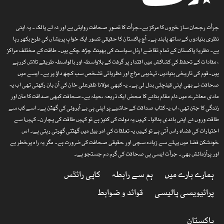
جرأت رجحان ساز خبروں کا مرکز ہے۔جرأت کا تصورِ صحافت روایتی ہے اور نہ لے پالک ۔ یہ اپنی
نظری بنیادوں کے ساتھ پابند ہے۔ آج پاکستان کا حقیقی تصور ایک خوابِ پریشاں کی طرح بکھر رہا
ہے۔ نظریۂ پاکستان کے تمام تقاضے ارذل سیاست کی بھینٹ چڑھ چکے ہیں۔ طاقت کے مختلف مراکز
، مفادات کے تحفظ کی کشاکش میں اقتدار پر گرفت کے بلاواسطہ اور بالواسطہ طریقے تلاش کررہے
ہیں۔قوم کی تاریخی بنیادیں، تہذیبی مزاج اور نظریاتی تشخص سب کچھ داؤ پر ہے۔ ایسے میں
صحافت نے بھی اپنی قینچلی بدل لی ہے۔ یہ کبھی مولانا ظفرعلی خان کی آن بان رکھتی تھی اب یہ
مادی معاشرے میں نام مقام بنانے کا محض ایک ذریعہ ،حیلہ ہے۔صحافت کبھی صداقت کا متن اور
زندگی کا جتن تھی، اب یہ کتاب صداقت کے حاشیے پر اپنی ہی بے آبروئی کی گھٹن ہے۔ اسے کب سے
طاقت وروں نے اپنی باندی بنالیا۔ کہیں یہ دولت کی کنیز ہے تو کہیں طاقت کی پچارن۔ کہیںا سے
اختیارات کی فضاء راس آتی ہے تو کہیں یہ تعلقات کی امر بیل میں گھٹتی گھِرتی رہتی ہے۔ اس
خودشکن فضا میں پہلے سے زیادہ سچی اور حقیقی صحافت کی ضرورت ہے۔ مگر یہ راہ پرخطر ہے
اور پرآزمائش بھی۔ جرأت ایسی ہی صحافت کی گرم دم جستجو ہے۔
ہمارے بارے میں
ہم سے رابطہ
کاپی رائٹس
پرائیویسی پالیسی
قوائد و ضوابط
پاکستان