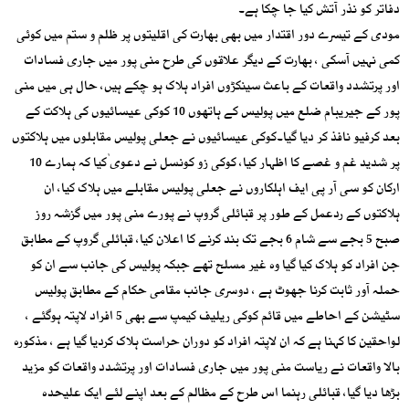
دفاتر کو نذر آتش کیا جا چکا ہے۔
مودی کے تیسرے دور اقتدار میں بھی بھارت کی اقلیتوں پر ظلم و ستم میں کوئی
کمی نہیں آسکی ، بھارت کے دیگر علاقوں کی طرح منی پور میں جاری فسادات
اور پرتشدد واقعات کے باعث سینکڑوں افراد ہلاک ہو چکے ہیں، حال ہی میں منی
پور کے جیریبام ضلع میں پولیس کے ہاتھوں 10 کوکی عیسائیوں کی ہلاکت کے
بعد کرفیو نافذ کر دیا گیا۔کوکی عیسائیوں نے جعلی پولیس مقابلوں میں ہلاکتوں
پر شدید غم و غصے کا اظہار کیا، کوکی زو کونسل نے دعوی ٰکیا کہ ہمارے 10
ارکان کو سی آر پی ایف اہلکاروں نے جعلی پولیس مقابلے میں ہلاک کیا، ان
ہلاکتوں کے ردعمل کے طور پر قبائلی گروپ نے پورے منی پور میں گزشہ روز
صبح 5 بجے سے شام 6 بجے تک بند کرنے کا اعلان کیا، قبائلی گروپ کے مطابق
جن افراد کو ہلاک کیا گیا وہ غیر مسلح تھے جبکہ پولیس کی جانب سے ان کو
حملہ آور ثابت کرنا جھوٹ ہے ، دوسری جانب مقامی حکام کے مطابق پولیس
سٹیشن کے احاطے میں قائم کوکی ریلیف کیمپ سے بھی 5 افراد لاپتہ ہوگئے ،
لواحقین کا کہنا ہے کہ ان لاپتہ افراد کو دوران حراست ہلاک کردیا گیا ہے ، مذکورہ
بالا واقعات نے ریاست منی پور میں جاری فسادات اور پرتشدد واقعات کو مزید
بڑھا دیا گیا، قبائلی رہنما اس طرح کے مظالم کے بعد اپنے لئے ایک علیحدہ