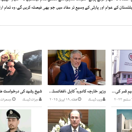
بلتستان کے عوام اور پارٹی کے وسیع تر مفاد میں جو بھی فیصلہ کریں گے، وہ تمام ارا
این ائی سی وی ڈی ، ندیم قمر کی نااہلی سندھ ہائی کورٹ میں 30سے زائد پٹیشنزدائر
وزیر خارجہ کادورہ ٔ کابل ،افغانستان سے سیکورٹی مسائل پر گفتگو، اسحق ڈار کی اہم ملاقاتیںطے
ویب ڈیسک
هفته, ۱۹ اپریل ۲۰۲۵
جرات ڈیسک
جمعرات, ۱۶ فروری ۰۲۳