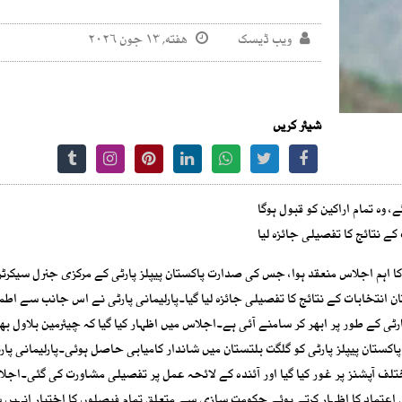
ویب ڈیسک
هفته, ۱۳ جون ۲۰۲۶
شیئر کریں
 وہ تمام اراکین کو قبول ہوگا
کے نتائج کا تفصیلی جائزہ لیا
ی کا اہم اجلاس منعقد ہوا، جس کی صدارت پاکستان پیپلز پارٹی کے مرکزی جنرل سیکرٹ
نتخابات کے نتائج کا تفصیلی جائزہ لیا گیا۔پارلیمانی پارٹی نے اس جانب سے اطمی
رٹی کے طور پر ابھر کر سامنے آئی ہے۔اجلاس میں اظہار کیا گیا کہ چیئرمین بلاول بھ
پاکستان پیپلز پارٹی کو گلگت بلتستان میں شاندار کامیابی حاصل ہوئی۔پارلیمانی پار
آپشنز پر غور کیا گیا اور آئندہ کے لائحہ عمل پر تفصیلی مشاورت کی گئی۔اجل
کمل اعتماد کا اظہار کرتے ہوئے حکومت سازی سے متعلق تمام فیصلوں کا اختیار انہیں