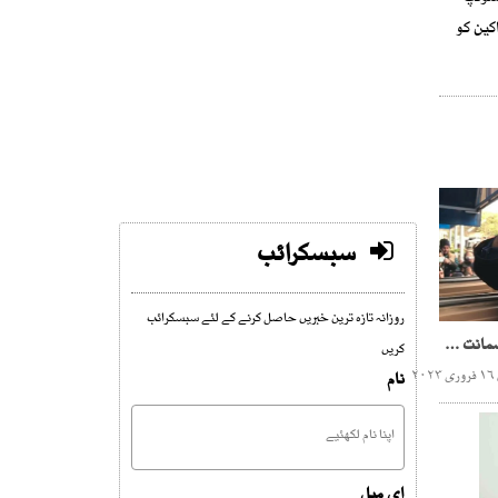
کین کو
سبسکرائب
روزانہ تازہ ترین خبریں حاصل کرنے کے لئے سبسکرائب
شیخ رشید کی درخواست ضمانت منظور
کریں
۲
نام
ای میل