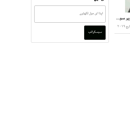
سابقہ بیوی کی نازیبا تصاویر سوشل میڈیا پر لگانے والاسابق ایس ایس پی گرفتار
سبسکرائب