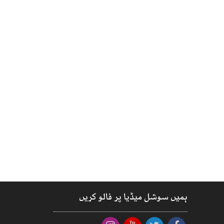
ہمیں سوشل میڈیا پر فالو کریں