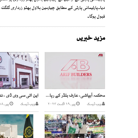
دیا۔پارلیمانی پارٹی کے مطابق چیئرمین بلاول بھٹو زرداری گلگت 
قبول ہوگا۔
مزید خبریں
محکمہ آبپاشی، عارف بلڈر کے رہائشی منصوبوں کا ریکاڈ تبدیل
ویب ڈیسک
پیر, ۱۹ اگست ۲۰۲۴
ویب ڈیسک
پیر, ۱۸ ستمبر ۲۰۲۳