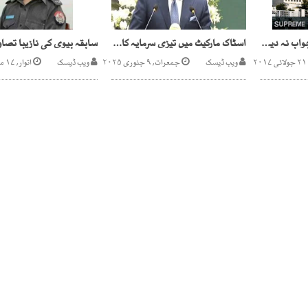
بچوں نے منی ٹریل کا جواب نہ دیا تو خلاف فیصلہ دیدینگے، سپریم کورٹ
اسٹاک مارکیٹ میں تیزی سرمایہ کاروں کے اعتمادکی عکاس ہے،وزیرخزانہ
ویب ڈیسک
جمعرات, ۹ جنوری ۲۰۲۵
ویب ڈیسک
اتوار, ۱۷ مارچ ۲۰۱۹