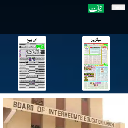
menu
میگزین
ای پیج