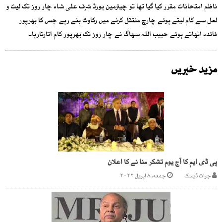
ناظم امتحانات مقرر کیا گیا تھا تو چیئرمین بورڈ شرف علی شاہ چار روز تک لیت و
لعل سے کام لیتے ہوئے چارچ منتقل کرنے میں رکاوٹ بنے رہے جس کا بھرپور
فائدہ اٹھاتے ہوئے حبیب اللہ سھاگ نے چار روز تک بھرپور کام اتارتارہا۔
مزید خبریں
پی ڈی ایم کا آج یوم تشکر منا نے کا اعلان
جرات ڈیسک
جمعه, ۸ اپریل ۲۰۲۲