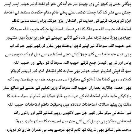
ہوگئی جس پر کچھ ٹی وی چینلز نے جرأت کی خبر کو لفٹ کرتے ھوئے اپنے اپنے
چینل سے نشر کیا گیا جسکا نوٹس لیتے ہوئے قائم مقام حکومت سندھ نے افتخار
ابڑو کو برطرف کرنے کی ھدایت کی افتخار ابڑو چونکہ براہ راست سابق ناظم
امتحانات حبیب اللہ سوھاگ کا اھم دست راست تھا جبکہ حبیب اللہ سوھاگ
چیئرمین بورڈ سید شرف علی شاہ کے لاڈلے چہیتے کے طور پر بورڈ میں مشہور
ھے حبیب اللہ سوھاگ نے اپنے کچھ ایجنٹ بھی مقرر کررکھے تھے جو کہ اب
بھی ھیں جو مافیا سے کٹھ جوڑ کرکے نجی اسکولوں سے فیل اور کم نمبروں سے
پاس اور ٹی پی کیسز جمع کرکے حبیب اللہ سوھاگ کو دیتے اور حبیب اللہ
سھاگ ڈپٹی کنٹرولر ھوتے ھوئے بھی سارے کام افتخار ابڑو کے ذریعے کرواکر
کروڑوں روپے کماتا رھا ذرائع کے مطابق اس میں مبینہ طور پر چیئرمین بورڈ کو
بھی حصہ جاتارھا بعدازاں حبیب اللہ سوھاگ وزیر تعلیم کے عملے کے ساتھ ساز
باز کرکے خود ناظم امتحانات کے عہدے پر فائز ھوگیا اور تمام تر سیاہ سفید کا
مالک بن بیٹھا سالانہ امتحانات 2023ء میں بحیثیت ناظم امتحانات حبیب اللہ
نے امتحانی مرکز مقرر کیے جن میں لاکھوں روپے کمائے گئے اور راتوں رات
امتحانی مراکز بھی تبدیل کیے گئے جن میں اس وقت کا سیکیریٹیری بورڈ
محمدعلی شائق بھی شریک تھا تاہم کچھ عرصے بعد ہی عمران طارق کو دوبارہ