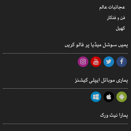
عجائبات عالم
فن و فنکار
کھیل
ہمیں سوشل میڈیا پر فالو کریں
ہماری موبائل ایپلی کیشنز
ہمارا نیٹ ورک