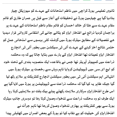
ثانوی تعلیمی بورڈ کراچی میں ناظم امتحانات کے عہدے کو میوزیکل چیئر
بنادیا گیا ہے چیئرمین بورڈ نے تحقیقات کے آغاز سے قبل ہی عمران طارق کو قائم
مقام عہدے سے ھٹا کر خالد احسان کو قائم مقام ناظم امتحانات کے عہدے پر
براجمان کردیا ذرائع نے افتخار ابڑو کو ہٹائے جانے کی انتقامی کاروائی قرار دیدیا
ھے تفصیلات کے مطابق میٹرک بورڈ میں گزشتہ کئی برسوں سے امتحانی عمل کو
حتمی نتائج اخز کرنے کے عہدے آئی ٹی سیکشن میں بطور آئی ٹی انچارج
افتخار ابڑو تعینات تھا افتخار ابڑو کے بارے میں بتایا جاتا ہے کہ وہ محکمہ
ذراعت میں کمپیوٹر آپریٹر تھا جس نے باقاعدہ ایک منصوبہ بندی کے تحت خود
کو ایچ ای سی میں ڈیپوٹیشن کروایا تاہم وہاں سے رخصت پر میٹرک بورڈ میں
انتہائی اہم سیکشن آئی ٹی میں بطور سیکشن انچارج کنٹریکٹ پر ملازم رکھ لیا
گیا جبکہ ظاہر یہ کیا گیا کہ محکمہ ذراعت سے ڈیپوٹیشن پر بورڈ میں لایا گیا ہے
اس طرح افتخارابڑو سرکاری ملازمت رکھتے ہوئے بیک وقت دو ملازمتیں کرتا رہا
ایک طرف تو وہ محکمہ ذراعت سے تنخواہ وصول کرتا رھا تو دوسری جانب میٹرک
بورڈ سے بھی کنٹریکٹ پر بھاری تنخواہ وصول کررھا تھا تاہم جرأت نے
افتخارابڑو کی حیثیت کو بے نقاب کیا تو بورڈ کے بعض افسران میں کھلبلی پیدا