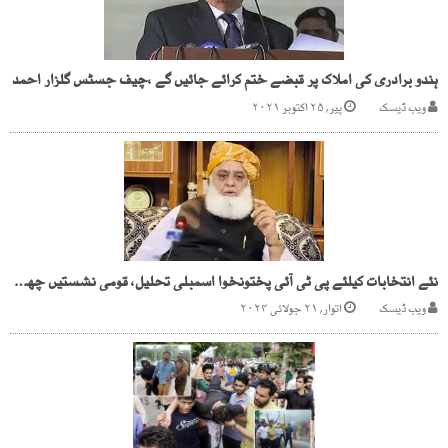
ہندو برادری کی املاک پر قبضے ختم کرائے جائیں گے ،چیف جسٹس گلزار احمد
ویب ڈیسک
پیر, ۲۵ اکتوبر ۲۰۲۱
نئے انتخابات کیلئے پی ٹی آئی پختونخوا اسمبلی تحلیل، قومی نشستیں چھوڑنے پر تیار ہے، فضل الرحمان
ویب ڈیسک
اتوار, ۲۱ جولائی ۲۰۲۴