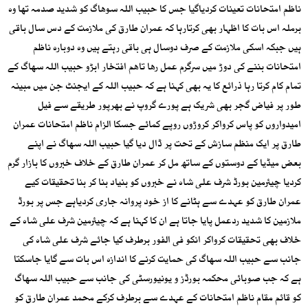
ناظم امتحانات تعینات کردیاگیا جس کا حبیب اللہ سوھاگ کو شدید صدمہ تھا وہ
برملہ اس بات کا اظہار بھی کرتارہا کہ عمران طارق کی ملازمت کے دس سال باقی
ہیں جبکہ اسکی ملازمت کے صرف دوسال ہی باقی رہتے ہیں وہ دوبارہ ناظم
امتحانات بننے کی دوڑ میں سرگرم عمل رھا تاھم افتخار ابڑو حبیب اللہ سھاگ کے
تمام کام کرتا رہا ذرائع کا یہ بھی کہنا ہے کہ حبیب اللہ کے ایجنٹ جن میں مبینہ
طور پر فیاض گجر بھی شریک ہے پورے گروپ نے بھرپور طریقے سے فیل
امیدواروں کو پاس کرواکر کروڑوں روپے کمائے جسکا الزام ناظم امتحانات عمران
طارق پر ایک منظم سازش کے تحت پر ڈال دیا گیا حبیب اللہ سھاگ نے اپنے
بعض میڈیا کے دوستوں کے ساتھ مل کر عمران طارق کے خلاف خبروں کا بازار گرم
کردیا چیئرمین بورڈ شرف علی شاہ نے خبروں کو بنیاد بنا کر بنا تحقیقات کیے
عمران طارق کو عہدے سے ہٹانے کا از خود پروانہ جاری کردیاہے جس پر بورڈ
ملازمین کا شدید ردعمل پایا جاتا ہے ان کا کہنا ہے کہ چیئرمین شرف علی شاہ کے
خلاف بھی تحقیقات کرواکر انکو فی الفور برطرف کیا جائے شرف علی شاہ کی
جانب سے حبیب اللہ سھاگ کی حمایت کرنے کا اندازہ اس بات سے گایا جاسکتا
ہے کہ جب صوبائی محکمہ بورڈز و یونیورسٹی کی جانب سے حبیب اللہ سھاگ
کو قائم مقام ناظم امتحانات کے عہدے سے برطرف کرکے محمد عمران طارق کو