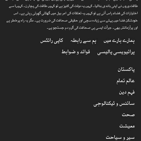
طاقت وروں نے اپنی باندی بنالیا۔ کہیں یہ دولت کی کنیز ہے تو کہیں طاقت کی پچارن۔ کہیںا سے
اختیارات کی فضاء راس آتی ہے تو کہیں یہ تعلقات کی امر بیل میں گھٹتی گھِرتی رہتی ہے۔ اس
خودشکن فضا میں پہلے سے زیادہ سچی اور حقیقی صحافت کی ضرورت ہے۔ مگر یہ راہ پرخطر ہے
اور پرآزمائش بھی۔ جرأت ایسی ہی صحافت کی گرم دم جستجو ہے۔
ہمارے بارے میں
ہم سے رابطہ
کاپی رائٹس
پرائیویسی پالیسی
قوائد و ضوابط
پاکستان
عالم تمام
فہم دین
سائنس و ٹیکنالوجی
صحت
معیشت
سیر و سیاحت