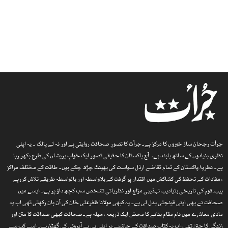
جرأت رجحان ساز خبروں کا مرکز ہے۔جرأت کا تصورِ صحافت روایتی ہے اور نہ لے پالک ۔ یہ اپنی
نظری بنیادوں کے ساتھ پابند ہے۔ آج پاکستان کا حقیقی تصور ایک خوابِ پریشاں کی طرح بکھر رہا
ہے۔ نظریۂ پاکستان کے تمام تقاضے ارذل سیاست کی بھینٹ چڑھ چکے ہیں۔ طاقت کے مختلف مراکز
، مفادات کے تحفظ کی کشاکش میں اقتدار پر گرفت کے بلاواسطہ اور بالواسطہ طریقے تلاش کررہے
ہیں۔قوم کی تاریخی بنیادیں، تہذیبی مزاج اور نظریاتی تشخص سب کچھ داؤ پر ہے۔ ایسے میں
صحافت نے بھی اپنی قینچلی بدل لی ہے۔ یہ کبھی مولانا ظفرعلی خان کی آن بان رکھتی تھی اب یہ
مادی معاشرے میں نام مقام بنانے کا محض ایک ذریعہ ،حیلہ ہے۔صحافت کبھی صداقت کا متن اور
زندگی کا جتن تھی، اب یہ کتاب صداقت کے حاشیے پر اپنی ہی بے آبروئی کی گھٹن ہے۔ اسے کب سے