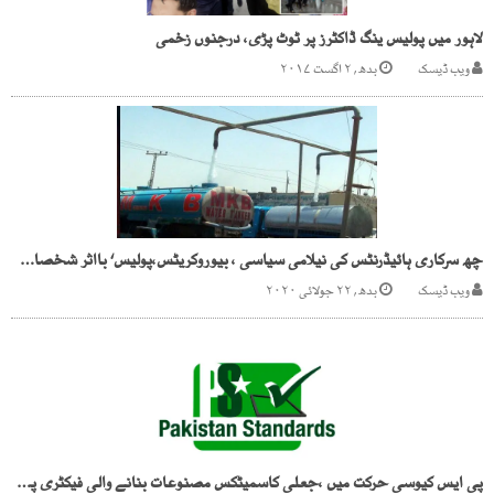
لاہور میں پولیس ینگ ڈاکٹرز پر ٹوٹ پڑی، درجنوں زخمی
ویب ڈیسک
بدھ, ۲ اگست ۲۰۱۷
چھ سرکاری ہائیڈرنٹس کی نیلامی سیاسی ، بیوروکریٹس،پولیس‘ بااثر شخصات پانی کے کاروبار میں شامل
ویب ڈیسک
بدھ, ۲۲ جولائی ۲۰۲۰
پی ایس کیوسی حرکت میں ،جعلی کاسمیٹکس مصنوعات بنانے والی فیکٹری پر چھاپہ