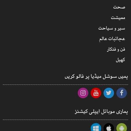
صحت
معیشت
سیر و سیاحت
عجائبات عالم
فن و فنکار
کھیل
ہمیں سوشل میڈیا پر فالو کریں
ہماری موبائل ایپلی کیشنز