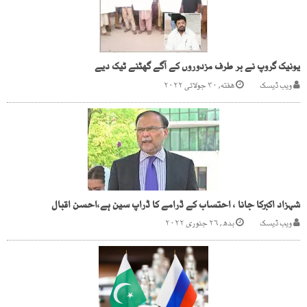
یونیک گروپ نے بر طرف مزدوروں کے آگے گھٹنے ٹیک دیے
ویب ڈیسک
هفته, ۳۰ جولائی ۲۰۲۲
شہزاد اکبرکا جانا ، احتساب کے ڈرامے کا ڈراپ سین ہے،احسن اقبال
ویب ڈیسک
بدھ, ۲۶ جنوری ۲۰۲۲