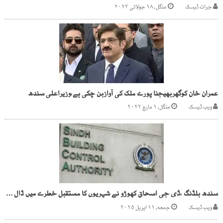
جرات ڈیسک
منگل, ۱۸ جولائی ۲۰۲۳
عمران خان کوگھربھیجنا پورے ملک کی آوازبن چکی ہے،وزیراعلی سندھ
ویب ڈیسک
منگل, ۱ مارچ ۲۰۲۲
سندھ بلڈنگ ،ڈی جی اسحاق کھوڑو نے شہریوں کا مستقبل خطرے میں ڈال دیا
ویب ڈیسک
جمعه, ۱۱ اپریل ۲۰۲۵