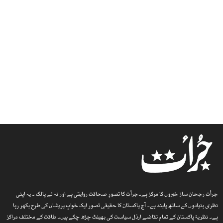
جرأت رجحان ساز خبروں کا مرکز ہے۔جرأت کا تصورِ صحافت روایتی ہے اور نہ لے پالک ۔ یہ اپنی
نظری بنیادوں کے ساتھ پابند ہے۔ آج پاکستان کا حقیقی تصور ایک خوابِ پریشاں کی طرح بکھر رہا
ہے۔ نظریۂ پاکستان کے تمام تقاضے ارذل سیاست کی بھینٹ چڑھ چکے ہیں۔ طاقت کے مختلف مراکز