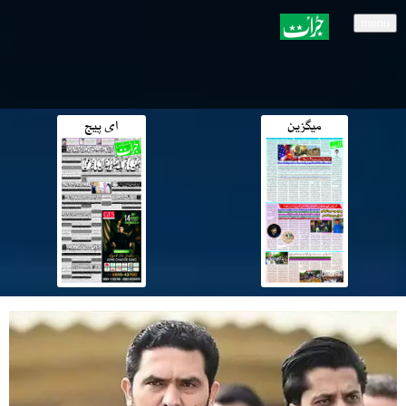
menu
میگزین
ای پیج