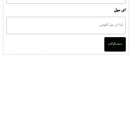
ای میل
سبسکرائب