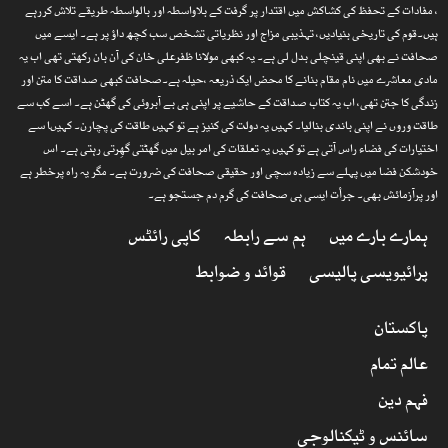
، مفادات کے تحفظ کی کشاکش میں اقتدار پر گرفت کے بلاواسطہ اور بالواسطہ طریقے تلاش کررہے
ہیں۔قوم کی تاریخی بنیادیں، تہذیبی مزاج اور نظریاتی تشخص سب کچھ داؤ پر ہے۔ ایسے میں
صحافت نے بھی اپنی قینچلی بدل لی ہے۔ یہ کبھی مولانا ظفرعلی خان کی آن بان رکھتی تھی اب یہ
مادی معاشرے میں نام مقام بنانے کا محض ایک ذریعہ ،حیلہ ہے۔صحافت کبھی صداقت کا متن اور
زندگی کا جتن تھی، اب یہ کتاب صداقت کے حاشیے پر اپنی ہی بے آبروئی کی گھٹن ہے۔ اسے کب سے
طاقت وروں نے اپنی باندی بنالیا۔ کہیں یہ دولت کی کنیز ہے تو کہیں طاقت کی پچارن۔ کہیںا سے
اختیارات کی فضاء راس آتی ہے تو کہیں یہ تعلقات کی امر بیل میں گھٹتی گھِرتی رہتی ہے۔ اس
خودشکن فضا میں پہلے سے زیادہ سچی اور حقیقی صحافت کی ضرورت ہے۔ مگر یہ راہ پرخطر ہے
اور پرآزمائش بھی۔ جرأت ایسی ہی صحافت کی گرم دم جستجو ہے۔
ہمارے بارے میں
ہم سے رابطہ
کاپی رائٹس
پرائیویسی پالیسی
قوائد و ضوابط
پاکستان
عالم تمام
فہم دین
سائنس و ٹیکنالوجی