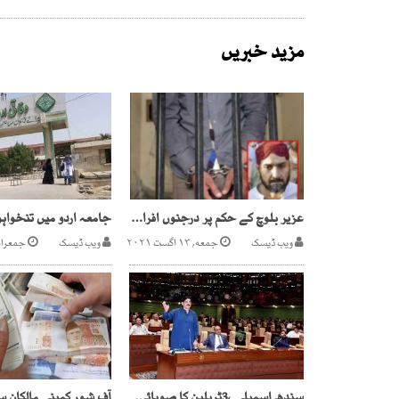
مزید خبریں
عزیر بلوچ کے حکم پر درجنوں افراد کو قتل کرنے والا ٹارگٹ کلر گرفتار
ویب ڈیسک
جمعه, ۱۳ اگست ۲۰۲۱
ویب ڈیسک
جمعرات, ۴ جولائ