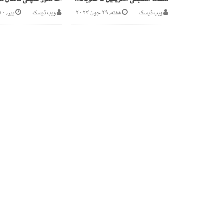
سندھ اسمبلی ،3ٹریلین کا صوبائی بجٹ اور76ارب کا فنانس بل منظور
ویب ڈیسک
هفته, ۲۹ جون ۲۰۲۴
ویب ڈیسک
پیر, ۱۰ ستمبر ۲۰۱۸