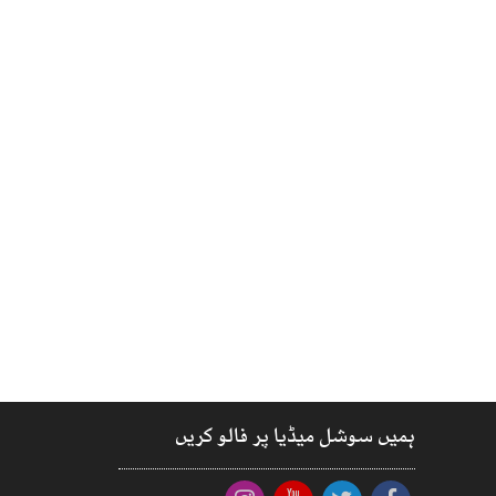
ہمیں سوشل میڈیا پر فالو کریں