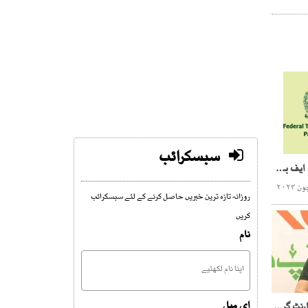
سبسکرائب
ودہولڈنگ ٹیکس کٹوتی میں ایف بی آر کی سنگین خامیوں کا انکشاف
روزانہ تازہ ترین خبریں حاصل کرنے کے لئے سبسکرائب
کریں
نام
ای میل