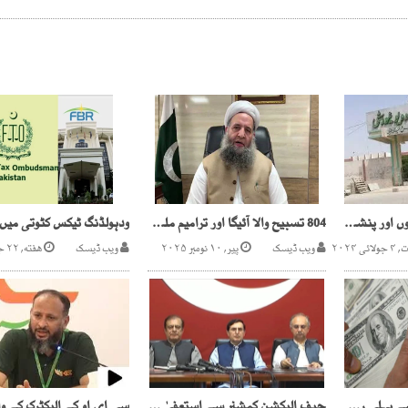
جامعہ اردو میں تنخواہوں اور پنشن کی عدام ادائیگی ،اساتذہ منتظر
804 تسبیح والا آئیگا اور ترامیم ملیا میٹ ہوجائیں گی، سینیٹر نور الحق قادری
ی ۲۰۲۴
ویب ڈیسک
پیر, ۱۰ نومبر ۲۰۲۵
ویب ڈیسک
هفته, ۲۲ جون ۲۰۲۴