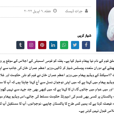
جرات ڈیسک
هفته, ۹ اپریل ۲۰۲۲
شیئر کریں
 قوم کے نام نیا پیغام شیئر کیا ہے۔ ہفتہ کو قومی اسمبلی کے اجلاس کے موقع پر و
گھنٹے کے دوران متعدد پوسٹس شیئر کر ڈالیں۔وزیر اعظم عمران خان کی جانب سے اپ
سوشل میڈیا اکائونٹس پر ایک نیا پیغام شیئر کیا گیا ہے۔اس 2منٹ 17سیکنڈ کے ویڈیو پیغام میں وزیر اعظم عمران خان نے قوم کو نئی حکومت 
یو پیغام میں کہنا ہے کہ میں اپنی نوجوان نسل سے آج کہنا چاہتا ہوں کہ آپ کا م
اور میں عوام میں جائوں گا۔ان کا کہنا ہے کہ میں کبھی بھی جد جہد سے نہیں گھبرات
کہ پاکستان پر کسی بھی قسم کی امپورٹڈ حکومت مسلط کی جائے۔اس ویڈیو پیغام میں
فیصلہ کرنا ہے کہ ہمیں کس طرح کا پاکستان چاہیے، نوجوانوں، آپ کا مستقبل آپ کے
لامی قبول نہیں کرنی ہے۔