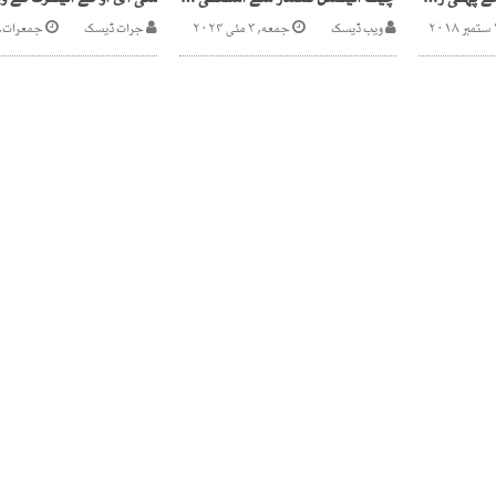
آف شور کمپنی مالکان سے پہلی ریکوری، ایف بی آر6 ارب سے زائد کی رقم وصول کرنے میں کامیاب
چیف الیکشن کمشنر سے استعفیٰ کا مطالبہ، تحریک انصاف کا وائٹ پیپر جاری
ویب ڈیسک
جمعه, ۳ مئی ۲۰۲۴
جرات ڈیسک
جمعرات, ۱۳ اکتوبر ۰۲۲