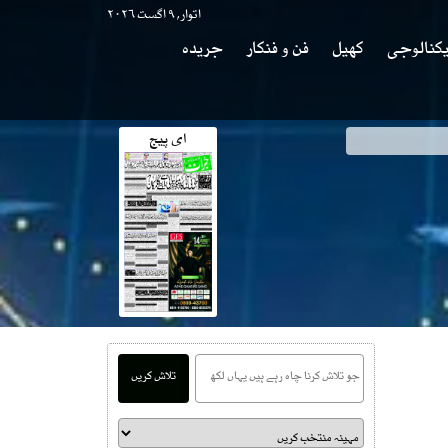
اتوار, ۹ اگست ۲۰۲۶
کنالوجی
کھیل
فن و فنکار
جریدہ
ای پیج
تلاش کریں