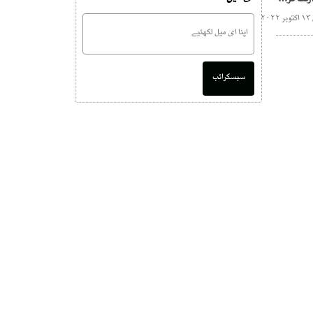
سی ای او کے الیکٹرک کے وارنٹ گرفتاری جاری
۲
سبسکرائب