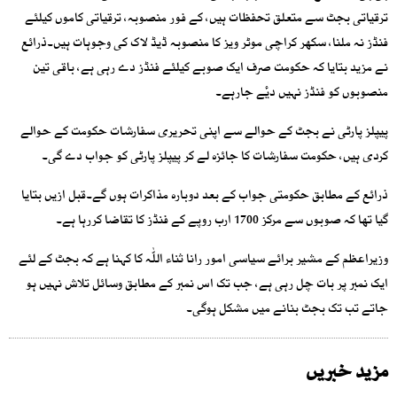
ترقیاتی بجٹ سے متعلق تحفظات ہیں، کے فور منصوبہ، ترقیاتی کاموں کیلئے
فنڈز نہ ملنا، سکھر کراچی موٹر ویز کا منصوبہ ڈیڈ لاک کی وجوہات ہیں۔ذرائع
نے مزید بتایا کہ حکومت صرف ایک صوبے کیلئے فنڈز دے رہی ہے، باقی تین
منصوبوں کو فنڈز نہیں دیٔے جارہے۔
پیپلز پارٹی نے بجٹ کے حوالے سے اپنی تحریری سفارشات حکومت کے حوالے
کردی ہیں، حکومت سفارشات کا جائزہ لے کر پیپلز پارٹی کو جواب دے گی۔
ذرائع کے مطابق حکومتی جواب کے بعد دوبارہ مذاکرات ہوں گے۔قبل ازیں بتایا
گیا تھا کہ صوبوں سے مرکز 1700 ارب روپے کے فنڈز کا تقاضا کررہا ہے۔
وزیراعظم کے مشیر برائے سیاسی امور رانا ثناء اللّٰہ کا کہنا ہے کہ بجٹ کے لئے
ایک نمبر پر بات چل رہی ہے، جب تک اس نمبر کے مطابق وسائل تلاش نہیں ہو
جاتے تب تک بجٹ بنانے میں مشکل ہوگی۔
مزید خبریں