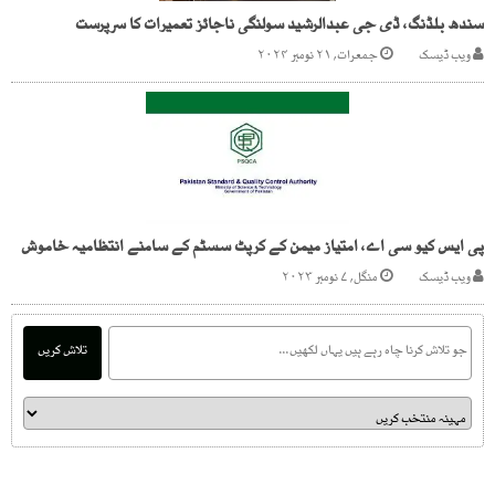
سندھ بلڈنگ، ڈی جی عبدالرشید سولنگی ناجائز تعمیرات کا سرپرست
ویب ڈیسک
جمعرات, ۲۱ نومبر ۲۰۲۴
پی ایس کیو سی اے، امتیاز میمن کے کرپٹ سسٹم کے سامنے انتظامیہ خاموش
ویب ڈیسک
منگل, ۷ نومبر ۲۰۲۳
تلاش کریں