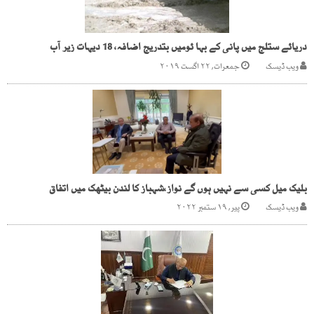
دریائے ستلج میں پانی کے بہا ئومیں بتدریج اضافہ، 18 دیہات زیر آب
ویب ڈیسک
جمعرات, ۲۲ اگست ۲۰۱۹
بلیک میل کسی سے نہیں ہوں گے نواز،شہباز کا لندن بیٹھک میں اتفاق
ویب ڈیسک
پیر, ۱۹ ستمبر ۲۰۲۲