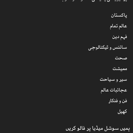
پاکستان
عالم تمام
فہم دین
سائنس و ٹیکنالوجی
صحت
معیشت
سیر و سیاحت
عجائبات عالم
فن و فنکار
کھیل
ہمیں سوشل میڈیا پر فالو کریں