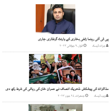
پی ٹی آئی رہنما زلفی بخاری کے وارنٹ گرفتاری جاری
جرات ڈیسک
اتوار, ۹ جولائی ۲۰۲۳
مذاکرات کی پیشکش ،تحریک انصاف نے عمران خان کی رہائی کی شرط رکھ دی
ویب ڈیسک
جمعرات, ۲۷ جون ۲۰۲۴