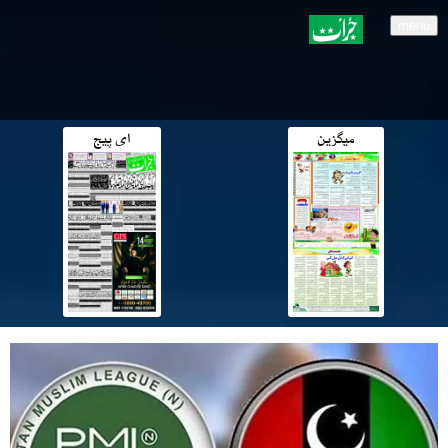
menu
میگزین
ای پیج