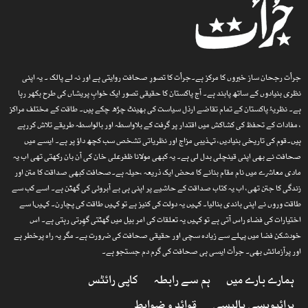
جرأت رجحان ساز خبروں کا مرکز ہے۔جرأت کا تصورِ صحافت روایتی ہے اور نہ لے پالک ۔ یہ اپنی
نظری بنیادوں کے ساتھ پابند ہے۔ آج پاکستان کا حقیقی تصور ایک خوابِ پریشاں کی طرح بکھر رہا
ہے۔ نظریۂ پاکستان کے تمام تقاضے ارذل سیاست کی بھینٹ چڑھ چکے ہیں۔ طاقت کے مختلف مراکز
، مفادات کے تحفظ کی کشاکش میں اقتدار پر گرفت کے بلاواسطہ اور بالواسطہ طریقے تلاش کررہے
ہیں۔قوم کی تاریخی بنیادیں، تہذیبی مزاج اور نظریاتی تشخص سب کچھ داؤ پر ہے۔ ایسے میں
صحافت نے بھی اپنی قینچلی بدل لی ہے۔ یہ کبھی مولانا ظفرعلی خان کی آن بان رکھتی تھی اب یہ
مادی معاشرے میں نام مقام بنانے کا محض ایک ذریعہ ،حیلہ ہے۔صحافت کبھی صداقت کا متن اور
زندگی کا جتن تھی، اب یہ کتاب صداقت کے حاشیے پر اپنی ہی بے آبروئی کی گھٹن ہے۔ اسے کب سے
طاقت وروں نے اپنی باندی بنالیا۔ کہیں یہ دولت کی کنیز ہے تو کہیں طاقت کی پچارن۔ کہیںا سے
اختیارات کی فضاء راس آتی ہے تو کہیں یہ تعلقات کی امر بیل میں گھٹتی گھِرتی رہتی ہے۔ اس
خودشکن فضا میں پہلے سے زیادہ سچی اور حقیقی صحافت کی ضرورت ہے۔ مگر یہ راہ پرخطر ہے
اور پرآزمائش بھی۔ جرأت ایسی ہی صحافت کی گرم دم جستجو ہے۔
ہمارے بارے میں
ہم سے رابطہ
کاپی رائٹس
پرائیویسی پالیسی
قوائد و ضوابط