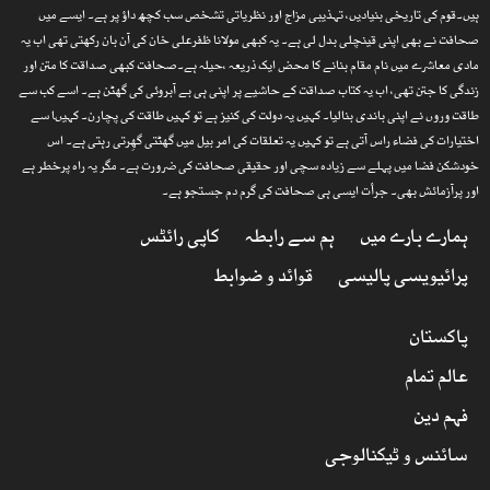
ہیں۔قوم کی تاریخی بنیادیں، تہذیبی مزاج اور نظریاتی تشخص سب کچھ داؤ پر ہے۔ ایسے میں
صحافت نے بھی اپنی قینچلی بدل لی ہے۔ یہ کبھی مولانا ظفرعلی خان کی آن بان رکھتی تھی اب یہ
مادی معاشرے میں نام مقام بنانے کا محض ایک ذریعہ ،حیلہ ہے۔صحافت کبھی صداقت کا متن اور
زندگی کا جتن تھی، اب یہ کتاب صداقت کے حاشیے پر اپنی ہی بے آبروئی کی گھٹن ہے۔ اسے کب سے
طاقت وروں نے اپنی باندی بنالیا۔ کہیں یہ دولت کی کنیز ہے تو کہیں طاقت کی پچارن۔ کہیںا سے
اختیارات کی فضاء راس آتی ہے تو کہیں یہ تعلقات کی امر بیل میں گھٹتی گھِرتی رہتی ہے۔ اس
خودشکن فضا میں پہلے سے زیادہ سچی اور حقیقی صحافت کی ضرورت ہے۔ مگر یہ راہ پرخطر ہے
اور پرآزمائش بھی۔ جرأت ایسی ہی صحافت کی گرم دم جستجو ہے۔
ہمارے بارے میں
ہم سے رابطہ
کاپی رائٹس
پرائیویسی پالیسی
قوائد و ضوابط
پاکستان
عالم تمام
فہم دین
سائنس و ٹیکنالوجی