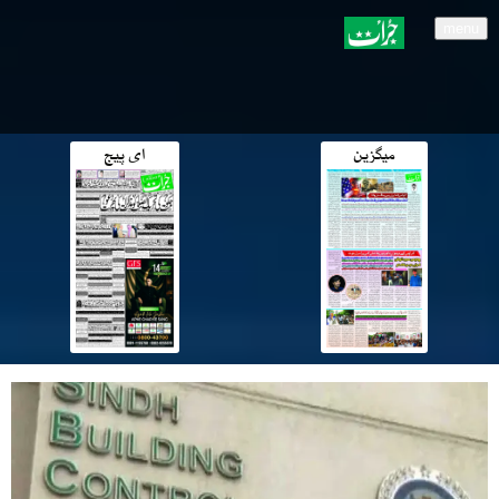
menu
میگزین
ای پیج