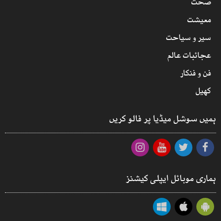
صحت
معیشت
سیر و سیاحت
عجائبات عالم
فن و فنکار
کھیل
ہمیں سوشل میڈیا پر فالو کریں
ہماری موبائل ایپلی کیشنز