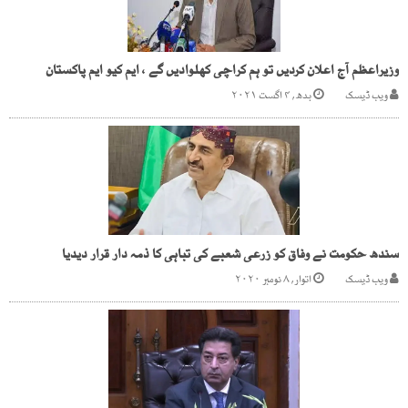
وزیراعظم آج اعلان کردیں تو ہم کراچی کھلوادیں گے ، ایم کیو ایم پاکستان
ویب ڈیسک
بدھ, ۴ اگست ۲۰۲۱
سندھ حکومت نے وفاق کو زرعی شعبے کی تباہی کا ذمہ دار قرار دیدیا
ویب ڈیسک
اتوار, ۸ نومبر ۲۰۲۰