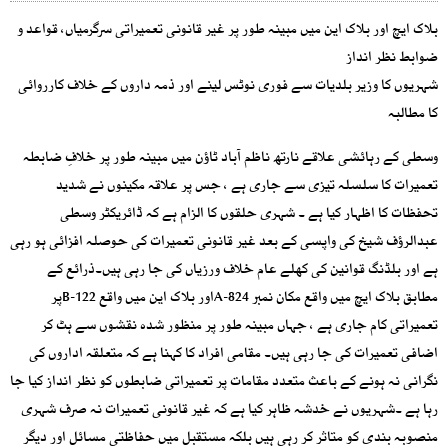
بلاک ایچ اور بلاک این میں مبینہ طور پر غیر قانونی تعمیراتی سرگرمیاں، قواعد و
ضوابط نظر انداز
شہریوں کا وزیر بلدیات سے فوری نوٹس لینے اور ذمہ داروں کے خلاف کارروائی
کا مطالبہ
وسطی کے رہائشی علاقے نارتھ ناظم آباد ٹاؤن میں مبینہ طور پر خلافِ ضابطہ
تعمیرات کا سلسلہ تیزی سے جاری ہے ، جس پر علاقہ مکینوں نے شدید
تحفظات کا اظہار کیا ہے ۔ شہری حلقوں کا الزام ہے کہ ڈائریکٹر وسطی
عبدالرؤف شیخ کی واپسی کے بعد غیر قانونی تعمیرات کی حوصلہ افزائی ہو رہی
ہے اور بلڈنگ قوانین کی کھلے عام خلاف ورزیاں کی جا رہی ہیں۔ذرائع کے
مطابق بلاک ایچ میں واقع مکان نمبر A-824اور بلاک این میں واقع B-122پر
تعمیراتی کام جاری ہے ، جہاں مبینہ طور پر منظور شدہ نقشوں سے ہٹ کر
اضافی تعمیرات کی جا رہی ہیں۔ مقامی افراد کا کہنا ہے کہ متعلقہ اداروں کی
نگرانی نہ ہونے کے باعث متعدد مقامات پر تعمیراتی ضابطوں کو نظر انداز کیا جا
رہا ہے ۔شہریوں نے خدشہ ظاہر کیا ہے کہ غیر قانونی تعمیرات نہ صرف شہری
منصوبہ بندی کو متاثر کر رہی ہیں بلکہ مستقبل میں حفاظتی مسائل اور دیگر