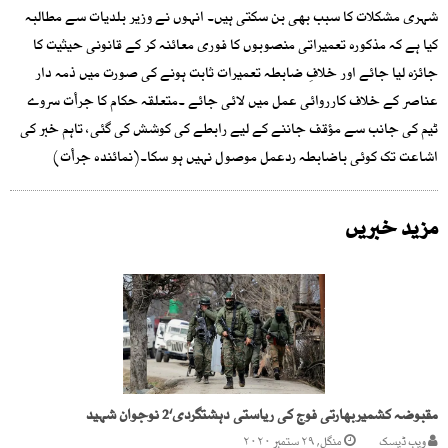
شہری مشکلات کا سبب بھی بن سکتی ہیں۔ انہوں نے وزیر بلدیات سے مطالبہ
کیا ہے کہ مذکورہ تعمیراتی منصوبوں کا فوری معائنہ کر کے قانونی حیثیت کا
جائزہ لیا جائے اور خلافِ ضابطہ تعمیرات ثابت ہونے کی صورت میں ذمہ دار
عناصر کے خلاف کارروائی عمل میں لائی جائے ۔متعلقہ حکام کا جرأت سروے
ٹیم کی جانب سے مؤقف جاننے کے لیے رابطے کی کوشش کی گئی، تاہم خبر کی
اشاعت تک کوئی باضابطہ ردعمل موصول نہیں ہو سکا۔(نمائندہ جرأت)
مزید خبریں
مقبوضہ کشمیربھارتی فوج کی ریاستی دہشتگردی‘2 نوجوان شہید
ویب ڈیسک
منگل, ۲۹ ستمبر ۲۰۲۰