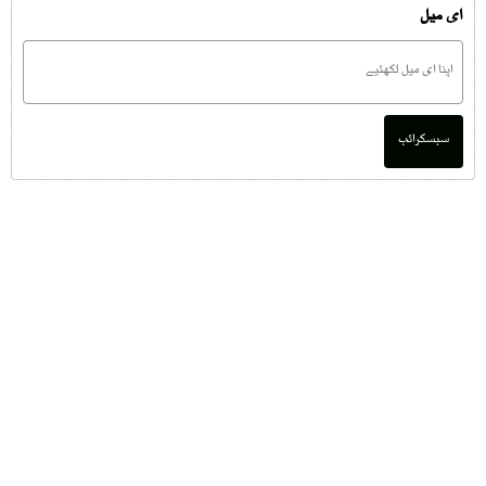
ای میل
سبسکرائب