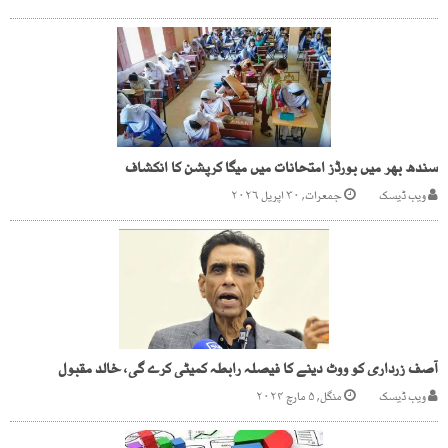
سندھ بھر میں بورڈز امتحانات میں میگا کرپشن کا انکشاف
ویب ڈیسک
جمعرات, ۳۰ اپریل ۲۰۲۶
آصف زرداری کو ووٹ دینے کا فیصلہ رابطہ کمیٹی کرے گی، خالد مقبول
ویب ڈیسک
منگل, ۵ مارچ ۲۰۲۴