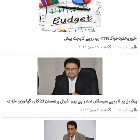
خیبرپختونخواکا1118ارب روپے کابجٹ پیش
ویب ڈیسک
هفته, ۱۹ جون ۲۰۲۱
پیٹرول پر 8 روپے سبسڈی دے ر ہے ہیں ،ڈیزل پرنقصان 23 کا رہ گیا،وزیر خزانہ
ویب ڈیسک
هفته, ۴ جون ۲۰۲۲