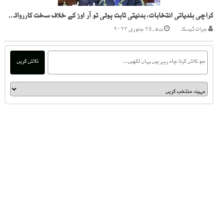
کراچی بلدیاتی انتخابات، بدنیتی ثابت ہوئی تو آر اوز کے خلاف سخت کارروائی ہو گی، چیف الیکشن کمشنر
جرات ڈیسک
بدھ, ۲۵ جنوری ۲۰۲۳
تلاش کریں