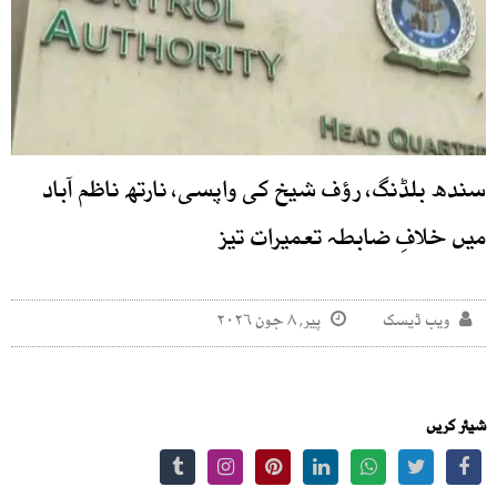
سندھ بلڈنگ، رؤف شیخ کی واپسی، نارتھ ناظم آباد
میں خلافِ ضابطہ تعمیرات تیز
ویب ڈیسک
پیر, ۸ جون ۲۰۲۶
شیئر کریں