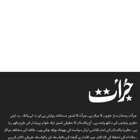
جرأت رجحان ساز خبروں کا مرکز ہے۔جرأت کا تصورِ صحافت روایتی ہے اور نہ لے پالک ۔ یہ اپنی
نظری بنیادوں کے ساتھ پابند ہے۔ آج پاکستان کا حقیقی تصور ایک خوابِ پریشاں کی طرح بکھر رہا
ہے۔ نظریۂ پاکستان کے تمام تقاضے ارذل سیاست کی بھینٹ چڑھ چکے ہیں۔ طاقت کے مختلف مراکز
، مفادات کے تحفظ کی کشاکش میں اقتدار پر گرفت کے بلاواسطہ اور بالواسطہ طریقے تلاش کررہے