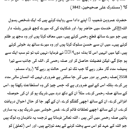
گا’’ (مستدرک علی صحیحین، 3842)
حضرت عمروبن شعیب ؒ اپنے دادا سے روایت کرتے ہیں کہ ایک شخص رسول
اللہﷺکی خدمت میں حاضر ہوا، اور شکایت کی کہ میرے کچھ قریبی رشتہ دار
ہیں جو میرے ساتھ قطع رحمی کرتے ہیں، میں معاف کرتا ہوں اور وہ مجھ پر ظلم
کرتے ہیں۔ میں ان سے حسنِ سلوک کرتا ہوں اور وہ میرے ساتھ بد خوئی کرتے
ہیں، کیا میں انہیں اس کا بدلہ دوں؟ آپؐ نے فرمایا: نہیں تب تو تم سب ایک سے
ہو جاؤ گے، لیکن فضیلت حاصل کر اور صلہ رحمی کر، اللہ کی جانب سے تیرا
ہمیشہ مدد گار مقرر رہے گا جب تک تو اسی حالت پر رہے گا’’ (رواہ مسلم،
2558)صلہ رحمی ہر دور میں کی جا سکتی ہے ضروری نہیں کہ انسان مالی مدد
ہی کرے، بلکہ اس کے لیے ضروری ہے کہ جس چیز کی وہ استطاعت رکھتا ہو، اس
کے ساتھ صلہ رحمی کرے۔ مثلاً ان کے دکھ درد میں شریک ہو کر ان کی حوصلہ
افزائی کرے، ان کے ساتھ اچھی گفتگو کرے، ان کے گھر جا کر حال احوال دریافت
کرے۔ ان کے ساتھ اچھے تعلقات قائم کرے، غمی خوشی میں شریک ہو۔ یہ ساری
باتیں صلہ رحمی میں آتی ہیں ، اللہ تعالیٰ فرماتا ہے ترجمہ یہ نافرمان وہ لوگ ہیں
جو اللہ کے عہد کو اس سے پختہ کرنے کے بعد توڑتے ہیں، اور اس (تعلق) کو