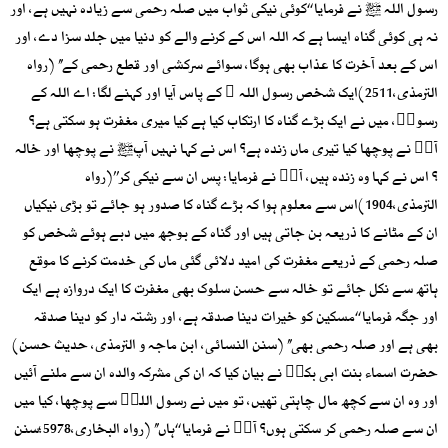
رسول اللہ ﷺ نے فرمایا ‘‘کوئی نیکی ثواب میں صلہ رحمی سے زیادہ نہیں ہے، اور
نہ ہی کوئی گناہ ایسا ہے کہ اللہ اس کے کرنے والے کو دنیا میں جلد سزا دے، اور
اس کے بعد آخرت کا عذاب بھی ہوگا، سوائے سرکشی اور قطع رحمی کے’’ (رواہ
الترمذی،2511)ایک شخص رسول اللہ ؐ کے پاس آیا اور کہنے لگا: اے اللہ کے
رسولؐ، میں نے ایک بڑے گناہ کا ارتکاب کیا ہے کیا میری مغفرت ہو سکتی ہے؟
آپؐ نے پوچھا کیا تیری ماں زندہ ہے؟ اس نے کہا نہیں آپﷺ نے پوچھا اور خالہ
؟ اس نے کہا وہ زندہ ہیں، آپؐ نے فرمایا: پس ان سے نیکی کر’’(رواہ
الترمذی،1904)اس سے معلوم ہوا کہ بڑے گناہ کا صدور ہو جائے تو بڑی نیکیاں
ان کے مٹانے کا ذریعہ بن جاتی ہیں اور گناہ کے بوجھ میں دبے ہوئے شخص کو
صلہ رحمی کے ذریعے مغفرت کی امید دلائی گئی ماں کی خدمت کرنے کا موقع
ہاتھ سے نکل جائے تو خالہ سے حسن سلوک بھی مغفرت کا ایک دروازہ ہے ایک
اور جگہ فرمایا ‘‘مسکین کو خیرات دینا صدقہ ہے، اور رشتہ دار کو دینا صدقہ
بھی ہے اور صلہ رحمی بھی’’ (سنن النسائی، ابن ماجہ و الترمذی، حدیث حسن)
حضرت اسماء بنت ابی بکرؓ نے بیان کیا کہ ان کی مشرکہ والدہ ان سے ملنے آئیں
اور وہ ان سے کچھ مال چاہتی تھیں، تو میں نے رسول اللہؐ سے پوچھا، کیا میں
ان سے صلہ رحمی کر سکتی ہوں؟ آپؐ نے فرمایا ‘‘ہاں’’ (رواہ البخاری،5978؛سنن