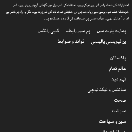
اختیارات کی فضاء راس آتی ہے تو کہیں یہ تعلقات کی امر بیل میں گھٹتی گھِرتی رہتی ہے۔ اس
خودشکن فضا میں پہلے سے زیادہ سچی اور حقیقی صحافت کی ضرورت ہے۔ مگر یہ راہ پرخطر ہے
اور پرآزمائش بھی۔ جرأت ایسی ہی صحافت کی گرم دم جستجو ہے۔
ہمارے بارے میں
ہم سے رابطہ
کاپی رائٹس
پرائیویسی پالیسی
قوائد و ضوابط
پاکستان
عالم تمام
فہم دین
سائنس و ٹیکنالوجی
صحت
معیشت
سیر و سیاحت