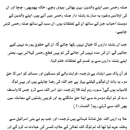
صلہ رحمی میں اپنے والدین، بہن بھائی، بیوی بچے، خالہ پھوپھی، چچا اور ان
کی اولادیں وغیرہ یہ سارے رشتہ دار صلہ رحمی میں آتے ہیں، اپنے والدین کے
دوست احباب جن کے ساتھ ان کے تعلقات ہوں، ان سب کے ساتھ صلہ رحمی کرنی
چاہیے،
جب ان رشتہ داروں کا خیال نہیں رکھا جائے گا، ان کے حقوق پورے نہیں کیے
جائیں گے، ان کی مدد نہیں کی جائے گی تو یہی قطع رحمی کہلاتی ہے۔ یعنی
اپنے رشتہ داروں سے ہر قسم کے تعلقات ختم کرنا،
قر آن پاک میں ارشاد ہے،ترجمہ: قرابت والے کو مسکین اور مسافر کو اس کا حق
دو۔ یہ بات ان لوگوں کیلئے بہتر ہے جو اللہ کی رضا چاہتے ہیں اور یہی لوگ
کامیاب ہوں گے( سورہ روم آیت 38)ترجمہ: نیز اس اللہ سے ڈرو جس کا واسطہ
دے کر تم ایک دوسرے سے اپنا حق مانگتے ہو اور قریبی رشتوں کے معاملہ میں
بھی اللہ سے ڈرتے رہو( النساء: 1)
علا وہ ازیں اللہ جل شانہُ فرماتے ہیں ترجمہ: اور جب ہم نے بنی اسرائیل سے
پختہ عہد لیا تھا کہ تم لوگ اللہ تعالیٰ کے علاوہ کسی کی عبادت نہ کرو گے اور