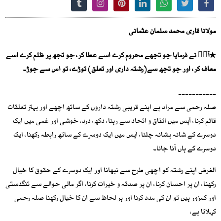
مولانا قاری محمد سلمان عثمانی
٭آپؐ نے فرمایا جو تجھے محروم کرے اسے عطا کر، جو تجھ پر ظلم کرے اسے
معاف کر، اور جو تجھ سے(رشتہ داری اور تعلق) توڑے، تو اس سے جوڑ۔
۔۔۔۔۔۔۔۔۔۔۔
صلہ رحمی سے مراد ہے اپنے قریبی رشتہ داروں کے ساتھ اچھے اور بہتر تعلقات
قائم کرنا، آپس میں اتفاق و اتحاد سے رہنا، دکھ، درد، خوشی اور غمی میں ایک
دوسرے کے شانہ بشانہ چلنا، آپس میں ایک دوسرے کے ساتھ رابطہ رکھنا، ایک
دوسرے کے ہاں آنا جانا۔
الغرض اپنے رشتہ کو اچھی طرح سے نبھانا اور ایک دوسرے کے حقوق کا خیال
رکھنا، ان پر احسان کرنا، ان پر صدقہ و خیرات کرنا، اگر مالی حوالے سے تنگدستی
اور کمزور ہیں تو ان کی مدد کرنا اور ہر لحاظ سے ان کا خیال رکھنا صلہ رحمی
کہلاتا ہے،