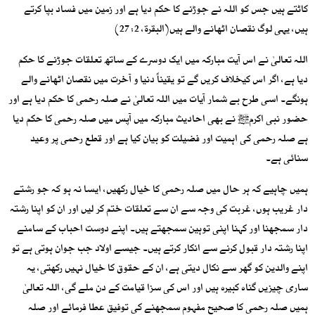
کاٹتے ہیں جس کو اللہ نے جوڑنے کا حکم دیا ہے اور زمین میں فساد بپا کرتے
ہیں، یہی لوگ نقصان اٹھانے والے ہیں(البقرۃ، 2: 27)
اللہ تعالیٰ نے اس آیت مبارکہ میں ایک دوسرے کے ساتھ تعلقات جوڑنے کا حکم
دیا ہے، اگر اس کیخلاف کریں گے تو یقیناً دنیا و آخرت میں نقصان اٹھانے والے
ہونگے۔ اسی طرح بے شمار آیات میں اللہ تعالیٰ نے صلہ رحمی کا حکم دیا ہے اور
حضور نبی اکرمﷺ نے بھی احادیث مبارکہ میں آپس میں صلہ رحمی کا حکم دیا
ہے صلہ رحمی کی اہمیت اور فضیلت کو بیان کیا ہے اور قطع رحمی پر وعید
سنائی ہے۔
ہمیں چاہیے کہ ہر حال میں صلہ رحمی کا خیال رکھیں، ایسا نہ ہو کہ جو رشتے
دار غریب ہوں، غربت کی وجہ سے ان سے تعلقات ختم کر لیں اور ان کو اپنا رشتہ
دار سمجھنا اور کہنا اپنی توہین سمجھتے ہیں۔ اپنے دوست احباب کے سامنے
اپنا رشتہ دار قبول کرنے سے انکار کرتے ہیں۔ جیسے اولاد جب جوان ہوتی ہے تو
اپنے والدین کو گھر سے نکال دیتی ہے، ان کے حقوق کا خیال نہیں رکھتی، یہ
ساری چیزیں گناہ کبیرہ ہیں اور اس کی سزا قیامت کے دن ملے گی، اللہ تعالیٰ
ہمیں صلہ رحمی کا صحیح مفہوم سمجھنے کی توفیق عطا فرمائے اور صلہ