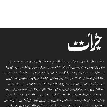
جرأت رجحان ساز خبروں کا مرکز ہے۔جرأت کا تصورِ صحافت روایتی ہے اور نہ لے پالک ۔ یہ اپنی
نظری بنیادوں کے ساتھ پابند ہے۔ آج پاکستان کا حقیقی تصور ایک خوابِ پریشاں کی طرح بکھر رہا
ہے۔ نظریۂ پاکستان کے تمام تقاضے ارذل سیاست کی بھینٹ چڑھ چکے ہیں۔ طاقت کے مختلف مراکز
، مفادات کے تحفظ کی کشاکش میں اقتدار پر گرفت کے بلاواسطہ اور بالواسطہ طریقے تلاش کررہے
ہیں۔قوم کی تاریخی بنیادیں، تہذیبی مزاج اور نظریاتی تشخص سب کچھ داؤ پر ہے۔ ایسے میں
صحافت نے بھی اپنی قینچلی بدل لی ہے۔ یہ کبھی مولانا ظفرعلی خان کی آن بان رکھتی تھی اب یہ
مادی معاشرے میں نام مقام بنانے کا محض ایک ذریعہ ،حیلہ ہے۔صحافت کبھی صداقت کا متن اور
زندگی کا جتن تھی، اب یہ کتاب صداقت کے حاشیے پر اپنی ہی بے آبروئی کی گھٹن ہے۔ اسے کب سے
طاقت وروں نے اپنی باندی بنالیا۔ کہیں یہ دولت کی کنیز ہے تو کہیں طاقت کی پچارن۔ کہیںا سے