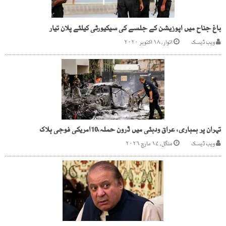
باغ جناح میں اپوزیشن کے جلسے کی سیکیورٹی کیلئے پلان تیار
ویب ڈیسک
اتوار, ۱۸ اکتوبر ۲۰۲۰
تہران پر بمباری، عراق ودبئی میں ڈرون حملہ،10امریکی فوجی ہلاک
ویب ڈیسک
منگل, ۱۷ مارچ ۲۰۲۶