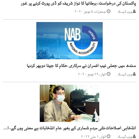
پاکستان کی درخواست، برطانیا کا نواز شریف کو ڈی پورٹ کرنے پر غور
ویب ڈیسک
جمعرات, ۵ نومبر ۲۰۲۰
سندھ میں جعلی نیب افسران نے سرکاری حکام کا جینا دوبھر کردیا
ویب ڈیسک
اتوار, ۲۹ نومبر ۲۰۲۰
انتخابی اصلاحات،نئی مردم شماری کے بغیر عام انتخابات بے معنی ہوں گے، امین الحق
ویب ڈیسک
اتوار, ۱ مئی ۲۰۲۲