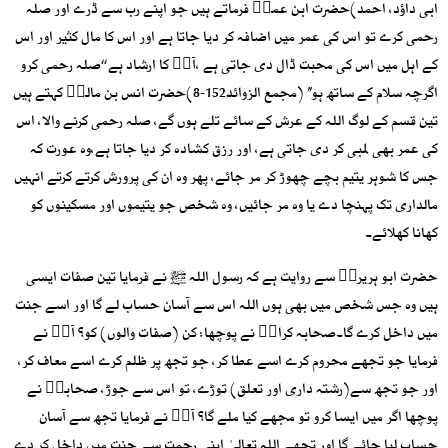
ابی داؤد، احمد)حضرت ابن عمرؓ فرماتے ہیں جو اپنے رب سے ڈرے اور صلہ
رحمی کرے تو اس کی عمر میں اضافہ کر دیا جاتا ہے اور اس کا مال کثیر اور اس
کے اہل میں اس کی محبت ڈال دی جاتی ہے ،آپؐ کا ارشاد ہے ‘‘صلہ رحمی کرو
اگرچہ سلام کے ساتھ ہو’’ (مجمع الزوائد152-8)حضرت انس بن مالکؓ کہتے ہیں
تین قسم کے لوگ اللہ کے عرش کے سائے تلے ہوں گے، صلہ رحمی کرنے والا، اس
کی عمر بھی لمبی کر دی جاتی ہے، اور رزق کشادہ کر دیا جاتا ہے،وہ عورت کہ
جس کا شوہر یتیم بچے چھوڑ کر مر جائے، پھر وہ ان کی پرورش کرتے کرتے انہیں
مالداری تک پہنچا دے یا وہ مر جائیں، وہ شخص جو یتیموں اور مسکینوں کو
کھانا کھلائے۔
حضرت ابو ہریرہؓ سے روایت ہے کہ رسول اللہ ﷺ نے فرمایا تین صفات ایسی
ہیں وہ جس شخص میں بھی ہوں اللہ اس سے آسان حساب لے گا اور اسے جنت
میں داخل کرے گا۔صحابہ کرامؓ نے پوچھا: کن (صفات والوں) کو؟ آپؐ نے
فرمایا جو تجھے محروم کرے اسے عطا کر، جو تجھ پر ظلم کرے اسے معاف کر،
اور جو تجھ سے(رشتہ داری اور تعلق) توڑے، تو اس سے جوڑ، صحابیؓ نے
پوچھا اگر میں ایسا کرو تو مجھے کیا ملے گا؟ آپؐ نے فرمایا تجھ سے آسان
حساب لیا جائے گا اور تجھے اللہ تعالیٰ اپنی رحمت سے جنت میں داخل کر دے