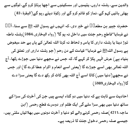
والدین سے، رشتہ داروں، یتیموں اور مسکینوں سے اچھا برتاؤ کرو گے، لوگوں سے
بھلی باتیں کہو گے، نماز کو قائم کرو گے اور زکوٰۃ دیتے رہو گے(البقرۃ: 83)
حضرت جبیر بن مطعمؓ نے خبر دی، کہ انہوں نے رسول اللہ ﷺ سے سنا، آپؐ
نے فرمایا ‘‘قاطع رحم جنت میں داخل نہ ہو گا’’ (رواہ البخاری،5984)رشتہ ناطہ
توڑ دینا یا رشتہ داری کا پاس و لحاظ نہ کرنا اللہ تعالیٰ کے ہاں بے حد مبغوض
ہے رسول اللہﷺ نے فرمایا ‘‘ قیامت کے دن رحم (جو رشتہ داری اور تعلق کی
بنیاد ہے) عرش ِالٰہی پکڑ کر کہے گا، کہ جس نے مجھے دنیا میں جوڑے رکھا، آج
اللہ تعالی بھی اسے جوڑے گا (یعنی اسے انعام و اکرام عطا کرے گا) اور جس
نے مجھے(دنیا میں) کاٹا اسے آج اللہ بھی کاٹ کر رکھ دے گا یعنی سزا دے
گا(رواہ البخاری5989)
احادیث سے ثابت ہے کہ دنیا میں دو گناہ ایسے ہیں جن کی آخرت کی سزا کے
ساتھ دنیا میں بھی سزا ملے گی ایک ظلم اور دوسرے قطع رحمی (ابن
ماجہ،4211)صلہ رحمی کرنے والے کو دنیا و آخرت دونوں میں بھلائیاں ملتی ہیں،
جیسے صلہ رحمی دخول جنت کا ذریعہ ہے۔