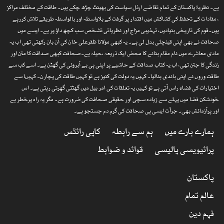
ہے۔ نظریۂ پاکستان کے تمام تقاضے ارذل سیاست کی بھینٹ چڑھ چکے ہیں۔ طاقت کے مختلف مراکز
، مفادات کے تحفظ کی کشاکش میں اقتدار پر گرفت کے بلاواسطہ اور بالواسطہ طریقے تلاش کررہے
ہیں۔قوم کی تاریخی بنیادیں، تہذیبی مزاج اور نظریاتی تشخص سب کچھ داؤ پر ہے۔ ایسے میں
صحافت نے بھی اپنی قینچلی بدل لی ہے۔ یہ کبھی مولانا ظفرعلی خان کی آن بان رکھتی تھی اب یہ
مادی معاشرے میں نام مقام بنانے کا محض ایک ذریعہ ،حیلہ ہے۔صحافت کبھی صداقت کا متن اور
زندگی کا جتن تھی، اب یہ کتاب صداقت کے حاشیے پر اپنی ہی بے آبروئی کی گھٹن ہے۔ اسے کب سے
طاقت وروں نے اپنی باندی بنالیا۔ کہیں یہ دولت کی کنیز ہے تو کہیں طاقت کی پچارن۔ کہیںا سے
اختیارات کی فضاء راس آتی ہے تو کہیں یہ تعلقات کی امر بیل میں گھٹتی گھِرتی رہتی ہے۔ اس
خودشکن فضا میں پہلے سے زیادہ سچی اور حقیقی صحافت کی ضرورت ہے۔ مگر یہ راہ پرخطر ہے
اور پرآزمائش بھی۔ جرأت ایسی ہی صحافت کی گرم دم جستجو ہے۔
ہمارے بارے میں
ہم سے رابطہ
کاپی رائٹس
پرائیویسی پالیسی
قوائد و ضوابط
پاکستان
عالم تمام
فہم دین