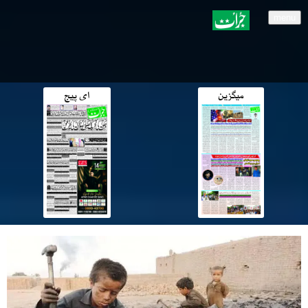
menu
میگزین
ای پیج