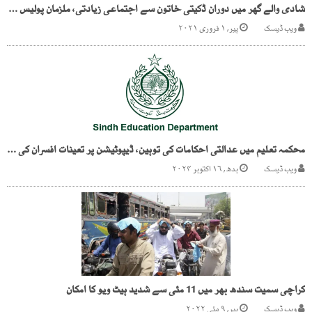
شادی والے گھر میں دوران ڈکیتی خاتون سے اجتماعی زیادتی، ملزمان پولیس اہلکار تاحال آزاد
ویب ڈیسک
پیر, ۱ فروری ۲۰۲۱
محکمہ تعلیم میں عدالتی احکامات کی توہین، ڈیپوٹیشن پر تعینات افسران کی پردہ داری
ویب ڈیسک
بدھ, ۱۶ اکتوبر ۲۰۲۴
کراچی سمیت سندھ بھر میں 11 مئی سے شدید ہیٹ ویو کا امکان
ویب ڈیسک
پیر, ۹ مئی ۲۰۲۲