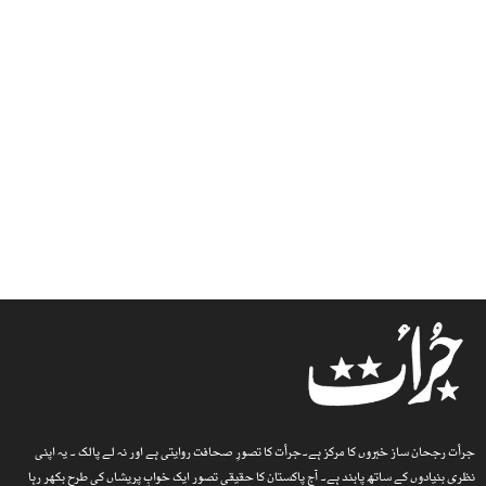
جرأت رجحان ساز خبروں کا مرکز ہے۔جرأت کا تصورِ صحافت روایتی ہے اور نہ لے پالک ۔ یہ اپنی
نظری بنیادوں کے ساتھ پابند ہے۔ آج پاکستان کا حقیقی تصور ایک خوابِ پریشاں کی طرح بکھر رہا