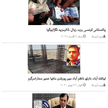
پاکستانی کرنسی روبہ زوال ،ڈالرمزید تگڑاہوگیا
ویب ڈیسک
بدھ, ۴ اگست ۲۰۲۱
لیاقت آباد، نارتھ ناظم آباد میں پورشن مافیا عمیر سناراسرگرم
ویب ڈیسک
اتوار, ۲۲ نومبر ۲۰۲۰