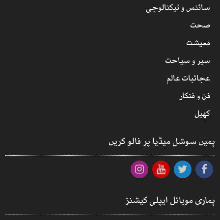
سائنس و ٹیکنالوجی
صحت
معیشت
سیر و سیاحت
عجائبات عالم
فن و فنکار
کھیل
ہمیں سوشل میڈیا پر فالو کریں
ہماری موبائل ایپلی کیشنز