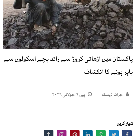
پاکستان میں اڑھائی کروڑ سے زائد بچے اسکولوں سے
باہر ہونے کا انکشاف
جرات ڈیسک
پیر, ۶ جولائی ۲۰۲۶
شیئر کریں