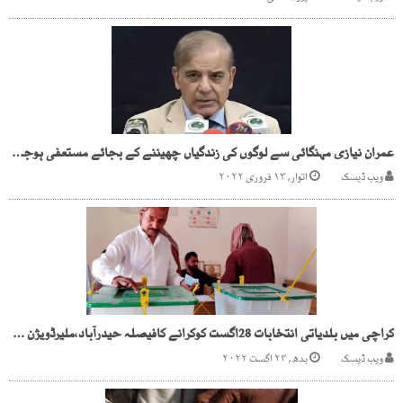
عمران نیازی مہنگائی سے لوگوں کی زندگیاں چھیننے کے بجائے مستعفی ہوجائیں شہبازشریف
ویب ڈیسک
اتوار, ۱۳ فروری ۲۰۲۲
کراچی میں بلدیاتی انتخابات 28اگست کوکرانے کافیصلہ حیدرآباد،ملیرڈویژن میں ملتوی
ویب ڈیسک
بدھ, ۲۴ اگست ۲۰۲۲