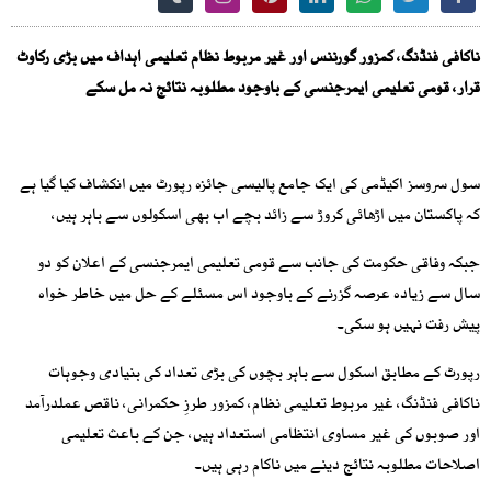
ناکافی فنڈنگ، کمزور گورننس اور غیر مربوط نظام تعلیمی اہداف میں بڑی رکاوٹ
قرار، قومی تعلیمی ایمرجنسی کے باوجود مطلوبہ نتائج نہ مل سکے
سول سروسز اکیڈمی کی ایک جامع پالیسی جائزہ رپورٹ میں انکشاف کیا گیا ہے
کہ پاکستان میں اڑھائی کروڑ سے زائد بچے اب بھی اسکولوں سے باہر ہیں،
جبکہ وفاقی حکومت کی جانب سے قومی تعلیمی ایمرجنسی کے اعلان کو دو
سال سے زیادہ عرصہ گزرنے کے باوجود اس مسئلے کے حل میں خاطر خواہ
پیش رفت نہیں ہو سکی۔
رپورٹ کے مطابق اسکول سے باہر بچوں کی بڑی تعداد کی بنیادی وجوہات
ناکافی فنڈنگ، غیر مربوط تعلیمی نظام، کمزور طرزِ حکمرانی، ناقص عملدرآمد
اور صوبوں کی غیر مساوی انتظامی استعداد ہیں، جن کے باعث تعلیمی
اصلاحات مطلوبہ نتائج دینے میں ناکام رہی ہیں۔