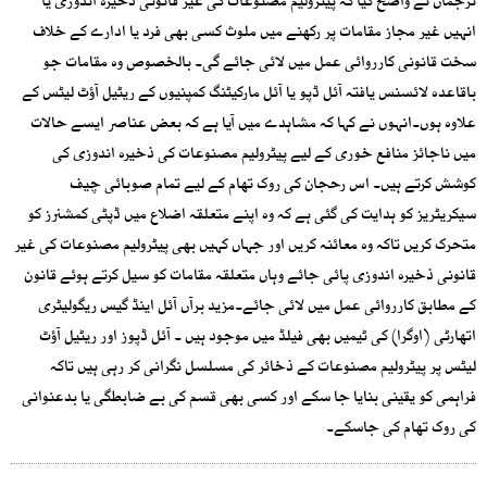
ترجمان نے واضح کیا کہ پیٹرولیم مصنوعات کی غیر قانونی ذخیرہ اندوزی یا
انہیں غیر مجاز مقامات پر رکھنے میں ملوث کسی بھی فرد یا ادارے کے خلاف
سخت قانونی کارروائی عمل میں لائی جائے گی۔ بالخصوص وہ مقامات جو
باقاعدہ لائسنس یافتہ آئل ڈپو یا آئل مارکیٹنگ کمپنیوں کے ریٹیل آؤٹ لیٹس کے
علاوہ ہوں۔انہوں نے کہا کہ مشاہدے میں آیا ہے کہ بعض عناصر ایسے حالات
میں ناجائز منافع خوری کے لیے پیٹرولیم مصنوعات کی ذخیرہ اندوزی کی
کوشش کرتے ہیں۔ اس رحجان کی روک تھام کے لیے تمام صوبائی چیف
سیکریٹریز کو ہدایت کی گئی ہے کہ وہ اپنے متعلقہ اضلاع میں ڈپٹی کمشنرز کو
متحرک کریں تاکہ وہ معائنہ کریں اور جہاں کہیں بھی پیٹرولیم مصنوعات کی غیر
قانونی ذخیرہ اندوزی پائی جائے وہاں متعلقہ مقامات کو سیل کرتے ہوئے قانون
کے مطابق کارروائی عمل میں لائی جائے۔مزید برآں آئل اینڈ گیس ریگولیٹری
اتھارٹی (اوگرا) کی ٹیمیں بھی فیلڈ میں موجود ہیں ۔ آئل ڈپوز اور ریٹیل آؤٹ
لیٹس پر پیٹرولیم مصنوعات کے ذخائر کی مسلسل نگرانی کر رہی ہیں تاکہ
فراہمی کو یقینی بنایا جا سکے اور کسی بھی قسم کی بے ضابطگی یا بدعنوانی
کی روک تھام کی جاسکے۔