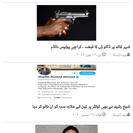
شہر قائد پر ڈاکو ؤں کا قبضہ ، کراچی پولیس ناکام
ویب ڈیسک
پیر, ۲۴ جون ۲۰۲۴
شیخ رشید نے بھی ٹوئٹر پر تین کے علاوہ سب کو ان فالو کر دیا
ویب ڈیسک
هفته, ۱۹ دسمبر ۲۰۲۰