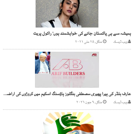
ہمیشہ سے ہی پاکستان جانے کی خواہشمند ہوں' راکول پریت
ویب ڈیسک
منگل, ۲۵ مئی ۲۰۲۱
عارف بلڈر کی ہیرا پھیری،مصطفی بنگلوز ہاؤسنگ اسکیم میں کروڑوں کی اراضی پر قبضے
ویب ڈیسک
منگل, ۹ جون ۲۰۲۶