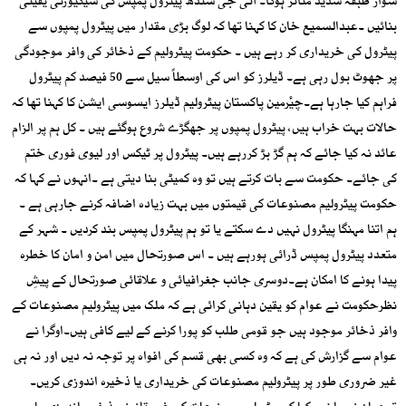
سوار طبقہ شدید متاثر ہوگا۔ آئی جی سندھ پیٹرول پمپس کی سیکیورٹی یقینی
بنائیں ۔عبدالسمیع خان کا کہنا تھا کہ لوگ بڑی مقدار میں پیٹرول پمپوں سے
پیٹرول کی خریداری کر رہے ہیں ۔ حکومت پیٹرولیم کے ذخائر کی وافر موجودگی
پر جھوٹ بول رہی ہے۔ ڈیلرز کو اس کی اوسطاً سیل سے 50 فیصد کم پیٹرول
فراہم کیا جارہا ہے۔چیٔرمین پاکستان پیٹرولیم ڈیلرز ایسوسی ایشن کا کہنا تھا کہ
حالات بہت خراب ہیں، پیٹرول پمپوں پر جھگڑے شروع ہوگئے ہیں ۔ کل ہم پر الزام
عائد نہ کیا جائے کہ ہم گڑ بڑ کررہے ہیں۔ پیٹرول پر ٹیکس اور لیوی فوری ختم
کی جائے۔ حکومت سے بات کرتے ہیں تو وہ کمیٹی بنا دیتی ہے ۔انہوں نے کہا کہ
حکومت پیٹرولیم مصنوعات کی قیمتوں میں بہت زیادہ اضافہ کرنے جارہی ہے ۔
ہم اتنا مہنگا پیٹرول نہیں دے سکتے یا تو ہم پیٹرول پمپس بند کردیں ۔ شہر کے
متعدد پیٹرول پمپس ڈرائی ہورہے ہیں ۔ اس صورتحال میں امن و امان کا خطرہ
پیدا ہونے کا امکان ہے۔دوسری جانب جغرافیائی و علاقائی صورتحال کے پیشِ
نظرحکومت نے عوام کو یقین دہانی کرائی ہے کہ ملک میں پیٹرولیم مصنوعات کے
وافر ذخائر موجود ہیں جو قومی طلب کو پورا کرنے کے لیے کافی ہیں۔اوگرا نے
عوام سے گزارش کی ہے کہ وہ کسی بھی قسم کی افواہ پر توجہ نہ دیں اور نہ ہی
غیر ضروری طور پر پیٹرولیم مصنوعات کی خریداری یا ذخیرہ اندوزی کریں۔