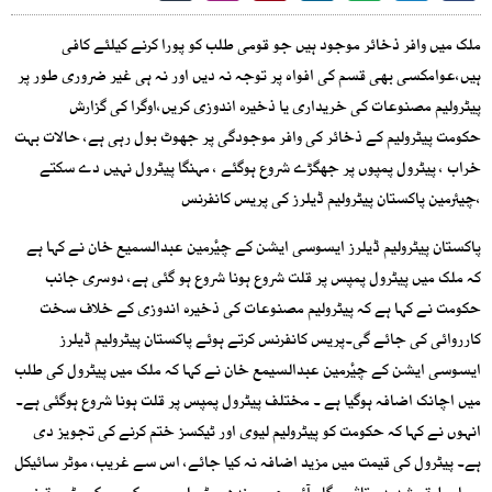
ملک میں وافر ذخائر موجود ہیں جو قومی طلب کو پورا کرنے کیلئے کافی
ہیں،عوامکسی بھی قسم کی افواہ پر توجہ نہ دیں اور نہ ہی غیر ضروری طور پر
پیٹرولیم مصنوعات کی خریداری یا ذخیرہ اندوزی کریں،اوگرا کی گزارش
حکومت پیٹرولیم کے ذخائر کی وافر موجودگی پر جھوٹ بول رہی ہے، حالات بہت
خراب ، پیٹرول پمپوں پر جھگڑے شروع ہوگئے ، مہنگا پیٹرول نہیں دے سکتے
،چیئرمین پاکستان پیٹرولیم ڈیلرز کی پریس کانفرنس
پاکستان پیٹرولیم ڈیلرز ایسوسی ایشن کے چیٔرمین عبدالسمیع خان نے کہا ہے
کہ ملک میں پیٹرول پمپس پر قلت شروع ہونا شروع ہو گئی ہے، دوسری جانب
حکومت نے کہا ہے کہ پیٹرولیم مصنوعات کی ذخیرہ اندوزی کے خلاف سخت
کارروائی کی جائے گی۔پریس کانفرنس کرتے ہوئے پاکستان پیٹرولیم ڈیلرز
ایسوسی ایشن کے چیٔرمین عبدالسیمع خان نے کہا کہ ملک میں پیٹرول کی طلب
میں اچانک اضافہ ہوگیا ہے ۔ مختلف پیٹرول پمپس پر قلت ہونا شروع ہوگئی ہے۔
انہوں نے کہا کہ حکومت کو پیٹرولیم لیوی اور ٹیکسز ختم کرنے کی تجویز دی
ہے۔ پیٹرول کی قیمت میں مزید اضافہ نہ کیا جائے، اس سے غریب، موٹر سائیکل