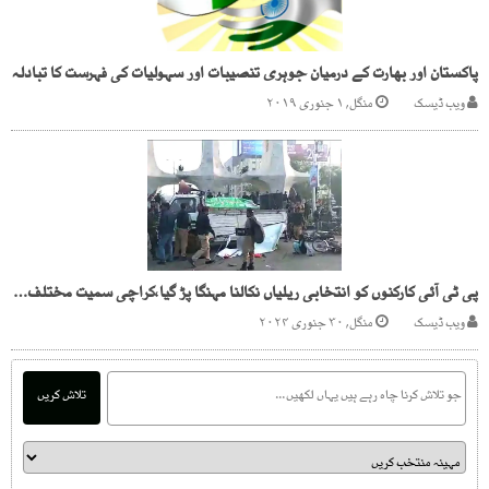
پاکستان اور بھارت کے درمیان جوہری تنصیبات اور سہولیات کی فہرست کا تبادلہ
ویب ڈیسک
منگل, ۱ جنوری ۲۰۱۹
پی ٹی آئی کارکنوں کو انتخابی ریلیاں نکالنا مہنگا پڑ گیا،کراچی سمیت مختلف شہروں میں پرچے
ویب ڈیسک
منگل, ۳۰ جنوری ۲۰۲۴
تلاش کریں