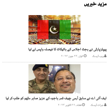
مزید خبریں
پیپلزپارٹی نے بجٹ اجلاس کے بائیکاٹ کا فیصلہ واپس لے لیا
ویب ڈیسک
اتوار, ۲۳ جون ۲۰۲۴
ایف آئی اے نے سابق آرمی چیف قمر باجوہ کے عزیز صابر مٹھو کو طلب کر لیا
جرات ڈیسک
هفته, ۲۱ اکتوبر ۲۰۲۳