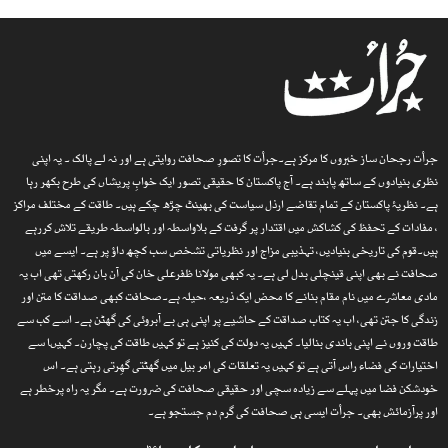
جرأت رجحان ساز خبروں کا مرکز ہے۔جرأت کا تصورِ صحافت روایتی ہے اور نہ لے پالک ۔ یہ اپنی
نظری بنیادوں کے ساتھ پابند ہے۔ آج پاکستان کا حقیقی تصور ایک خوابِ پریشاں کی طرح بکھر رہا
ہے۔ نظریۂ پاکستان کے تمام تقاضے ارذل سیاست کی بھینٹ چڑھ چکے ہیں۔ طاقت کے مختلف مراکز
، مفادات کے تحفظ کی کشاکش میں اقتدار پر گرفت کے بلاواسطہ اور بالواسطہ طریقے تلاش کررہے
ہیں۔قوم کی تاریخی بنیادیں، تہذیبی مزاج اور نظریاتی تشخص سب کچھ داؤ پر ہے۔ ایسے میں
صحافت نے بھی اپنی قینچلی بدل لی ہے۔ یہ کبھی مولانا ظفرعلی خان کی آن بان رکھتی تھی اب یہ
مادی معاشرے میں نام مقام بنانے کا محض ایک ذریعہ ،حیلہ ہے۔صحافت کبھی صداقت کا متن اور
زندگی کا جتن تھی، اب یہ کتاب صداقت کے حاشیے پر اپنی ہی بے آبروئی کی گھٹن ہے۔ اسے کب سے
طاقت وروں نے اپنی باندی بنالیا۔ کہیں یہ دولت کی کنیز ہے تو کہیں طاقت کی پچارن۔ کہیںا سے
اختیارات کی فضاء راس آتی ہے تو کہیں یہ تعلقات کی امر بیل میں گھٹتی گھِرتی رہتی ہے۔ اس
خودشکن فضا میں پہلے سے زیادہ سچی اور حقیقی صحافت کی ضرورت ہے۔ مگر یہ راہ پرخطر ہے
اور پرآزمائش بھی۔ جرأت ایسی ہی صحافت کی گرم دم جستجو ہے۔