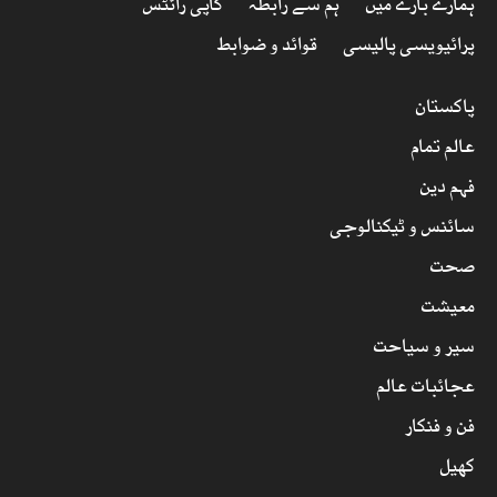
ہمارے بارے میں
ہم سے رابطہ
کاپی رائٹس
پرائیویسی پالیسی
قوائد و ضوابط
پاکستان
عالم تمام
فہم دین
سائنس و ٹیکنالوجی
صحت
معیشت
سیر و سیاحت
عجائبات عالم
فن و فنکار
کھیل