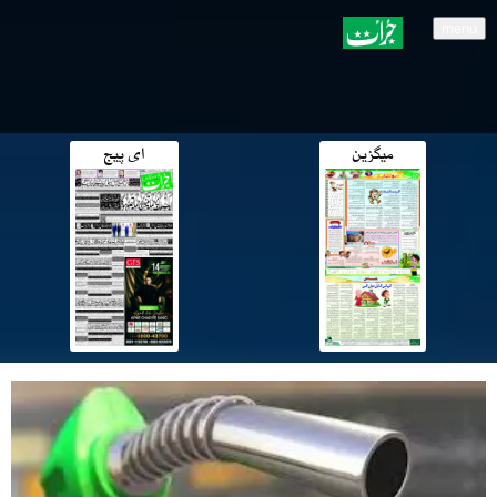
menu
میگزین
ای پیج