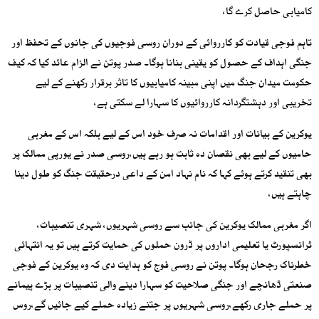
کامیابی حاصل کرے گا،
تاہم فوجی قیادت کو کارروائی کے دوران روسی فوجیوں کی جانوں کے تحفظ اور
جنگی اہداف کے حصول کو یقینی بنانا ہوگا۔ صدر پوتن نے الزام عائد کیا کہ کیف
حکومت میدان جنگ میں اپنی مبینہ کامیابیوں کا تاثر برقرار رکھنے کے لیے
تخریبی اور دہشتگردانہ کارروائیوں کا سہارا لے سکتی ہے،
یوکرین کے بیانات اور اقدامات نہ صرف خود اس کے لیے بلکہ اس کے مغربی
حامیوں کے لیے بھی نقصان دہ ثابت ہو رہے ہیں،روسی صدر نے یورپی ممالک پر
بھی تنقید کرتے ہوئے کہا کہ نام نہاد امن کے داعی درحقیقت جنگ کو طول دینا
چاہتے ہیں،
اگر مغربی ممالک یوکرین کی جانب سے روسی شہریوں، شہری تنصیبات،
ٹرانسپورٹ یا تعلیمی اداروں پر ڈرون حملوں کی حمایت کرتے ہیں تو یہ انتہائی
خطرناک رجحان ہوگا۔ پوتن نے روسی فوج کو ہدایت دی کہ وہ یوکرین کے فوجی
صنعتی ڈھانچے اور جنگی صلاحیت کو سہارا دینے والی تنصیبات پر بڑے پیمانے
پر حملے جاری رکھے،روسی شہریوں پر جتنے زیادہ حملے کیے جائیں گے،روس