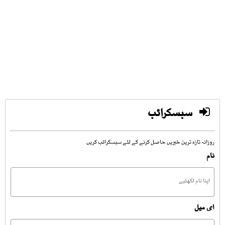
سبسکرائب
روزانہ تازہ ترین خبریں حاصل کرنے کے لئے سبسکرائب کریں
نام
ای میل