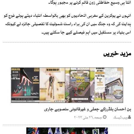
اتنا ہی وسیع حفاظتی زون قائم کرنے پر مجبور ہوگا۔
انہوں نے یوکرین کے مغربی اتحادیوں کو بھی بالواسطہ انتباہ دیتے ہوئے فوج کو
ہدایت کی کہ وہ جنگ میں ان کی براہ راست شمولیت کا تفصیلی جائزہ لے کیونکہ
اس بنیاد پر مستقبل میں اہم فیصلے کیے جا سکتے ہیں۔
مزید خبریں
بن احسان بلڈرزکے جعلی و غیرقانونی منصوبے جاری
ویب ڈیسک
جمعه, ۲۶ مئی ۲۰۲۳