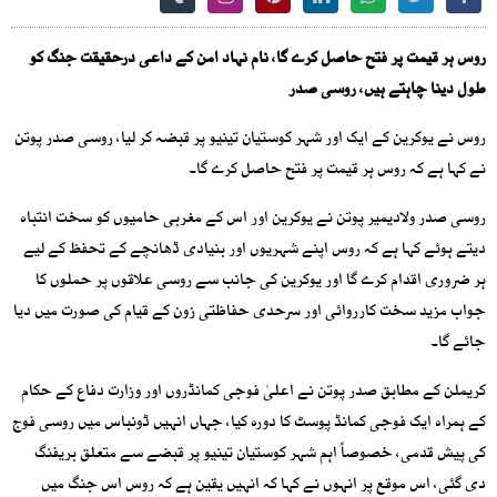
روس ہر قیمت پر فتح حاصل کرے گا، نام نہاد امن کے داعی درحقیقت جنگ کو
طول دینا چاہتے ہیں، روسی صدر
روس نے یوکرین کے ایک اور شہر کوستیان تینیو پر قبضہ کر لیا، روسی صدر پوتن
نے کہا ہے کہ روس ہر قیمت پر فتح حاصل کرے گا۔
روسی صدر ولادیمیر پوتن نے یوکرین اور اس کے مغربی حامیوں کو سخت انتباہ
دیتے ہوئے کہا ہے کہ روس اپنے شہریوں اور بنیادی ڈھانچے کے تحفظ کے لیے
ہر ضروری اقدام کرے گا اور یوکرین کی جانب سے روسی علاقوں پر حملوں کا
جواب مزید سخت کارروائی اور سرحدی حفاظتی زون کے قیام کی صورت میں دیا
جائے گا۔
کریملن کے مطابق صدر پوتن نے اعلیٰ فوجی کمانڈروں اور وزارت دفاع کے حکام
کے ہمراہ ایک فوجی کمانڈ پوسٹ کا دورہ کیا، جہاں انہیں ڈونباس میں روسی فوج
کی پیش قدمی، خصوصاً اہم شہر کوستیان تینیو پر قبضے سے متعلق بریفنگ
دی گئی، اس موقع پر انہوں نے کہا کہ انہیں یقین ہے کہ روس اس جنگ میں