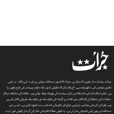
جرأت رجحان ساز خبروں کا مرکز ہے۔جرأت کا تصورِ صحافت روایتی ہے اور نہ لے پالک ۔ یہ اپنی
نظری بنیادوں کے ساتھ پابند ہے۔ آج پاکستان کا حقیقی تصور ایک خوابِ پریشاں کی طرح بکھر رہا
ہے۔ نظریۂ پاکستان کے تمام تقاضے ارذل سیاست کی بھینٹ چڑھ چکے ہیں۔ طاقت کے مختلف مراکز
، مفادات کے تحفظ کی کشاکش میں اقتدار پر گرفت کے بلاواسطہ اور بالواسطہ طریقے تلاش کررہے
ہیں۔قوم کی تاریخی بنیادیں، تہذیبی مزاج اور نظریاتی تشخص سب کچھ داؤ پر ہے۔ ایسے میں
صحافت نے بھی اپنی قینچلی بدل لی ہے۔ یہ کبھی مولانا ظفرعلی خان کی آن بان رکھتی تھی اب یہ