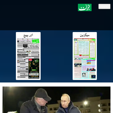
menu
میگزین
ای پیج