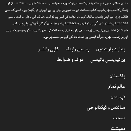
مادی معاشرے میں نام مقام بنانے کا محض ایک ذریعہ ،حیلہ ہے۔صحافت کبھی صداقت کا متن اور
زندگی کا جتن تھی، اب یہ کتاب صداقت کے حاشیے پر اپنی ہی بے آبروئی کی گھٹن ہے۔ اسے کب سے
طاقت وروں نے اپنی باندی بنالیا۔ کہیں یہ دولت کی کنیز ہے تو کہیں طاقت کی پچارن۔ کہیںا سے
اختیارات کی فضاء راس آتی ہے تو کہیں یہ تعلقات کی امر بیل میں گھٹتی گھِرتی رہتی ہے۔ اس
خودشکن فضا میں پہلے سے زیادہ سچی اور حقیقی صحافت کی ضرورت ہے۔ مگر یہ راہ پرخطر ہے
اور پرآزمائش بھی۔ جرأت ایسی ہی صحافت کی گرم دم جستجو ہے۔
ہمارے بارے میں
ہم سے رابطہ
کاپی رائٹس
پرائیویسی پالیسی
قوائد و ضوابط
پاکستان
عالم تمام
فہم دین
سائنس و ٹیکنالوجی
صحت
معیشت