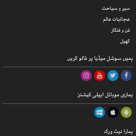
سیر و سیاحت
عجائبات عالم
فن و فنکار
کھیل
ہمیں سوشل میڈیا پر فالو کریں
ہماری موبائل ایپلی کیشنز
ہمارا نیٹ ورک