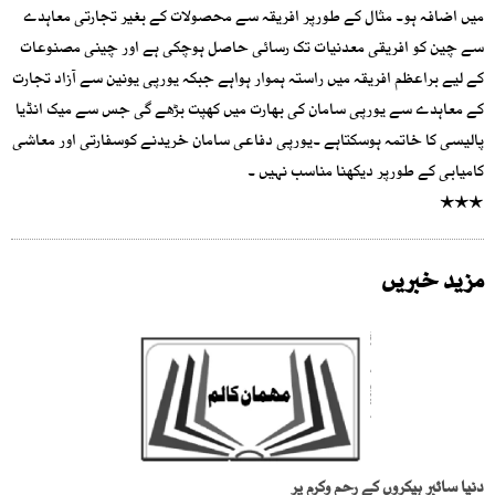
میں اضافہ ہو۔ مثال کے طورپر افریقہ سے محصولات کے بغیر تجارتی معاہدے
سے چین کو افریقی معدنیات تک رسائی حاصل ہوچکی ہے اور چینی مصنوعات
کے لیے براعظم افریقہ میں راستہ ہموار ہواہے جبکہ یورپی یونین سے آزاد تجارت
کے معاہدے سے یورپی سامان کی بھارت میں کھپت بڑھے گی جس سے میک انڈیا
پالیسی کا خاتمہ ہوسکتاہے ۔یورپی دفاعی سامان خریدنے کوسفارتی اور معاشی
کامیابی کے طورپر دیکھنا مناسب نہیں ۔
٭٭٭
مزید خبریں
دنیا سائبر ہیکروں کے رحم وکرم پر