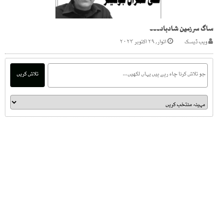
ساگ سرزمین شادباد۔۔۔
ویب ڈیسک
اتوار, ۲۹ اکتوبر ۲۰۲۳
تلاش کریں