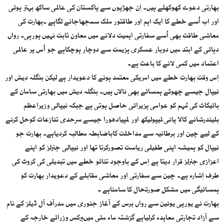
بھارتی دعوے کھوکھلے ہیں۔ اِن جھڑپوں سے پاکستان کی عالمی ساکھ بہتر ہوئی
اور اب اُسے خطے کا ایک اہم اور طاقتور ملک سمجھاجانے لگاہے ۔بھارت کی
معاشی طاقت بھی اُسے سفارتی اہمیت دلانے میں معاون ثابت نہیں ہورہی۔ رواں
دہائی کے ابتد میں دوبار عسکری ہزیمت سے دوچار ہوچکاہے جو اُس پر عالمی
اعتماد میں کمی لانے کا باعث ہے۔
اِس وقت بھارت خطے میں امریکی معتمد ہونے کا دعویدار ہے لیکن بنگلہ دیش اور
نیپال جیسے چھوٹے ہمسائے بھی نالاں ہیں۔ بنگلہ دیش میں بھارتی سامان کے
بائیکاٹ کی مُہم کو عوامی پزیرائی حاصل ہوتی ہے جبکہ نیپالی وزیراعظم
بلیندرشانے کالا پانی،لیپولیکھ اور لمپیادھورا جیسے سرحدی تنازعات کوحل کرنے
کے لیے چین اور برطانیہ سے مداخلت کاباضابطہ مطالبہ کردیاہے۔ بھارت جو
نیپال کو ہمیشہ اپنی طفیلی ریاست تصورکرتا تھا اور نیپالی جنرلز کو اپنے
اعزازی جنرلز قرار دیتا ہے اِس کے باوجود تنائو خطے میں تبدیلی کی کروٹ کی
طرف اِشارہ ہے۔ چین سے سفارتی اور معاشی مقابلے کے دعویدار بھارت کو
ہمسائیگی میں مشکل صورتحال کا سامناہے ۔
بھارت نے یورپی یونین سے رواں برس کے آغاز جنوری میں مدرآف آل ڈیلز کے نام
سے آزاد تجارتی معاہدہ کرلیاہے گزشتہ ماہ مئی میںبرکس وزرائے خارجہ کے