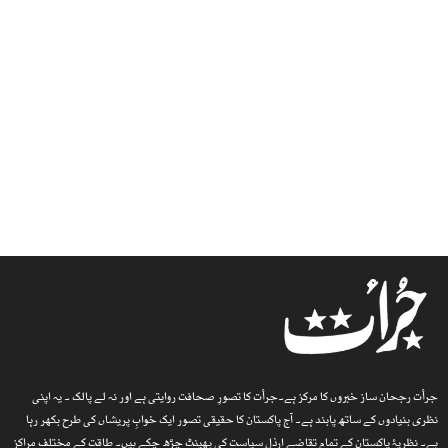
جرأت رجحان ساز خبروں کا مرکز ہے۔جرأت کا تصورِ صحافت روایتی ہے اور نہ لے پالک ۔ یہ اپنی
نظری بنیادوں کے ساتھ پابند ہے۔ آج پاکستان کا حقیقی تصور ایک خوابِ پریشاں کی طرح بکھر رہا
ہے۔ نظریۂ پاکستان کے تمام تقاضے ارذل سیاست کی بھینٹ چڑھ چکے ہیں۔ طاقت کے مختلف مراکز