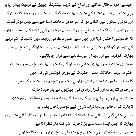
جیسے خود مختار علاقے اور لداخ کے قریب پینگونگ جھیل کے نزدیک پیش آیا یہ
وہی جگہ ہے جہاں 1962 کی چین وبھارت جنگ کے نتیجے میں سرحد کا تعین کیا
اور دونوں ملکوں میں اتفاق ہوا کہ سرحدی محافظ اسلحے سے لیس ہوکر گشت
نہیں کریں گے بلکہ غیر مسلح رہیں گے بیس فوجیوں کی ہلاکت کے باوجود بھارت
کا خاموشی اختیار کرنا اور چین سے اعلیٰ سطحی روابط میں کشیدگی کم کرنے
کی کوشش کرناکمزوری کی طرف اِشارہ تھاجس سے دنیا جان گئی کہ چین سے
بھارت خوفزدہ ہے اور میدان میںمقابلے سے فرار چاہتاہے۔
سرحدی جھڑپ میں بھاری جانی نقصان کے باوجود بھارت و چین میں تجارت
ختم نہ ہوئی حالانکہ دہلی حکومت نے پوری کوشش کی کہ چین
کا متبادل تلاش کیا جائے لیکن بھارتی تاجر وں کاچین پر انحصار کم نہ ہوا۔
سرحدی تنازعات اور گلوان وادی کی جھڑپوں کے باوجودتجارت
جاری رہی اور پھر پانچ برس کے تعطل کے بعد جب دونوں ممالک نے سرحدی
تجارت کی بحالی پر مذاکرات شروع کیے توصورتحال یکدم ہی
بدلتی چلی گئی اگرمالی سال 2026کے اعدادوشمار پر طائرانہ نگاہ ڈالی جائے تو
بھارت کا چین ایسا سب سے بڑاتجارتی شراکت دار نظر آتا ہے
جس نے امریکہ کو بھی پیچھے چھوڑ دیا ہے۔ چین اور بھارت کا تجارتی