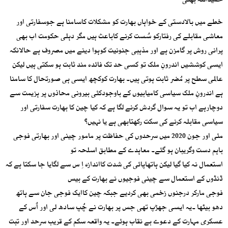
حمیداللہ بھٹی
خطے میں بالادستی کے خواہاں بھارت کو مشکلات کاسامنا ہے جوسفارتی اور
معاشی مقابلے کی رفتارکو سُست کرنے کاباعث ہیں مگر دہلی حکومت اب بھی
پرانی روش پر گامزن ہے اور مذہبی جنونیت کوہوا دینے میں مصروف ہے حالانکہ
ایسی کوششیں اندرونِ ملک تو کسی حد تک فائدہ مند ثابت ہو سکتی ہیں لیکن
عالمی سطح پر مُضر ثابت ہوتی ہیں۔ بھارت کوکچھ ایسی ہی صورتحال کا سامنا
ہے اندرونِ ملک سیاسی کامیابیوں کے باوجودکئی بیرونی محاذوں پر ہزیمت سے
دوچارہے اب تو یہ سوال گردش کرنے لگا ہے کہ کیا چین کا بھارت سفارتی اور
سیاسی مقابلہ کرنے کی سکت رکھتابھی ہے یا نہیں؟
مئی اور جون 2020 میں سرحدوں کی حفاظت پر مامور چینی اور بھارتی فوجی
باہم دست وگریبان ہو گئے۔ معاہدے کے مطابق اسلحہ تو
استعمال نہ کیا گیا لیکن ہاتھاپائی کی شدت کااندازہ اِ س سے لگایا جا سکتا ہے کہ
ڈنڈوں کے استعمال سے چینی فوجیوں نے بھارت کے بیس
فوجی مارکر درجنوں زخمی بھی کردیے جبکہ چین کاایک فوجی جان سے ہاتھ
دھو بیٹھا ۔یہ ایسی جھڑپ تھی جس پر بھارت نے چُپ سادھ لی اور اُس کے
عسکری مہارت کے دعوے بے نقاب ہوئے۔ یہ واقعہ سکم کے قریب سرحد اور تبت