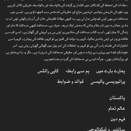
، مفادات کے تحفظ کی کشاکش میں اقتدار پر گرفت کے بلاواسطہ اور بالواسطہ طریقے تلاش کررہے
ہیں۔قوم کی تاریخی بنیادیں، تہذیبی مزاج اور نظریاتی تشخص سب کچھ داؤ پر ہے۔ ایسے میں
صحافت نے بھی اپنی قینچلی بدل لی ہے۔ یہ کبھی مولانا ظفرعلی خان کی آن بان رکھتی تھی اب یہ
مادی معاشرے میں نام مقام بنانے کا محض ایک ذریعہ ،حیلہ ہے۔صحافت کبھی صداقت کا متن اور
زندگی کا جتن تھی، اب یہ کتاب صداقت کے حاشیے پر اپنی ہی بے آبروئی کی گھٹن ہے۔ اسے کب سے
طاقت وروں نے اپنی باندی بنالیا۔ کہیں یہ دولت کی کنیز ہے تو کہیں طاقت کی پچارن۔ کہیںا سے
اختیارات کی فضاء راس آتی ہے تو کہیں یہ تعلقات کی امر بیل میں گھٹتی گھِرتی رہتی ہے۔ اس
خودشکن فضا میں پہلے سے زیادہ سچی اور حقیقی صحافت کی ضرورت ہے۔ مگر یہ راہ پرخطر ہے
اور پرآزمائش بھی۔ جرأت ایسی ہی صحافت کی گرم دم جستجو ہے۔
ہمارے بارے میں
ہم سے رابطہ
کاپی رائٹس
پرائیویسی پالیسی
قوائد و ضوابط
پاکستان
عالم تمام
فہم دین
سائنس و ٹیکنالوجی