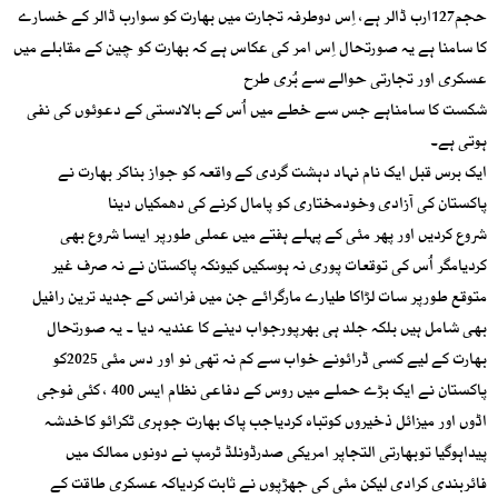
حجم127ارب ڈالر ہے، اِس دوطرفہ تجارت میں بھارت کو سوارب ڈالر کے خسارے
کا سامنا ہے یہ صورتحال اِس امر کی عکاس ہے کہ بھارت کو چین کے مقابلے میں
عسکری اور تجارتی حوالے سے بُری طرح
شکست کا سامناہے جس سے خطے میں اُس کے بالادستی کے دعوئوں کی نفی
ہوتی ہے۔
ایک برس قبل ایک نام نہاد دہشت گردی کے واقعہ کو جواز بناکر بھارت نے
پاکستان کی آزادی وخودمختاری کو پامال کرنے کی دھمکیاں دینا
شروع کردیں اور پھر مئی کے پہلے ہفتے میں عملی طورپر ایسا شروع بھی
کردیامگر اُس کی توقعات پوری نہ ہوسکیں کیونکہ پاکستان نے نہ صرف غیر
متوقع طورپر سات لڑاکا طیارے مارگرائے جن میں فرانس کے جدید ترین رافیل
بھی شامل ہیں بلکہ جلد ہی بھرپورجواب دینے کا عندیہ دیا ۔ یہ صورتحال
بھارت کے لیے کسی ڈرائونے خواب سے کم نہ تھی نو اور دس مئی 2025کو
پاکستان نے ایک بڑے حملے میں روس کے دفاعی نظام ایس 400 ، کئی فوجی
اڈوں اور میزائل ذخیروں کوتباہ کردیاجب پاک بھارت جوہری ٹکرائو کاخدشہ
پیداہوگیا توبھارتی التجاپر امریکی صدرڈونلڈ ٹرمپ نے دونوں ممالک میں
فائربندی کرادی لیکن مئی کی جھڑپوں نے ثابت کردیاکہ عسکری طاقت کے