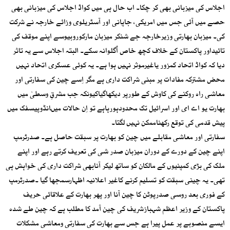
اجلاس کی میزبانی بھی کر چکا۔ اب حال ہی میں کواڈ اجلاس کی میزبانی بھی
حصے میں آئی جس میں امریکی، جاپانی اور آسٹریلوی وزائے خارجہ نے شرکت
کی۔ میزبان بھارتی وزیرخارجہ جے شنکر میزبان مارکوروبیوسے اپنے موقف کی
تائیداور پاکستان کے خلاف کچھ خاص اُگلوانہ سکے۔ البتہ اجلاس سے یہ تاثر
دیا کہ کواڈ اتحاد کمزور یاغیرموثر نہیں ہوا ہے۔ یہ کوئی عسکری اتحاد نہیں
محض مشترکہ مفادات پر مبنی شراکت داری ہے مگر اِسے چین کی سفارتی اور
معاشی راہ روکنے کی کاوش کے طورپر دیکھاگیاکیونکہ جب مشرقِ وسطیٰ میں
بھارت یو اے ای اور اسرائیل تک محدودہورہاہے تو اِن حالات میںانڈوپیسفک میں
پیش قدمی کی توقع رکھناممکن نہیں لگتا۔
سفارتی اور معاشی مقابلے میں چین کو بھارت پر سبقت حاصل ہے۔ صدرٹرمپ
اپنے چین کے دورے کے دوران میزبان صدر شی کی تعریف کرتے رہے اور اپنے
ملک کی بڑی کمپنیوں کے مالکان کو ساتھ لیکر آنابھی شراکت داری کی خواہش ہی
تھی۔ یہ چینی سبقت کو تسلیم کرنے کاغیر اعلانیہ اظہارسمجھا گیا ۔صدرٹرمپ
کے فوری بعد روسی صدرپوٹن کا چین آنا اور پھر بھارت کے علاقائی حریف
پاکستان کے وزیر اعظم شہبازشریف کی چین آمد کا مطلب ہے کہ چین طے شدہ
ایسے منصوبے پر عمل پیرا ہے جس سے بھارت کی سفارتی ومعاشی مشکلات