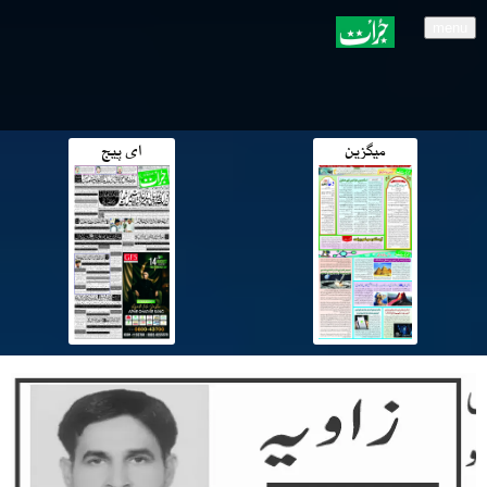
menu
میگزین
ای پیج