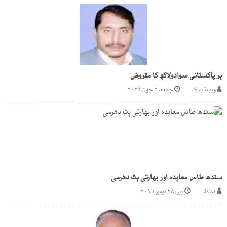
ہر پاکستانی سوادولاکھ کا مقروض
ویب ڈیسک
جمعه, ۲ جون ۲۰۲۳
سندھ طاس معاہدہ اور بھارتی ہٹ دھرمی
منتظم
پیر, ۲۸ نومبر ۲۰۱۶