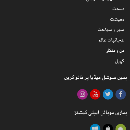
صحت
معیشت
سیر و سیاحت
عجائبات عالم
فن و فنکار
کھیل
ہمیں سوشل میڈیا پر فالو کریں
ہماری موبائل ایپلی کیشنز