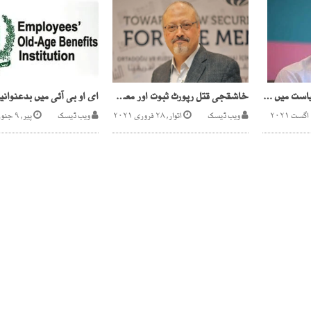
ملکی حالات دیکھ کر سیاست میں آیا،زرداری ،نوازشریف کوچیلنج کیا،عمران خان
خاشقجی قتل رپورٹ ثبوت اور معلومات کے بغیر ہے ، عالمی ذرائع ابلاغ
ویب ڈیسک
اتوار, ۲۸ فروری ۲۰۲۱
ویب ڈیسک
پیر, ۹ جنوری ۲۰۲۳