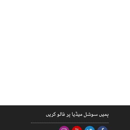
ہمیں سوشل میڈیا پر فالو کریں