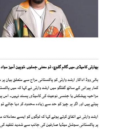
بھارتی کامیڈی میں گالم گلوچ، ذو معنی جملوں ،توہین آمیز مواد
بالی ووڈ اداکار ارشد وارثی کو پاکستانی مزاح سے متعلق بیان پر 
کمار ہیرانی کے ساتھ گفتگو میں ارشد وارثی نے کہا کہ میں پاکست
مزاحیہ پیشکش یا جنسی نوعیت کی کامیڈی پسند نہیں۔ اس پر راج
ہوتے ہیں اور اگر ہر چیز کو حد سے زیادہ محدود کر دیا جائے تو 
ارشد وارثی نے اتفاق کرتے ہوئے کہا کہ لوگوں کو ایسے معاملات م
پر پاکستانی سوشل میڈیا صارفین کی جانب سے شدید تنقید کی 