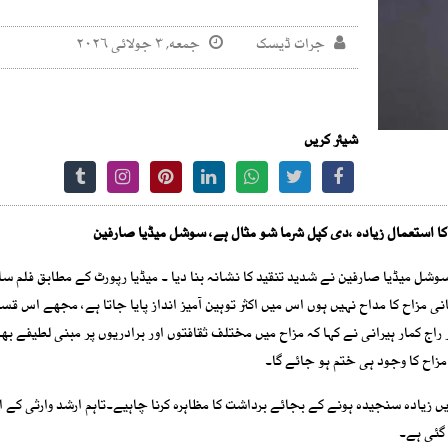
جرات ڈیسک
جمعه, ۳ جولائی ۲۰۲۶
شیئر کریں
 کا استعمال زیادہ ،دی کپل شرما شو مثال ہے، سوشل میڈیا صارفین
سوشل میڈیا صارفین نے شدید تنقید کا نشانہ بنا دیا ۔ میڈیا رپورٹ کے مطابق فلم سا
انی مزاح کا مداح نہیں ہوں اس میں اکثر توہین آمیز انداز پایا جاتا ہے، مجھے اس قس
 کمار ہیرانی نے کہا کہ مزاح میں مختلف ثقافتوں اور برادریوں پر مبنی لطیفے ب
مزاح کا وجود ہی ختم ہو جائے گا۔
یں زیادہ سنجیدہ ہونے کے بجائے برداشت کا مظاہرہ کرنا چاہیے۔تاہم ارشد وارثی کے 
گئی ہے۔