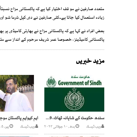
متعدد صارفین نے مو قف اختیار کیا ہے کہ پاکستانی مزاح نسبتاً 
زیادہ استعمال کیا جاتا ہے۔کئی صارفین نے دی کپل شرما شو اور ب
بعض افراد نے کہا ہے کہ پاکستانی مزاح نے بھارتی کامیڈی پر ب
پاکستانی کامیڈینز، خصوصا عمر شریف مرحوم کے انداز سے متاثر 
مزید خبریں
سندھ حکومت کے شاہانہ ٹھاٹ، 29 پارلیمانی سیکرٹری کا بوجھ ڈال دیا
ویب ڈیسک
بدھ, ۱۰ جولائی ۲۰۲۴
ویب ڈیسک
پیر, ۵ جون ۲۰۲۳