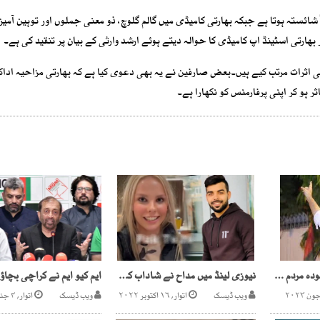
شائستہ ہوتا ہے جبکہ بھارتی کامیڈی میں گالم گلوچ، ذو معنی جملوں اور توہین آمیز 
ھارتی اسٹینڈ اپ کامیڈی کا حوالہ دیتے ہوئے ارشد وارثی کے بیان پر تنقید کی ہے۔
ھی اثرات مرتب کیے ہیں۔بعض صارفین نے یہ بھی دعوی کیا ہے کہ بھارتی مزاحیہ اداک
ہو کر اپنی پرفارمنس کو نکھارا ہے۔
ایم کیوایم پاکستان موجودہ مردم شماری کا آڈٹ کروانے کا مطالبہ
نیوزی لینڈ میں مداح نے شاداب کو شادی کی پیشکش کردی
ویب ڈیسک
اتوار, ۱۶ اکتوبر ۲۰۲۲
ویب ڈیسک
اتوار, ۴ جنوری ۲۰۲۶