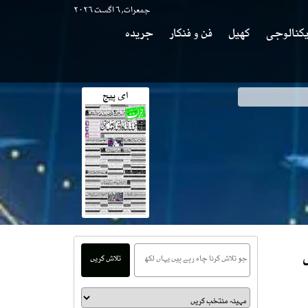
جمعرات, ۶ اگست ۲۰۲۶
کنالوجی
کھیل
فن و فنکار
جریدہ
ای پیج
تلاش کریں