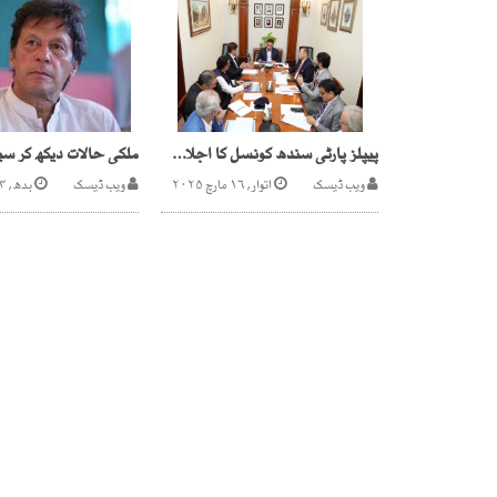
پیپلز پارٹی سندھ کونسل کا اجلاس ، دریائے سندھ پر 6کینال کا منصوبہ مسترد
ویب ڈیسک
اتوار, ۱۶ مارچ ۲۰۲۵
ویب ڈیسک
بدھ, ۴ اگست ۲۰۲۱