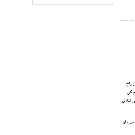
ز راج
م کی
ھی شامل
اس بیان