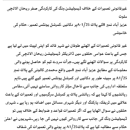
غیرقانونی تعمیرات کے خلاف ڈیمولیشن ونگ کی کارکردگی صفر،ریحان الائچی
ملوث
عزیز آباد نمبر 8کے پلاٹ A-1/25پر دکانیں ،کمرشل یونٹس تعمیر، حکام کی
خاموشی
غیر قانونی تعمیرات کے اٹھتے طوفان نے شہر قائد کو اپنی لپیٹ میں لے لیا ہے
جس کے باعث عوامی حلقوں میں ڈائریکٹر ڈیمولیشن ریحان الائچی کی
کارکردگی پر سوالات اٹھنے لگے ہیں۔جرأت سروے ٹیم کو حاصل ہونے والی
معلومات کے مطابق عزیز آباد نمبر 8میں واقع محمدی کالونی کے پلاٹ نمبر
A1/25 پر مبینہ طور پر دکانیں اور کمرشل یونٹس تعمیر کیے گئے ہیں،تاہم
متعلقہ اداروں کی جانب سے تاحال مؤثر کارروائی سامنے نہیں آئی۔مقامی
رہائشیوں کا کہنا ہے کہ رہائشی پلاٹ پر کمرشل سرگرمیوں اور تعمیرات کے باعث
علاقے میں ٹریفک، پارکنگ اور دیگر شہری مسائل میں اضافہ ہو رہا ہے ۔ شہری
حلقوں نے سوال اٹھایا ہے کہ اگر تعمیرات قواعد و ضوابط کے خلاف ہیں تو
ڈیمولیشن ونگ کی جانب سے کارروائی کیوں نہیں کی جا رہی۔شہریوں نے اعلیٰ
حکام سے مطالبہ کیا ہے کہ پلاٹA1/25 پر ہونے والی تعمیرات کی شفاف