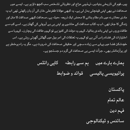
ہیں۔قوم کی تاریخی بنیادیں، تہذیبی مزاج اور نظریاتی تشخص سب کچھ داؤ پر ہے۔ ایسے میں
صحافت نے بھی اپنی قینچلی بدل لی ہے۔ یہ کبھی مولانا ظفرعلی خان کی آن بان رکھتی تھی اب یہ
مادی معاشرے میں نام مقام بنانے کا محض ایک ذریعہ ،حیلہ ہے۔صحافت کبھی صداقت کا متن اور
زندگی کا جتن تھی، اب یہ کتاب صداقت کے حاشیے پر اپنی ہی بے آبروئی کی گھٹن ہے۔ اسے کب سے
طاقت وروں نے اپنی باندی بنالیا۔ کہیں یہ دولت کی کنیز ہے تو کہیں طاقت کی پچارن۔ کہیںا سے
اختیارات کی فضاء راس آتی ہے تو کہیں یہ تعلقات کی امر بیل میں گھٹتی گھِرتی رہتی ہے۔ اس
خودشکن فضا میں پہلے سے زیادہ سچی اور حقیقی صحافت کی ضرورت ہے۔ مگر یہ راہ پرخطر ہے
اور پرآزمائش بھی۔ جرأت ایسی ہی صحافت کی گرم دم جستجو ہے۔
ہمارے بارے میں
ہم سے رابطہ
کاپی رائٹس
پرائیویسی پالیسی
قوائد و ضوابط
پاکستان
عالم تمام
فہم دین
سائنس و ٹیکنالوجی