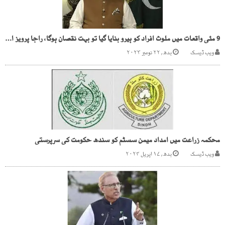
9 مئی واقعات میں ملوث افراد کو ہیرو بنایا گیا تو بہت نقصان ہوگا، راجا پرویز اشرف
ویب ڈیسک
بدھ, ۲۲ نومبر ۲۰۲۳
محکمہ زراعت میں امداد میمن سسٹم کو سندھ حکومت کی سرپرستی
ویب ڈیسک
بدھ, ۱۷ اپریل ۲۰۲۴