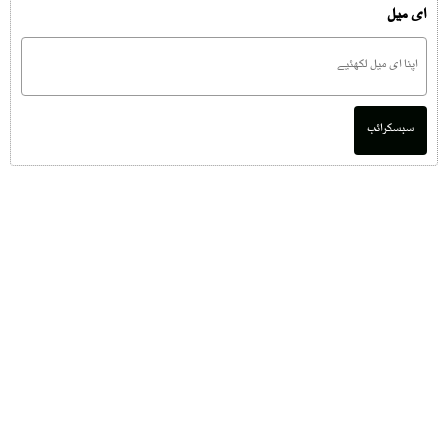
ای میل
سبسکرائب