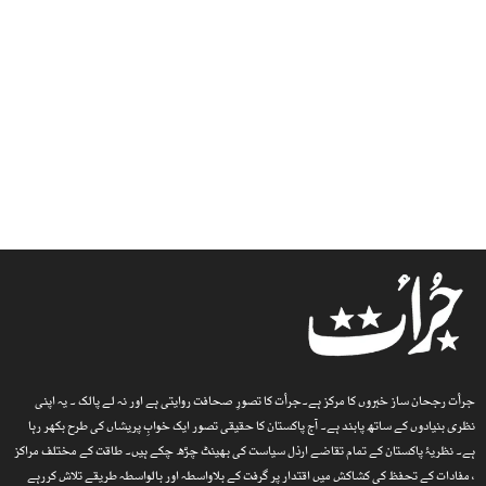
جرأت رجحان ساز خبروں کا مرکز ہے۔جرأت کا تصورِ صحافت روایتی ہے اور نہ لے پالک ۔ یہ اپنی
نظری بنیادوں کے ساتھ پابند ہے۔ آج پاکستان کا حقیقی تصور ایک خوابِ پریشاں کی طرح بکھر رہا
ہے۔ نظریۂ پاکستان کے تمام تقاضے ارذل سیاست کی بھینٹ چڑھ چکے ہیں۔ طاقت کے مختلف مراکز
، مفادات کے تحفظ کی کشاکش میں اقتدار پر گرفت کے بلاواسطہ اور بالواسطہ طریقے تلاش کررہے