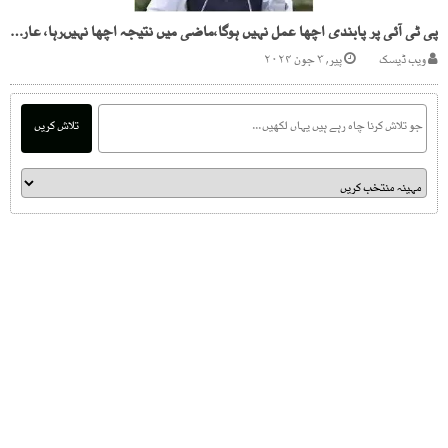
پی ٹی آئی پر پابندی اچھا عمل نہیں ہوگا،ماضی میں نتیجہ اچھا نہیںرہا، عارف علوی
ویب ڈیسک
پیر, ۳ جون ۲۰۲۴
تلاش کریں