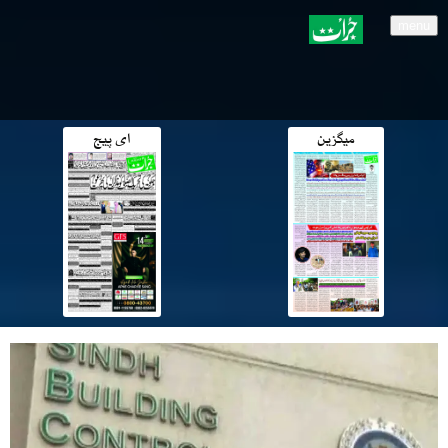
menu
میگزین
ای پیج