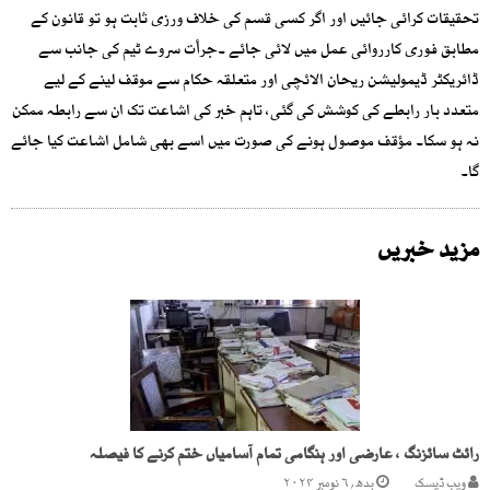
تحقیقات کرائی جائیں اور اگر کسی قسم کی خلاف ورزی ثابت ہو تو قانون کے
مطابق فوری کارروائی عمل میں لائی جائے ۔جرأت سروے ٹیم کی جانب سے
ڈائریکٹر ڈیمولیشن ریحان الائچی اور متعلقہ حکام سے موقف لینے کے لیے
متعدد بار رابطے کی کوشش کی گئی، تاہم خبر کی اشاعت تک ان سے رابطہ ممکن
نہ ہو سکا۔ مؤقف موصول ہونے کی صورت میں اسے بھی شامل اشاعت کیا جائے
گا۔
مزید خبریں
رائٹ سائزنگ ، عارضی اور ہنگامی تمام آسامیاں ختم کرنے کا فیصلہ
ویب ڈیسک
بدھ, ۶ نومبر ۲۰۲۴