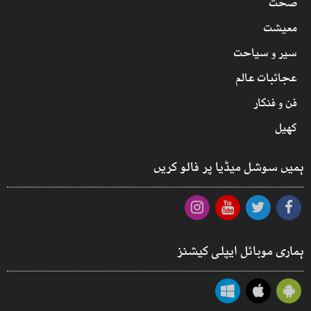
صحت
معیشت
سیر و سیاحت
عجائبات عالم
فن و فنکار
کھیل
ہمیں سوشل میڈیا پر فالو کریں
ہماری موبائل ایپلی کیشنز