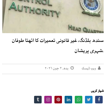
سندھ بلڈنگ، غیر قانونی تعمیرات کا اٹھتا طوفان
،شہری پریشان
ویب ڈیسک
بدھ, ۳ جون ۲۰۲۶
شیئر کریں