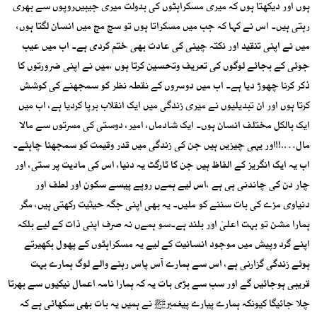
ہوں اور دیکھتا ہوں کہ میری مسکراہٹوں کی بدولت میری جیبیںروپوں سے بھری
رہتی ہیں۔ اس نے کہا کہ جب میں مسکراتا ہوں تو سچ مچ میں انسان لگتا ہوں،
میں نے اپنی تنقید اور نکتہ چینی کی عادت بھی ختم کردی ہے۔ اب میں عیب
جوئی کے بجائے لوگوں کی تعریف وتحسین کرتا ہوں ،میں نے اپنی ضرورتوں کا
ذکر کرنا چھوڑ دیا ہے۔ اب میں دوسروں کے نقطہ نظر کو سمجھنے کی کوشش
کرتا ہوں اور ان تبدیلیوں نے میری زندگی میں ایک انقلاب برپا کردیا ہے، اب میں
ایک بالکل مختلف انسان ہوں۔ ایک شادماں، امیر، دوستی کی مسرتوں سے مالا
مال….!!اور یہی چیزیں ہیں جن کی زندگی میں قدر وقیمت کو سمجھنا چاہئے۔
اب یہ ایک انگریز کے الفاظ ہیں جن کا ٹارگٹ یہ دنیا، اس کی مادیت پر ستی، اور
چار دن کی چاندنی ہی ہے ،اس لیے ہمےں روپے پیسے سکون اور لطف اور
دنیاوی مزے کی بات سننے کو ملیں۔ یہ بھی اپنی جگہ حیثیت رکھتی ہیں، مگر
ہمارا مشن تو بہت اعلیٰ اور بلند ہے۔سو ہمےں نہ صرف اپنی ذات کے لیے بلکہ
اپنے گرد وپیش میں موجود انسانیت کے لیے یہ مسکراہٹوں کے پھول بکھیرتے
ہوئے زندگی گزارنی ہے، اس سے ہمارے آس پاس رہنے والے لوگ ہمارے بہت
قریبی ہوجائیں گے اور سب سے بڑی بات یہ کہ ہمارا نامہ اعمال نیکیوں سے بھرتا
چلا جائیگا کیونکہ ہمارے پیارے پیغمبرﷺ نے ہمیں یہ بات بھی سکھائی ہے کہ