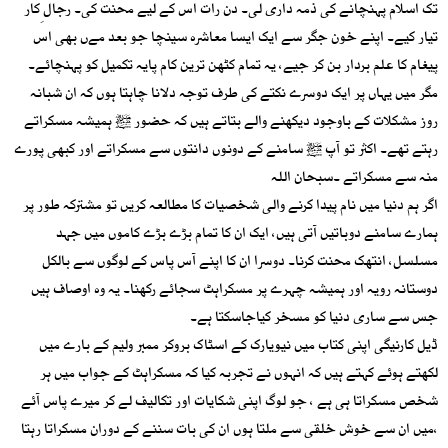
تک اسلام پہنچانے کی ذمہ داری لی۔ دن رات اس کے لیے محنت کی۔ رجال ِکار
تیار کیے۔ اپنے خون جگر سے ایک ایسا معاشرہ سینچا جو بعد مےں بھی اس
پیغام کا علم بردار بن کر جیے، یہ تمام کٹھن ترین کام پایہ تکمیل کو پہنچائے۔
مگر میں یہاں پر ایک دوسرے نکتے کی طرف توجہ دلانا چاہتا ہوں کہ ان شبانہ
روز مشکلات کے باوجود دیکھنے والے بتاتے ہیں کہ حضور ﷺ ہمیشہ مسکراتے
رہتے تھے۔ اکثر تو آپ ﷺ سامنے کے دونوں دانتوں سے مسکراتے اور کبھی پورے
منہ سے مسکراتے ۔سبحان اللہ
اگر ہم دنیا میں نام پیدا کرنے والی شخصیات کا مطالعہ کریں تو مشترکہ طور پر
ہمارے سامنے دوباتیں آتی ہیں، ایک ان کا تمام بڑے بڑے کاموں میں جہد
مسلسل، انتھک محنت کرنا۔ دوسرا ان کا اپنے آس پاس کے لوگوں سے بالکل
دوستانہ رویہ اور ہمیشہ چہرے پر مسکراہٹ سجائے رکھنا۔ یہ وہ اوصاف ہیں
جس سے ساری دنیا کو مسخر کیاجاسکتا ہے۔
ڈیل کارنیگی اپنی کتاب میں نیویارک کے اسٹاک بروکر ممبر ولیم کے بارے میں
لکھتے ہوئے کہتے ہیں کہ انہوں نے تجربہ کیا کہ مسکراہٹ کے جواب میں ہر
شخص مسکراتا ہی ہے ، جو لوگ اپنی شکایات اور تکالیف لے کر میرے پاس آئے
،میں ان سے خوش خلقی سے ملتا ہوں ان کی بات سننے کے دوران مسکراتا رہتا