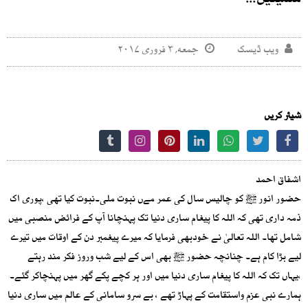
سمیٹیں!!!
ویب ڈیسک
جمعه, ۳ فروری ۲۰۱۷
شیئر کریں
اشفاق احمد
حضور انور ﷺ کو چالیس سال کی عمر مےں نبوت ملی۔نبوت کیا تھی ،پوری اک
ذمہ داری تھی کہ اللہ کا پیغام ساری دنیا تک پہنچانا آپ کے فرائض منصبی میں
شامل تھا۔ اللہ تعالیٰ نے خودبھی فرمایا کہ میرے پیغمبر دن کے اوقات میں تیرے
لیے بڑا کام ہے۔ چنانچہ حضور ﷺ بھی اس کے لیے شب وروز فکر مند رہتے
،یہاں تک کہ اللہ کا پیغام ساری دنیا میں اور ہر کچے پکے گھر میں پہنچاکر گئے۔
ہمارے نبی عزم واستقامت کے پہاڑ تھے ، بے سرو سامانی کے عالم میں ساری دنیا