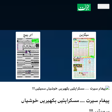
menu
میگزین
ای پیج
پیغام سیرت .... مسکراہٹیں بکھیریں خوشیاں