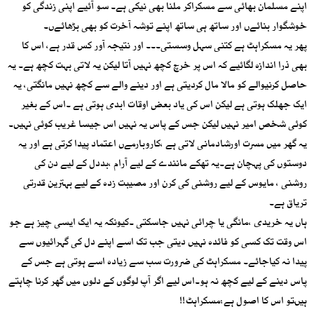
اپنے مسلمان بھائی سے مسکراکر ملنا بھی نیکی ہے۔ سو آئیے اپنی زندگی کو
خوشگوار بنائےں اور ساتھ ہی ساتھ اپنے توشہ آخرت کو بھی بڑھائےں۔
پھر یہ مسکراہٹ ہے کتنی سہل وسستی۔۔۔ اور نتیجہ آور کس قدر ہے، اس کا
بھی ذرا اندازہ لگائیے کہ اس پر خرچ کچھ نہیں آتا لیکن یہ لاتی بہت کچھ ہے۔ یہ
حاصل کرنیوالے کو مالا مال کردیتی ہے اور دینے والے سے کچھ نہیں مانگتی، یہ
ایک جھلک ہوتی ہے لیکن اس کی یاد بعض اوقات ابدی ہوتی ہے ۔اس کے بغیر
کوئی شخص امیر نہیں لیکن جس کے پاس یہ نہیں اس جیسا غریب کوئی نہیں۔
یہ گھر میں مسرت اورشادمانی لاتی ہے ،کاروبارمےں اعتماد پیدا کرتی ہے اور یہ
دوستوں کی پہچان ہے۔یہ تھکے مانندے کے لیے آرام ،بددل کے لیے دن کی
روشنی ، مایوس کے لیے روشنی کی کرن اور مصیبت زدہ کے لیے بہترین قدرتی
تریاق ہے۔
ہاں یہ خریدی ،مانگی یا چرائی نہیں جاسکتی ۔کیونکہ یہ ایک ایسی چیز ہے جو
اس وقت تک کسی کو فائدہ نہیں دیتی جب تک اسے اپنے دل کی گہرائیوں سے
پیدا نہ کیاجائے۔ مسکراہٹ کی ضرورت سب سے زیادہ اسے ہوتی ہے جس کے
پاس دینے کے لیے کچھ نہ ہو۔اس لیے اگر آپ لوگوں کے دلوں میں گھر کرنا چاہتے
ہیںتو اس کا اصول ہے:مسکراہٹ!!