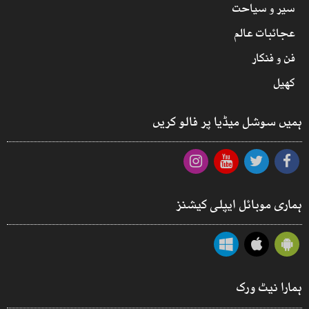
سیر و سیاحت
عجائبات عالم
فن و فنکار
کھیل
ہمیں سوشل میڈیا پر فالو کریں
ہماری موبائل ایپلی کیشنز
ہمارا نیٹ ورک