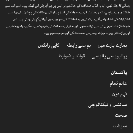
زندگی کا جتن تھی، اب یہ کتاب صداقت کے حاشیے پر اپنی ہی بے آبروئی کی گھٹن ہے۔ اسے کب سے
طاقت وروں نے اپنی باندی بنالیا۔ کہیں یہ دولت کی کنیز ہے تو کہیں طاقت کی پچارن۔ کہیںا سے
اختیارات کی فضاء راس آتی ہے تو کہیں یہ تعلقات کی امر بیل میں گھٹتی گھِرتی رہتی ہے۔ اس
خودشکن فضا میں پہلے سے زیادہ سچی اور حقیقی صحافت کی ضرورت ہے۔ مگر یہ راہ پرخطر ہے
اور پرآزمائش بھی۔ جرأت ایسی ہی صحافت کی گرم دم جستجو ہے۔
ہمارے بارے میں
ہم سے رابطہ
کاپی رائٹس
پرائیویسی پالیسی
قوائد و ضوابط
پاکستان
عالم تمام
فہم دین
سائنس و ٹیکنالوجی
صحت
معیشت