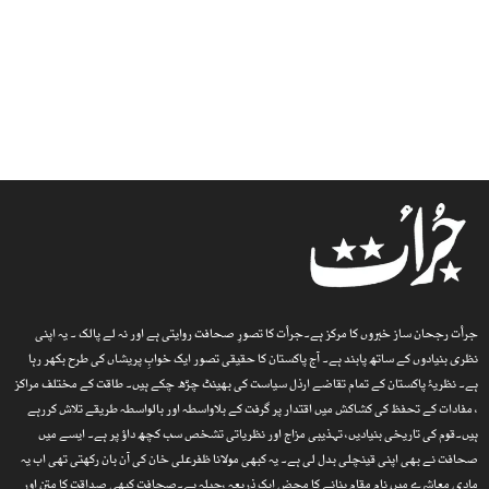
جرأت رجحان ساز خبروں کا مرکز ہے۔جرأت کا تصورِ صحافت روایتی ہے اور نہ لے پالک ۔ یہ اپنی
نظری بنیادوں کے ساتھ پابند ہے۔ آج پاکستان کا حقیقی تصور ایک خوابِ پریشاں کی طرح بکھر رہا
ہے۔ نظریۂ پاکستان کے تمام تقاضے ارذل سیاست کی بھینٹ چڑھ چکے ہیں۔ طاقت کے مختلف مراکز
، مفادات کے تحفظ کی کشاکش میں اقتدار پر گرفت کے بلاواسطہ اور بالواسطہ طریقے تلاش کررہے
ہیں۔قوم کی تاریخی بنیادیں، تہذیبی مزاج اور نظریاتی تشخص سب کچھ داؤ پر ہے۔ ایسے میں
صحافت نے بھی اپنی قینچلی بدل لی ہے۔ یہ کبھی مولانا ظفرعلی خان کی آن بان رکھتی تھی اب یہ
مادی معاشرے میں نام مقام بنانے کا محض ایک ذریعہ ،حیلہ ہے۔صحافت کبھی صداقت کا متن اور