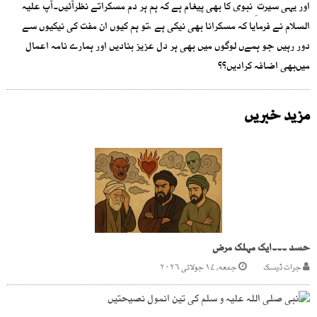
اور یہی سیرت ِ نبوی کا بھی پیغام ہے کہ ہم ہر دم مسکراتے نظرآئیں۔آپ علیہ
السلام نے فرمایا کہ مسکرانا بھی نیکی ہے ،تو ہم کیوں ان مفت کی نیکیوں سے
دور رہیں جو ہمےں لوگوں میں بھی ہر دل عزیز بنادیں اور ہمارے نامہ اعمال
میںبھی اضافہ کرادیں؟؟
مزید خبریں
حسد ۔۔۔ایک مہلک مرض
جرات ڈیسک
جمعه, ۱۷ جولائی ۲۰۲۶