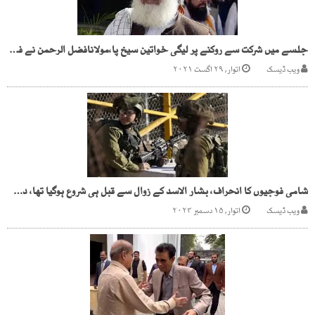
جلسے میں شرکت سے روکنے پر لیگی خواتین سیخ پا،مولانافضل الرحمن نے فیصلہ واپس لے لیا
ویب ڈیسک
اتوار, ۲۹ اگست ۲۰۲۱
شامی فوجیوں کا انحراف، بشار الاسد کے زوال سے قبل ہی شروع ہوگیا تھا، دستاویز
ویب ڈیسک
اتوار, ۱۵ دسمبر ۲۰۲۴