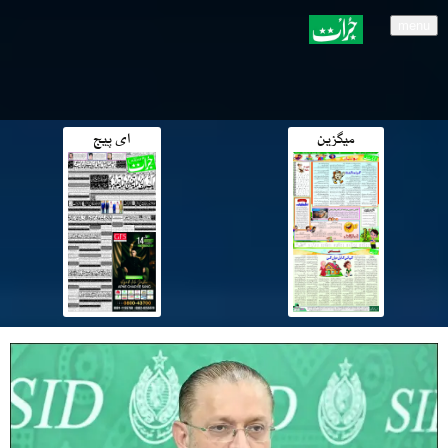
menu
میگزین
ای پیج