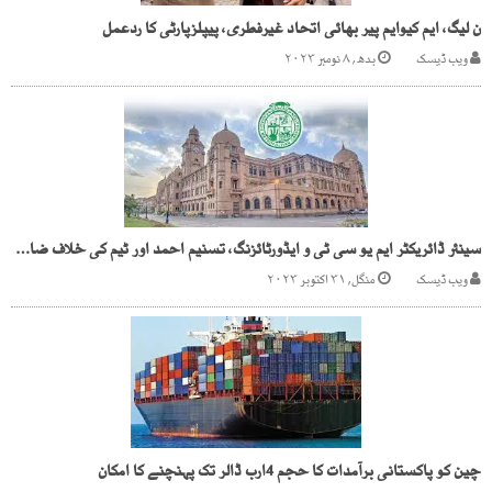
ن لیگ، ایم کیوایم پیر بھائی اتحاد غیرفطری، پیپلزپارٹی کا ردعمل
ویب ڈیسک
بدھ, ۸ نومبر ۲۰۲۳
سینئر ڈائریکٹر ایم یو سی ٹی و ایڈورٹائزنگ، تسنیم احمد اور ٹیم کی خلاف ضابطہ کارروائیاں جاری
ویب ڈیسک
منگل, ۳۱ اکتوبر ۲۰۲۳
چین کو پاکستانی برآمدات کا حجم 4ارب ڈالر تک پہنچنے کا امکان