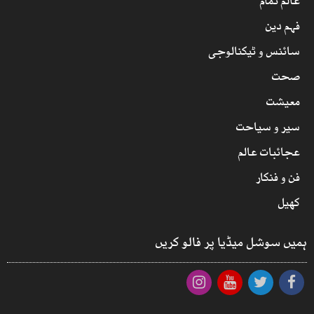
عالم تمام
فہم دین
سائنس و ٹیکنالوجی
صحت
معیشت
سیر و سیاحت
عجائبات عالم
فن و فنکار
کھیل
ہمیں سوشل میڈیا پر فالو کریں