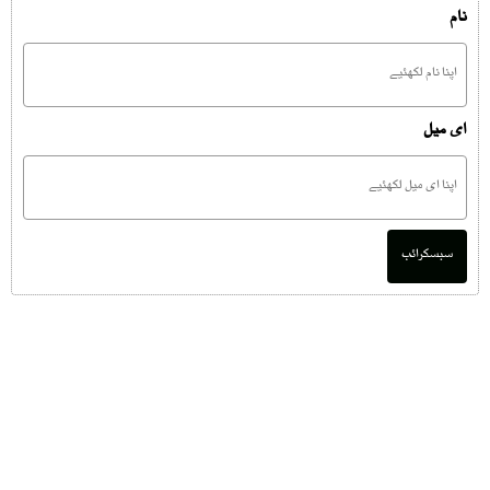
نام
ای میل
سبسکرائب