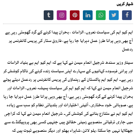
شیئر کریں
ایم کیو ایم کی سیاست نعروں، الزامات ، بحران پیدا کرنے کے گرد گھومتی رہی ہے
آج بھی وہی پرانا طرزِ عمل دہرایا جا رہا ہے، فاروق ستار کی پریس کانفرنس پر
ردعمل
سینئر وزیر سندھ شرجیل انعام میمن نے کہا ہے کہ ایم کیو ایم بے بنیاد الزامات
اور پرانی فرسودہ کہانیوں کے سہارے اپنی سیاست زندہ کرنے کی ناکام کوشش کر
رہی ہے۔ ایم کیو ایم پاکستان کے رہنماؤں کی پریس کانفرنس پر ردعمل دیتے ہوئے
شرجیل انعام میمن نے کہا کہ ایم کیو ایم کی سیاست ہمیشہ نعروں، الزامات اور
بحران پیدا کرنے کے گرد گھومتی رہی ہے، آج بھی وہی پرانا طرزِ عمل دہرایا جا رہا
ہے، صوبائی خود مختاری، آئینی اختیارات اور بلدیاتی نظام کو سب سے زیادہ
ایم کیو ایم نے متنازع بنانے کی کوشش کی۔ شرجیل انعام میمن نے کہا کہ کراچی
میں جاری ترقیاتی منصوبے زمینی حقائق ہیں جنہیں کسی بھی پروپیگنڈے سے
جھٹلایا نہیں جا سکتا، یلو لائن، شاہراہ بھٹو اور دیگر منصوبے ثبوت ہیں کہ