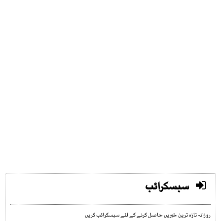
سبسکرائب
روزانہ تازہ ترین خبریں حاصل کرنے کے لئے سبسکرائب کریں