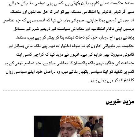
سندھ حکومت عملی کام پر یقین رکھتی ہے، کسی بھی عوامی مقام کے حوالے
سے اگر کوئی قانونی یا انتظامی مسئلہ ہے تو اس کا حل عدالتوں اور متعلقہ
اداروں کے ذریعے ہونا چاہئے۔ صوبائی وزیر نے کہا کہ افسوس ہے کہ جو عناصر
برسوں اپنی ناکام انتظامیہ اور مفاداتی سیاست کے ذریعے شہر کے مسائل
بڑھاتے رہے، آج دوبارہ خود کو نجات دہندہ بنا کر پیش کر رہے ہیں، سندھ
حکومت نے بلدیاتی اداروں کو نہ صرف اختیارات دیے ہیں بلکہ مالی وسائل اور
قانونی سپورٹ بھی فراہم کی ہے۔ انہوں نے مزید کہا کہ کراچی کسی ایک
جماعت کی جاگیر نہیں بلکہ پاکستان کا معاشی مرکز ہے، جو عناصر ترقی کے ہر
قدم پر تنقید کو اپنا سیاسی ہتھیار بناتے ہیں، وہ دراصل خود اپنے سیاسی زوال
کا اعتراف کر رہے ہوتے ہیں۔
مزید خبریں