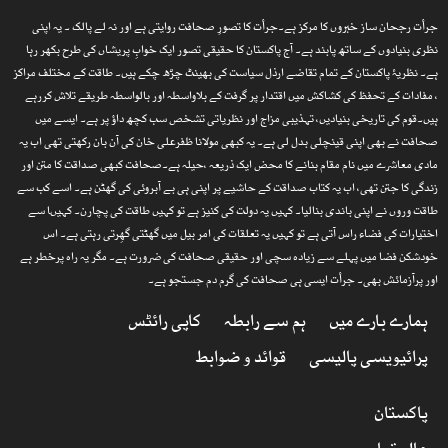
جرأت رجحان ساز خبروں کا مرکز ہے۔جرأت کا تصورِ صحافت روایتی ہے اور نہ لے پالک ۔ یہ اپنی
نظری بنیادوں کے ساتھ پابند ہے۔ آج پاکستان کا حقیقی تصور ایک خوابِ پریشاں کی طرح بکھر رہا
ہے۔ نظریۂ پاکستان کے تمام تقاضے ارذل سیاست کی بھینٹ چڑھ چکے ہیں۔ طاقت کے مختلف مراکز
، مفادات کے تحفظ کی کشاکش میں اقتدار پر گرفت کے بلاواسطہ اور بالواسطہ طریقے تلاش کررہے
ہیں۔قوم کی تاریخی بنیادیں، تہذیبی مزاج اور نظریاتی تشخص سب کچھ داؤ پر ہے۔ ایسے میں
صحافت نے بھی اپنی قینچلی بدل لی ہے۔ یہ کبھی مولانا ظفرعلی خان کی آن بان رکھتی تھی اب یہ
مادی معاشرے میں نام مقام بنانے کا محض ایک ذریعہ ،حیلہ ہے۔صحافت کبھی صداقت کا متن اور
زندگی کا جتن تھی، اب یہ کتاب صداقت کے حاشیے پر اپنی ہی بے آبروئی کی گھٹن ہے۔ اسے کب سے
طاقت وروں نے اپنی باندی بنالیا۔ کہیں یہ دولت کی کنیز ہے تو کہیں طاقت کی پچارن۔ کہیںا سے
اختیارات کی فضاء راس آتی ہے تو کہیں یہ تعلقات کی امر بیل میں گھٹتی گھِرتی رہتی ہے۔ اس
خودشکن فضا میں پہلے سے زیادہ سچی اور حقیقی صحافت کی ضرورت ہے۔ مگر یہ راہ پرخطر ہے
اور پرآزمائش بھی۔ جرأت ایسی ہی صحافت کی گرم دم جستجو ہے۔
ہمارے بارے میں
ہم سے رابطہ
کاپی رائٹس
پرائیویسی پالیسی
قوائد و ضوابط
پاکستان