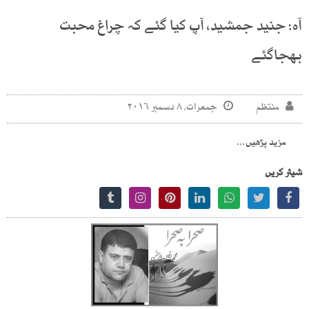
آہ: جنید جمشید، آپ کیا گئے کہ چراغ محبت
بھجاگئے
منتظم
جمعرات, ۸ دسمبر ۲۰۱۶
مزید پڑھیں...
شیئر کریں