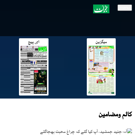
menu
میگزین
ای پیج
کالم ومضامین