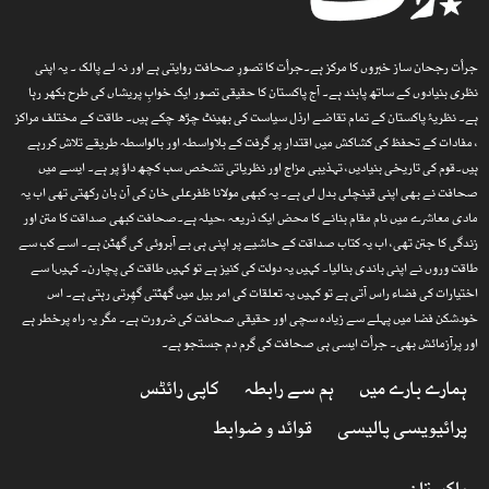
جرأت رجحان ساز خبروں کا مرکز ہے۔جرأت کا تصورِ صحافت روایتی ہے اور نہ لے پالک ۔ یہ اپنی
نظری بنیادوں کے ساتھ پابند ہے۔ آج پاکستان کا حقیقی تصور ایک خوابِ پریشاں کی طرح بکھر رہا
ہے۔ نظریۂ پاکستان کے تمام تقاضے ارذل سیاست کی بھینٹ چڑھ چکے ہیں۔ طاقت کے مختلف مراکز
، مفادات کے تحفظ کی کشاکش میں اقتدار پر گرفت کے بلاواسطہ اور بالواسطہ طریقے تلاش کررہے
ہیں۔قوم کی تاریخی بنیادیں، تہذیبی مزاج اور نظریاتی تشخص سب کچھ داؤ پر ہے۔ ایسے میں
صحافت نے بھی اپنی قینچلی بدل لی ہے۔ یہ کبھی مولانا ظفرعلی خان کی آن بان رکھتی تھی اب یہ
مادی معاشرے میں نام مقام بنانے کا محض ایک ذریعہ ،حیلہ ہے۔صحافت کبھی صداقت کا متن اور
زندگی کا جتن تھی، اب یہ کتاب صداقت کے حاشیے پر اپنی ہی بے آبروئی کی گھٹن ہے۔ اسے کب سے
طاقت وروں نے اپنی باندی بنالیا۔ کہیں یہ دولت کی کنیز ہے تو کہیں طاقت کی پچارن۔ کہیںا سے
اختیارات کی فضاء راس آتی ہے تو کہیں یہ تعلقات کی امر بیل میں گھٹتی گھِرتی رہتی ہے۔ اس
خودشکن فضا میں پہلے سے زیادہ سچی اور حقیقی صحافت کی ضرورت ہے۔ مگر یہ راہ پرخطر ہے
اور پرآزمائش بھی۔ جرأت ایسی ہی صحافت کی گرم دم جستجو ہے۔
ہمارے بارے میں
ہم سے رابطہ
کاپی رائٹس
پرائیویسی پالیسی
قوائد و ضوابط