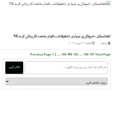
افغانستان : اسپتال پر بمباری تحقیقات۔۔اقوام متحدہ کارروائی کرے گا؟َ
منتظم
هفته, ۲۶ نومبر ۲۰۱۶
Previous Page
1
2
…
190
191
192
…
196
197
Next Page
تلاش کریں