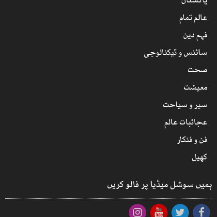
پاکستان
عالم تمام
فہم دین
سائنس و ٹیکنالوجی
صحت
معیشت
سیر و سیاحت
عجائبات عالم
فن و فنکار
کھیل
ہمیں سوشل میڈیا پر فالو کریں