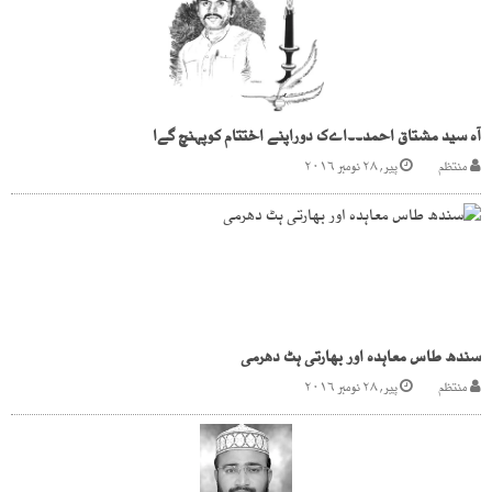
آہ سید مشتاق احمد۔۔اےک دوراپنے اختتام کوپہنچ گےا
منتظم
پیر, ۲۸ نومبر ۲۰۱۶
سندھ طاس معاہدہ اور بھارتی ہٹ دھرمی
منتظم
پیر, ۲۸ نومبر ۲۰۱۶