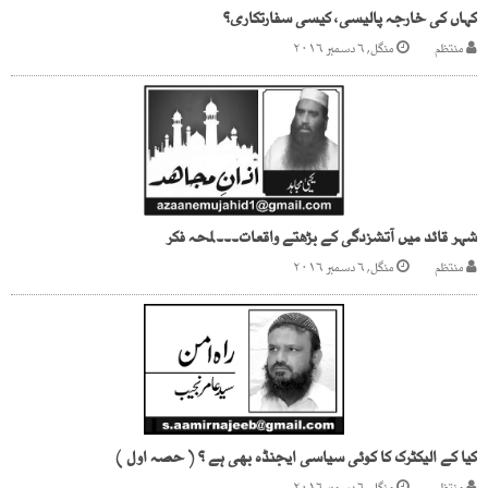
کہاں کی خارجہ پالیسی، کیسی سفارتکاری؟
منتظم
منگل, ۶ دسمبر ۲۰۱۶
شہر قائد میں آتشزدگی کے بڑھتے واقعات۔۔۔لمحہ فکر
منتظم
منگل, ۶ دسمبر ۲۰۱۶
کیا کے الیکٹرک کا کوئی سیاسی ایجنڈہ بھی ہے ؟ ( حصہ اول )