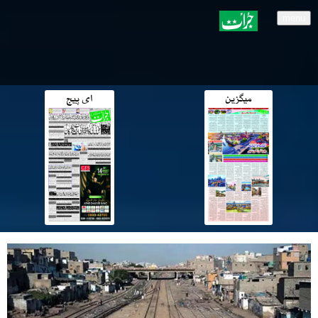
menu
میگزین
ای پیج