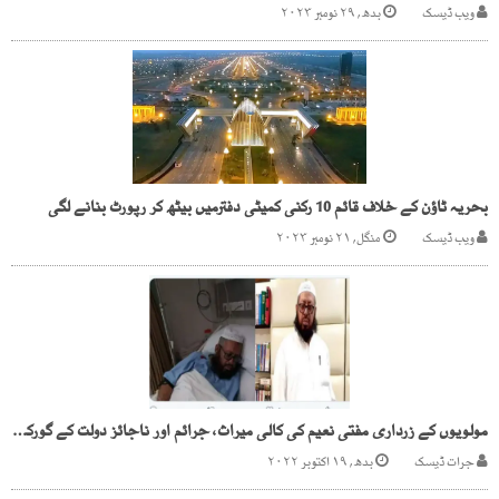
ویب ڈیسک
بدھ, ۲۹ نومبر ۲۰۲۳
بحریہ ٹاؤن کے خلاف قائم 10 رکنی کمیٹی دفترمیں بیٹھ کر رپورٹ بنانے لگی
ویب ڈیسک
منگل, ۲۱ نومبر ۲۰۲۳
مولویوں کے زرداری مفتی نعیم کی کالی میراث، جرائم اور ناجائز دولت کے گورکھ دھندے
جرات ڈیسک
بدھ, ۱۹ اکتوبر ۲۰۲۲