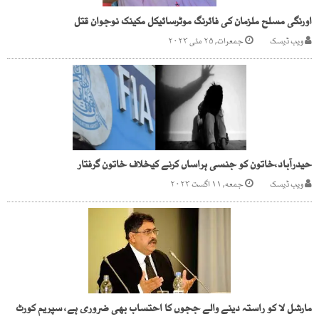
اورنگی مسلح ملزمان کی فائرنگ موٹرسائیکل مکینک نوجوان قتل
ویب ڈیسک
جمعرات, ۲۵ مئی ۲۰۲۳
حیدرآباد،خاتون کو جنسی ہراساں کرنے کیخلاف خاتون گرفتار
ویب ڈیسک
جمعه, ۱۱ اگست ۲۰۲۳
مارشل لا کو راستہ دینے والے ججوں کا احتساب بھی ضروری ہے، سپریم کورٹ