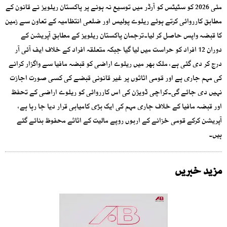
مئی 2026 کو سٹیٹس کو آرڈر میں توسیع نہ ہونے پر پاکستان ریلویز نے قانون کے
مطابق کارروائی کرتے ہوئے ریلوے پولیس اور ضلعی انتظامیہ کے تعاون سے زمین
کا قبضہ واپس حاصل کر لیا۔ترجمان پاکستان ریلویز کے مطابق آپریشن کے
دوران 12 افراد کو حراست میں لیا گیا جبکہ متعلقہ افراد کے خلاف ایف آئی آر
درج کر دی گئی ہے، ملک بھر میں ریلوے اراضی کو قبضہ مافیا سے واگزار کرانے
کی مہم جاری ہے اور قومی اثاثوں پر غیر قانونی قبضے کی کسی صورت اجازت
نہیں دی جائے گی۔کراچی ڈویژن کی اس کارروائی کو ریلوے اراضی کے تحفظ
اور قبضہ مافیا کے خلاف جاری مہم کی ایک بڑی کامیابی قرار دیا جا رہا ہے،
آپریشن کرکے قومی خزانے کے اربوں روپے مالیت کے اثاثے محفوظ بنائے گئے
ہیں۔
مزید خبریں