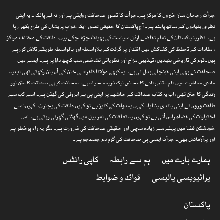
جرأت رجحان ساز خبروں کا مرکز ہے۔جرأت کا تصورِ صحافت روایتی ہے اور نہ لے پالک ۔ یہ اپنی
نظری بنیادوں کے ساتھ پابند ہے۔ آج پاکستان کا حقیقی تصور ایک خوابِ پریشاں کی طرح بکھر رہا
ہے۔ نظریۂ پاکستان کے تمام تقاضے ارذل سیاست کی بھینٹ چڑھ چکے ہیں۔ طاقت کے مختلف مراکز
، مفادات کے تحفظ کی کشاکش میں اقتدار پر گرفت کے بلاواسطہ اور بالواسطہ طریقے تلاش کررہے
ہیں۔قوم کی تاریخی بنیادیں، تہذیبی مزاج اور نظریاتی تشخص سب کچھ داؤ پر ہے۔ ایسے میں
صحافت نے بھی اپنی قینچلی بدل لی ہے۔ یہ کبھی مولانا ظفرعلی خان کی آن بان رکھتی تھی اب یہ
مادی معاشرے میں نام مقام بنانے کا محض ایک ذریعہ ،حیلہ ہے۔صحافت کبھی صداقت کا متن اور
زندگی کا جتن تھی، اب یہ کتاب صداقت کے حاشیے پر اپنی ہی بے آبروئی کی گھٹن ہے۔ اسے کب سے
طاقت وروں نے اپنی باندی بنالیا۔ کہیں یہ دولت کی کنیز ہے تو کہیں طاقت کی پچارن۔ کہیںا سے
اختیارات کی فضاء راس آتی ہے تو کہیں یہ تعلقات کی امر بیل میں گھٹتی گھِرتی رہتی ہے۔ اس
خودشکن فضا میں پہلے سے زیادہ سچی اور حقیقی صحافت کی ضرورت ہے۔ مگر یہ راہ پرخطر ہے
اور پرآزمائش بھی۔ جرأت ایسی ہی صحافت کی گرم دم جستجو ہے۔
ہمارے بارے میں
ہم سے رابطہ
کاپی رائٹس
پرائیویسی پالیسی
قوائد و ضوابط
پاکستان