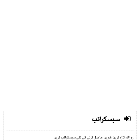
سبسکرائب
روزانہ تازہ ترین خبریں حاصل کرنے کے لئے سبسکرائب کریں