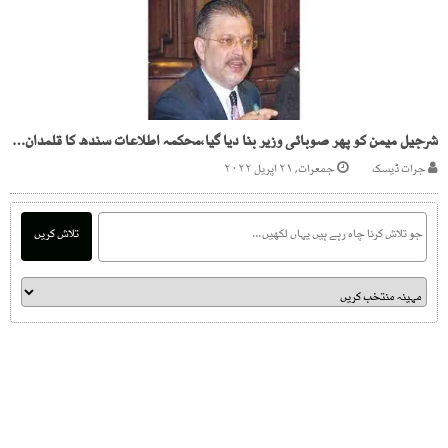
شرجیل میمن کو پھر صوبائی وزیر بنا دیا گیا،محکمہ اطلاعات سندھ کا قلمدان دینے کا فیصلہ
جرات ڈیسک
جمعرات, ۲۱ اپریل ۲۰۲۲
تلاش کریں