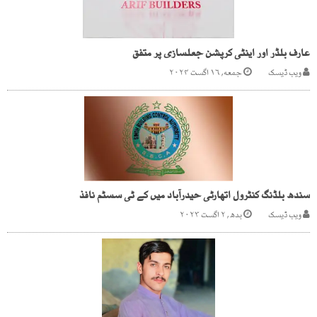
عارف بلڈر اور اینٹی کرپشن جعلسازی پر متفق
ویب ڈیسک
جمعه, ۱۶ اگست ۲۰۲۴
سندھ بلڈنگ کنٹرول اتھارٹی حیدرآباد میں کے ٹی سسٹم نافذ
ویب ڈیسک
بدھ, ۲ اگست ۲۰۲۳