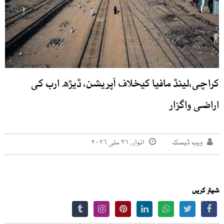
کراچی،لینڈ مافیا کیخلاف آپریشن، ڈیڑھ ارب کی
اراضی واگزار
ویب ڈیسک
اتوار, ۳۱ مئی ۲۰۲۶
شیئر کریں