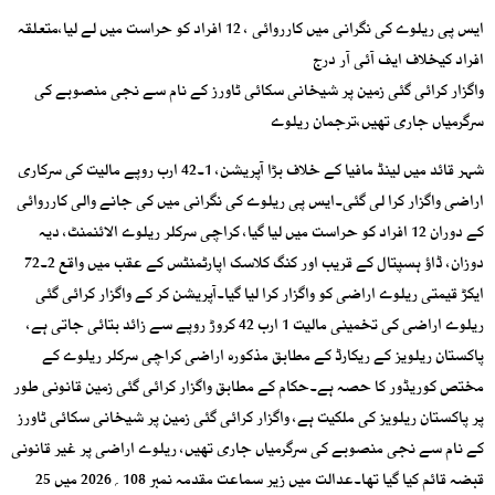
ایس پی ریلوے کی نگرانی میں کارروائی ، 12 افراد کو حراست میں لے لیا،متعلقہ
افراد کیخلاف ایف آئی آر درج
واگزار کرائی گئی زمین پر شیخانی سکائی ٹاورز کے نام سے نجی منصوبے کی
سرگرمیاں جاری تھیں،ترجمان ریلوے
شہر قائد میں لینڈ مافیا کے خلاف بڑا آپریشن، 1۔42 ارب روپے مالیت کی سرکاری
اراضی واگزار کرا لی گئی۔ایس پی ریلوے کی نگرانی میں کی جانے والی کارروائی
کے دوران 12 افراد کو حراست میں لیا گیا، کراچی سرکلر ریلوے الائنمنٹ، دیہ
دوزان، ڈاؤ ہسپتال کے قریب اور کنگ کلاسک اپارٹمنٹس کے عقب میں واقع 2۔72
ایکڑ قیمتی ریلوے اراضی کو واگزار کرا لیا گیا۔آپریشن کر کے واگزار کرائی گئی
ریلوے اراضی کی تخمینی مالیت 1 ارب 42 کروڑ روپے سے زائد بتائی جاتی ہے،
پاکستان ریلویز کے ریکارڈ کے مطابق مذکورہ اراضی کراچی سرکلر ریلوے کے
مختص کوریڈور کا حصہ ہے۔حکام کے مطابق واگزار کرائی گئی زمین قانونی طور
پر پاکستان ریلویز کی ملکیت ہے، واگزار کرائی گئی زمین پر شیخانی سکائی ٹاورز
کے نام سے نجی منصوبے کی سرگرمیاں جاری تھیں، ریلوے اراضی پر غیر قانونی
قبضہ قائم کیا گیا تھا۔عدالت میں زیر سماعت مقدمہ نمبر 108؍2026 میں 25