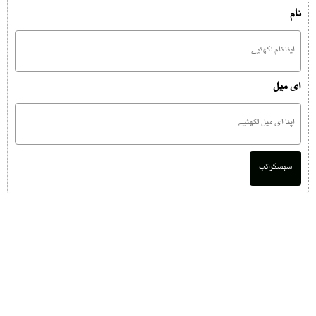
نام
ای میل
سبسکرائب