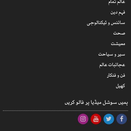
عالم تمام
فہم دین
سائنس و ٹیکنالوجی
صحت
معیشت
سیر و سیاحت
عجائبات عالم
فن و فنکار
کھیل
ہمیں سوشل میڈیا پر فالو کریں