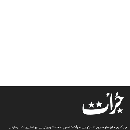
جرأت رجحان ساز خبروں کا مرکز ہے۔جرأت کا تصورِ صحافت روایتی ہے اور نہ لے پالک ۔ یہ اپنی