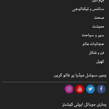
فہم دین
سائنس و ٹیکنالوجی
صحت
معیشت
سیر و سیاحت
عجائبات عالم
فن و فنکار
کھیل
ہمیں سوشل میڈیا پر فالو کریں
ہماری موبائل ایپلی کیشنز