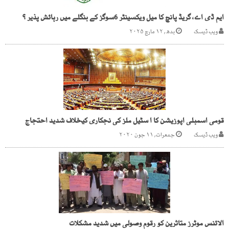
ایم ڈی اے، گریڈ پانچ کا میل ویکسینٹر 6سوگز کے بنگلے میں رہائش پذیر ؟
ویب ڈیسک
بدھ, ۱۲ مارچ ۲۰۲۵
قومی اسمبلی اپوزیشن کا ا سٹیل ملز کی نجکاری کیخلاف شدید احتجاج
ویب ڈیسک
جمعرات, ۱۱ جون ۲۰۲۰
الائنس موٹرز متاثرین کو رقوم وصولی میں شدید مشکلات