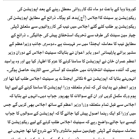
کورونا وبا کے باعث دو ماہ تک کارروائی معطل رہنے کے بعد اپوزیشن کی
ریکوزیشن پر سینٹ کااجلاس (آج)بدھ کو ہوگا۔ ذرائع کے مطابق اپوزیشن کی
ریکوزیشن پر طلب کئے گئے اجلاس میں نیب کی کارروائیوں سے متعلق ڈپٹی
چیئر مین سینٹ کی طرف سے تحریک استحقاق پیش کی جائیگی ۔ ذرائع کے
مطابق نیب کا معاملہ ایجنڈا میں سر فہرست ہے ۔دوسری جانب وزیراعظم کے
مشیر برائے پارلیمانی امور بابر اعوان نے بتایاکہ سینیٹ اجلاس کے دوران وزیر
اعظم عمران خان نے اپوزیشن کا سامنا کرنے کا عزم کا اظہار کیا ہے اور وہ پرامید
ہیں کہ آئندہ سینیٹ انتخابات میں حکومت کو آسانی سے اکثریت حاصل ہوگی۔
انہوںنے بتایا کہ اپوزیشن نے 6 نکاتی ایجنڈے پر سینیٹ اجلاس طلب کیا تھا اور
وزیر اعظم نے ہدایت کی کہ تمام متعلقہ وزرا اپوزیشن کا سامنا کرنے کے لیے اپنا
ہوم ورک مکمل کریں اور ان کے سوالات کا بھرپور جواب دیں۔انہوں نے بتایا کہ
اجلاس سے قبل تمام متعلقہ وزرا وزیر اعظم کے ساتھ اجلاس بھی کریں گے جس
میں ‘وزرا کو ایک رہنما اصول پیش کیا جائے گا کہ اپوزیشن کے سوالوں کا جواب
کیسے دیا جائے۔واضح رہے کہ سینیٹ اجلاس طلب کرنے کے لیے ریکوزیشن کا
معاملہ سینیٹ کے ڈپٹی چیئرمین سلیم مانڈوی والا نے شروع کیا تھا جنہوں نے