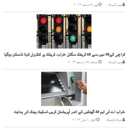
ویب ڈیسک
پیر, ۵ دسمبر ۲۰۲۲
کراچی کے90 میں سے 60 ٹریفک سگنل خراب، ٹریفک پر کنٹرول کرنا ناممکن ہوگیا
ویب ڈیسک
جمعه, ۱۵ دسمبر ۲۰۲۳
خراب اے ٹی ایم 48 گھنٹوں کے اندر آپریشنل کریں،اسٹیٹ بینک کی ہدایت
جرات ڈیسک
اتوار, ۱ مئی ۲۰۲۲