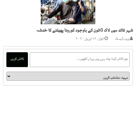
شہر قائد میں لاک ڈائون کے باوجود کورونا پھیلنے کا خدشہ
ویب ڈیسک
اتوار, ۱۲ اپریل ۲۰۲۰
تلاش کریں