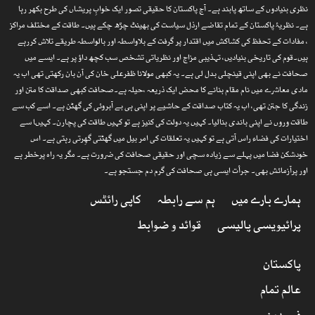
نظری بنیادوں کے ساتھ پابند ہے۔ آج پاکستان کا حقیقی تصور ایک خوابِ پریشاں کی طرح بکھر رہا
ہے۔ نظریۂ پاکستان کے تمام تقاضے ارذل سیاست کی بھینٹ چڑھ چکے ہیں۔ طاقت کے مختلف مراکز
، مفادات کے تحفظ کی کشاکش میں اقتدار پر گرفت کے بلاواسطہ اور بالواسطہ طریقے تلاش کررہے
ہیں۔قوم کی تاریخی بنیادیں، تہذیبی مزاج اور نظریاتی تشخص سب کچھ داؤ پر ہے۔ ایسے میں
صحافت نے بھی اپنی قینچلی بدل لی ہے۔ یہ کبھی مولانا ظفرعلی خان کی آن بان رکھتی تھی اب یہ
مادی معاشرے میں نام مقام بنانے کا محض ایک ذریعہ ،حیلہ ہے۔صحافت کبھی صداقت کا متن اور
زندگی کا جتن تھی، اب یہ کتاب صداقت کے حاشیے پر اپنی ہی بے آبروئی کی گھٹن ہے۔ اسے کب سے
طاقت وروں نے اپنی باندی بنالیا۔ کہیں یہ دولت کی کنیز ہے تو کہیں طاقت کی پچارن۔ کہیںا سے
اختیارات کی فضاء راس آتی ہے تو کہیں یہ تعلقات کی امر بیل میں گھٹتی گھِرتی رہتی ہے۔ اس
خودشکن فضا میں پہلے سے زیادہ سچی اور حقیقی صحافت کی ضرورت ہے۔ مگر یہ راہ پرخطر ہے
اور پرآزمائش بھی۔ جرأت ایسی ہی صحافت کی گرم دم جستجو ہے۔
ہمارے بارے میں
ہم سے رابطہ
کاپی رائٹس
پرائیویسی پالیسی
قوائد و ضوابط
پاکستان
عالم تمام