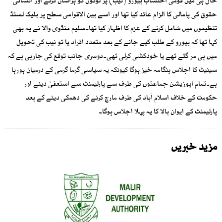
حال ہی میں قومی احتساب بیورو (نیب) پر لوگوں کو ہراساں کرنے اور انسانی
حقوق کی پامالی کا الزام عائد کیا تھا اور اسے بین الاقوامی سطح پر بلیک لسٹڈ
تنظیموں میں شامل کرنے کے عزم کا اظہار کیا تھا۔سلیم منڈوی والا نے یہ بھی
کہا تھا کہ بیورو کے طلب کیے جانے کے بعد متعدد افراد یا تو نیب کی تحویل
میں ہی مر گئے تھے یا خودکشی کرلی تھی۔دوسری جانب توقع کی جارہی ہے کہ
سینیٹ کا اجلاس ہنگامہ خیز ہوگا کیونکہ یہ سیاسی گرما گرمی کے درمیان ہورہا
ہے۔تمام اپوزیشن جماعتوں کی طرف سے پارلیمنٹ سے استعفیٰ دینے اور
حکومت کے خلاف اسلام آباد کی طرف مارچ کرنے کی دھمکی دینے کے بعد
پارلیمنٹ کے ایوان بالا کا یہ پہلا اجلاس ہوگا۔
مزید خبریں