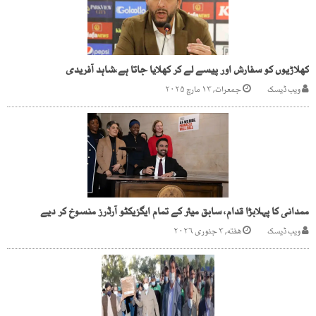
کھلاڑیوں کو سفارش اور پیسے لے کر کھلایا جاتا ہے،شاہد آفریدی
ویب ڈیسک
جمعرات, ۱۳ مارچ ۲۰۲۵
ممدانی کا پہلابڑا قدام، سابق میئر کے تمام ایگزیکٹو آرڈرز منسوخ کر دیے
ویب ڈیسک
هفته, ۳ جنوری ۲۰۲۶