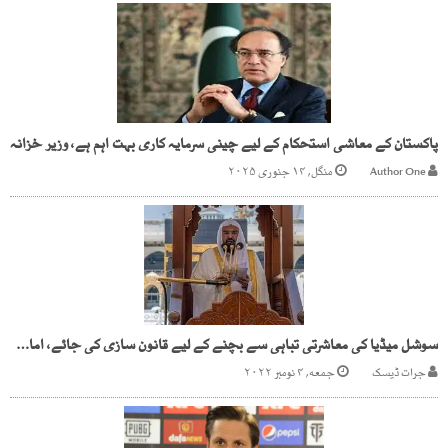
پاکستان کے معاشی استحکام کے لیے چینی سرمایہ کاری بہت اہم ہے، وزیر خزانہ
Author One
منگل, ۱۴ جنوری ۲۰۲۵
سوشل میڈیا کی معاشرتی تباہی سے بچنے کے لیے قانون سازی کی جائے، امام کعبہ
جرات ڈیسک
جمعه, ۴ نومبر ۲۰۲۲