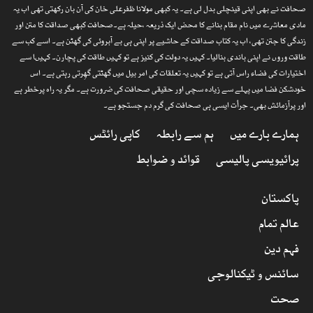
صحافت نے بھی اپنی قینچلی بدل لی ہے۔ یہ کبھی مولانا ظفرعلی خان کی آن بان رکھتی تھی اب یہ
مادی معاشرے میں نام مقام بنانے کا محض ایک ذریعہ ،حیلہ ہے۔صحافت کبھی صداقت کا متن اور
زندگی کا جتن تھی، اب یہ کتاب صداقت کے حاشیے پر اپنی ہی بے آبروئی کی گھٹن ہے۔ اسے کب سے
طاقت وروں نے اپنی باندی بنالیا۔ کہیں یہ دولت کی کنیز ہے تو کہیں طاقت کی پچارن۔ کہیںا سے
اختیارات کی فضاء راس آتی ہے تو کہیں یہ تعلقات کی امر بیل میں گھٹتی گھِرتی رہتی ہے۔ اس
خودشکن فضا میں پہلے سے زیادہ سچی اور حقیقی صحافت کی ضرورت ہے۔ مگر یہ راہ پرخطر ہے
اور پرآزمائش بھی۔ جرأت ایسی ہی صحافت کی گرم دم جستجو ہے۔
ہمارے بارے میں
ہم سے رابطہ
کاپی رائٹس
پرائیویسی پالیسی
قوائد و ضوابط
پاکستان
عالم تمام
فہم دین
سائنس و ٹیکنالوجی
صحت