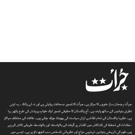
جرأت رجحان ساز خبروں کا مرکز ہے۔جرأت کا تصورِ صحافت روایتی ہے اور نہ لے پالک ۔ یہ اپنی
نظری بنیادوں کے ساتھ پابند ہے۔ آج پاکستان کا حقیقی تصور ایک خوابِ پریشاں کی طرح بکھر رہا
ہے۔ نظریۂ پاکستان کے تمام تقاضے ارذل سیاست کی بھینٹ چڑھ چکے ہیں۔ طاقت کے مختلف مراکز
، مفادات کے تحفظ کی کشاکش میں اقتدار پر گرفت کے بلاواسطہ اور بالواسطہ طریقے تلاش کررہے
ہیں۔قوم کی تاریخی بنیادیں، تہذیبی مزاج اور نظریاتی تشخص سب کچھ داؤ پر ہے۔ ایسے میں