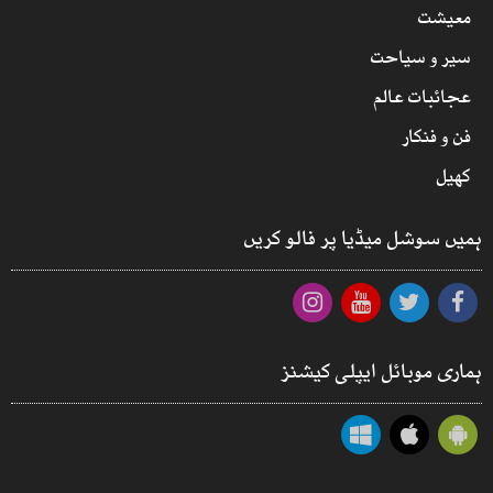
معیشت
سیر و سیاحت
عجائبات عالم
فن و فنکار
کھیل
ہمیں سوشل میڈیا پر فالو کریں
ہماری موبائل ایپلی کیشنز