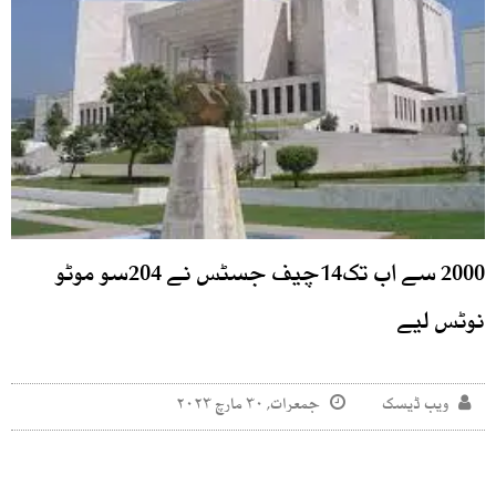
2000 سے اب تک14چیف جسٹس نے 204سو موٹو
نوٹس لیے
ویب ڈیسک
جمعرات, ۳۰ مارچ ۲۰۲۳