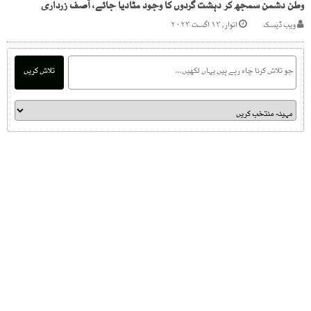
وطن دشمن سمجھ کر دہشت گردوں کا وجود مٹادیا جائے، آصف زرداری
ویب ڈیسک
اتوار, ۱۳ اگست ۲۰۲۳
تلاش کریں