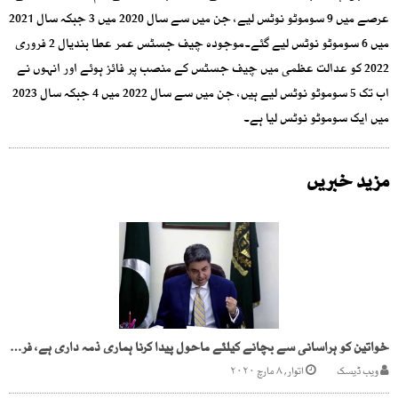
عرصے میں 9 سوموٹو نوٹس لیے، جن میں سے سال 2020 میں 3 جبکہ سال 2021
میں 6 سوموٹو نوٹس لیے گئے۔موجودہ چیف جسٹس عمر عطا بندیال 2 فروری
2022 کو عدالت عظمی میں چیف جسٹس کے منصب پر فائز ہوئے اور انہوں نے
اب تک 5 سوموٹو نوٹس لیے ہیں، جن میں سے سال 2022 میں 4 جبکہ سال 2023
میں ایک سوموٹو نوٹس لیا ہے۔
مزید خبریں
خواتین کو ہراسانی سے بچانے کیلئے ماحول پیدا کرنا ہماری ذمہ داری ہے، فرو غ نسیم
ویب ڈیسک
اتوار, ۸ مارچ ۲۰۲۰