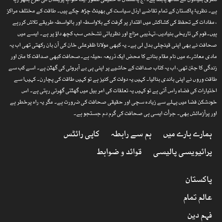
نظری بنیادوں کے ساتھ پابند ہے۔ آج پاکستان کا حقیقی تصور ایک خوابِ پریشاں کی طرح بکھر رہا
ہے۔ نظریۂ پاکستان کے تمام تقاضے ارذل سیاست کی بھینٹ چڑھ چکے ہیں۔ طاقت کے مختلف مراکز
، مفادات کے تحفظ کی کشاکش میں اقتدار پر گرفت کے بلاواسطہ اور بالواسطہ طریقے تلاش کررہے
ہیں۔قوم کی تاریخی بنیادیں، تہذیبی مزاج اور نظریاتی تشخص سب کچھ داؤ پر ہے۔ ایسے میں
صحافت نے بھی اپنی قینچلی بدل لی ہے۔ یہ کبھی مولانا ظفرعلی خان کی آن بان رکھتی تھی اب یہ
مادی معاشرے میں نام مقام بنانے کا محض ایک ذریعہ ،حیلہ ہے۔صحافت کبھی صداقت کا متن اور
زندگی کا جتن تھی، اب یہ کتاب صداقت کے حاشیے پر اپنی ہی بے آبروئی کی گھٹن ہے۔ اسے کب سے
طاقت وروں نے اپنی باندی بنالیا۔ کہیں یہ دولت کی کنیز ہے تو کہیں طاقت کی پچارن۔ کہیںا سے
اختیارات کی فضاء راس آتی ہے تو کہیں یہ تعلقات کی امر بیل میں گھٹتی گھِرتی رہتی ہے۔ اس
خودشکن فضا میں پہلے سے زیادہ سچی اور حقیقی صحافت کی ضرورت ہے۔ مگر یہ راہ پرخطر ہے
اور پرآزمائش بھی۔ جرأت ایسی ہی صحافت کی گرم دم جستجو ہے۔
ہمارے بارے میں
ہم سے رابطہ
کاپی رائٹس
پرائیویسی پالیسی
قوائد و ضوابط
پاکستان
عالم تمام
فہم دین