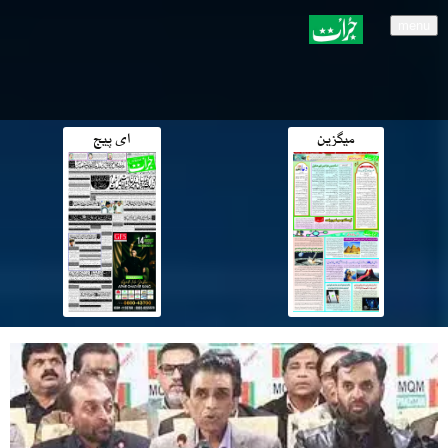
menu
میگزین
ای پیج