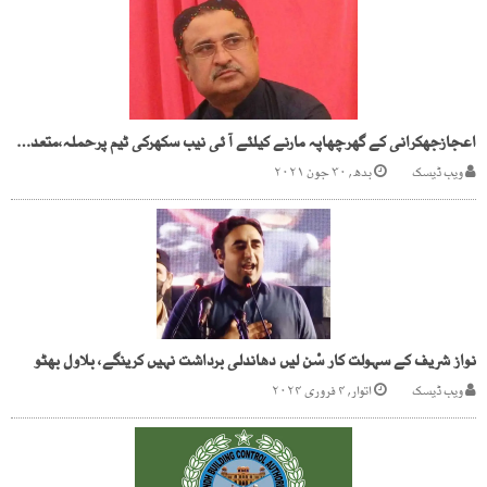
اعجازجھکرانی کے گھرچھاپہ مارنے کیلئے آ ئی نیب سکھرکی ٹیم پرحملہ،متعدد اہلکارزخمی
ویب ڈیسک
بدھ, ۳۰ جون ۲۰۲۱
نواز شریف کے سہولت کار سْن لیں دھاندلی برداشت نہیں کرینگے، بلاول بھٹو
ویب ڈیسک
اتوار, ۴ فروری ۲۰۲۴