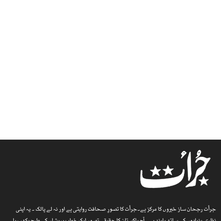
جرأت رجحان ساز خبروں کا مرکز ہے۔جرأت کا تصورِ صحافت روایتی ہے اور نہ لے پالک ۔ یہ اپنی