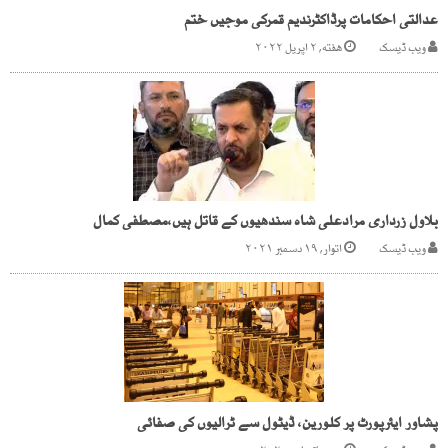
عدالتی احکامات پرڈاکٹرندیم قمرکی موجیں ختم
ویب ڈیسک
هفته, ۲ اپریل ۲۰۲۲
بلاول زرداری مرادعلی شاہ سندھیوں کے قاتل ہیں،مصطفی کمال
ویب ڈیسک
اتوار, ۱۹ دسمبر ۲۰۲۱
پشاور ایئرپورٹ پر کلورین، ڈیٹول سے ٹرالیوں کی صفائی