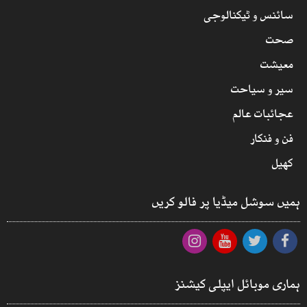
سائنس و ٹیکنالوجی
صحت
معیشت
سیر و سیاحت
عجائبات عالم
فن و فنکار
کھیل
ہمیں سوشل میڈیا پر فالو کریں
ہماری موبائل ایپلی کیشنز