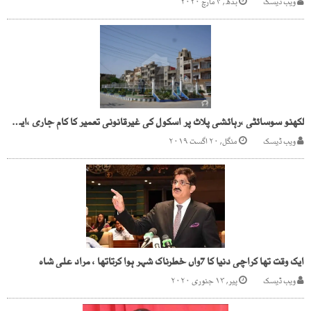
ویب ڈیسک
بدھ, ۴ مارچ ۲۰۲۰
لکھنو سوسائٹی ،رہائشی پلاٹ پر اسکول کی غیرقانونی تعمیر کا کام جاری ،ایس بی سی اے خاموش
ویب ڈیسک
منگل, ۲۰ اگست ۲۰۱۹
ایک وقت تھا کراچی دنیا کا 7واں خطرناک شہر ہوا کرتاتھا ، مراد علی شاہ
ویب ڈیسک
پیر, ۱۳ جنوری ۲۰۲۰