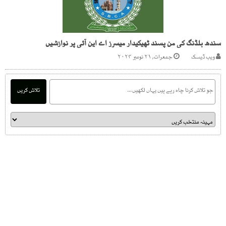
سندھ بلڈنگ کی من پسند ٹھیکیدار میسرز اے این آئی پر نوازشیں
ویب ڈیسک
جمعرات, ۲۱ نومبر ۲۰۲۴
تلاش کریں