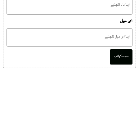
ای میل
سبسکرائب