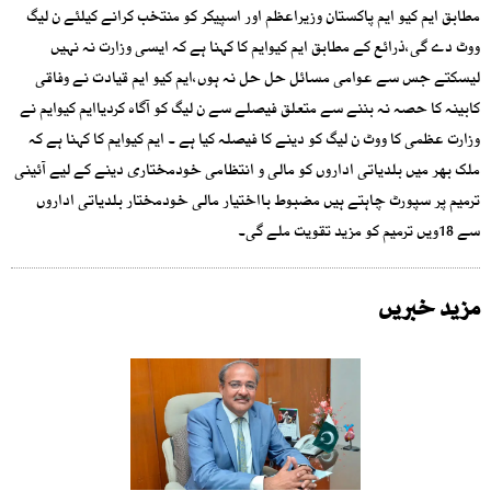
مطابق ایم کیو ایم پاکستان وزیراعظم اور اسپیکر کو منتخب کرانے کیلئے ن لیگ
ووٹ دے گی،ذرائع کے مطابق ایم کیوایم کا کہنا ہے کہ ایسی وزارت نہ نہیں
لیسکتے جس سے عوامی مسائل حل حل نہ ہوں،ایم کیو ایم قیادت نے وفاقی
کابینہ کا حصہ نہ بننے سے متعلق فیصلے سے ن لیگ کو آگاہ کردیاایم کیوایم نے
وزارت عظمی کا ووٹ ن لیگ کو دینے کا فیصلہ کیا ہے ۔ ایم کیوایم کا کہنا ہے کہ
ملک بھر میں بلدیاتی اداروں کو مالی و انتظامی خودمختاری دینے کے لیے آئینی
ترمیم پر سپورٹ چاہتے ہیں مضبوط بااختیار مالی خودمختار بلدیاتی اداروں
سے 18ویں ترمیم کو مزید تقویت ملے گی۔
مزید خبریں