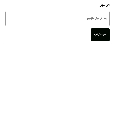
ای میل
سبسکرائب