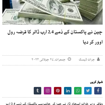
چین نے پاکستان کے ذمے 2.4 ارب ڈالر کا قرضہ رول
اوور کر دیا
جرات ڈیسک
جمعرات, ۲۷ جولائی ۲۰۲۳
شیئر کریں
وفاقی وزیر خزانہ اسحاق ڈار نے چین کی جانب سے پاکستان کے ذمے 2.4 ارب