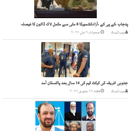
پنجاب ،کے پی کے ،آزادکشمیرکا 8 مئی سے مکمل لاک ڈائون کا فیصلہ
ویب ڈیسک
جمعرات, ۶ مئی ۲۰۲۱
جنوبی افریقہ کی کرکٹ ٹیم کی 14 سال بعد پاکستان آمد
ویب ڈیسک
هفته, ۱۶ جنوری ۲۰۲۱