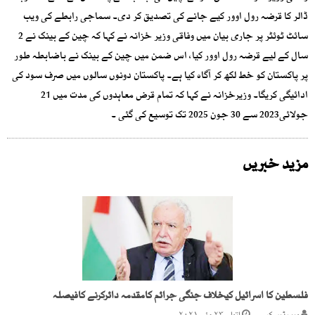
ڈالر کا قرضہ رول اوور کیے جانے کی تصدیق کر دی۔ سماجی رابطے کی ویب
سائٹ ٹوئٹر پر جاری بیان میں وفاقی وزیر خزانہ نے کہا کہ چین کے بینک نے 2
سال کے لیے قرضہ رول اوور کیا، اس ضمن میں چین کے بینک نے باضابطہ طور
پر پاکستان کو خط لکھ کر آگاہ کیا ہے۔ پاکستان دونوں سالوں میں صرف سود کی
ادائیگی کریگا۔ وزیرخزانہ نے کہا کہ تمام قرض معاہدوں کی مدت میں 21
جولائی2023 سے 30 جون 2025 تک توسیع کی گئی ۔
مزید خبریں
فلسطین کا اسرائیل کیخلاف جنگی جرائم کامقدمہ دائرکرنے کافیصلہ