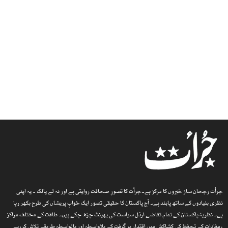
جرأت رجحان ساز خبروں کا مرکز ہے۔جرأت کا تصورِ صحافت روایتی ہے اور نہ لے پالک ۔ یہ اپنی
نظری بنیادوں کے ساتھ پابند ہے۔ آج پاکستان کا حقیقی تصور ایک خوابِ پریشاں کی طرح بکھر رہا
ہے۔ نظریۂ پاکستان کے تمام تقاضے ارذل سیاست کی بھینٹ چڑھ چکے ہیں۔ طاقت کے مختلف مراکز
، مفادات کے تحفظ کی کشاکش میں اقتدار پر گرفت کے بلاواسطہ اور بالواسطہ طریقے تلاش کررہے