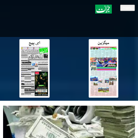
menu
میگزین
ای پیج