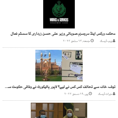
محکمہ ورکس اینڈ سروسزم،صوبائی وزیر علی حسن زرداری کا سسٹم فعال
ویب ڈیسک
جمعه, ۱۳ ستمبر ۲۰۲۴
توشہ خانہ سے تحائف کس کس نے لیے؟ لاہور ہائیکورٹ نے وفاقی حکومت سے تفصیلات طلب کر لیں
جرات ڈیسک
پیر, ۱۹ دسمبر ۲۰۲۲