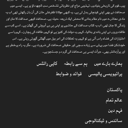
ہیں۔قوم کی تاریخی بنیادیں، تہذیبی مزاج اور نظریاتی تشخص سب کچھ داؤ پر ہے۔ ایسے میں
صحافت نے بھی اپنی قینچلی بدل لی ہے۔ یہ کبھی مولانا ظفرعلی خان کی آن بان رکھتی تھی اب یہ
مادی معاشرے میں نام مقام بنانے کا محض ایک ذریعہ ،حیلہ ہے۔صحافت کبھی صداقت کا متن اور
زندگی کا جتن تھی، اب یہ کتاب صداقت کے حاشیے پر اپنی ہی بے آبروئی کی گھٹن ہے۔ اسے کب سے
طاقت وروں نے اپنی باندی بنالیا۔ کہیں یہ دولت کی کنیز ہے تو کہیں طاقت کی پچارن۔ کہیںا سے
اختیارات کی فضاء راس آتی ہے تو کہیں یہ تعلقات کی امر بیل میں گھٹتی گھِرتی رہتی ہے۔ اس
خودشکن فضا میں پہلے سے زیادہ سچی اور حقیقی صحافت کی ضرورت ہے۔ مگر یہ راہ پرخطر ہے
اور پرآزمائش بھی۔ جرأت ایسی ہی صحافت کی گرم دم جستجو ہے۔
ہمارے بارے میں
ہم سے رابطہ
کاپی رائٹس
پرائیویسی پالیسی
قوائد و ضوابط
پاکستان
عالم تمام
فہم دین
سائنس و ٹیکنالوجی