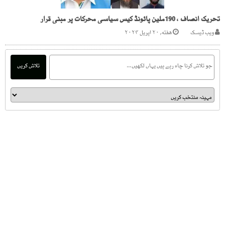
تحریک انصاف ، 190ملین پائونڈ کیس سیاسی محرکات پر مبنی قرار
ویب ڈیسک
هفته, ۲۰ اپریل ۲۰۲۴
تلاش کریں