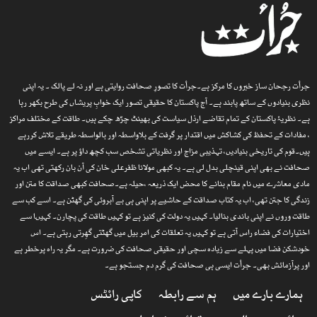
جرأت رجحان ساز خبروں کا مرکز ہے۔جرأت کا تصورِ صحافت روایتی ہے اور نہ لے پالک ۔ یہ اپنی
نظری بنیادوں کے ساتھ پابند ہے۔ آج پاکستان کا حقیقی تصور ایک خوابِ پریشاں کی طرح بکھر رہا
ہے۔ نظریۂ پاکستان کے تمام تقاضے ارذل سیاست کی بھینٹ چڑھ چکے ہیں۔ طاقت کے مختلف مراکز
، مفادات کے تحفظ کی کشاکش میں اقتدار پر گرفت کے بلاواسطہ اور بالواسطہ طریقے تلاش کررہے
ہیں۔قوم کی تاریخی بنیادیں، تہذیبی مزاج اور نظریاتی تشخص سب کچھ داؤ پر ہے۔ ایسے میں
صحافت نے بھی اپنی قینچلی بدل لی ہے۔ یہ کبھی مولانا ظفرعلی خان کی آن بان رکھتی تھی اب یہ
مادی معاشرے میں نام مقام بنانے کا محض ایک ذریعہ ،حیلہ ہے۔صحافت کبھی صداقت کا متن اور
زندگی کا جتن تھی، اب یہ کتاب صداقت کے حاشیے پر اپنی ہی بے آبروئی کی گھٹن ہے۔ اسے کب سے
طاقت وروں نے اپنی باندی بنالیا۔ کہیں یہ دولت کی کنیز ہے تو کہیں طاقت کی پچارن۔ کہیںا سے
اختیارات کی فضاء راس آتی ہے تو کہیں یہ تعلقات کی امر بیل میں گھٹتی گھِرتی رہتی ہے۔ اس
خودشکن فضا میں پہلے سے زیادہ سچی اور حقیقی صحافت کی ضرورت ہے۔ مگر یہ راہ پرخطر ہے
اور پرآزمائش بھی۔ جرأت ایسی ہی صحافت کی گرم دم جستجو ہے۔
ہمارے بارے میں
ہم سے رابطہ
کاپی رائٹس