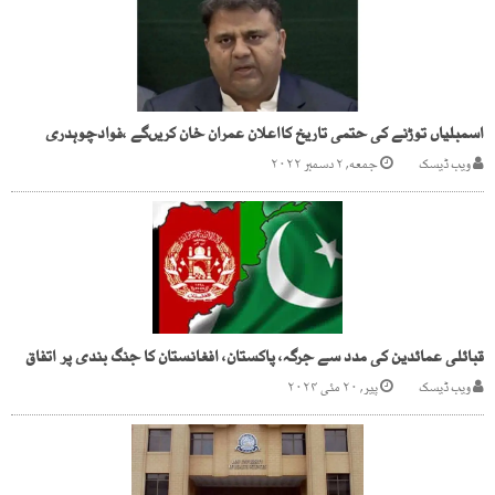
اسمبلیاں توڑنے کی حتمی تاریخ کااعلان عمران خان کریںگے ،فوادچوہدری
ویب ڈیسک
جمعه, ۲ دسمبر ۲۰۲۲
قبائلی عمائدین کی مدد سے جرگہ، پاکستان، افغانستان کا جنگ بندی پر اتفاق
ویب ڈیسک
پیر, ۲۰ مئی ۲۰۲۴