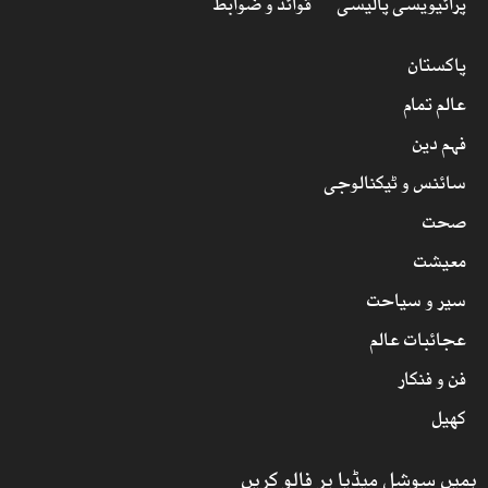
پرائیویسی پالیسی
قوائد و ضوابط
پاکستان
عالم تمام
فہم دین
سائنس و ٹیکنالوجی
صحت
معیشت
سیر و سیاحت
عجائبات عالم
فن و فنکار
کھیل
ہمیں سوشل میڈیا پر فالو کریں