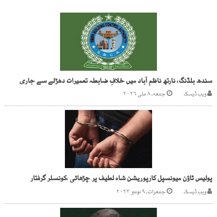
سندھ بلڈنگ، نارتھ ناظم آباد میں خلافِ ضابطہ تعمیرات دھڑلے سے جاری
ویب ڈیسک
جمعه, ۸ مئی ۲۰۲۶
پولیس ٹاؤن میونسپل کارپوریشن شاہ لطیف پر چڑھائی ،کونسلر گرفتار
ویب ڈیسک
جمعرات, ۹ نومبر ۲۰۲۳