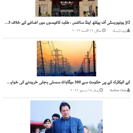
ڈاؤ یونیورسٹی آف ہیلتھ اینڈ سائنس ، طلبہ کافیسوں میں اضافے کے خلاف 3گھنٹے تک دھرنا
ویب ڈیسک
منگل, ۲۲ اگست ۲۰۲۳
کے الیکٹرک کے پی حکومت سے 300 میگاواٹ سستی بجلی خریدنے کی خواہش مند
Author One
بدھ, ۱۸ دسمبر ۲۰۲۴