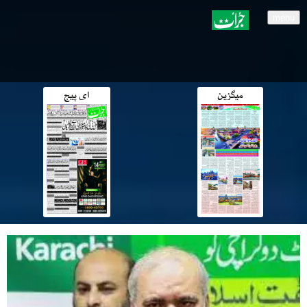
menu
میگزین
ای پیج