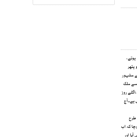
ہوتے،
 پتھر
کے مشہور
 سے ملک
اگلے روز
 ہے۔آج
 طرح
چا کہ اب
ٓیا اور