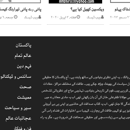
ناک پہلو
ویکسین کھیل کیا ہے؟
پانی رے پانی تیرارنگ کیسا
ویب ڈیسک
هفته, ۴ اپریل ۲۰۲۰
ویب ڈیسک
جمعه, ۶ نومبر ۲۰۲۰
پاکستان
عالم تمام
فہم دین
سائنس و ٹیکنالو
الک ۔ یہ اپنی نظری بنیادوں کے ساتھ پابند ہے۔ آج پاکستان کا حقیقی
ارذل سیاست کی بھینٹ چڑھ چکے ہیں۔ طاقت کے مختلف مراکز ، مفادات
صحت
 کررہے ہیں۔قوم کی تاریخی بنیادیں، تہذیبی مزاج اور نظریاتی تشخص
معیشت
 مولانا ظفرعلی خان کی آن بان رکھتی تھی اب یہ مادی معاشرے میں
گی کا جتن تھی، اب یہ کتاب صداقت کے حاشیے پر اپنی ہی بے آبروئی
سیر و سیاحت
یز ہے تو کہیں طاقت کی پچارن۔ کہیںا سے اختیارات کی فضاء راس آتی
عجائبات عالم
ا میں پہلے سے زیادہ سچی اور حقیقی صحافت کی ضرورت ہے۔ مگر یہ راہ
فن و فنکار