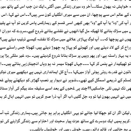
خواہش نہ بھول سکا۔۔آخر وہ میری زندگی میں آگئی۔ایک دن جب اس کے ہاتھ میرے
 کے عالم اس سے پوچھا، ان میں سے میری انگلیاں کون سی ہیں؟۔۔اس نے کہا، اس 
پ کی ’’وہ‘‘ یا آپ کے ’’وہ‘‘ بھی کبھی اسی قسم کے ریمارکس پاس کریں تو آپ نے پلیز 
 میں سڑک بنانے کا ٹھیکہ مل گیا،انھوں نے نقشے بنانے شروع کیے۔سروے کہ دوران ا
انھوں نے پوچھا کہ۔۔ آپ لوگ پہاڑی علاقے میں سڑک کا نقشہ کیسے ترتیب دیتے ہیں؟
اخ کر کے لاد دیتے ہیں اور کھوتے کو پہاڑ پہ چھوڑ دیتے ہیں، کھوتا جس راستے سے 
بہتر راستہ ہے، اور پھر وہیں پر سڑک بنانا شروع کردیتے ہیں۔ ۔وہ غیر ملکی بڑا پری
 ٹھیکیدار نے ہنس کر کہا ۔۔۔جہاں کھوتا میسر نہ ہو وہاں انجینئرزہی بناتے ہیں۔۔ای
ون نے قدرے روتی ہوئی آواز میںکہا ۔۔آج کل ایمانداری نہیں ہے دیکھیے میری نوکرا
 کسٹم کے ذریعے اسمگل کیے تھے۔۔شوہر نے دیوار پر نصب گھڑی کو دیکھتے ہوئے 
بھی تک نہیں تلی جاسکیں؟؟چند ہی لمحوں کے بعد اسے سلیقہ مند بیگم کی آواز سنا
 نے انہیں بھون لیا تو وہ جل گئیں،اب اگر آپ ذرا صبر کریں تو میں انہیں ابال کر ب
یکن اگر ان کو جھکا لیا جائے تو یہی انگلیاں برابر ہو جاتی ہیں۔ہماری زندگی تب آس
ہ کریم ہمیں ایک دوسرے کے ساتھ عزت پیار محبت اور احترام سے زندگی گزارنے کی ت
 بچ جائیں اور قائم دائم رہیں۔ خوش رہیں اور خوشیاں بانٹیں۔۔