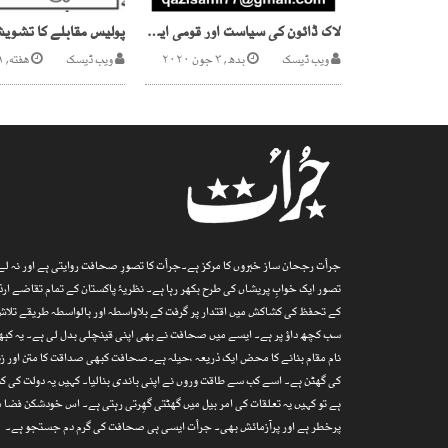
لاک ڈائون کی سیاست اور قومی ایشو۔۔؟
پولیس مقابلے کا تشویش
ویب ڈیسک
بدھ, ۳ جون ۲۰۲۰
ویب ڈیسک
هفته, ۲۱ دسمبر ۲۰۲۴
جرأت رجحان ساز خبروں کا مرکز ہے۔جرأت کا تصورِ صحافت روایتی ہے اور نہ لے پ
تصور ایک خوابِ پریشاں کی طرح بکھر رہا ہے۔ نظریۂ پاکستان کے تمام تقاضے 
کے تحفظ کی کشاکش میں اقتدار پر گرفت کے بلاواسطہ اور بالواسطہ طریقے تلاش
سب کچھ داؤ پر ہے۔ ایسے میں صحافت نے بھی اپنی قینچلی بدل لی ہے۔ یہ کبھی
نام مقام بنانے کا محض ایک ذریعہ ،حیلہ ہے۔صحافت کبھی صداقت کا متن اور زند
کی گھٹن ہے۔ اسے کب سے طاقت وروں نے اپنی باندی بنالیا۔ کہیں یہ دولت کی کن
ہے تو کہیں یہ تعلقات کی امر بیل میں گھٹتی گھِرتی رہتی ہے۔ اس خودشکن فض
پرخطر ہے اور پرآزمائش بھی۔ جرأت ایسی ہی صحافت کی گرم دم جستجو ہے۔