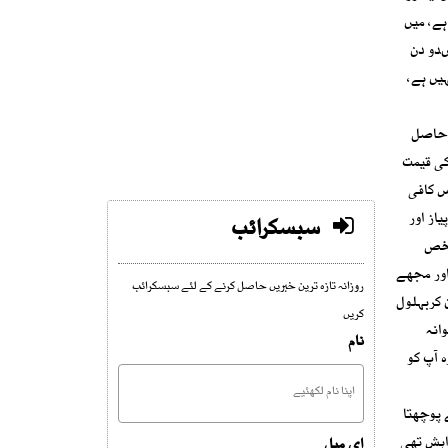
ہے، میں
ںدو دن
ہیں ہے،
 حاصل
کی قیمت
س کافی
از اور
سبسکرائب
 شخص
اور مجھے
روزانہ تازہ ترین خبریں حاصل کرنے کے لئے سبسکرائب
 کربہلول
کریں
انہ
نام
 آپ کو
 پوچھتا
اہش تھی
ای میل