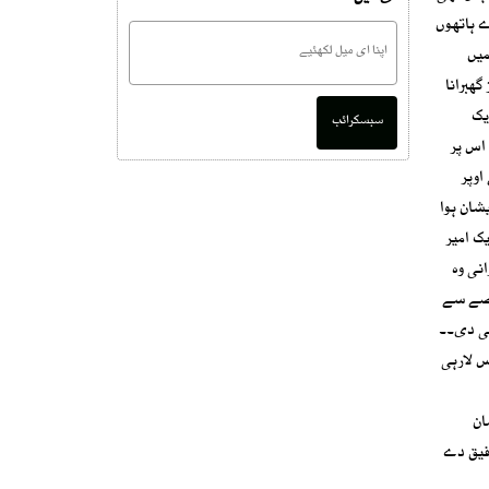
 ہاتھوں
میں
گھبرانا
یک
سبسکرائب
 اس پر
اوپر
شان ہوا
ک امیر
نی وہ
غصے سے
ئی دی۔۔
س لارہی
ان
وفیق دے