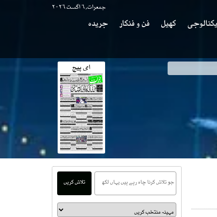
جمعرات, ۶ اگست ۲۰۲۶
کنالوجی
کھیل
فن و فنکار
جریدہ
ای پیج
تلاش کریں