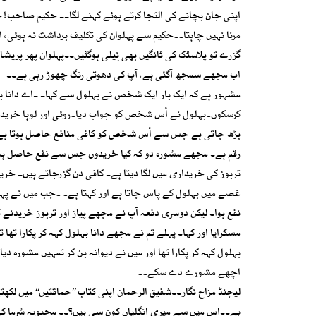
اپنی جان بچانے کی التجا کرتے ہوئے کہنے لگا۔۔ حکیم صاحب! 
مرنا نہیں چاہتا۔۔حکیم سے پہلوان کی تکلیف برداشت نہ ہوئی، 
گزرے تو پلاسٹک کی ٹانگیں بھی نِیلی ہوگئیں۔۔پہلوان پھر پریشا
اب مجھے سمجھ آگئی ہے، آپ کی دھوتی رنگ چھوڑ رہی ہے۔۔
مشہور ہے کہ ایک بار ایک شخص نے بہلول سے کہا۔ ۔اے دانا ب
کرسکوں۔بہلول نے اْس شخص کو جواب دیا۔روئی اور لوہا خرید ل
بڑھ جاتی ہے جس سے اْس شخص کو کافی منافع حاصل ہوتا ہے۔ و
رقم ہے۔ مجھے مشورہ دو کہ کیا خریدوں جس سے نفع حاصل ہو۔یہ 
تربوز کی خریداری میں لگا دیتا ہے۔ کافی دن گزرجاتے ہیں۔ خریدا
غصے میں بہلول کے پاس جاتا ہے اور کہتا ہے۔ ۔جب میں نے پہلی م
نفع ہوا۔ لیکن دوسری دفعہ آپ نے مجھے پیاز اور تربوز خریدنے
مسکرایا اور کہا۔ پہلے تم نے مجھے دانا بہلول کہہ کر پکارا تھا
بہلول کہہ کر پکارا تھا اور میں نے دیوانہ بن کر تمہیں مشورہ دیا 
اچھے مشورے دے سکے۔۔
لیجنڈ مزاح نگار۔۔شفیق الرحمان اپنی کتاب ’’حماقتیں‘‘ میں ل
ہے۔۔اس میں سے میری انگلیاں کون سی ہیں؟۔۔ محبوبہ شرما کے 