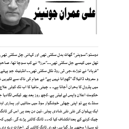
دوستو،’’سوہنی‘‘ گھاٹ بدل سکتی تھی اور کہانی چل سکتی تھی۔۔ 
تھل میں کیسے جل سکتی تھی۔۔’’مرزا‘‘ نے کب سوچا تھا، صاحباں ر
’’فرہاد‘‘ نے توڑے،جی ٹی روڈ نکل سکتی تھی۔۔انٹرنیٹ جو پہلے
و معروف ڈائیلاگ ’’گھبرانا نہیں ہے‘‘ نے عوام کی ناک سے لکیریں 
میں پٹرول کا بحران آجاتا ہے۔ ۔ چینی مافیا کا اب تک کوئی علا
حکومت اعلان واپس لے لیتی ہے، کچھ روز بعد پھر ٹیکس لگادیا جات
سنڈے ہے تو اپنی چھٹی خوشگوار موڈ میں منائیں اور ہماری اوٹ
ایک پہلوان کی نئی نئی شادی ہوئی، تین دن بعد ہی اس کی ٹانگ 
چیک کرنے کے بعدانکشاف کیا کہ۔۔ ٹانگ کاٹنی پڑے گی، کیوں کہ 
تو سہارا مجھے مل گیا ہے، فوری ٹانگ کاٹنے کی اجازت دے دی۔۔ا