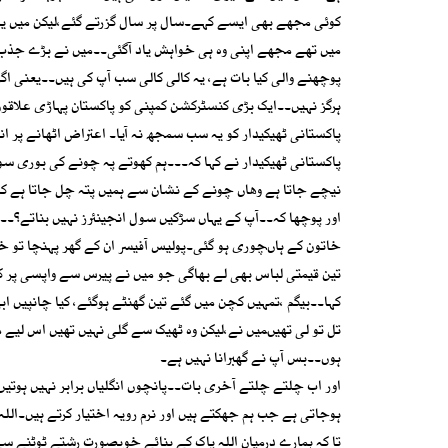
کوئی مجھے بھی ایسے کہے۔سال پر سال گزرتے گئے،لیکن میں یہ 
میں تھے مجھے اپنی وہ ہی خواہش یاد آگئی۔۔میں نے بڑے جذب
پوچھنے والی کیا بات ہے، یہ کالی کالی سب آپ کی ہیں۔۔یعنی اگر آ
ہرگز نہیں۔۔ایک بڑی کنسٹرکشن کمپنی کو پاکستان پہاڑی علاقوں
پاکستانی ٹھیکیدار کو یہ سب سمجھ نہ آیا۔ اعتراض اٹھانے پر 
پاکستانی ٹھیکیدار نے کہا کہ۔۔۔ہم کھوتے پہ چونے کی بوری سور
نیچے جاتا ہے وھاں چونے کے نشان سے ہمیں پتہ چل جاتا ہے کہ یہ 
اور پوچھا کہ۔۔آپ کے یہاں سڑکیں سول انجینئرز نہیں بناتے؟۔۔تو
خاتون کے ہاںچوری ہو گئی۔پولیس آفیسر ان کے گھر پہنچا تو خات
تین قیمتی لباس بھی لے بھاگی جو میں نے پیرس سے واپسی پر
کہا۔۔بیگم ،تمہیں کچن میں گئے تین گھنٹے ہوگئے، کیا چانپیں ا
تل تو لی تھیںمیں نے،لیکن وہ ٹھیک سے گلی نہیں تھیں اس لیے میں
ہوں۔۔بس آپ نے گھبرانا نہیں ہے۔
اور اب چلتے چلتے آخری بات۔۔پانچوں انگلیاں برابر نہیں ہوتیں ل
ہوجاتی ہے جب ہم جھکتے ہیں اور نرم رویہ اختیار کرتے ہیں۔الل
تا کہ ہمارے درمیان اللہ پاک کے بنائے خوبصورت رشتے ٹوٹنے سے