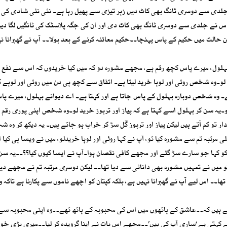
جلدی سے دوسری ٹانگ بھی کاٹ دیں زہر تیزی سے پھیل رہا ہے۔ نئی نئی شادی کی 
اس نے جلدی سے دوسری ٹانگ بھی کاٹ دی اور ان کی جگہ پلاسٹک کی ٹانگیں لگا دی
ن حالت میں حکیم کے پاس پہنچا۔۔حکیم معائنہ کرنے کے بعد بولا۔۔ آپ نے گھبرانا ن
ہلول، میرے پاس کچھ رقم ہے، مجھے مشورہ دو کہ میں کیا خریدوں کہ اس سے نفع
و۔وہ شخص روئی اور لوہا خرید لیتا ہے۔ اتفاق سے کچھ ہی دن میں روئی اور لوہے 
ہ شخص دوبارہ بہلول کے پاس جاتا ہے اور کہتا ہے۔ اے دیوانے بہلول، میرے پا
سن کر بہلول اسے کہتا ہے کہ پیاز اور تربوز خرید لو۔وہ شخص اپنی پوری رقم پی
ر تو کم آتے ہیں لیکن پیاز اور تربوز گَل سڑ کر خراب ہو جاتے ہیں۔ یہ دیکھ کر وہ
رتبہ تم سے مشورہ کیا تو، آپ نے کہا روئی اور لوہا خریدلو، میں نے ویسا ہی کیا 
 کو کہا جو سارے سڑ گئے اور مجھے کافی نقصان ہوا۔آپ نے ایسا کیوں کیا؟؟۔۔یہ سن
 تو میں نے تمہیں مشورہ بھی دانائی سے دیا تھا۔۔ لیکن دوسری مرتبہ تم نے مجھے دیو
تھا۔۔ اس لیے آپ نے گھبرانا نہیں ہے، بلکہ کپتان کو اچھے ناموں سے پکارنا ہے تاکہ وہ
کھتے ہیں کہ۔۔عاشق کے ہاتھوں میں اس کی محبوبہ کے ہاتھ تھے۔۔وہ اپنی محبوبہ سے
کہتی ہے ‘ساری آپ کی ہیں’۔۔مجھے اس بات نے اپنا گرویدہ کر لیا۔۔میری بڑی خو