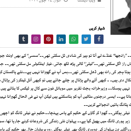
ویب ڈیسک
اتوار, ۲۷ جون ۲۰۲۱
شیئر کریں
’’رانجھا‘‘ غنڈے لے آتا تو،ہیر کی شادی ٹل سکتی تھی۔۔’’سسی‘‘ کے بھی اونٹ جو 
از اگل سکتی تھی۔۔’’لیلیٰ‘‘ کالی پڑھ لکھ جاتی، فیئر اینڈلولی مل سکتی تھی۔۔ جو
 ہوتا،ہجر کی رات بھی ڈھل سکتی تھی۔۔بس آپ نے گھبرانا نہیں ہے۔۔نئے پاکستان 
نکال دی ہیں۔ ۔ کبھی آٹے والے ہڑتال پر چلے جاتے ہیں تو کبھی آئل ٹینکرز کی ہڑتال
ج نہیں ہوسکا۔۔ وزیرخزانہ بجٹ تقریر میں موبائل فون سے کال پر ٹیکس کا بتاتے ہیں ،
ا ہے۔۔ ایسی درجنوں مثالیں آپ کو بتاسکتے ہیں لیکن آپ نے فی الحال گھبرانا نہیں
 پٹانگ باتیں انجوائے کریں۔۔
نیلی ہوگئی۔۔ گھبرا کر گاؤں کے حکیم کے پاس پہنچا۔۔حکیم نے نیلی ٹانگ کو اچھی
زہر پوری ٹانگ میں پھیل گیا ہے۔۔ پہلوان نئی زندگی کی شروعات کرنے جارہا تھا، سو
گلے دن پہلوان کی دوسری ٹانگ بھی نیلی ہوگئی، وہ پریشان حال پھر حکیم کے پاس ا