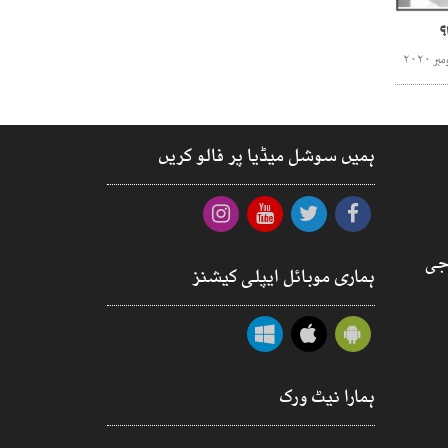
؟
ہمیں سوشل میڈیا پر فالو کریں
جی
ہماری موبائل ایپلی کیشنز
ہمارا نیٹ ورک