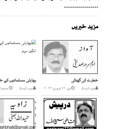
۔۔۔۔۔۔۔۔۔۔۔۔۔۔۔۔۔
مزید خبریں
خطرے کی گھنٹی
ویب ڈیسک
پیر, ۱۳ فروری ۲۰۲۳
ویب ڈیسک
جمعرات, ۲۰ نومب